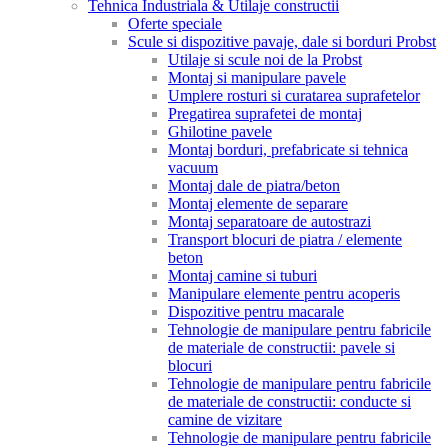
Tehnica Industriala & Utilaje constructii
Oferte speciale
Scule si dispozitive pavaje, dale si borduri Probst
Utilaje si scule noi de la Probst
Montaj si manipulare pavele
Umplere rosturi si curatarea suprafetelor
Pregatirea suprafetei de montaj
Ghilotine pavele
Montaj borduri, prefabricate si tehnica
vacuum
Montaj dale de piatra/beton
Montaj elemente de separare
Montaj separatoare de autostrazi
Transport blocuri de piatra / elemente
beton
Montaj camine si tuburi
Manipulare elemente pentru acoperis
Dispozitive pentru macarale
Tehnologie de manipulare pentru fabricile
de materiale de constructii: pavele si
blocuri
Tehnologie de manipulare pentru fabricile
de materiale de constructii: conducte si
camine de vizitare
Tehnologie de manipulare pentru fabricile