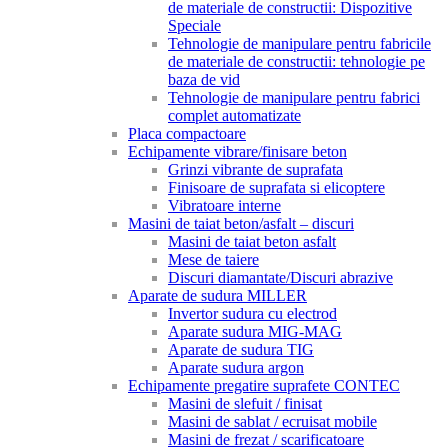
de materiale de constructii: Dispozitive
Speciale
Tehnologie de manipulare pentru fabricile
de materiale de constructii: tehnologie pe
baza de vid
Tehnologie de manipulare pentru fabrici
complet automatizate
Placa compactoare
Echipamente vibrare/finisare beton
Grinzi vibrante de suprafata
Finisoare de suprafata si elicoptere
Vibratoare interne
Masini de taiat beton/asfalt – discuri
Masini de taiat beton asfalt
Mese de taiere
Discuri diamantate/Discuri abrazive
Aparate de sudura MILLER
Invertor sudura cu electrod
Aparate sudura MIG-MAG
Aparate de sudura TIG
Aparate sudura argon
Echipamente pregatire suprafete CONTEC
Masini de slefuit / finisat
Masini de sablat / ecruisat mobile
Masini de frezat / scarificatoare