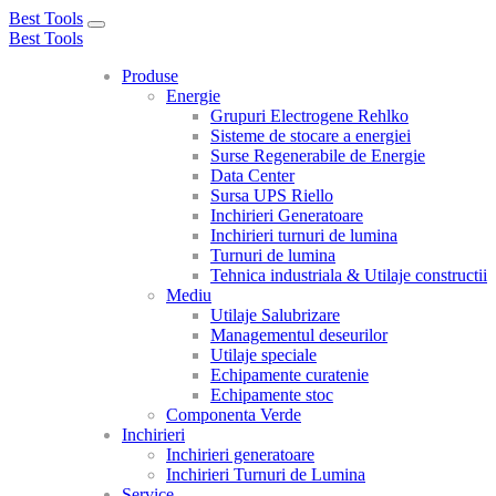
Best Tools
Toggle
Best Tools
navigation
Produse
Energie
Grupuri Electrogene Rehlko
Sisteme de stocare a energiei
Surse Regenerabile de Energie
Data Center
Sursa UPS Riello
Inchirieri Generatoare
Inchirieri turnuri de lumina
Turnuri de lumina
Tehnica industriala & Utilaje constructii
Mediu
Utilaje Salubrizare
Managementul deseurilor
Utilaje speciale
Echipamente curatenie
Echipamente stoc
Componenta Verde
Inchirieri
Inchirieri generatoare
Inchirieri Turnuri de Lumina
Service