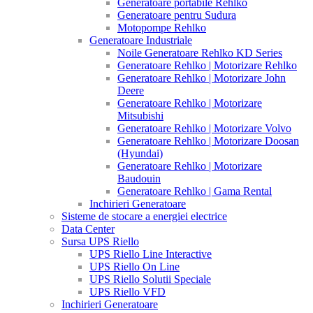
Generatoare portabile Rehlko
Generatoare pentru Sudura
Motopompe Rehlko
Generatoare Industriale
Noile Generatoare Rehlko KD Series
Generatoare Rehlko | Motorizare Rehlko
Generatoare Rehlko | Motorizare John
Deere
Generatoare Rehlko | Motorizare
Mitsubishi
Generatoare Rehlko | Motorizare Volvo
Generatoare Rehlko | Motorizare Doosan
(Hyundai)
Generatoare Rehlko | Motorizare
Baudouin
Generatoare Rehlko | Gama Rental
Inchirieri Generatoare
Sisteme de stocare a energiei electrice
Data Center
Sursa UPS Riello
UPS Riello Line Interactive
UPS Riello On Line
UPS Riello Solutii Speciale
UPS Riello VFD
Inchirieri Generatoare