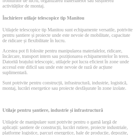
fronturilor de lucru, organizarea materialelor sau susținerea
activităților de montaj.
Închiriere utilaje telescopice tip Manitou
Utilajele telescopice tip Manitou sunt echipamente versatile, potrivite
pentru șantiere și proiecte unde este nevoie de mobilitate, capacitate
de ridicare și flexibilitate în lucru.
Acestea pot fi folosite pentru manipularea materialelor, ridicare,
încărcare, transport intern sau poziționarea echipamentelor în teren.
Datorită brațului telescopic, utilajele pot lucra eficient în zone unde
accesul este dificil sau unde este nevoie de rază de acțiune
suplimentară.
Sunt potrivite pentru construcții, infrastructură, industrie, logistică,
montaj, lucrări energetice sau proiecte desfășurate în zone izolate.
Utilaje pentru șantiere, industrie și infrastructură
Utilajele de manipulare sunt potrivite pentru o gamă largă de
aplicații: șantiere de construcții, lucrări rutiere, proiecte industriale,
platforme logistice, parcuri energetice, hale de producție, depozite,