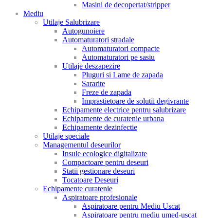
Masini de decopertat/stripper
Mediu
Utilaje Salubrizare
Autogunoiere
Automaturatori stradale
Automaturatori compacte
Automaturatori pe sasiu
Utilaje deszapezire
Pluguri si Lame de zapada
Sararite
Freze de zapada
Imprastietoare de solutii degivrante
Echipamente electrice pentru salubrizare
Echipamente de curatenie urbana
Echipamente dezinfectie
Utilaje speciale
Managementul deseurilor
Insule ecologice digitalizate
Compactoare pentru deseuri
Statii gestionare deseuri
Tocatoare Deseuri
Echipamente curatenie
Aspiratoare profesionale
Aspiratoare pentru Mediu Uscat
Aspiratoare pentru mediu umed-uscat