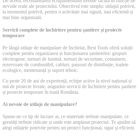
De aceea, recomandarea echipamentului trebuie făcută în funcție de
nevoile reale ale proiectului. Obiectivul este simplu: utilajul potrivit,
la momentul potrivit, pentru o activitate mai sigură, mai eficientă și
mai bine organizată.
Servicii complete de închiriere pentru șantiere și proiecte
temporare
Pe lângă utilaje de manipulare de închiriat, Best Tools oferă soluții
complete pentru organizarea și funcționarea șantierelor: grupuri
electrogene, turnuri de lumină, turnuri de securitate, containere,
rezervoare de combustibil, cabluri, panouri de distribuție, toalete
ecologice, mentenanță și suport tehnic.
Cu peste 20 de ani de experiență, echipe active la nivel național și
mii de proiecte livrate, asigurăm servicii de închiriere pentru șantiere
și proiecte temporare în toată România.
Ai nevoie de utilaje de manipulare?
Spune-ne ce tip de lucrare ai, ce materiale trebuie manipulate, ce
greutăți trebuie ridicate și unde este amplasat proiectul. Te ajutăm să
alegi utilajele potrivite pentru un proiect funcțional, sigur și eficient.