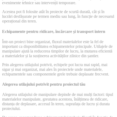
evenimente tehnice sau intervenții temporare.
Acestea pot fi folosite atât în proiecte de scurtă durată, cât și în
lucrări desfășurate pe termen mediu sau lung, în funcție de necesarul
operațional din teren.
Echipamente pentru ridicare, încărcare și transport intern
Într-un proiect bine organizat, fluxul materialelor este la fel de
important ca disponibilitatea echipamentelor principale. Utilajele de
manipulare ajută la reducerea timpilor de lucru, la mutarea eficientă
a materialelor și la susținerea activităților zilnice din șantier.
Prin alegerea utilajului potrivit, echipele pot lucra mai rapid, mai
sigur și mai organizat, mai ales în proiectele unde materialele,
echipamentele sau componentele grele trebuie deplasate frecvent.
Alegerea utilajului potrivit pentru proiectul tău
Alegerea utilajului de manipulare depinde de mai mulți factori: tipul
materialelor manipulate, greutatea acestora, înălțimea de ridicare,
distanța de deplasare, accesul în teren, suprafața de lucru și durata
proiectului.