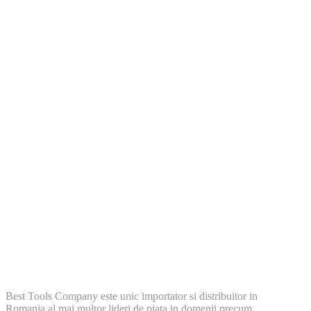
Best Tools Company este unic importator si distribuitor in
Romania al mai multor lideri de piata in domenii precum