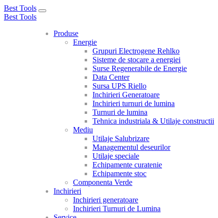
Best Tools
Toggle
Best Tools
navigation
Produse
Energie
Grupuri Electrogene Rehlko
Sisteme de stocare a energiei
Surse Regenerabile de Energie
Data Center
Sursa UPS Riello
Inchirieri Generatoare
Inchirieri turnuri de lumina
Turnuri de lumina
Tehnica industriala & Utilaje constructii
Mediu
Utilaje Salubrizare
Managementul deseurilor
Utilaje speciale
Echipamente curatenie
Echipamente stoc
Componenta Verde
Inchirieri
Inchirieri generatoare
Inchirieri Turnuri de Lumina
Service