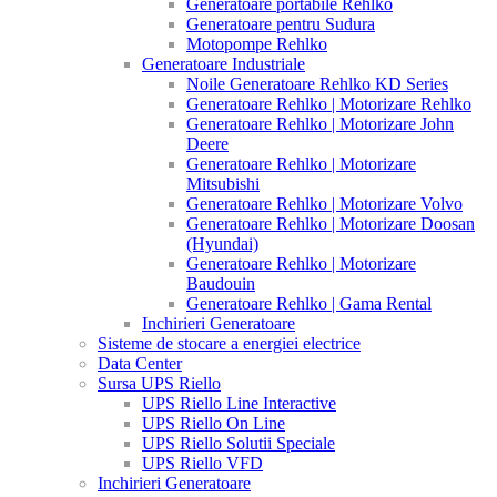
Generatoare portabile Rehlko
Generatoare pentru Sudura
Motopompe Rehlko
Generatoare Industriale
Noile Generatoare Rehlko KD Series
Generatoare Rehlko | Motorizare Rehlko
Generatoare Rehlko | Motorizare John
Deere
Generatoare Rehlko | Motorizare
Mitsubishi
Generatoare Rehlko | Motorizare Volvo
Generatoare Rehlko | Motorizare Doosan
(Hyundai)
Generatoare Rehlko | Motorizare
Baudouin
Generatoare Rehlko | Gama Rental
Inchirieri Generatoare
Sisteme de stocare a energiei electrice
Data Center
Sursa UPS Riello
UPS Riello Line Interactive
UPS Riello On Line
UPS Riello Solutii Speciale
UPS Riello VFD
Inchirieri Generatoare