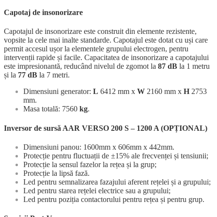
Capotaj de insonorizare
Capotajul de insonorizare este construit din elemente rezistente,
vopsite la cele mai inalte standarde. Capotajul este dotat cu uși care
permit accesul ușor la elementele grupului electrogen, pentru
intervenții rapide și facile. Capacitatea de insonorizare a capotajului
este impresionantă, reducând nivelul de zgomot la
87 dB
la 1 metru
și la
77 dB
la 7 metri.
Dimensiuni generator:
L
6412 mm x
W
2160 mm x
H
2753
mm.
Masa totală: 7560
kg
.
Inversor de sursă AAR VERSO 200 S – 1200 A (OPȚIONAL)
Dimensiuni panou: 1600mm x 606mm x 442mm.
Protecție pentru fluctuații de ±15% ale frecvenței și tensiunii;
Protecție la sensul fazelor la rețea și la grup;
Protecție la lipsă fază.
Led pentru semnalizarea fazajului aferent rețelei și a grupului;
Led pentru starea rețelei electrice sau a grupului;
Led pentru poziția contactorului pentru rețea și pentru grup.