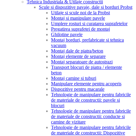
Tehnica Industriala & Utilaje constructii
Scule si dispozitive pavaje, dale si borduri Probst
Utilaje si scule noi de la Probst
Montaj si manipulare pavele
Umplere rosturi si curatarea suprafetelor
Pregatirea suprafetei de montaj
Ghilotine pavele
Montaj borduri, prefabricate si tehnica
vacuum
Montaj dale de piatra/beton
Montaj elemente de separare
Montaj separatoare de autostrazi
Transport blocuri de piatra / elemente
beton
Montaj camine si tuburi
Manipulare elemente pentru acoperis
Dispozitive pentru macarale
Tehnologie de manipulare pentru fabricile
de materiale de constructii: pavele si
blocuri
Tehnologie de manipulare pentru fabricile
de materiale de constructii: conducte si
camine de vizitare
Tehnologie de manipulare pentru fabricile
de materiale de constructii: Dispozitive