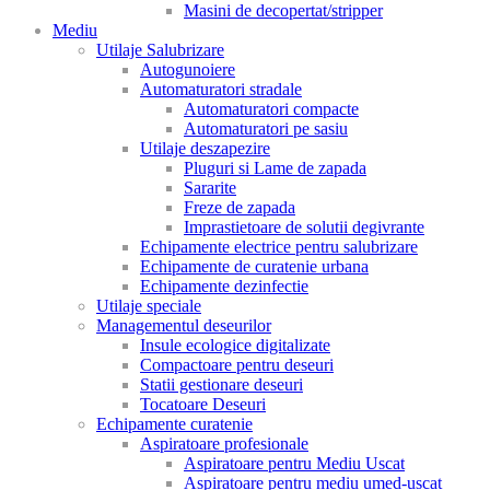
Masini de decopertat/stripper
Mediu
Utilaje Salubrizare
Autogunoiere
Automaturatori stradale
Automaturatori compacte
Automaturatori pe sasiu
Utilaje deszapezire
Pluguri si Lame de zapada
Sararite
Freze de zapada
Imprastietoare de solutii degivrante
Echipamente electrice pentru salubrizare
Echipamente de curatenie urbana
Echipamente dezinfectie
Utilaje speciale
Managementul deseurilor
Insule ecologice digitalizate
Compactoare pentru deseuri
Statii gestionare deseuri
Tocatoare Deseuri
Echipamente curatenie
Aspiratoare profesionale
Aspiratoare pentru Mediu Uscat
Aspiratoare pentru mediu umed-uscat