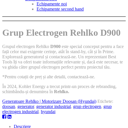
Echipamente noi
Echipamente second hand
Grup Electrogen Rehlko D900
Grupul electrogen Rehlko
D900
este special conceput pentru a face
față celor mai exigente cerințe, atât în stand-by, cât și în Prime.
Explorează generatorul și contactează-ne. Un reprezentant Best
Tools îți va oferi toate informațiile relevante și, dacă este necesar, te
va ghida către grupul electrogen perfect pentru proiectul tău.
*Pentru cotații de preț și alte detalii, contactează-ne.
În 2024, Kohler Energy a trecut printr-un proces de rebranding,
schimbându-și denumirea în
Rehlko.
Generatoare Rehlko | Motorizare Doosan (Hyundai)
Etichete:
doosan
,
generator
,
generator industrial
,
grup electrogen
,
grup
electrogen industrial
,
hyundai
Descriere