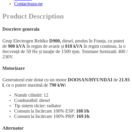
Contacteaza-ne
Product Description
Descriere generala
Grup Electrogen Rehlko
D900,
diesel, produs în Franța, cu puteri
de
900 kVA
în regim de avarie și
818
kVA
în regim continuu, la o
frecvență de 50 Hz și turație de 1500 rpm. Tensiune furnizată: 400 /
230V.
Motorizare
Generatorul este dotat cu un motor
DOOSAN/HYUNDAI
de
21.93
l
, cu o putere maximă de
790 kW:
Număr cilindri: 12
Combustibil: diesel
Tip sistem răcire: radiator
Consum la încărcare 100% ESP:
188 l/h
Consum la încărcare 100% PRP:
169
l/h
Alternator