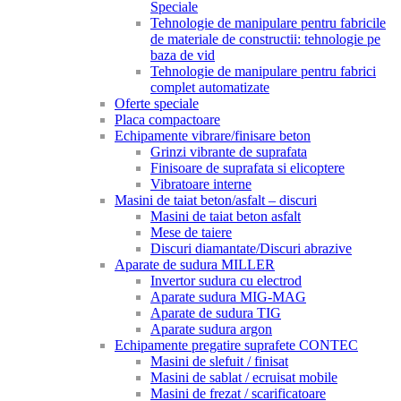
Speciale
Tehnologie de manipulare pentru fabricile
de materiale de constructii: tehnologie pe
baza de vid
Tehnologie de manipulare pentru fabrici
complet automatizate
Oferte speciale
Placa compactoare
Echipamente vibrare/finisare beton
Grinzi vibrante de suprafata
Finisoare de suprafata si elicoptere
Vibratoare interne
Masini de taiat beton/asfalt – discuri
Masini de taiat beton asfalt
Mese de taiere
Discuri diamantate/Discuri abrazive
Aparate de sudura MILLER
Invertor sudura cu electrod
Aparate sudura MIG-MAG
Aparate de sudura TIG
Aparate sudura argon
Echipamente pregatire suprafete CONTEC
Masini de slefuit / finisat
Masini de sablat / ecruisat mobile
Masini de frezat / scarificatoare