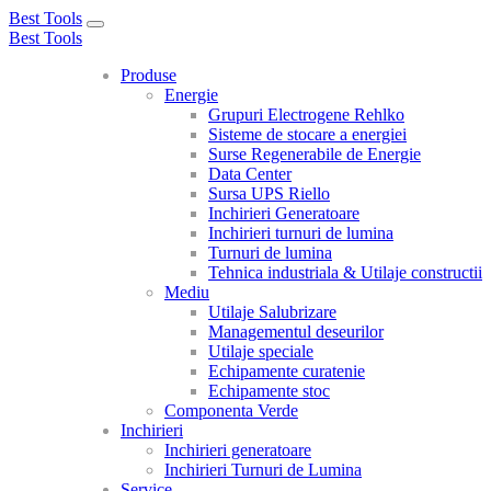
Best Tools
Toggle
Best Tools
navigation
Produse
Energie
Grupuri Electrogene Rehlko
Sisteme de stocare a energiei
Surse Regenerabile de Energie
Data Center
Sursa UPS Riello
Inchirieri Generatoare
Inchirieri turnuri de lumina
Turnuri de lumina
Tehnica industriala & Utilaje constructii
Mediu
Utilaje Salubrizare
Managementul deseurilor
Utilaje speciale
Echipamente curatenie
Echipamente stoc
Componenta Verde
Inchirieri
Inchirieri generatoare
Inchirieri Turnuri de Lumina
Service