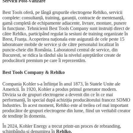
Servicii Post-Vanzare
Best Tools oferă, pe lângă grupurile electrogene Rehlko, servicii
complete: consultanță, training, garanții, contracte de mentenanță,
gamă completă de echipamente adiacente, livrare, montare, punere
în funcțiune. Tehnicienii Best Tools Company sunt instruiți direct de
către Rehlko, participând regulat la sesiuni de training organizate în
Brest, Franța. Acoperirea naționala este asigurată de cele peste 15
laboratoare mobile de service și de către personalul localizat în
puncte-cheie din România. Laboratorul central de service, din
Bucuresti, se ridica la rândul său la nivelul așteptărilor create de
producătorii premium pe care îi reprezentăm.
Best Tools Company & Rehlko
Compania Kohler s-a înființat în anul 1873, în Statele Unite ale
Americii. În 1920, Kohler a produs primul generator modern.
Divizia sa de grupuri electrogene a devenit din ce în ce mai
performantă, în special după achiziția producătorului francez SDMO
Industries. În acest moment, Rehlko este al treilea cel mai important
producător de grupuri electrogene din lume, fiind un veritabil creator
de tendințe în domeniu.
În 2024, Kohler Energy a trecut printr-un proces de rebranding,
schimbându-și denumirea în
Rehlko.