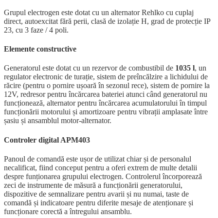
Grupul electrogen este dotat cu un alternator Rehlko cu cuplaj
direct, autoexcitat fără perii, clasă de izolație H, grad de protecție IP
23, cu 3 faze / 4 poli.
Elemente constructive
Generatorul este dotat cu un rezervor de combustibil de
1035 l
, un
regulator electronic de turație, sistem de preîncălzire a lichidului de
răcire (pentru o pornire ușoară în sezonul rece), sistem de pornire la
12V, redresor pentru încărcarea bateriei atunci când generatorul nu
funcționează, alternator pentru încărcarea acumulatorului în timpul
funcționării motorului și amortizoare pentru vibrații amplasate între
șasiu și ansamblul motor-alternator.
Controler digital APM403
Panoul de comandă este ușor de utilizat chiar și de personalul
necalificat, fiind conceput pentru a oferi extrem de multe detalii
despre funționarea grupului electrogen. Controlerul încorporează
zeci de instrumente de măsură a funcționării generatorului,
dispozitive de semnalizare pentru avarii și nu numai, taste de
comandă și indicatoare pentru diferite mesaje de atenționare și
funcționare corectă a întregului ansamblu.