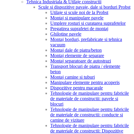
Tehnica Industriala & Utilaje constructii
Scule si dispozitive pavaje, dale si borduri Probst
Utilaje si scule noi de la Probst
Montaj si manipulare pavele
Umplere rosturi si curatarea suprafetelor
Pregatirea suprafetei de montaj
Ghilotine pavele
Montaj borduri, prefabricate si tehnica
vacuum
Montaj dale de piatra/beton
Montaj elemente de separare
Montaj separatoare de autostrazi
Transport blocuri de piatra / elemente
beton
Montaj camine si tuburi
Manipulare elemente pentru acoperis
Dispozitive pentru macarale
Tehnologie de manipulare pentru fabricile
de materiale de constructii: pavele si
blocuri
Tehnologie de manipulare pentru fabricile
de materiale de constructii: conducte si
camine de vizitare
Tehnologie de manipulare pentru fabricile
de materiale de constructii: Dispozitive