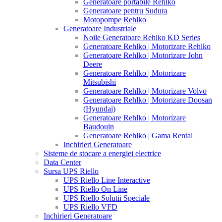
Generatoare portabile Rehlko
Generatoare pentru Sudura
Motopompe Rehlko
Generatoare Industriale
Noile Generatoare Rehlko KD Series
Generatoare Rehlko | Motorizare Rehlko
Generatoare Rehlko | Motorizare John
Deere
Generatoare Rehlko | Motorizare
Mitsubishi
Generatoare Rehlko | Motorizare Volvo
Generatoare Rehlko | Motorizare Doosan
(Hyundai)
Generatoare Rehlko | Motorizare
Baudouin
Generatoare Rehlko | Gama Rental
Inchirieri Generatoare
Sisteme de stocare a energiei electrice
Data Center
Sursa UPS Riello
UPS Riello Line Interactive
UPS Riello On Line
UPS Riello Solutii Speciale
UPS Riello VFD
Inchirieri Generatoare