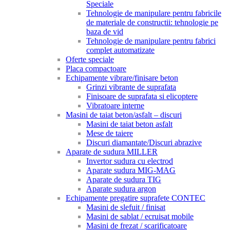
Speciale
Tehnologie de manipulare pentru fabricile
de materiale de constructii: tehnologie pe
baza de vid
Tehnologie de manipulare pentru fabrici
complet automatizate
Oferte speciale
Placa compactoare
Echipamente vibrare/finisare beton
Grinzi vibrante de suprafata
Finisoare de suprafata si elicoptere
Vibratoare interne
Masini de taiat beton/asfalt – discuri
Masini de taiat beton asfalt
Mese de taiere
Discuri diamantate/Discuri abrazive
Aparate de sudura MILLER
Invertor sudura cu electrod
Aparate sudura MIG-MAG
Aparate de sudura TIG
Aparate sudura argon
Echipamente pregatire suprafete CONTEC
Masini de slefuit / finisat
Masini de sablat / ecruisat mobile
Masini de frezat / scarificatoare