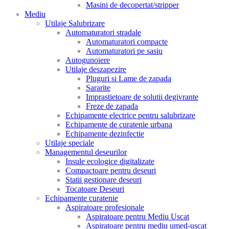
Masini de decopertat/stripper
Mediu
Utilaje Salubrizare
Automaturatori stradale
Automaturatori compacte
Automaturatori pe sasiu
Autogunoiere
Utilaje deszapezire
Pluguri si Lame de zapada
Sararite
Imprastietoare de solutii degivrante
Freze de zapada
Echipamente electrice pentru salubrizare
Echipamente de curatenie urbana
Echipamente dezinfectie
Utilaje speciale
Managementul deseurilor
Insule ecologice digitalizate
Compactoare pentru deseuri
Statii gestionare deseuri
Tocatoare Deseuri
Echipamente curatenie
Aspiratoare profesionale
Aspiratoare pentru Mediu Uscat
Aspiratoare pentru mediu umed-uscat