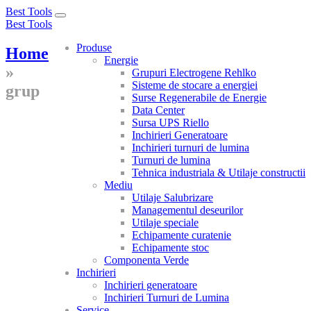
Best Tools
Toggle
Best Tools
navigation
Produse
Home
Energie
»
Grupuri Electrogene Rehlko
Sisteme de stocare a energiei
grup
Surse Regenerabile de Energie
Data Center
Sursa UPS Riello
Inchirieri Generatoare
Inchirieri turnuri de lumina
Turnuri de lumina
Tehnica industriala & Utilaje constructii
Mediu
Utilaje Salubrizare
Managementul deseurilor
Utilaje speciale
Echipamente curatenie
Echipamente stoc
Componenta Verde
Inchirieri
Inchirieri generatoare
Inchirieri Turnuri de Lumina
Service