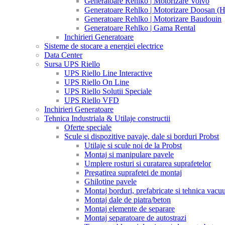
Generatoare Rehlko | Motorizare Volvo
Generatoare Rehlko | Motorizare Doosan (
Generatoare Rehlko | Motorizare Baudouin
Generatoare Rehlko | Gama Rental
Inchirieri Generatoare
Sisteme de stocare a energiei electrice
Data Center
Sursa UPS Riello
UPS Riello Line Interactive
UPS Riello On Line
UPS Riello Solutii Speciale
UPS Riello VFD
Inchirieri Generatoare
Tehnica Industriala & Utilaje constructii
Oferte speciale
Scule si dispozitive pavaje, dale si borduri Probst
Utilaje si scule noi de la Probst
Montaj si manipulare pavele
Umplere rosturi si curatarea suprafetelor
Pregatirea suprafetei de montaj
Ghilotine pavele
Montaj borduri, prefabricate si tehnica vac
Montaj dale de piatra/beton
Montaj elemente de separare
Montaj separatoare de autostrazi