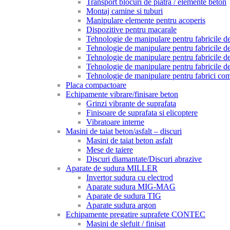
Transport blocuri de piatra / elemente beton
Montaj camine si tuburi
Manipulare elemente pentru acoperis
Dispozitive pentru macarale
Tehnologie de manipulare pentru fabricile de 
Tehnologie de manipulare pentru fabricile de 
Tehnologie de manipulare pentru fabricile de
Tehnologie de manipulare pentru fabricile de
Tehnologie de manipulare pentru fabrici com
Placa compactoare
Echipamente vibrare/finisare beton
Grinzi vibrante de suprafata
Finisoare de suprafata si elicoptere
Vibratoare interne
Masini de taiat beton/asfalt – discuri
Masini de taiat beton asfalt
Mese de taiere
Discuri diamantate/Discuri abrazive
Aparate de sudura MILLER
Invertor sudura cu electrod
Aparate sudura MIG-MAG
Aparate de sudura TIG
Aparate sudura argon
Echipamente pregatire suprafete CONTEC
Masini de slefuit / finisat