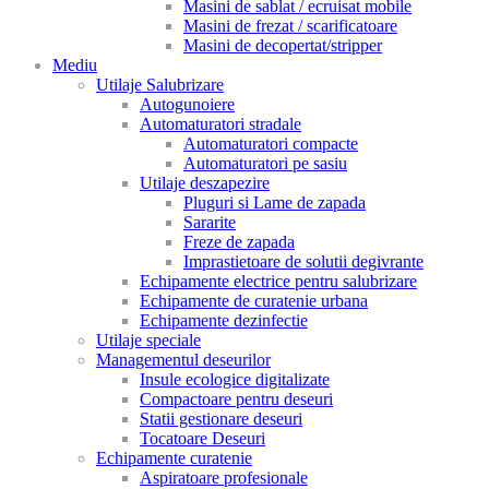
Masini de sablat / ecruisat mobile
Masini de frezat / scarificatoare
Masini de decopertat/stripper
Mediu
Utilaje Salubrizare
Autogunoiere
Automaturatori stradale
Automaturatori compacte
Automaturatori pe sasiu
Utilaje deszapezire
Pluguri si Lame de zapada
Sararite
Freze de zapada
Imprastietoare de solutii degivrante
Echipamente electrice pentru salubrizare
Echipamente de curatenie urbana
Echipamente dezinfectie
Utilaje speciale
Managementul deseurilor
Insule ecologice digitalizate
Compactoare pentru deseuri
Statii gestionare deseuri
Tocatoare Deseuri
Echipamente curatenie
Aspiratoare profesionale