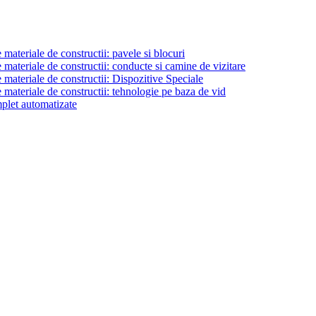
materiale de constructii: pavele si blocuri
materiale de constructii: conducte si camine de vizitare
 materiale de constructii: Dispozitive Speciale
 materiale de constructii: tehnologie pe baza de vid
plet automatizate