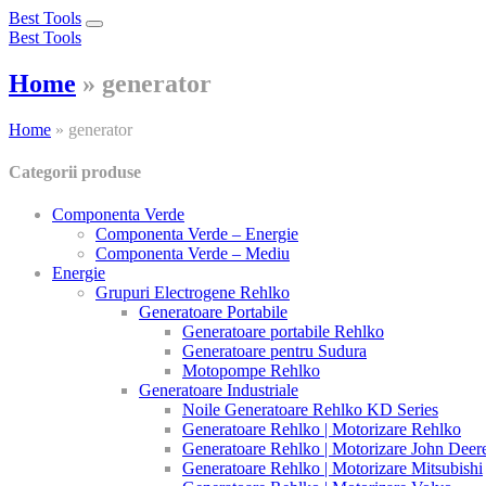
Best Tools
Toggle
Best Tools
navigation
Home
»
generator
Home
»
generator
Categorii produse
Componenta Verde
Componenta Verde – Energie
Componenta Verde – Mediu
Energie
Grupuri Electrogene Rehlko
Generatoare Portabile
Generatoare portabile Rehlko
Generatoare pentru Sudura
Motopompe Rehlko
Generatoare Industriale
Noile Generatoare Rehlko KD Series
Generatoare Rehlko | Motorizare Rehlko
Generatoare Rehlko | Motorizare John Deer
Generatoare Rehlko | Motorizare Mitsubishi