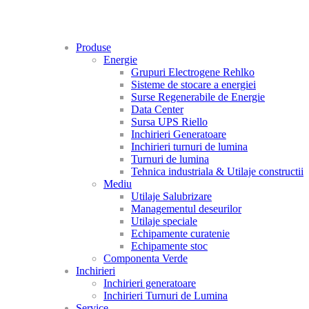
Produse
Energie
Grupuri Electrogene Rehlko
Sisteme de stocare a energiei
Surse Regenerabile de Energie
Data Center
Sursa UPS Riello
Inchirieri Generatoare
Inchirieri turnuri de lumina
Turnuri de lumina
Tehnica industriala & Utilaje constructii
Mediu
Utilaje Salubrizare
Managementul deseurilor
Utilaje speciale
Echipamente curatenie
Echipamente stoc
Componenta Verde
Inchirieri
Inchirieri generatoare
Inchirieri Turnuri de Lumina
Service