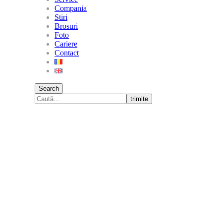
Compania
Stiri
Brosuri
Foto
Cariere
Contact
Search
trimite