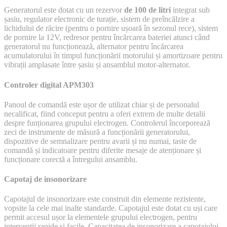
Generatorul este dotat cu un rezervor
de 100 de litri
integrat sub
șasiu, regulator electronic de turație, sistem de preîncălzire a
lichidului de răcire (pentru o pornire ușoară în sezonul rece), sistem
de pornire la 12V, redresor pentru încărcarea bateriei atunci când
generatorul nu funcționează, alternator pentru încărcarea
acumulatorului în timpul funcționării motorului și amortizoare pentru
vibrații amplasate între șasiu și ansamblul motor-alternator.
Controler digital APM303
Panoul de comandă este ușor de utilizat chiar și de personalul
necalificat, fiind conceput pentru a oferi extrem de multe detalii
despre funționarea grupului electrogen. Controlerul încorporează
zeci de instrumente de măsură a funcționării generatorului,
dispozitive de semnalizare pentru avarii și nu numai, taste de
comandă și indicatoare pentru diferite mesaje de atenționare și
funcționare corectă a întregului ansamblu.
Capotaj de insonorizare
Capotajul de insonorizare este construit din elemente rezistente,
vopsite la cele mai inalte standarde. Capotajul este dotat cu uși care
permit accesul ușor la elementele grupului electrogen, pentru
intervenții rapide și facile. Capacitatea de insonorizare a capotajului