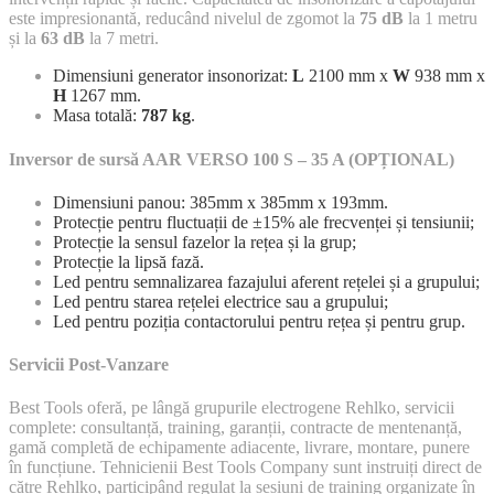
este impresionantă, reducând nivelul de zgomot la
75 dB
la 1 metru
și la
63 dB
la 7 metri.
Dimensiuni generator insonorizat:
L
2100 mm x
W
938 mm x
H
1267 mm.
Masa totală:
787 kg
.
Inversor de sursă AAR VERSO 100 S – 35 A (OPȚIONAL)
Dimensiuni panou: 385mm x 385mm x 193mm.
Protecție pentru fluctuații de ±15% ale frecvenței și tensiunii;
Protecție la sensul fazelor la rețea și la grup;
Protecție la lipsă fază.
Led pentru semnalizarea fazajului aferent rețelei și a grupului;
Led pentru starea rețelei electrice sau a grupului;
Led pentru poziția contactorului pentru rețea și pentru grup.
Servicii Post-Vanzare
Best Tools oferă, pe lângă grupurile electrogene Rehlko, servicii
complete: consultanță, training, garanții, contracte de mentenanță,
gamă completă de echipamente adiacente, livrare, montare, punere
în funcțiune. Tehnicienii Best Tools Company sunt instruiți direct de
către Rehlko, participând regulat la sesiuni de training organizate în