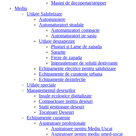
Masini de decopertat/stripper
Mediu
Utilaje Salubrizare
Autogunoiere
Automaturatori stradale
Automaturatori compacte
Automaturatori pe sasiu
Utilaje deszapezire
Pluguri si Lame de zapada
Sararite
Freze de zapada
Imprastietoare de solutii degivrante
Echipamente electrice pentru salubrizare
Echipamente de curatenie urbana
Echipamente dezinfectie
Utilaje speciale
Managementul deseurilor
Insule ecologice digitalizate
Compactoare pentru deseuri
Statii gestionare deseuri
Tocatoare Deseuri
Echipamente curatenie
Aspiratoare profesionale
Aspiratoare pentru Mediu Uscat
Aspiratoare pentru mediu umed-uscat