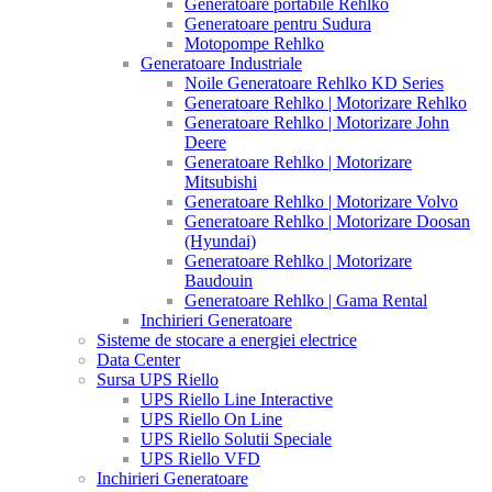
Generatoare portabile Rehlko
Generatoare pentru Sudura
Motopompe Rehlko
Generatoare Industriale
Noile Generatoare Rehlko KD Series
Generatoare Rehlko | Motorizare Rehlko
Generatoare Rehlko | Motorizare John
Deere
Generatoare Rehlko | Motorizare
Mitsubishi
Generatoare Rehlko | Motorizare Volvo
Generatoare Rehlko | Motorizare Doosan
(Hyundai)
Generatoare Rehlko | Motorizare
Baudouin
Generatoare Rehlko | Gama Rental
Inchirieri Generatoare
Sisteme de stocare a energiei electrice
Data Center
Sursa UPS Riello
UPS Riello Line Interactive
UPS Riello On Line
UPS Riello Solutii Speciale
UPS Riello VFD
Inchirieri Generatoare