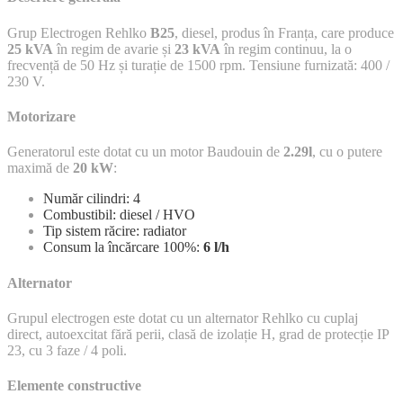
Grup Electrogen Rehlko
B25
, diesel, produs în Franța, care produce
25 kVA
în regim de avarie și
23 kVA
în regim continuu, la o
frecvență de 50 Hz și turație de 1500 rpm. Tensiune furnizată: 400 /
230 V.
Motorizare
Generatorul este dotat cu un motor Baudouin de
2.29l
, cu o putere
maximă de
20 kW
:
Număr cilindri: 4
Combustibil: diesel / HVO
Tip sistem răcire: radiator
Consum la încărcare 100%:
6 l/h
Alternator
Grupul electrogen este dotat cu un alternator Rehlko cu cuplaj
direct, autoexcitat fără perii, clasă de izolație H, grad de protecție IP
23, cu 3 faze / 4 poli.
Elemente constructive