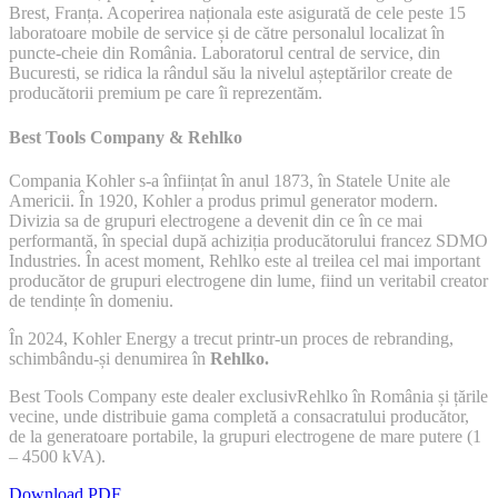
Brest, Franța. Acoperirea naționala este asigurată de cele peste 15
laboratoare mobile de service și de către personalul localizat în
puncte-cheie din România. Laboratorul central de service, din
Bucuresti, se ridica la rândul său la nivelul așteptărilor create de
producătorii premium pe care îi reprezentăm.
Best Tools Company & Rehlko
Compania Kohler s-a înființat în anul 1873, în Statele Unite ale
Americii. În 1920, Kohler a produs primul generator modern.
Divizia sa de grupuri electrogene a devenit din ce în ce mai
performantă, în special după achiziția producătorului francez SDMO
Industries. În acest moment, Rehlko este al treilea cel mai important
producător de grupuri electrogene din lume, fiind un veritabil creator
de tendințe în domeniu.
În 2024, Kohler Energy a trecut printr-un proces de rebranding,
schimbându-și denumirea în
Rehlko.
Best Tools Company este dealer exclusivRehlko în România și țările
vecine, unde distribuie gama completă a consacratului producător,
de la generatoare portabile, la grupuri electrogene de mare putere (1
– 4500 kVA).
Download PDF