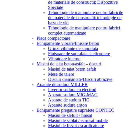
de materiale de constructii: Dispozitive
Speciale
Tehnologie de manipulare pentru fabricile
de materiale de constructii: tehnologie pe
baza de vid
Tehnologie de manipulare pentru fabrici
complet automatizate
Placa compactoare
Echipamente vibrare/finisare beton
Grinzi vibrante de suprafata
Finisoare de suprafata si elicoptere
Vibratoare interne
Masini de taiat beton/asfalt – discuri
Masini de taiat beton asfalt
Mese de taiere
Discuri diamantate/Discuri abrazive
Aparate de sudura MILLER
Invertor sudura cu electrod
Aparate sudura MIG-MAG
Aparate de sudura TIG
Aparate sudura argon
Echipamente pregatire suprafete CONTEC
Masini de slefuit / finisat
Masini de sablat / ecruisat mobile
Masini de frezat / scarificatoare