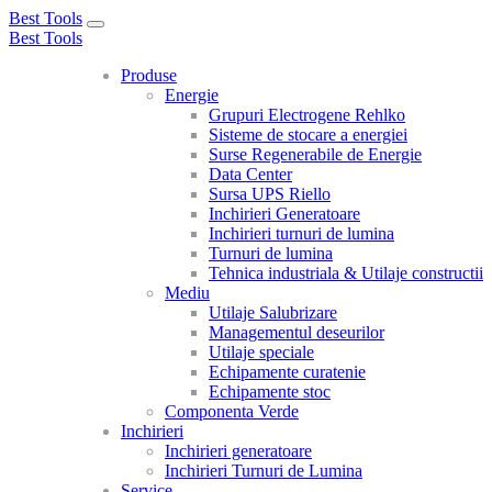
Best Tools
Toggle
Best Tools
navigation
Produse
Energie
Grupuri Electrogene Rehlko
Sisteme de stocare a energiei
Surse Regenerabile de Energie
Data Center
Sursa UPS Riello
Inchirieri Generatoare
Inchirieri turnuri de lumina
Turnuri de lumina
Tehnica industriala & Utilaje constructii
Mediu
Utilaje Salubrizare
Managementul deseurilor
Utilaje speciale
Echipamente curatenie
Echipamente stoc
Componenta Verde
Inchirieri
Inchirieri generatoare
Inchirieri Turnuri de Lumina
Service