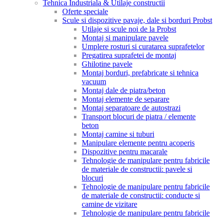
Tehnica Industriala & Utilaje constructii
Oferte speciale
Scule si dispozitive pavaje, dale si borduri Probst
Utilaje si scule noi de la Probst
Montaj si manipulare pavele
Umplere rosturi si curatarea suprafetelor
Pregatirea suprafetei de montaj
Ghilotine pavele
Montaj borduri, prefabricate si tehnica
vacuum
Montaj dale de piatra/beton
Montaj elemente de separare
Montaj separatoare de autostrazi
Transport blocuri de piatra / elemente
beton
Montaj camine si tuburi
Manipulare elemente pentru acoperis
Dispozitive pentru macarale
Tehnologie de manipulare pentru fabricile
de materiale de constructii: pavele si
blocuri
Tehnologie de manipulare pentru fabricile
de materiale de constructii: conducte si
camine de vizitare
Tehnologie de manipulare pentru fabricile