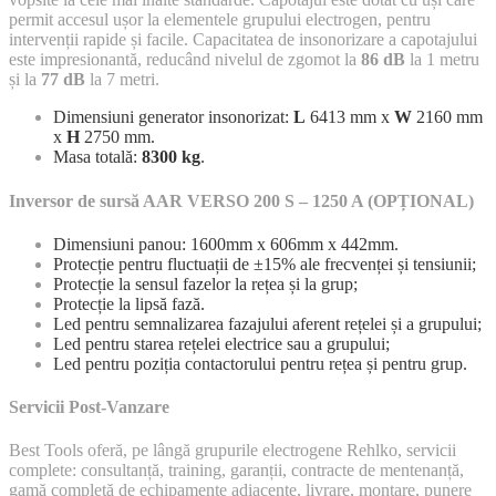
permit accesul ușor la elementele grupului electrogen, pentru
intervenții rapide și facile. Capacitatea de insonorizare a capotajului
este impresionantă, reducând nivelul de zgomot la
86 dB
la 1 metru
și la
77 dB
la 7 metri.
Dimensiuni generator insonorizat:
L
6413 mm x
W
2160 mm
x
H
2750 mm.
Masa totală:
8300 kg
.
Inversor de sursă AAR VERSO 200 S – 1250 A (OPȚIONAL)
Dimensiuni panou: 1600mm x 606mm x 442mm.
Protecție pentru fluctuații de ±15% ale frecvenței și tensiunii;
Protecție la sensul fazelor la rețea și la grup;
Protecție la lipsă fază.
Led pentru semnalizarea fazajului aferent rețelei și a grupului;
Led pentru starea rețelei electrice sau a grupului;
Led pentru poziția contactorului pentru rețea și pentru grup.
Servicii Post-Vanzare
Best Tools oferă, pe lângă grupurile electrogene Rehlko, servicii
complete: consultanță, training, garanții, contracte de mentenanță,
gamă completă de echipamente adiacente, livrare, montare, punere