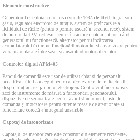
Elemente constructive
Generatorul este dotat cu un rezervor
de 1035 de litri
integrat sub
șasiu, regulator electronic de turație, sistem de preîncălzire a
lichidului de răcire (pentru o pornire ușoară în sezonul rece), sistem
de pornire la 12V, redresor pentru încărcarea bateriei atunci când
generatorul nu funcționează, alternator pentru încărcarea
acumulatorului în timpul funcționării motorului și amortizoare pentru
vibrații amplasate între șasiu și ansamblul motor-alternator.
Controler digital APM403
Panoul de comandă este ușor de utilizat chiar și de personalul
necalificat, fiind conceput pentru a oferi extrem de multe detalii
despre funționarea grupului electrogen. Controlerul încorporează
zeci de instrumente de măsură a funcționării generatorului,
dispozitive de semnalizare pentru avarii și nu numai, taste de
comandă și indicatoare pentru diferite mesaje de atenționare și
funcționare corectă a întregului ansamblu.
Capotaj de insonorizare
Capotajul de insonorizare este construit din elemente rezistente,
vopsite la cele mai inalte standarde. Capotajul este dotat cu uși care