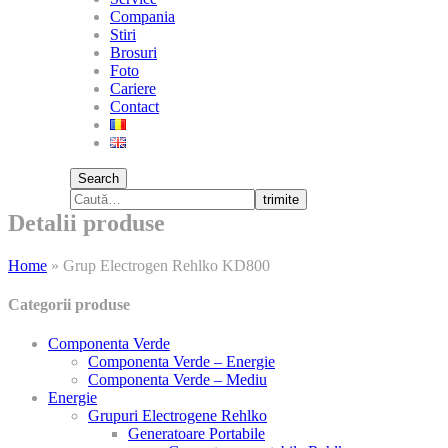
Compania
Stiri
Brosuri
Foto
Cariere
Contact
Search
trimite
Detalii produse
Home
»
Grup Electrogen Rehlko KD800
Categorii produse
Componenta Verde
Componenta Verde – Energie
Componenta Verde – Mediu
Energie
Grupuri Electrogene Rehlko
Generatoare Portabile