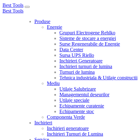
Best Tools
Toggle
Best Tools
navigation
Produse
Energie
Grupuri Electrogene Rehlko
Sisteme de stocare a energiei
Surse Regenerabile de Energie
Data Center
Sursa UPS Riello
Inchirieri Generatoare
Inchirieri turnuri de lumina
Turnuri de lumina
Tehnica industriala & Utilaje constructii
Mediu
Utilaje Salubrizare
Managementul deseurilor
Utilaje speciale
Echipamente curatenie
Echipamente stoc
Componenta Verde
Inchirieri
Inchirieri generatoare
Inchirieri Turnuri de Lumina
Service