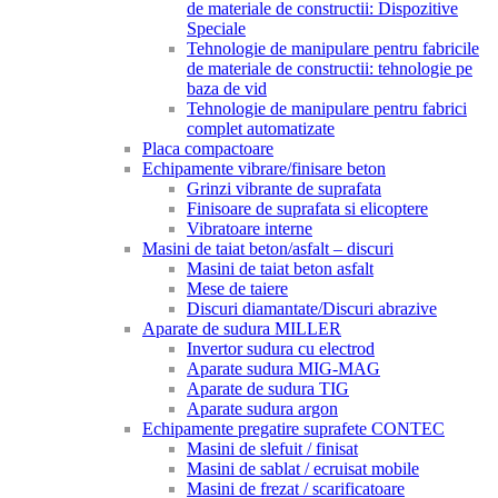
de materiale de constructii: Dispozitive
Speciale
Tehnologie de manipulare pentru fabricile
de materiale de constructii: tehnologie pe
baza de vid
Tehnologie de manipulare pentru fabrici
complet automatizate
Placa compactoare
Echipamente vibrare/finisare beton
Grinzi vibrante de suprafata
Finisoare de suprafata si elicoptere
Vibratoare interne
Masini de taiat beton/asfalt – discuri
Masini de taiat beton asfalt
Mese de taiere
Discuri diamantate/Discuri abrazive
Aparate de sudura MILLER
Invertor sudura cu electrod
Aparate sudura MIG-MAG
Aparate de sudura TIG
Aparate sudura argon
Echipamente pregatire suprafete CONTEC
Masini de slefuit / finisat
Masini de sablat / ecruisat mobile
Masini de frezat / scarificatoare