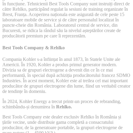
în funcțiune. Tehnicienii Best Tools Company sunt instruiți direct de
către Rehlko, participând regulat la sesiuni de training organizate în
Brest, Franța. Acoperirea naționala este asigurată de cele peste 15
laboratoare mobile de service și de către personalul localizat în
puncte-cheie din România. Laboratorul central de service, din
Bucuresti, se ridica la rândul său la nivelul așteptărilor create de
producătorii premium pe care îi reprezentăm.
Best Tools Company & Rehlko
Compania Kohler s-a înființat în anul 1873, în Statele Unite ale
Americii. În 1920, Kohler a produs primul generator modern.
Divizia sa de grupuri electrogene a devenit din ce în ce mai
performantă, în special după achiziția producătorului francez SDMO
Industries. În acest moment, Kohler este al treilea cel mai important
producător de grupuri electrogene din lume, fiind un veritabil creator
de tendințe în domeniu.
În 2024, Kohler Energy a trecut printr-un proces de rebranding,
schimbându-și denumirea în
Rehlko.
Best Tools Company este dealer exclusiv Rehlko în România și
țările vecine, unde distribuie gama completă a consacratului
producător, de la generatoare portabile, la grupuri electrogene de
mare putere (1 – 4500 kVA).