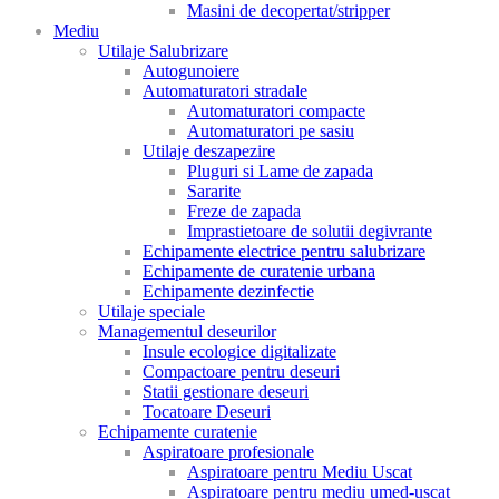
Masini de decopertat/stripper
Mediu
Utilaje Salubrizare
Autogunoiere
Automaturatori stradale
Automaturatori compacte
Automaturatori pe sasiu
Utilaje deszapezire
Pluguri si Lame de zapada
Sararite
Freze de zapada
Imprastietoare de solutii degivrante
Echipamente electrice pentru salubrizare
Echipamente de curatenie urbana
Echipamente dezinfectie
Utilaje speciale
Managementul deseurilor
Insule ecologice digitalizate
Compactoare pentru deseuri
Statii gestionare deseuri
Tocatoare Deseuri
Echipamente curatenie
Aspiratoare profesionale
Aspiratoare pentru Mediu Uscat
Aspiratoare pentru mediu umed-uscat