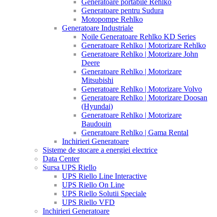
Generatoare portabile Rehlko
Generatoare pentru Sudura
Motopompe Rehlko
Generatoare Industriale
Noile Generatoare Rehlko KD Series
Generatoare Rehlko | Motorizare Rehlko
Generatoare Rehlko | Motorizare John
Deere
Generatoare Rehlko | Motorizare
Mitsubishi
Generatoare Rehlko | Motorizare Volvo
Generatoare Rehlko | Motorizare Doosan
(Hyundai)
Generatoare Rehlko | Motorizare
Baudouin
Generatoare Rehlko | Gama Rental
Inchirieri Generatoare
Sisteme de stocare a energiei electrice
Data Center
Sursa UPS Riello
UPS Riello Line Interactive
UPS Riello On Line
UPS Riello Solutii Speciale
UPS Riello VFD
Inchirieri Generatoare