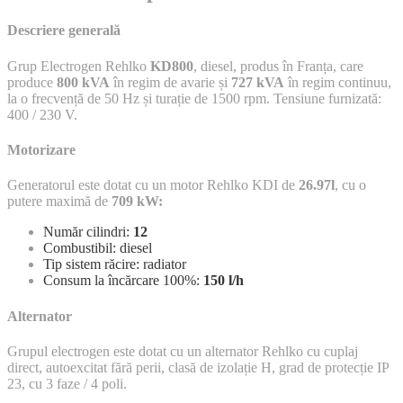
Descriere generală
Grup Electrogen Rehlko
KD800
, diesel, produs în Franța, care
produce
800 kVA
în regim de avarie și
727 kVA
în regim continuu,
la o frecvență de 50 Hz și turație de 1500 rpm. Tensiune furnizată:
400 / 230 V.
Motorizare
Generatorul este dotat cu un motor Rehlko KDI de
26.97l
, cu o
putere maximă de
709 kW:
Număr cilindri:
12
Combustibil: diesel
Tip sistem răcire: radiator
Consum la încărcare 100%:
150
l/h
Alternator
Grupul electrogen este dotat cu un alternator Rehlko cu cuplaj
direct, autoexcitat fără perii, clasă de izolație H, grad de protecție IP
23, cu 3 faze / 4 poli.