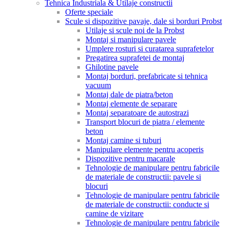
Tehnica Industriala & Utilaje constructii
Oferte speciale
Scule si dispozitive pavaje, dale si borduri Probst
Utilaje si scule noi de la Probst
Montaj si manipulare pavele
Umplere rosturi si curatarea suprafetelor
Pregatirea suprafetei de montaj
Ghilotine pavele
Montaj borduri, prefabricate si tehnica
vacuum
Montaj dale de piatra/beton
Montaj elemente de separare
Montaj separatoare de autostrazi
Transport blocuri de piatra / elemente
beton
Montaj camine si tuburi
Manipulare elemente pentru acoperis
Dispozitive pentru macarale
Tehnologie de manipulare pentru fabricile
de materiale de constructii: pavele si
blocuri
Tehnologie de manipulare pentru fabricile
de materiale de constructii: conducte si
camine de vizitare
Tehnologie de manipulare pentru fabricile