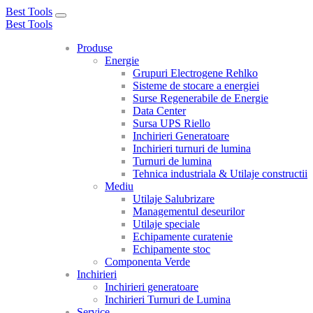
Best Tools
Toggle
Best Tools
navigation
Produse
Energie
Grupuri Electrogene Rehlko
Sisteme de stocare a energiei
Surse Regenerabile de Energie
Data Center
Sursa UPS Riello
Inchirieri Generatoare
Inchirieri turnuri de lumina
Turnuri de lumina
Tehnica industriala & Utilaje constructii
Mediu
Utilaje Salubrizare
Managementul deseurilor
Utilaje speciale
Echipamente curatenie
Echipamente stoc
Componenta Verde
Inchirieri
Inchirieri generatoare
Inchirieri Turnuri de Lumina
Service