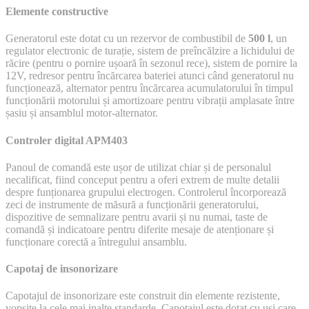
Elemente constructive
Generatorul este dotat cu un rezervor de combustibil de
500 l
, un
regulator electronic de turație, sistem de preîncălzire a lichidului de
răcire (pentru o pornire ușoară în sezonul rece), sistem de pornire la
12V, redresor pentru încărcarea bateriei atunci când generatorul nu
funcționează, alternator pentru încărcarea acumulatorului în timpul
funcționării motorului și amortizoare pentru vibrații amplasate între
șasiu și ansamblul motor-alternator.
Controler digital APM403
Panoul de comandă este ușor de utilizat chiar și de personalul
necalificat, fiind conceput pentru a oferi extrem de multe detalii
despre funționarea grupului electrogen. Controlerul încorporează
zeci de instrumente de măsură a funcționării generatorului,
dispozitive de semnalizare pentru avarii și nu numai, taste de
comandă și indicatoare pentru diferite mesaje de atenționare și
funcționare corectă a întregului ansamblu.
Capotaj de insonorizare
Capotajul de insonorizare este construit din elemente rezistente,
vopsite la cele mai inalte standarde. Capotajul este dotat cu uși care