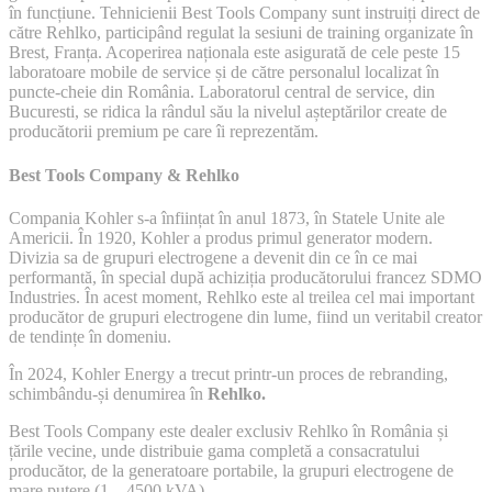
în funcțiune. Tehnicienii Best Tools Company sunt instruiți direct de
către Rehlko, participând regulat la sesiuni de training organizate în
Brest, Franța. Acoperirea naționala este asigurată de cele peste 15
laboratoare mobile de service și de către personalul localizat în
puncte-cheie din România. Laboratorul central de service, din
Bucuresti, se ridica la rândul său la nivelul așteptărilor create de
producătorii premium pe care îi reprezentăm.
Best Tools Company & Rehlko
Compania Kohler s-a înființat în anul 1873, în Statele Unite ale
Americii. În 1920, Kohler a produs primul generator modern.
Divizia sa de grupuri electrogene a devenit din ce în ce mai
performantă, în special după achiziția producătorului francez SDMO
Industries. În acest moment, Rehlko este al treilea cel mai important
producător de grupuri electrogene din lume, fiind un veritabil creator
de tendințe în domeniu.
În 2024, Kohler Energy a trecut printr-un proces de rebranding,
schimbându-și denumirea în
Rehlko.
Best Tools Company este dealer exclusiv Rehlko în România și
țările vecine, unde distribuie gama completă a consacratului
producător, de la generatoare portabile, la grupuri electrogene de
mare putere (1 – 4500 kVA).