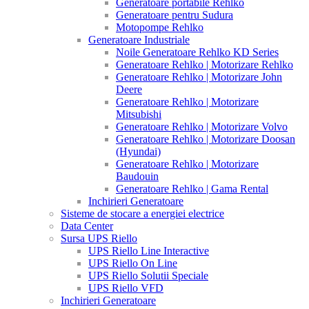
Generatoare portabile Rehlko
Generatoare pentru Sudura
Motopompe Rehlko
Generatoare Industriale
Noile Generatoare Rehlko KD Series
Generatoare Rehlko | Motorizare Rehlko
Generatoare Rehlko | Motorizare John
Deere
Generatoare Rehlko | Motorizare
Mitsubishi
Generatoare Rehlko | Motorizare Volvo
Generatoare Rehlko | Motorizare Doosan
(Hyundai)
Generatoare Rehlko | Motorizare
Baudouin
Generatoare Rehlko | Gama Rental
Inchirieri Generatoare
Sisteme de stocare a energiei electrice
Data Center
Sursa UPS Riello
UPS Riello Line Interactive
UPS Riello On Line
UPS Riello Solutii Speciale
UPS Riello VFD
Inchirieri Generatoare