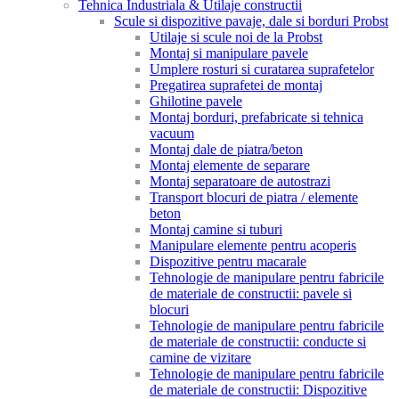
Tehnica Industriala & Utilaje constructii
Scule si dispozitive pavaje, dale si borduri Probst
Utilaje si scule noi de la Probst
Montaj si manipulare pavele
Umplere rosturi si curatarea suprafetelor
Pregatirea suprafetei de montaj
Ghilotine pavele
Montaj borduri, prefabricate si tehnica
vacuum
Montaj dale de piatra/beton
Montaj elemente de separare
Montaj separatoare de autostrazi
Transport blocuri de piatra / elemente
beton
Montaj camine si tuburi
Manipulare elemente pentru acoperis
Dispozitive pentru macarale
Tehnologie de manipulare pentru fabricile
de materiale de constructii: pavele si
blocuri
Tehnologie de manipulare pentru fabricile
de materiale de constructii: conducte si
camine de vizitare
Tehnologie de manipulare pentru fabricile
de materiale de constructii: Dispozitive