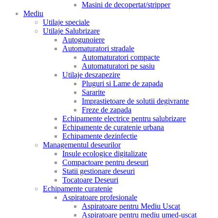
Masini de decopertat/stripper
Mediu
Utilaje speciale
Utilaje Salubrizare
Autogunoiere
Automaturatori stradale
Automaturatori compacte
Automaturatori pe sasiu
Utilaje deszapezire
Pluguri si Lame de zapada
Sararite
Imprastietoare de solutii degivrante
Freze de zapada
Echipamente electrice pentru salubrizare
Echipamente de curatenie urbana
Echipamente dezinfectie
Managementul deseurilor
Insule ecologice digitalizate
Compactoare pentru deseuri
Statii gestionare deseuri
Tocatoare Deseuri
Echipamente curatenie
Aspiratoare profesionale
Aspiratoare pentru Mediu Uscat
Aspiratoare pentru mediu umed-uscat