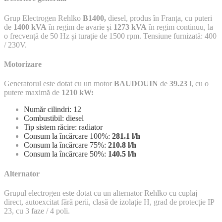
Grup Electrogen Rehlko
B1400,
diesel, produs în Franța, cu puteri
de
1400 kVA
în regim de avarie și
1273 kVA
în regim continuu, la
o frecvență de 50 Hz și turație de 1500 rpm. Tensiune furnizată: 400
/ 230V.
Motorizare
Generatorul este dotat cu un motor
BAUDOUIN
de
39.23 l
, cu o
putere maximă de
1210 kW:
Număr cilindri: 12
Combustibil: diesel
Tip sistem răcire: radiator
Consum la încărcare 100%:
281.
1 l/h
Consum la încărcare 75%:
210.
8 l/h
Consum la încărcare 50%:
140.
5 l/h
Alternator
Grupul electrogen este dotat cu un alternator Rehlko cu cuplaj
direct, autoexcitat fără perii, clasă de izolație H, grad de protecție IP
23, cu 3 faze / 4 poli.