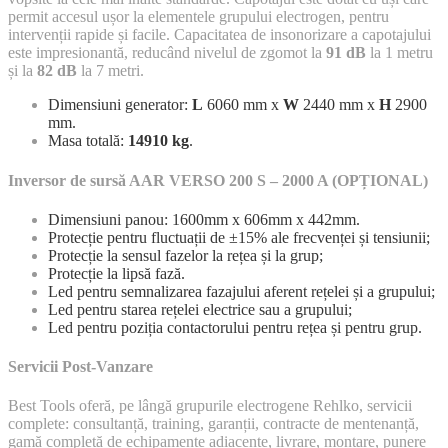
permit accesul ușor la elementele grupului electrogen, pentru
intervenții rapide și facile. Capacitatea de insonorizare a capotajului
este impresionantă, reducând nivelul de zgomot la
91 dB
la 1 metru
și la
82 dB
la 7 metri.
Dimensiuni generator:
L
6060 mm x
W
2440 mm x
H
2900
mm.
Masa totală:
14910 kg
.
Inversor de sursă AAR VERSO 200 S – 2000 A (OPȚIONAL)
Dimensiuni panou: 1600mm x 606mm x 442mm.
Protecție pentru fluctuații de ±15% ale frecvenței și tensiunii;
Protecție la sensul fazelor la rețea și la grup;
Protecție la lipsă fază.
Led pentru semnalizarea fazajului aferent rețelei și a grupului;
Led pentru starea rețelei electrice sau a grupului;
Led pentru poziția contactorului pentru rețea și pentru grup.
Servicii Post-Vanzare
Best Tools oferă, pe lângă grupurile electrogene Rehlko, servicii
complete: consultanță, training, garanții, contracte de mentenanță,
gamă completă de echipamente adiacente, livrare, montare, punere