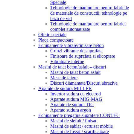
Speciale
Tehnologie de manipulare pentru fabricile
de materiale de constructii: tehnologie pe
baza de vid
Tehnologie de manipulare pentru fabrici
complet automatizate
Oferte speciale
Placa compactoare
Echipamente vibrare/finisare beton
Grinzi vibrante de suprafata
Finisoare de suprafata si elicoptere
Vibratoare interne
Masini de taiat beton/asfalt – discuri
Masini de taiat beton asfalt
Mese de taiere
Discuri diamantate/Discuri abrazive
Aparate de sudura MILLER
Invertor sudura cu electrod
Aparate sudura MIG-MAG
Aparate de sudura TIG
Aparate sudura argon
Echipamente pregatire suprafete CONTEC
Masini de slefuit / finisat
Masini de sablat / ecruisat mobile
Masini de frezat / scarificatoare