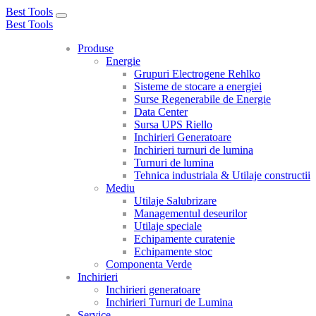
Best Tools
Toggle
Best Tools
navigation
Produse
Energie
Grupuri Electrogene Rehlko
Sisteme de stocare a energiei
Surse Regenerabile de Energie
Data Center
Sursa UPS Riello
Inchirieri Generatoare
Inchirieri turnuri de lumina
Turnuri de lumina
Tehnica industriala & Utilaje constructii
Mediu
Utilaje Salubrizare
Managementul deseurilor
Utilaje speciale
Echipamente curatenie
Echipamente stoc
Componenta Verde
Inchirieri
Inchirieri generatoare
Inchirieri Turnuri de Lumina
Service