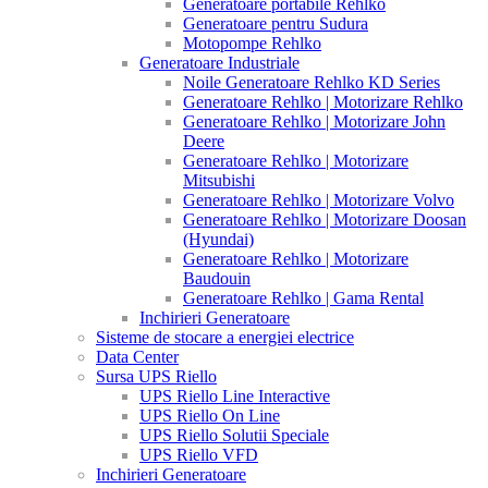
Generatoare portabile Rehlko
Generatoare pentru Sudura
Motopompe Rehlko
Generatoare Industriale
Noile Generatoare Rehlko KD Series
Generatoare Rehlko | Motorizare Rehlko
Generatoare Rehlko | Motorizare John
Deere
Generatoare Rehlko | Motorizare
Mitsubishi
Generatoare Rehlko | Motorizare Volvo
Generatoare Rehlko | Motorizare Doosan
(Hyundai)
Generatoare Rehlko | Motorizare
Baudouin
Generatoare Rehlko | Gama Rental
Inchirieri Generatoare
Sisteme de stocare a energiei electrice
Data Center
Sursa UPS Riello
UPS Riello Line Interactive
UPS Riello On Line
UPS Riello Solutii Speciale
UPS Riello VFD
Inchirieri Generatoare