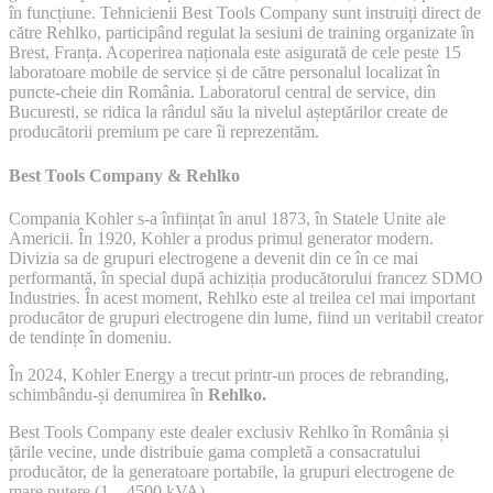
în funcțiune. Tehnicienii Best Tools Company sunt instruiți direct de
către Rehlko, participând regulat la sesiuni de training organizate în
Brest, Franța. Acoperirea naționala este asigurată de cele peste 15
laboratoare mobile de service și de către personalul localizat în
puncte-cheie din România. Laboratorul central de service, din
Bucuresti, se ridica la rândul său la nivelul așteptărilor create de
producătorii premium pe care îi reprezentăm.
Best Tools Company & Rehlko
Compania Kohler s-a înființat în anul 1873, în Statele Unite ale
Americii. În 1920, Kohler a produs primul generator modern.
Divizia sa de grupuri electrogene a devenit din ce în ce mai
performantă, în special după achiziția producătorului francez SDMO
Industries. În acest moment, Rehlko este al treilea cel mai important
producător de grupuri electrogene din lume, fiind un veritabil creator
de tendințe în domeniu.
În 2024, Kohler Energy a trecut printr-un proces de rebranding,
schimbându-și denumirea în
Rehlko.
Best Tools Company este dealer exclusiv Rehlko în România și
țările vecine, unde distribuie gama completă a consacratului
producător, de la generatoare portabile, la grupuri electrogene de
mare putere (1 – 4500 kVA).