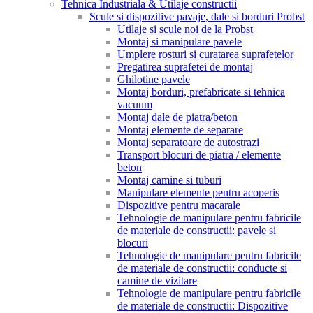
Tehnica Industriala & Utilaje constructii
Scule si dispozitive pavaje, dale si borduri Probst
Utilaje si scule noi de la Probst
Montaj si manipulare pavele
Umplere rosturi si curatarea suprafetelor
Pregatirea suprafetei de montaj
Ghilotine pavele
Montaj borduri, prefabricate si tehnica
vacuum
Montaj dale de piatra/beton
Montaj elemente de separare
Montaj separatoare de autostrazi
Transport blocuri de piatra / elemente
beton
Montaj camine si tuburi
Manipulare elemente pentru acoperis
Dispozitive pentru macarale
Tehnologie de manipulare pentru fabricile
de materiale de constructii: pavele si
blocuri
Tehnologie de manipulare pentru fabricile
de materiale de constructii: conducte si
camine de vizitare
Tehnologie de manipulare pentru fabricile
de materiale de constructii: Dispozitive