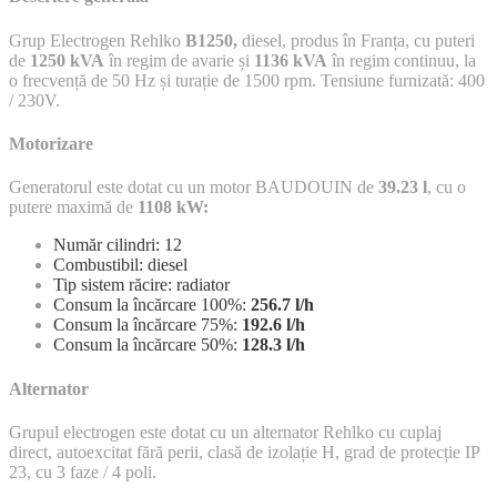
Grup Electrogen Rehlko
B1250,
diesel, produs în Franța, cu puteri
de
1250 kVA
în regim de avarie și
1136 kVA
în regim continuu, la
o frecvență de 50 Hz și turație de 1500 rpm. Tensiune furnizată: 400
/ 230V.
Motorizare
Generatorul este dotat cu un motor BAUDOUIN de
39.23 l
, cu o
putere maximă de
1108 kW:
Număr cilindri: 12
Combustibil: diesel
Tip sistem răcire: radiator
Consum la încărcare 100%:
256.
7 l/h
Consum la încărcare 75%:
192.
6 l/h
Consum la încărcare 50%:
128.
3 l/h
Alternator
Grupul electrogen este dotat cu un alternator Rehlko cu cuplaj
direct, autoexcitat fără perii, clasă de izolație H, grad de protecție IP
23, cu 3 faze / 4 poli.