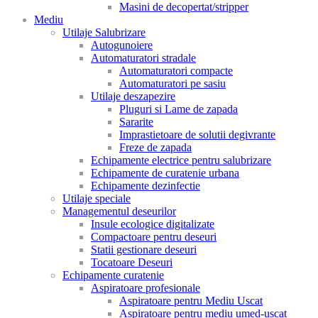
Masini de decopertat/stripper
Mediu
Utilaje Salubrizare
Autogunoiere
Automaturatori stradale
Automaturatori compacte
Automaturatori pe sasiu
Utilaje deszapezire
Pluguri si Lame de zapada
Sararite
Imprastietoare de solutii degivrante
Freze de zapada
Echipamente electrice pentru salubrizare
Echipamente de curatenie urbana
Echipamente dezinfectie
Utilaje speciale
Managementul deseurilor
Insule ecologice digitalizate
Compactoare pentru deseuri
Statii gestionare deseuri
Tocatoare Deseuri
Echipamente curatenie
Aspiratoare profesionale
Aspiratoare pentru Mediu Uscat
Aspiratoare pentru mediu umed-uscat