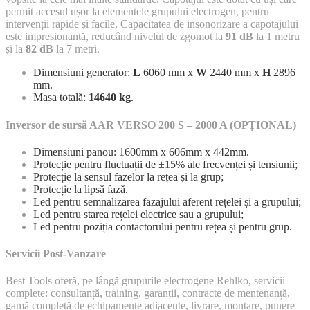
permit accesul ușor la elementele grupului electrogen, pentru
intervenții rapide și facile. Capacitatea de insonorizare a capotajului
este impresionantă, reducând nivelul de zgomot la
91 dB
la 1 metru
și la
82 dB
la 7 metri.
Dimensiuni generator:
L
6060 mm x
W
2440 mm x
H
2896
mm.
Masa totală:
14640 kg
.
Inversor de sursă AAR VERSO 200 S – 2000 A (OPȚIONAL)
Dimensiuni panou: 1600mm x 606mm x 442mm.
Protecție pentru fluctuații de ±15% ale frecvenței și tensiunii;
Protecție la sensul fazelor la rețea și la grup;
Protecție la lipsă fază.
Led pentru semnalizarea fazajului aferent rețelei și a grupului;
Led pentru starea rețelei electrice sau a grupului;
Led pentru poziția contactorului pentru rețea și pentru grup.
Servicii Post-Vanzare
Best Tools oferă, pe lângă grupurile electrogene Rehlko, servicii
complete: consultanță, training, garanții, contracte de mentenanță,
gamă completă de echipamente adiacente, livrare, montare, punere