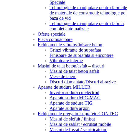
Speciale
Tehnologie de manipulare pentru fabricile
de materiale de constructii: tehnologie pe
baza de vid
Tehnologie de manipulare pentru fabrici
complet automatizate
Oferte speciale
Placa compactoare
Echipamente vibrare/finisare beton
Grinzi vibrante de suprafata
Finisoare de suprafata si elicoptere
Vibratoare interne
Masini de taiat beton/asfalt – discuri
Masini de taiat beton asfalt
Mese de taiere
Discuri diamantate/Discuri abrazive
Aparate de sudura MILLER
Invertor sudura cu electrod
Aparate sudura MIG-MAG
Aparate de sudura TIG
Aparate sudura argon
Echipamente pregatire suprafete CONTEC
Masini de slefuit / finisat
Masini de sablat / ecruisat mobile
Masini de frezat / scarificatoare