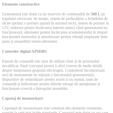
Elemente constructive
Generatorul este dotat cu un rezervor de combustibil de
500 l
, un
regulator electronic de turație, sistem de preîncălzire a lichidului de
răcire (pentru o pornire ușoară în sezonul rece), sistem de pornire la
12V, redresor pentru încărcarea bateriei atunci când generatorul nu
funcționează, alternator pentru încărcarea acumulatorului în timpul
funcționării motorului și amortizoare pentru vibrații amplasate între
șasiu și ansamblul motor-alternator.
Controler digital APM403
Panoul de comandă este ușor de utilizat chiar și de personalul
necalificat, fiind conceput pentru a oferi extrem de multe detalii
despre funționarea grupului electrogen. Controlerul încorporează
zeci de instrumente de măsură a funcționării generatorului,
dispozitive de semnalizare pentru avarii și nu numai, taste de
comandă și indicatoare pentru diferite mesaje de atenționare și
funcționare corectă a întregului ansamblu.
Capotaj de insonorizare
Capotajul de insonorizare este construit din elemente rezistente,
vopsite la cele mai inalte standarde. Capotajul este dotat cu uși care