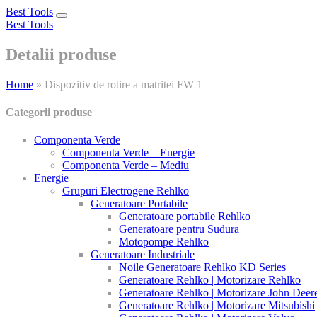
Best Tools
Toggle
Best Tools
navigation
Detalii produse
Home
»
Dispozitiv de rotire a matritei FW 1
Categorii produse
Componenta Verde
Componenta Verde – Energie
Componenta Verde – Mediu
Energie
Grupuri Electrogene Rehlko
Generatoare Portabile
Generatoare portabile Rehlko
Generatoare pentru Sudura
Motopompe Rehlko
Generatoare Industriale
Noile Generatoare Rehlko KD Series
Generatoare Rehlko | Motorizare Rehlko
Generatoare Rehlko | Motorizare John Deer
Generatoare Rehlko | Motorizare Mitsubishi