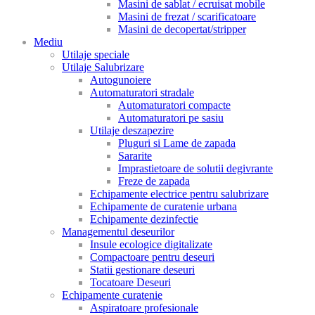
Masini de sablat / ecruisat mobile
Masini de frezat / scarificatoare
Masini de decopertat/stripper
Mediu
Utilaje speciale
Utilaje Salubrizare
Autogunoiere
Automaturatori stradale
Automaturatori compacte
Automaturatori pe sasiu
Utilaje deszapezire
Pluguri si Lame de zapada
Sararite
Imprastietoare de solutii degivrante
Freze de zapada
Echipamente electrice pentru salubrizare
Echipamente de curatenie urbana
Echipamente dezinfectie
Managementul deseurilor
Insule ecologice digitalizate
Compactoare pentru deseuri
Statii gestionare deseuri
Tocatoare Deseuri
Echipamente curatenie
Aspiratoare profesionale