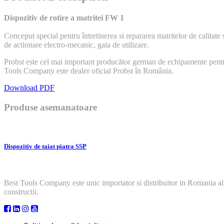
Dispozitiv de rotire a matritei FW 1
Conceput special pentru întretinerea si repararea matritelor de calitate 
de actionare electro-mecanic, gata de utilizare.
Probst este cel mai important producător german de echipamente pentru m
Tools Company este dealer oficial Probst în România.
Download PDF
Produse asemanatoare
Dispozitiv de taiat piatra SSP
Best Tools Company este unic importator si distribuitor in Romania al
constructii.