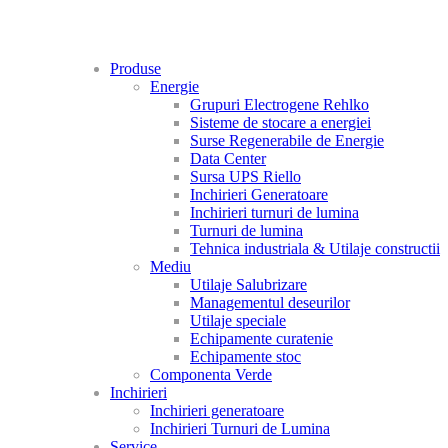
Produse
Energie
Grupuri Electrogene Rehlko
Sisteme de stocare a energiei
Surse Regenerabile de Energie
Data Center
Sursa UPS Riello
Inchirieri Generatoare
Inchirieri turnuri de lumina
Turnuri de lumina
Tehnica industriala & Utilaje constructii
Mediu
Utilaje Salubrizare
Managementul deseurilor
Utilaje speciale
Echipamente curatenie
Echipamente stoc
Componenta Verde
Inchirieri
Inchirieri generatoare
Inchirieri Turnuri de Lumina
Service