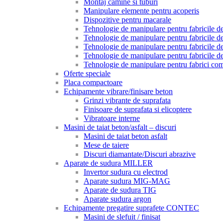
Montaj camine si tuburi
Manipulare elemente pentru acoperis
Dispozitive pentru macarale
Tehnologie de manipulare pentru fabricile de 
Tehnologie de manipulare pentru fabricile de 
Tehnologie de manipulare pentru fabricile de
Tehnologie de manipulare pentru fabricile de
Tehnologie de manipulare pentru fabrici com
Oferte speciale
Placa compactoare
Echipamente vibrare/finisare beton
Grinzi vibrante de suprafata
Finisoare de suprafata si elicoptere
Vibratoare interne
Masini de taiat beton/asfalt – discuri
Masini de taiat beton asfalt
Mese de taiere
Discuri diamantate/Discuri abrazive
Aparate de sudura MILLER
Invertor sudura cu electrod
Aparate sudura MIG-MAG
Aparate de sudura TIG
Aparate sudura argon
Echipamente pregatire suprafete CONTEC
Masini de slefuit / finisat