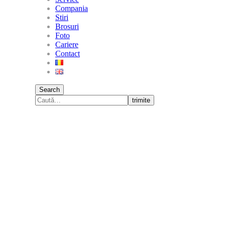
Compania
Stiri
Brosuri
Foto
Cariere
Contact
Search
trimite