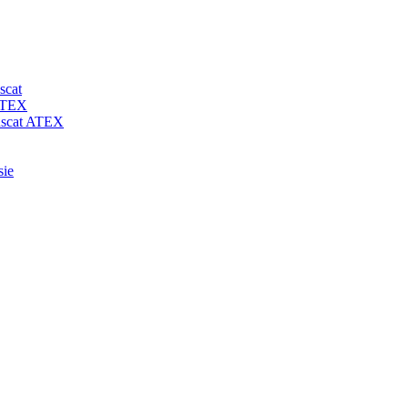
scat
 ATEX
-uscat ATEX
sie