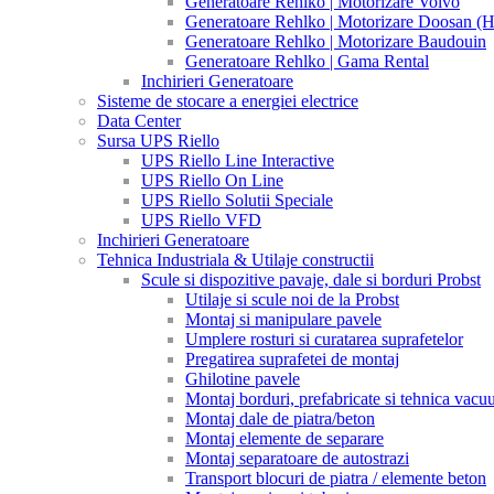
Generatoare Rehlko | Motorizare Volvo
Generatoare Rehlko | Motorizare Doosan (
Generatoare Rehlko | Motorizare Baudouin
Generatoare Rehlko | Gama Rental
Inchirieri Generatoare
Sisteme de stocare a energiei electrice
Data Center
Sursa UPS Riello
UPS Riello Line Interactive
UPS Riello On Line
UPS Riello Solutii Speciale
UPS Riello VFD
Inchirieri Generatoare
Tehnica Industriala & Utilaje constructii
Scule si dispozitive pavaje, dale si borduri Probst
Utilaje si scule noi de la Probst
Montaj si manipulare pavele
Umplere rosturi si curatarea suprafetelor
Pregatirea suprafetei de montaj
Ghilotine pavele
Montaj borduri, prefabricate si tehnica vac
Montaj dale de piatra/beton
Montaj elemente de separare
Montaj separatoare de autostrazi
Transport blocuri de piatra / elemente beton