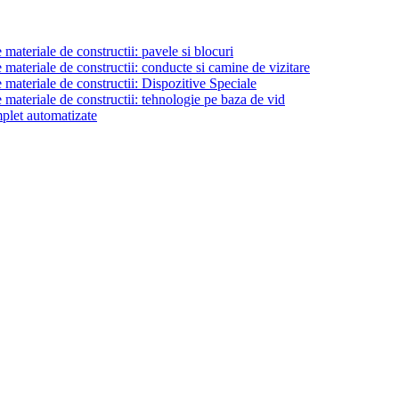
materiale de constructii: pavele si blocuri
materiale de constructii: conducte si camine de vizitare
 materiale de constructii: Dispozitive Speciale
 materiale de constructii: tehnologie pe baza de vid
plet automatizate