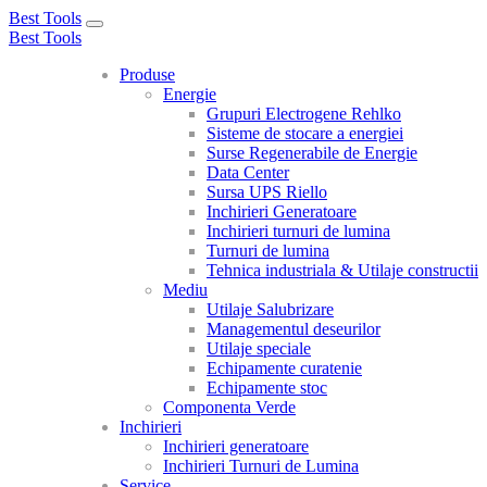
Best Tools
Toggle
Best Tools
navigation
Produse
Energie
Grupuri Electrogene Rehlko
Sisteme de stocare a energiei
Surse Regenerabile de Energie
Data Center
Sursa UPS Riello
Inchirieri Generatoare
Inchirieri turnuri de lumina
Turnuri de lumina
Tehnica industriala & Utilaje constructii
Mediu
Utilaje Salubrizare
Managementul deseurilor
Utilaje speciale
Echipamente curatenie
Echipamente stoc
Componenta Verde
Inchirieri
Inchirieri generatoare
Inchirieri Turnuri de Lumina
Service