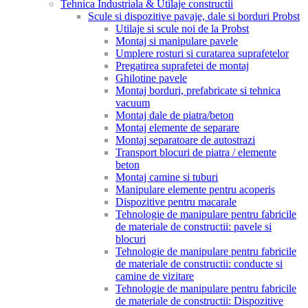
Tehnica Industriala & Utilaje constructii
Scule si dispozitive pavaje, dale si borduri Probst
Utilaje si scule noi de la Probst
Montaj si manipulare pavele
Umplere rosturi si curatarea suprafetelor
Pregatirea suprafetei de montaj
Ghilotine pavele
Montaj borduri, prefabricate si tehnica
vacuum
Montaj dale de piatra/beton
Montaj elemente de separare
Montaj separatoare de autostrazi
Transport blocuri de piatra / elemente
beton
Montaj camine si tuburi
Manipulare elemente pentru acoperis
Dispozitive pentru macarale
Tehnologie de manipulare pentru fabricile
de materiale de constructii: pavele si
blocuri
Tehnologie de manipulare pentru fabricile
de materiale de constructii: conducte si
camine de vizitare
Tehnologie de manipulare pentru fabricile
de materiale de constructii: Dispozitive