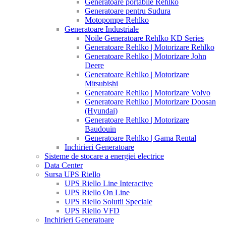
Generatoare portabile Rehlko
Generatoare pentru Sudura
Motopompe Rehlko
Generatoare Industriale
Noile Generatoare Rehlko KD Series
Generatoare Rehlko | Motorizare Rehlko
Generatoare Rehlko | Motorizare John
Deere
Generatoare Rehlko | Motorizare
Mitsubishi
Generatoare Rehlko | Motorizare Volvo
Generatoare Rehlko | Motorizare Doosan
(Hyundai)
Generatoare Rehlko | Motorizare
Baudouin
Generatoare Rehlko | Gama Rental
Inchirieri Generatoare
Sisteme de stocare a energiei electrice
Data Center
Sursa UPS Riello
UPS Riello Line Interactive
UPS Riello On Line
UPS Riello Solutii Speciale
UPS Riello VFD
Inchirieri Generatoare