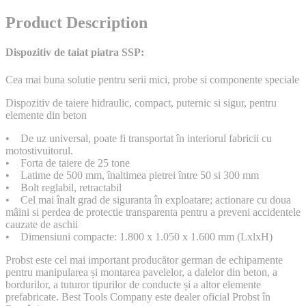
Product Description
Dispozitiv de taiat piatra SSP:
Cea mai buna solutie pentru serii mici, probe si componente speciale
Dispozitiv de taiere hidraulic, compact, puternic si sigur, pentru
elemente din beton
• De uz universal, poate fi transportat în interiorul fabricii cu
motostivuitorul.
• Forta de taiere de 25 tone
• Latime de 500 mm, înaltimea pietrei între 50 si 300 mm
• Bolt reglabil, retractabil
• Cel mai înalt grad de siguranta în exploatare; actionare cu doua
mâini si perdea de protectie transparenta pentru a preveni accidentele
cauzate de aschii
• Dimensiuni compacte: 1.800 x 1.050 x 1.600 mm (LxlxH)
Probst este cel mai important producător german de echipamente
pentru manipularea și montarea pavelelor, a dalelor din beton, a
bordurilor, a tuturor tipurilor de conducte și a altor elemente
prefabricate. Best Tools Company este dealer oficial Probst în