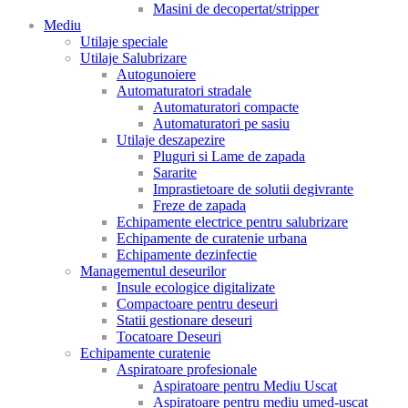
Masini de decopertat/stripper
Mediu
Utilaje speciale
Utilaje Salubrizare
Autogunoiere
Automaturatori stradale
Automaturatori compacte
Automaturatori pe sasiu
Utilaje deszapezire
Pluguri si Lame de zapada
Sararite
Imprastietoare de solutii degivrante
Freze de zapada
Echipamente electrice pentru salubrizare
Echipamente de curatenie urbana
Echipamente dezinfectie
Managementul deseurilor
Insule ecologice digitalizate
Compactoare pentru deseuri
Statii gestionare deseuri
Tocatoare Deseuri
Echipamente curatenie
Aspiratoare profesionale
Aspiratoare pentru Mediu Uscat
Aspiratoare pentru mediu umed-uscat