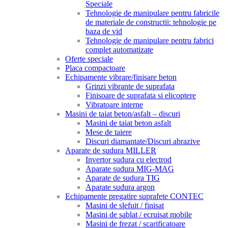
Speciale
Tehnologie de manipulare pentru fabricile
de materiale de constructii: tehnologie pe
baza de vid
Tehnologie de manipulare pentru fabrici
complet automatizate
Oferte speciale
Placa compactoare
Echipamente vibrare/finisare beton
Grinzi vibrante de suprafata
Finisoare de suprafata si elicoptere
Vibratoare interne
Masini de taiat beton/asfalt – discuri
Masini de taiat beton asfalt
Mese de taiere
Discuri diamantate/Discuri abrazive
Aparate de sudura MILLER
Invertor sudura cu electrod
Aparate sudura MIG-MAG
Aparate de sudura TIG
Aparate sudura argon
Echipamente pregatire suprafete CONTEC
Masini de slefuit / finisat
Masini de sablat / ecruisat mobile
Masini de frezat / scarificatoare