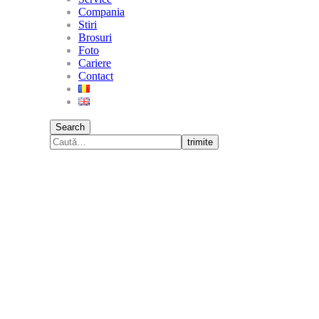
Compania
Stiri
Brosuri
Foto
Cariere
Contact
Search
trimite