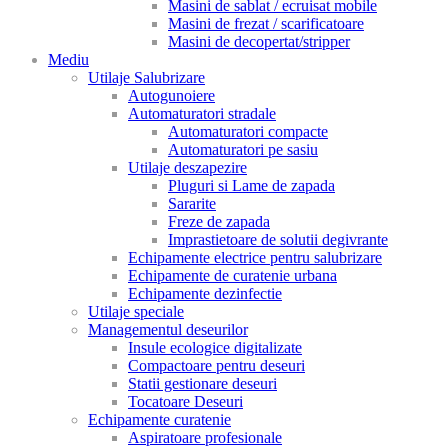
Masini de sablat / ecruisat mobile
Masini de frezat / scarificatoare
Masini de decopertat/stripper
Mediu
Utilaje Salubrizare
Autogunoiere
Automaturatori stradale
Automaturatori compacte
Automaturatori pe sasiu
Utilaje deszapezire
Pluguri si Lame de zapada
Sararite
Freze de zapada
Imprastietoare de solutii degivrante
Echipamente electrice pentru salubrizare
Echipamente de curatenie urbana
Echipamente dezinfectie
Utilaje speciale
Managementul deseurilor
Insule ecologice digitalizate
Compactoare pentru deseuri
Statii gestionare deseuri
Tocatoare Deseuri
Echipamente curatenie
Aspiratoare profesionale