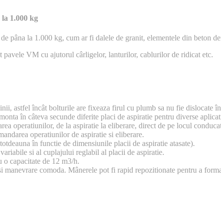
 la 1.000 kg
de pâna la 1.000 kg, cum ar fi dalele de granit, elementele din beton den
avele VM cu ajutorul cârligelor, lanturilor, cablurilor de ridicat etc.
nii, astfel încât bolturile are fixeaza firul cu plumb sa nu fie dislocate
nta în câteva secunde diferite placi de aspiratie pentru diverse aplicati
peratiunilor, de la aspiratie la eliberare, direct de pe locul conducato
ndarea operatiunilor de aspiratie si eliberare.
tdeauna în functie de dimensiunile placii de aspiratie atasate).
iabile si al cuplajului reglabil al placii de aspiratie.
u o capacitate de 12 m3/h.
 manevrare comoda. Mânerele pot fi rapid repozitionate pentru a forma 