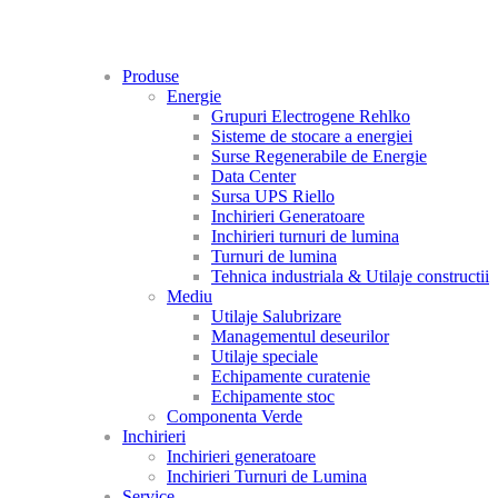
Produse
Energie
Grupuri Electrogene Rehlko
Sisteme de stocare a energiei
Surse Regenerabile de Energie
Data Center
Sursa UPS Riello
Inchirieri Generatoare
Inchirieri turnuri de lumina
Turnuri de lumina
Tehnica industriala & Utilaje constructii
Mediu
Utilaje Salubrizare
Managementul deseurilor
Utilaje speciale
Echipamente curatenie
Echipamente stoc
Componenta Verde
Inchirieri
Inchirieri generatoare
Inchirieri Turnuri de Lumina
Service