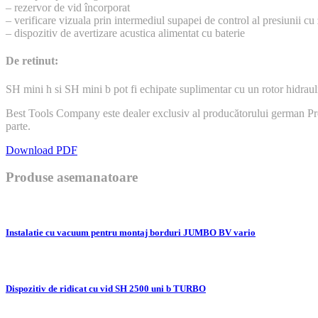
– rezervor de vid încorporat
– verificare vizuala prin intermediul supapei de control al presiunii cu
– dispozitiv de avertizare acustica alimentat cu baterie
De retinut:
SH mini h si SH mini b pot fi echipate suplimentar cu un rotor hidraulic
Best Tools Company este dealer exclusiv al producătorului german P
parte.
Download PDF
Produse asemanatoare
Instalatie cu vacuum pentru montaj borduri JUMBO BV vario
Dispozitiv de ridicat cu vid SH 2500 uni b TURBO