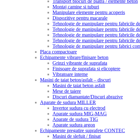
Transport blocuri de piatra / elemente beton
Montaj camine si tuburi
Manipulare elemente pentru acoperis
Dispozitive pentru macarale
Tehnologie de manipulare pentru fabricile de 
Tehnologie de manipulare pentru fabricile de 
Tehnologie de manipulare pentru fabricile de
Tehnologie de manipulare pentru fabricile de
Tehnologie de manipulare pentru fabrici com
Placa compactoare
Echipamente vibrare/finisare beton
Grinzi vibrante de suprafata
Finisoare de suprafata si elicoptere
Vibratoare interne
Masini de taiat beton/asfalt – discuri
Masini de taiat beton asfalt
Mese de taiere
Discuri diamantate/Discuri abrazive
Aparate de sudura MILLER
Invertor sudura cu electrod
Aparate sudura MIG-MAG
Aparate de sudura TIG
Aparate sudura argon
Echipamente pregatire suprafete CONTEC
Masini de slefuit / finisat