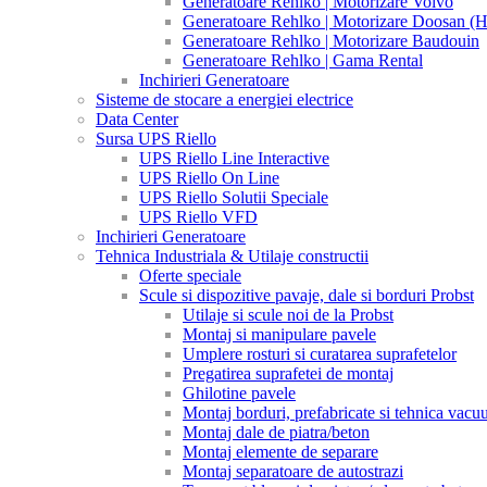
Generatoare Rehlko | Motorizare Volvo
Generatoare Rehlko | Motorizare Doosan (
Generatoare Rehlko | Motorizare Baudouin
Generatoare Rehlko | Gama Rental
Inchirieri Generatoare
Sisteme de stocare a energiei electrice
Data Center
Sursa UPS Riello
UPS Riello Line Interactive
UPS Riello On Line
UPS Riello Solutii Speciale
UPS Riello VFD
Inchirieri Generatoare
Tehnica Industriala & Utilaje constructii
Oferte speciale
Scule si dispozitive pavaje, dale si borduri Probst
Utilaje si scule noi de la Probst
Montaj si manipulare pavele
Umplere rosturi si curatarea suprafetelor
Pregatirea suprafetei de montaj
Ghilotine pavele
Montaj borduri, prefabricate si tehnica vac
Montaj dale de piatra/beton
Montaj elemente de separare
Montaj separatoare de autostrazi