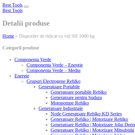
Best Tools
Toggle
Best Tools
navigation
Detalii produse
Home
»
Dispozitiv de ridicat cu vid SH 1000 kg
Categorii produse
Componenta Verde
Componenta Verde – Energie
Componenta Verde – Mediu
Energie
Grupuri Electrogene Rehlko
Generatoare Portabile
Generatoare portabile Rehlko
Generatoare pentru Sudura
Motopompe Rehlko
Generatoare Industriale
Noile Generatoare Rehlko KD Series
Generatoare Rehlko | Motorizare Rehlko
Generatoare Rehlko | Motorizare John Deer
Generatoare Rehlko | Motorizare Mitsubishi