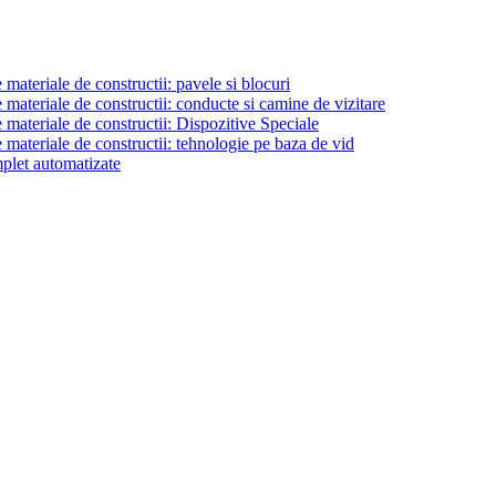
materiale de constructii: pavele si blocuri
materiale de constructii: conducte si camine de vizitare
 materiale de constructii: Dispozitive Speciale
 materiale de constructii: tehnologie pe baza de vid
plet automatizate