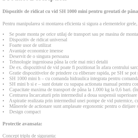
Dispozitiv de ridicat cu vid SH 1000 mini pentru greutati de pâna
Pentru manipularea si montarea eficienta si sigura a elementelor grele, 
• Se poate monta pe orice utilaj de transport sau pe masina de montat p
• Dispozitiv de ridicat universal
• Foarte usor de utilizat
• Avantaje economice imense
• Deservit de o singura persoana
• Tehnologie ingenioasa pâna la cele mai mici detalii
• De ex. dispozitivul de vid poate fi pozitionat în afara centrului sarci
• Gratie dispozitivelor de prindere cu eliberare rapida, pe SH se pot mo
• SH 1000 mini h – cu comanda hidraulica integrata pentru comandarea o
• SH mini b si e – sunt dotate cu supapa actionata manual pentru coma
• Capacitate maxima de transport de pâna la 1.000 kg la 0,6 bari. (înto
• Centrarea încarcaturii prin intermediul a doua suspensii superioare var
• Aspiratie realizata prin intermediul unei pompe de vid puternice, c
• Mânerele de actionare sunt amplasate ergonomic pentru o dirijare si
• Design compact
P
rotectie avansata:
Concept triplu de siguranta: