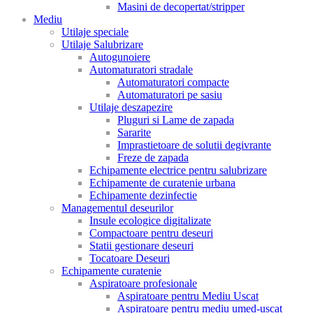
Masini de decopertat/stripper
Mediu
Utilaje speciale
Utilaje Salubrizare
Autogunoiere
Automaturatori stradale
Automaturatori compacte
Automaturatori pe sasiu
Utilaje deszapezire
Pluguri si Lame de zapada
Sararite
Imprastietoare de solutii degivrante
Freze de zapada
Echipamente electrice pentru salubrizare
Echipamente de curatenie urbana
Echipamente dezinfectie
Managementul deseurilor
Insule ecologice digitalizate
Compactoare pentru deseuri
Statii gestionare deseuri
Tocatoare Deseuri
Echipamente curatenie
Aspiratoare profesionale
Aspiratoare pentru Mediu Uscat
Aspiratoare pentru mediu umed-uscat