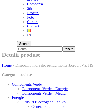
Compania
Stiri
Brosuri
Foto
Cariere
Contact
Search
trimite
Detalii produse
Home
»
Dispozitiv hidraulic pentru montat borduri VZ-HS
Categorii produse
Componenta Verde
Componenta Verde – Energie
Componenta Verde – Mediu
Energie
Grupuri Electrogene Rehlko
Generatoare Portabile