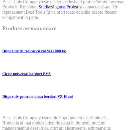
Best Tools Company este dealer exclusiv al producătorului german
Probst în România.
Studiază gama Probst
și contactează-ne. Un
reprezentant Best Tools îți va oferi toate detaliile despre fiecare
echipament în parte.
Produse asemanatoare
Dispozitiv de ridicat cu vid SH 1000 kg
Cleste universal borduri BVZ
Dispozitiv pentru montat borduri VZ-H uni
Best Tools Company este unic importator si distribuitor in
Romania al mai multor lideri de piata in domenii precum
managementul deseurilor, grupuri electrogene, echipamente