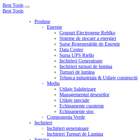
Best Tools
Toggle
Best Tools
navigation
Produse
Energie
Grupuri Electrogene Rehlko
Sisteme de stocare a energiei
Surse Regenerabile de Energie
Data Center
Sursa UPS Riello
Inchirieri Generatoare
Inchirieri turnuri de lumina
Turnuri de lumina
Tehnica industriala & Utilaje constructii
Mediu
Utilaje Salubrizare
Managementul deseurilor
Utilaje speciale
Echipamente curatenie
Echipamente stoc
Componenta Verde
Inchirieri
Inchirieri generatoare
Inchirieri Turnuri de Lumina
Service