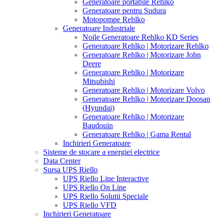
Generatoare portabile Rehlko
Generatoare pentru Sudura
Motopompe Rehlko
Generatoare Industriale
Noile Generatoare Rehlko KD Series
Generatoare Rehlko | Motorizare Rehlko
Generatoare Rehlko | Motorizare John
Deere
Generatoare Rehlko | Motorizare
Mitsubishi
Generatoare Rehlko | Motorizare Volvo
Generatoare Rehlko | Motorizare Doosan
(Hyundai)
Generatoare Rehlko | Motorizare
Baudouin
Generatoare Rehlko | Gama Rental
Inchirieri Generatoare
Sisteme de stocare a energiei electrice
Data Center
Sursa UPS Riello
UPS Riello Line Interactive
UPS Riello On Line
UPS Riello Solutii Speciale
UPS Riello VFD
Inchirieri Generatoare