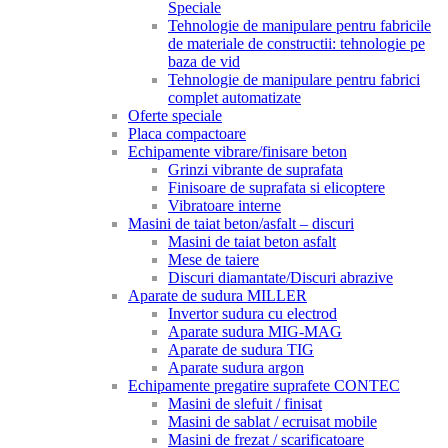
Speciale
Tehnologie de manipulare pentru fabricile
de materiale de constructii: tehnologie pe
baza de vid
Tehnologie de manipulare pentru fabrici
complet automatizate
Oferte speciale
Placa compactoare
Echipamente vibrare/finisare beton
Grinzi vibrante de suprafata
Finisoare de suprafata si elicoptere
Vibratoare interne
Masini de taiat beton/asfalt – discuri
Masini de taiat beton asfalt
Mese de taiere
Discuri diamantate/Discuri abrazive
Aparate de sudura MILLER
Invertor sudura cu electrod
Aparate sudura MIG-MAG
Aparate de sudura TIG
Aparate sudura argon
Echipamente pregatire suprafete CONTEC
Masini de slefuit / finisat
Masini de sablat / ecruisat mobile
Masini de frezat / scarificatoare