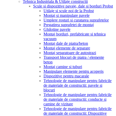
Tehnica Industriala & Utilaje constructii
Scule si dispozitive pavaje, dale si borduri Probst
Utilaje si scule noi de la Probst
Montaj si manipulare pavele
Umplere rosturi si curatarea suprafetelor
Pregatirea suprafetei de montaj
Ghilotine pavele
Montaj borduri, prefabricate si tehnica
vacuum
Montaj dale de piatra/beton
Montaj elemente de separare
Montaj separatoare de autostrazi
Transport blocuri de piatra / elemente
beton
Montaj camine si tuburi
Manipulare elemente pentru acoperis
Dispozitive pentru macarale
Tehnologie de manipulare pentru fabricile
de materiale de constructii: pavele si
blocuri
Tehnologie de manipulare pentru fabricile
de materiale de constructii: conducte si
camine de vizitare
Tehnologie de manipulare pentru fabricile
de materiale de constructii: Dispozitive