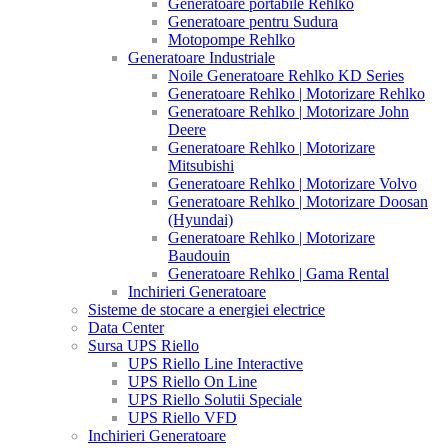
Generatoare portabile Rehlko
Generatoare pentru Sudura
Motopompe Rehlko
Generatoare Industriale
Noile Generatoare Rehlko KD Series
Generatoare Rehlko | Motorizare Rehlko
Generatoare Rehlko | Motorizare John
Deere
Generatoare Rehlko | Motorizare
Mitsubishi
Generatoare Rehlko | Motorizare Volvo
Generatoare Rehlko | Motorizare Doosan
(Hyundai)
Generatoare Rehlko | Motorizare
Baudouin
Generatoare Rehlko | Gama Rental
Inchirieri Generatoare
Sisteme de stocare a energiei electrice
Data Center
Sursa UPS Riello
UPS Riello Line Interactive
UPS Riello On Line
UPS Riello Solutii Speciale
UPS Riello VFD
Inchirieri Generatoare