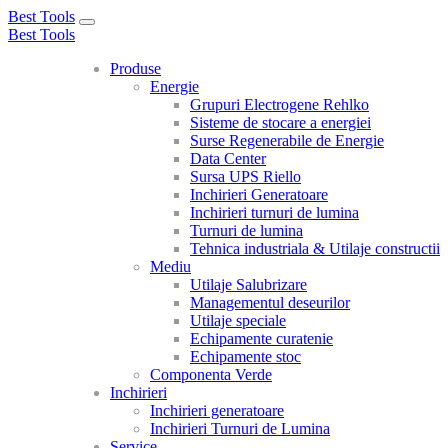
Best Tools
Toggle
Best Tools
navigation
Produse
Energie
Grupuri Electrogene Rehlko
Sisteme de stocare a energiei
Surse Regenerabile de Energie
Data Center
Sursa UPS Riello
Inchirieri Generatoare
Inchirieri turnuri de lumina
Turnuri de lumina
Tehnica industriala & Utilaje constructii
Mediu
Utilaje Salubrizare
Managementul deseurilor
Utilaje speciale
Echipamente curatenie
Echipamente stoc
Componenta Verde
Inchirieri
Inchirieri generatoare
Inchirieri Turnuri de Lumina
Service