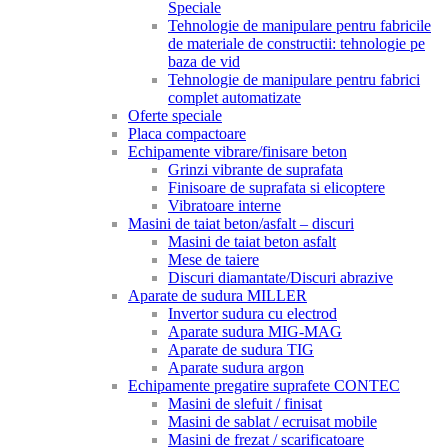
Speciale
Tehnologie de manipulare pentru fabricile
de materiale de constructii: tehnologie pe
baza de vid
Tehnologie de manipulare pentru fabrici
complet automatizate
Oferte speciale
Placa compactoare
Echipamente vibrare/finisare beton
Grinzi vibrante de suprafata
Finisoare de suprafata si elicoptere
Vibratoare interne
Masini de taiat beton/asfalt – discuri
Masini de taiat beton asfalt
Mese de taiere
Discuri diamantate/Discuri abrazive
Aparate de sudura MILLER
Invertor sudura cu electrod
Aparate sudura MIG-MAG
Aparate de sudura TIG
Aparate sudura argon
Echipamente pregatire suprafete CONTEC
Masini de slefuit / finisat
Masini de sablat / ecruisat mobile
Masini de frezat / scarificatoare