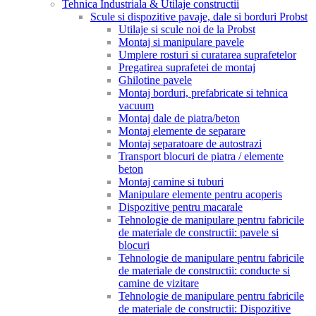
Tehnica Industriala & Utilaje constructii
Scule si dispozitive pavaje, dale si borduri Probst
Utilaje si scule noi de la Probst
Montaj si manipulare pavele
Umplere rosturi si curatarea suprafetelor
Pregatirea suprafetei de montaj
Ghilotine pavele
Montaj borduri, prefabricate si tehnica
vacuum
Montaj dale de piatra/beton
Montaj elemente de separare
Montaj separatoare de autostrazi
Transport blocuri de piatra / elemente
beton
Montaj camine si tuburi
Manipulare elemente pentru acoperis
Dispozitive pentru macarale
Tehnologie de manipulare pentru fabricile
de materiale de constructii: pavele si
blocuri
Tehnologie de manipulare pentru fabricile
de materiale de constructii: conducte si
camine de vizitare
Tehnologie de manipulare pentru fabricile
de materiale de constructii: Dispozitive