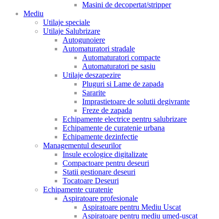
Masini de decopertat/stripper
Mediu
Utilaje speciale
Utilaje Salubrizare
Autogunoiere
Automaturatori stradale
Automaturatori compacte
Automaturatori pe sasiu
Utilaje deszapezire
Pluguri si Lame de zapada
Sararite
Imprastietoare de solutii degivrante
Freze de zapada
Echipamente electrice pentru salubrizare
Echipamente de curatenie urbana
Echipamente dezinfectie
Managementul deseurilor
Insule ecologice digitalizate
Compactoare pentru deseuri
Statii gestionare deseuri
Tocatoare Deseuri
Echipamente curatenie
Aspiratoare profesionale
Aspiratoare pentru Mediu Uscat
Aspiratoare pentru mediu umed-uscat