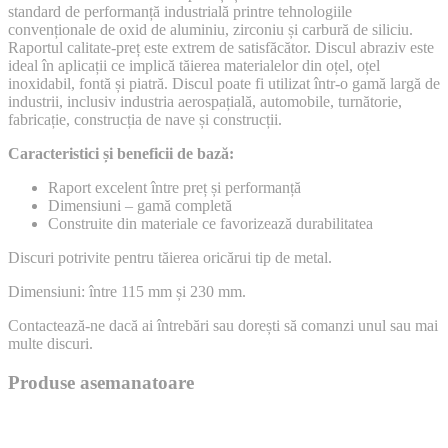
standard de performanță industrială printre tehnologiile
convenționale de oxid de aluminiu, zirconiu și carbură de siliciu.
Raportul calitate-preț este extrem de satisfăcător. Discul abraziv este
ideal în aplicații ce implică tăierea materialelor din oțel, oțel
inoxidabil, fontă și piatră. Discul poate fi utilizat într-o gamă largă de
industrii, inclusiv industria aerospațială, automobile, turnătorie,
fabricație, construcția de nave și construcții.
Caracteristici și beneficii de bază:
Raport excelent între preț și performanță
Dimensiuni – gamă completă
Construite din materiale ce favorizează durabilitatea
Discuri potrivite pentru tăierea oricărui tip de metal.
Dimensiuni: între 115 mm și 230 mm.
Contactează-ne dacă ai întrebări sau dorești să comanzi unul sau mai
multe discuri.
Produse asemanatoare