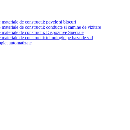
materiale de constructii: pavele si blocuri
materiale de constructii: conducte si camine de vizitare
 materiale de constructii: Dispozitive Speciale
 materiale de constructii: tehnologie pe baza de vid
plet automatizate