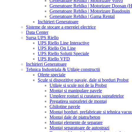
Generatoare Rehlko | Motorizare Volvo
Generatoare Rehlko | Motorizare Doosan (
Generatoare Rehlko | Motorizare Baudouin
Generatoare Rehlko | Gama Rental
Inchirieri Generatoare
Sisteme de stocare a energiei electrice
Data Center
Sursa UPS Riello
UPS Riello Line Interactive
UPS Riello On Line
UPS Riello Solutii Speciale
UPS Riello VFD
Inchirieri Generatoare
Tehnica Industriala & Utilaje constructii
Oferte speciale
Scule si dispozitive pavaje, dale si borduri Probst
Utilaje si scule noi de la Probst
Montaj si manipulare pavele
Umplere rosturi si curatarea suprafetelor
Pregatirea suprafetei de montaj
Ghilotine pavele
Montaj borduri, prefabricate si tehnica vac
Montaj dale de piatra/beton
Montaj elemente de separare
Montaj separatoare de autostrazi