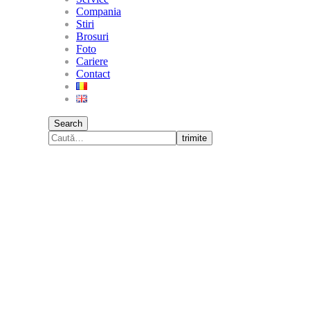
Compania
Stiri
Brosuri
Foto
Cariere
Contact
Search
trimite