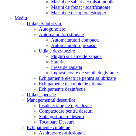
Masini de sablat / ecruisat mobile
Masini de frezat / scarificatoare
Masini de decopertat/stripper
Mediu
Utilaje Salubrizare
Autogunoiere
Automaturatori stradale
Automaturatori compacte
Automaturatori pe sasiu
Utilaje deszapezire
Pluguri si Lame de zapada
Sararite
Freze de zapada
Imprastietoare de solutii degivrante
Echipamente electrice pentru salubrizare
Echipamente de curatenie urbana
Echipamente dezinfectie
Utilaje speciale
Managementul deseurilor
Insule ecologice digitalizate
Compactoare pentru deseuri
Statii gestionare deseuri
Tocatoare Deseuri
Echipamente curatenie
Aspiratoare profesionale