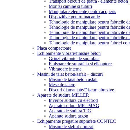
Transport blocuri de piatra / elemente beton
Montaj camine si tuburi
Manipulare elemente pentru acoperis
Dispozitive pentru macarale
Tehnologie de manipulare pentru fabricile de 
Tehnologie de manipulare pentru fabricile de 
Tehnologie de manipulare pentru fabricile de
Tehnologie de manipulare pentru fabricile de
Tehnologie de manipulare pentru fabrici com
Placa compactoare
Echipamente vibrare/finisare beton
Grinzi vibrante de suprafata
Finisoare de suprafata si elicoptere
Vibratoare interne
Masini de taiat beton/asfalt – discuri
Masini de taiat beton asfalt
Mese de taiere
Discuri diamantate/Discuri abrazive
Aparate de sudura MILLER
Invertor sudura cu electrod
Aparate sudura MIG-MAG
Aparate de sudura TIG
Aparate sudura argon
Echipamente pregatire suprafete CONTEC
Masini de slefuit / finisat