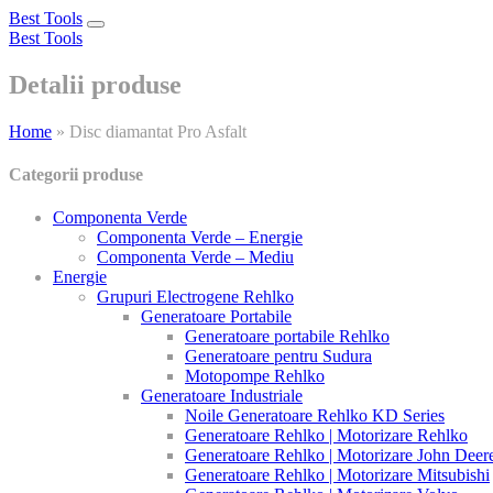
Best Tools
Toggle
Best Tools
navigation
Detalii produse
Home
»
Disc diamantat Pro Asfalt
Categorii produse
Componenta Verde
Componenta Verde – Energie
Componenta Verde – Mediu
Energie
Grupuri Electrogene Rehlko
Generatoare Portabile
Generatoare portabile Rehlko
Generatoare pentru Sudura
Motopompe Rehlko
Generatoare Industriale
Noile Generatoare Rehlko KD Series
Generatoare Rehlko | Motorizare Rehlko
Generatoare Rehlko | Motorizare John Deer
Generatoare Rehlko | Motorizare Mitsubishi