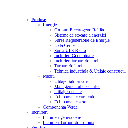
Produse
Energie
Grupuri Electrogene Rehlko
Sisteme de stocare a energiei
Surse Regenerabile de Energie
Data Center
Sursa UPS Riello
Inchirieri Generatoare
Inchirieri turnuri de lumina
Turnuri de lumina
Tehnica industriala & Utilaje constructii
Mediu
Utilaje Salubrizare
Managementul deseurilor
Utilaje speciale
Echipamente curatenie
Echipamente stoc
Componenta Verde
Inchirieri
Inchirieri generatoare
Inchirieri Turnuri de Lumina
Service