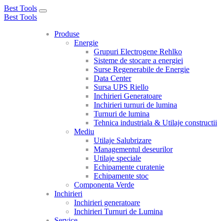
Best Tools
Toggle
Best Tools
navigation
Produse
Energie
Grupuri Electrogene Rehlko
Sisteme de stocare a energiei
Surse Regenerabile de Energie
Data Center
Sursa UPS Riello
Inchirieri Generatoare
Inchirieri turnuri de lumina
Turnuri de lumina
Tehnica industriala & Utilaje constructii
Mediu
Utilaje Salubrizare
Managementul deseurilor
Utilaje speciale
Echipamente curatenie
Echipamente stoc
Componenta Verde
Inchirieri
Inchirieri generatoare
Inchirieri Turnuri de Lumina
Service