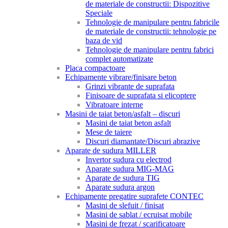
de materiale de constructii: Dispozitive
Speciale
Tehnologie de manipulare pentru fabricile
de materiale de constructii: tehnologie pe
baza de vid
Tehnologie de manipulare pentru fabrici
complet automatizate
Placa compactoare
Echipamente vibrare/finisare beton
Grinzi vibrante de suprafata
Finisoare de suprafata si elicoptere
Vibratoare interne
Masini de taiat beton/asfalt – discuri
Masini de taiat beton asfalt
Mese de taiere
Discuri diamantate/Discuri abrazive
Aparate de sudura MILLER
Invertor sudura cu electrod
Aparate sudura MIG-MAG
Aparate de sudura TIG
Aparate sudura argon
Echipamente pregatire suprafete CONTEC
Masini de slefuit / finisat
Masini de sablat / ecruisat mobile
Masini de frezat / scarificatoare