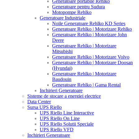
Generatoare portabile Rehlko
Generatoare pentru Sudura
Motopompe Rehlko
Generatoare Industriale
Noile Generatoare Rehlko KD Series
Generatoare Rehlko | Motorizare Rehlko
Generatoare Rehlko | Motorizare John
Deere
Generatoare Rehlko | Motorizare
Mitsubishi
Generatoare Rehlko | Motorizare Volvo
Generatoare Rehlko | Motorizare Doosan
(Hyundai)
Generatoare Rehlko | Motorizare
Baudouin
Generatoare Rehlko | Gama Rental
Inchirieri Generatoare
Sisteme de stocare a energiei electrice
Data Center
Sursa UPS Riello
UPS Riello Line Interactive
UPS Riello On Line
UPS Riello Solutii Speciale
UPS Riello VFD
Inchirieri Generatoare