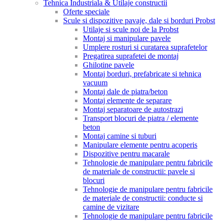
Tehnica Industriala & Utilaje constructii
Oferte speciale
Scule si dispozitive pavaje, dale si borduri Probst
Utilaje si scule noi de la Probst
Montaj si manipulare pavele
Umplere rosturi si curatarea suprafetelor
Pregatirea suprafetei de montaj
Ghilotine pavele
Montaj borduri, prefabricate si tehnica
vacuum
Montaj dale de piatra/beton
Montaj elemente de separare
Montaj separatoare de autostrazi
Transport blocuri de piatra / elemente
beton
Montaj camine si tuburi
Manipulare elemente pentru acoperis
Dispozitive pentru macarale
Tehnologie de manipulare pentru fabricile
de materiale de constructii: pavele si
blocuri
Tehnologie de manipulare pentru fabricile
de materiale de constructii: conducte si
camine de vizitare
Tehnologie de manipulare pentru fabricile