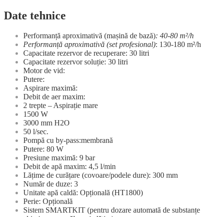
Date tehnice
Performanță aproximativă (mașină de bază)
: 40-80 m²/h
Performanță aproximativă (set profesional)
: 130-180 m²/h
Capacitate rezervor de recuperare: 30 litri
Capacitate rezervor soluție: 30 litri
Motor de vid:
Putere:
Aspirare maximă:
Debit de aer maxim:
2 trepte – Aspirație mare
1500 W
3000 mm H2O
50 l/sec.
Pompă cu by-pass:membrană
Putere: 80 W
Presiune maximă: 9 bar
Debit de apă maxim: 4,5 l/min
Lățime de curățare (covoare/podele dure): 300 mm
Număr de duze: 3
Unitate apă caldă: Opțională (HT1800)
Perie: Opțională
Sistem SMARTKIT (pentru dozare automată de substanțe