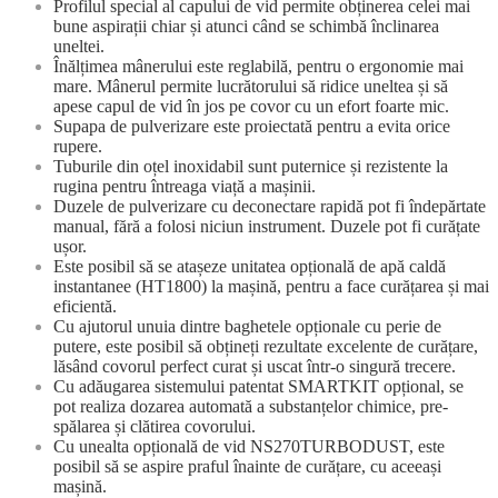
Profilul special al capului de vid permite obținerea celei mai
bune aspirații chiar și atunci când se schimbă înclinarea
uneltei.
Înălțimea mânerului este reglabilă, pentru o ergonomie mai
mare. Mânerul permite lucrătorului să ridice uneltea și să
apese capul de vid în jos pe covor cu un efort foarte mic.
Supapa de pulverizare este proiectată pentru a evita orice
rupere.
Tuburile din oțel inoxidabil sunt puternice și rezistente la
rugina pentru întreaga viață a mașinii.
Duzele de pulverizare cu deconectare rapidă pot fi îndepărtate
manual, fără a folosi niciun instrument. Duzele pot fi curățate
ușor.
Este posibil să se atașeze unitatea opțională de apă caldă
instantanee (HT1800) la mașină, pentru a face curățarea și mai
eficientă.
Cu ajutorul unuia dintre baghetele opționale cu perie de
putere, este posibil să obțineți rezultate excelente de curățare,
lăsând covorul perfect curat și uscat într-o singură trecere.
Cu adăugarea sistemului patentat SMARTKIT opțional, se
pot realiza dozarea automată a substanțelor chimice, pre-
spălarea și clătirea covorului.
Cu unealta opțională de vid NS270TURBODUST, este
posibil să se aspire praful înainte de curățare, cu aceeași
mașină.