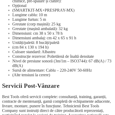
chimice, pre-spălare și clătire):
Opțional
(SMARTKIT-MX+PRESPRAY-MX)
Lungime cablu: 10 m
Lungime furtun: 5 m
Greutate (corp mașină): 25 kg
Greutate (mașină ambalată): 32 kg
Dimensiuni: cm 38 x 50 x 78 h
Dimensiuni ambalaj: cm 42 x 65 x 91 h
Unități/paletă: 8 bucăți/paletă
(cm 84 x 130 x 194 h)
Culoare standard: Albastru
Construcție rezervor: Polietilenă de înaltă densitate
Nivel de presiune sonoră (3m/1m – ISO3744): 67 dB(A) / 73
dB(A)
Sursă de alimentare: Cablu – 220-240V 50-60Hz
(Alte tensiuni la cerere)
Servicii Post-Vânzare
Best Tools oferă servicii complete: consultanță, training, garanții,
contracte de mentenanță, gamă completă de echipamente adiacente,
livrare, montare, punere în funcțiune. Tehnicienii Best Tools
Company sunt instruiți direct de către producătorii reprezentați,