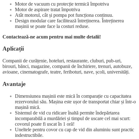
Motor de vacuum cu protecție termică împotriva
Motor de aspirare tratat împotriva
Atât motorul, cât și pompa pot funcționa continuu.
Design modular care facilitează întreținerea. Întreținerea
mașinii se poate face la costuri reduse.
Contactează-ne acum pentru mai multe detalii!
Aplicații
Companii de curățenie, hoteluri, restaurante, cluburi, pub-uri,
birouri, bănci, magazine, companii de închiriere, trenuri, autobuze,
avioane, cinematografe, teatre, feriboturi, nave, școli, universități.
Avantaje
Dimensiunea mașinii este mică în comparație cu capacitatea
rezervorului său. Mașina este ușor de transportat chiar și într-o
mașină mică.
Sistemul de vid cu ridicare înaltă permite îndepărtarea
incomparabilă a murdăriei și timpul de uscare cel mai scurt:
covorul poate fi uscat în 1 oră!
Uneltele pentru covor cu cap de vid din aluminiu sunt practic
indestructibile.