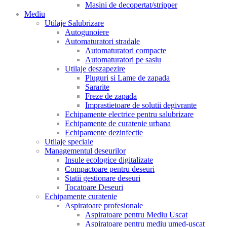
Masini de decopertat/stripper
Mediu
Utilaje Salubrizare
Autogunoiere
Automaturatori stradale
Automaturatori compacte
Automaturatori pe sasiu
Utilaje deszapezire
Pluguri si Lame de zapada
Sararite
Freze de zapada
Imprastietoare de solutii degivrante
Echipamente electrice pentru salubrizare
Echipamente de curatenie urbana
Echipamente dezinfectie
Utilaje speciale
Managementul deseurilor
Insule ecologice digitalizate
Compactoare pentru deseuri
Statii gestionare deseuri
Tocatoare Deseuri
Echipamente curatenie
Aspiratoare profesionale
Aspiratoare pentru Mediu Uscat
Aspiratoare pentru mediu umed-uscat