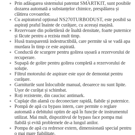
Prin adăugarea sistemului patentat SMARTKIT, sunt posibile
dozarea automată a substanțelor chimice, prespălarea și
clătirea covoarelor.
Cu aspiratorul opțional NS270TURBODUST, este posibil sa
aspirați praful înainte de curățare, cu aceeași mașină.
Rezervoare din polietilenă de înaltă densitate, foarte puternice
și făcute pentru a rezista mult timp.
Husă transparentă indestructibilă, care permite să se vadă apa
murdara în timp ce este aspirată.
Conductă de scurgere pentru golirea ușoară a rezervorului de
recuperare.
Supapă de golire pentru golirea completă a rezervorului de
soluție.
Filtrul motorului de aspirare este ușor de demontat pentru
curățare.
Garniturile sunt înlocuibile manual, deoarece nu sunt lipite.
Ușor de curățat și schimbat.
Roți rezistente, din cauciuc antimark.
Cuplaje din alamă cu deconectare rapidă, fiabile și puternice.
Pompă de apă cu bypass intern, care permite o reglare
automată a debitului optim de apă în funcție de instrumentul
utilizat. Mai mult, dispozitivul de bypass face pompa mai
fiabilă și evită problemele de-a lungul anilor.
Pompa de apă cu redresor extern, dimensionată special pentru
o mai mare fiabilitate.