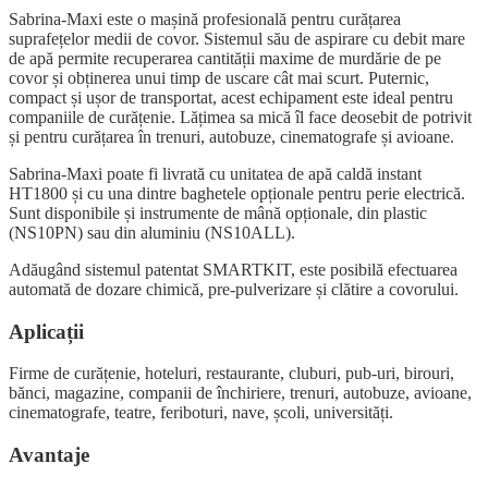
Sabrina-Maxi este o mașină profesională pentru curățarea
suprafețelor medii de covor. Sistemul său de aspirare cu debit mare
de apă permite recuperarea cantității maxime de murdărie de pe
covor și obținerea unui timp de uscare cât mai scurt. Puternic,
compact și ușor de transportat, acest echipament este ideal pentru
companiile de curățenie. Lățimea sa mică îl face deosebit de potrivit
și pentru curățarea în trenuri, autobuze, cinematografe și avioane.
Sabrina-Maxi poate fi livrată cu unitatea de apă caldă instant
HT1800 și cu una dintre baghetele opționale pentru perie electrică.
Sunt disponibile și instrumente de mână opționale, din plastic
(NS10PN) sau din aluminiu (NS10ALL).
Adăugând sistemul patentat SMARTKIT, este posibilă efectuarea
automată de dozare chimică, pre-pulverizare și clătire a covorului.
Aplicații
Firme de curățenie, hoteluri, restaurante, cluburi, pub-uri, birouri,
bănci, magazine, companii de închiriere, trenuri, autobuze, avioane,
cinematografe, teatre, feriboturi, nave, școli, universități.
Avantaje