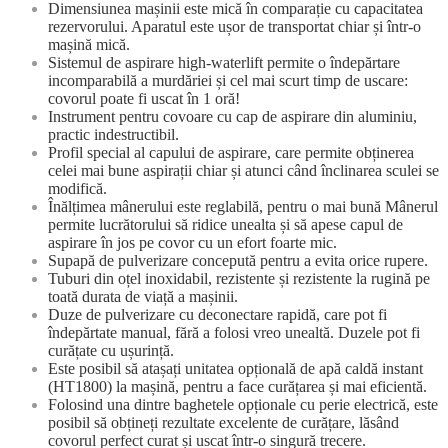
Dimensiunea mașinii este mică în comparație cu capacitatea
rezervorului. Aparatul este ușor de transportat chiar și într-o
mașină mică.
Sistemul de aspirare high-waterlift permite o îndepărtare
incomparabilă a murdăriei și cel mai scurt timp de uscare:
covorul poate fi uscat în 1 oră!
Instrument pentru covoare cu cap de aspirare din aluminiu,
practic indestructibil.
Profil special al capului de aspirare, care permite obținerea
celei mai bune aspirații chiar și atunci când înclinarea sculei se
modifică.
Înălțimea mânerului este reglabilă, pentru o mai bună Mânerul
permite lucrătorului să ridice unealta și să apese capul de
aspirare în jos pe covor cu un efort foarte mic.
Supapă de pulverizare concepută pentru a evita orice rupere.
Tuburi din oțel inoxidabil, rezistente și rezistente la rugină pe
toată durata de viață a mașinii.
Duze de pulverizare cu deconectare rapidă, care pot fi
îndepărtate manual, fără a folosi vreo unealtă. Duzele pot fi
curățate cu ușurință.
Este posibil să atașați unitatea opțională de apă caldă instant
(HT1800) la mașină, pentru a face curățarea și mai eficientă.
Folosind una dintre baghetele opționale cu perie electrică, este
posibil să obțineți rezultate excelente de curățare, lăsând
covorul perfect curat și uscat într-o singură trecere.