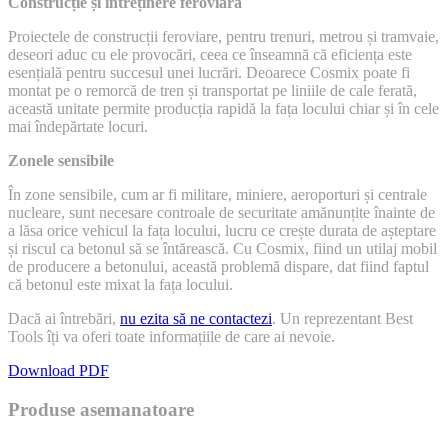
Construcție și întreținere feroviară
Proiectele de construcții feroviare, pentru trenuri, metrou și tramvaie,
deseori aduc cu ele provocări, ceea ce înseamnă că eficiența este
esențială pentru succesul unei lucrări. Deoarece Cosmix poate fi
montat pe o remorcă de tren și transportat pe liniile de cale ferată,
această unitate permite producția rapidă la fața locului chiar și în cele
mai îndepărtate locuri.
Zonele sensibile
În zone sensibile, cum ar fi militare, miniere, aeroporturi și centrale
nucleare, sunt necesare controale de securitate amănunțite înainte de
a lăsa orice vehicul la fața locului, lucru ce crește durata de așteptare
și riscul ca betonul să se întărească. Cu Cosmix, fiind un utilaj mobil
de producere a betonului, această problemă dispare, dat fiind faptul
că betonul este mixat la fața locului.
Dacă ai întrebări,
nu ezita să ne contactezi
. Un reprezentant Best
Tools îți va oferi toate informațiile de care ai nevoie.
Download PDF
Produse asemanatoare