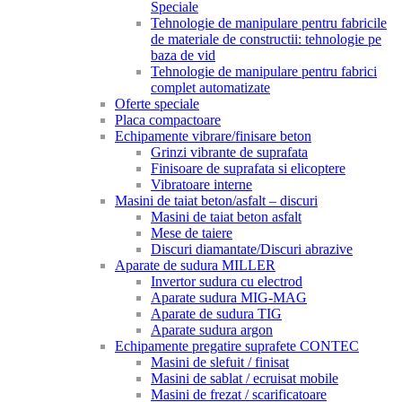
Speciale
Tehnologie de manipulare pentru fabricile
de materiale de constructii: tehnologie pe
baza de vid
Tehnologie de manipulare pentru fabrici
complet automatizate
Oferte speciale
Placa compactoare
Echipamente vibrare/finisare beton
Grinzi vibrante de suprafata
Finisoare de suprafata si elicoptere
Vibratoare interne
Masini de taiat beton/asfalt – discuri
Masini de taiat beton asfalt
Mese de taiere
Discuri diamantate/Discuri abrazive
Aparate de sudura MILLER
Invertor sudura cu electrod
Aparate sudura MIG-MAG
Aparate de sudura TIG
Aparate sudura argon
Echipamente pregatire suprafete CONTEC
Masini de slefuit / finisat
Masini de sablat / ecruisat mobile
Masini de frezat / scarificatoare