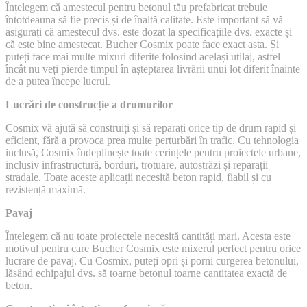
Înțelegem că amestecul pentru betonul tău prefabricat trebuie
întotdeauna să fie precis și de înaltă calitate. Este important să vă
asigurați că amestecul dvs. este dozat la specificațiile dvs. exacte și
că este bine amestecat. Bucher Cosmix poate face exact asta. Și
puteți face mai multe mixuri diferite folosind același utilaj, astfel
încât nu veți pierde timpul în așteptarea livrării unui lot diferit înainte
de a putea începe lucrul.
Lucrări de construcție a drumurilor
Cosmix vă ajută să construiți și să reparați orice tip de drum rapid și
eficient, fără a provoca prea multe perturbări în trafic. Cu tehnologia
inclusă, Cosmix îndeplinește toate cerințele pentru proiectele urbane,
inclusiv infrastructură, borduri, trotuare, autostrăzi și reparații
stradale. Toate aceste aplicații necesită beton rapid, fiabil și cu
rezistență maximă.
Pavaj
Înțelegem că nu toate proiectele necesită cantități mari. Acesta este
motivul pentru care Bucher Cosmix este mixerul perfect pentru orice
lucrare de pavaj. Cu Cosmix, puteți opri și porni curgerea betonului,
lăsând echipajul dvs. să toarne betonul toarne cantitatea exactă de
beton.