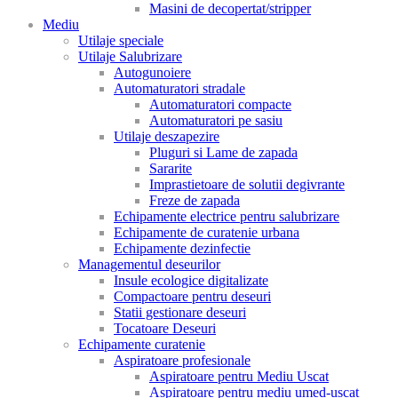
Masini de decopertat/stripper
Mediu
Utilaje speciale
Utilaje Salubrizare
Autogunoiere
Automaturatori stradale
Automaturatori compacte
Automaturatori pe sasiu
Utilaje deszapezire
Pluguri si Lame de zapada
Sararite
Imprastietoare de solutii degivrante
Freze de zapada
Echipamente electrice pentru salubrizare
Echipamente de curatenie urbana
Echipamente dezinfectie
Managementul deseurilor
Insule ecologice digitalizate
Compactoare pentru deseuri
Statii gestionare deseuri
Tocatoare Deseuri
Echipamente curatenie
Aspiratoare profesionale
Aspiratoare pentru Mediu Uscat
Aspiratoare pentru mediu umed-uscat