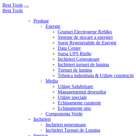
Best Tools
Toggle
Best Tools
navigation
Produse
Energie
Grupuri Electrogene Rehlko
Sisteme de stocare a energiei
Surse Regenerabile de Energie
Data Center
Sursa UPS Riello
Inchirieri Generatoare
Inchirieri turnuri de lumina
Turnuri de lumina
Tehnica industriala & Utilaje constructii
Mediu
Utilaje Salubrizare
Managementul deseurilor
Utilaje speciale
Echipamente curatenie
Echipamente stoc
Componenta Verde
Inchirieri
Inchirieri generatoare
Inchirieri Turnuri de Lumina
Service