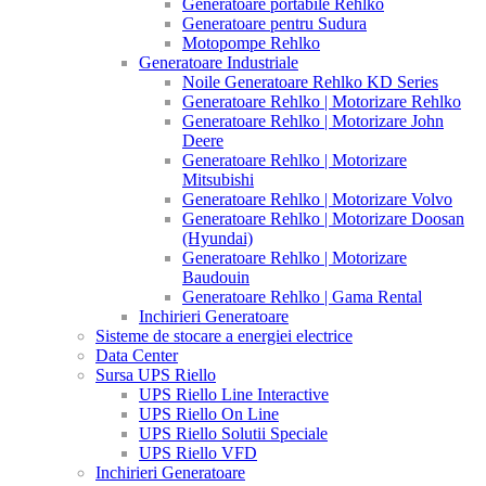
Generatoare portabile Rehlko
Generatoare pentru Sudura
Motopompe Rehlko
Generatoare Industriale
Noile Generatoare Rehlko KD Series
Generatoare Rehlko | Motorizare Rehlko
Generatoare Rehlko | Motorizare John
Deere
Generatoare Rehlko | Motorizare
Mitsubishi
Generatoare Rehlko | Motorizare Volvo
Generatoare Rehlko | Motorizare Doosan
(Hyundai)
Generatoare Rehlko | Motorizare
Baudouin
Generatoare Rehlko | Gama Rental
Inchirieri Generatoare
Sisteme de stocare a energiei electrice
Data Center
Sursa UPS Riello
UPS Riello Line Interactive
UPS Riello On Line
UPS Riello Solutii Speciale
UPS Riello VFD
Inchirieri Generatoare