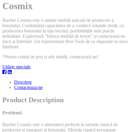
Cosmix
Bucher Cosmix este o unitate mobilă unicată de producere a
betonului. Combinând capacitatea de a conduce oriunde doriți, cu
producerea betonului la fața locului, posibilitățile sunt practic
nelimitate. Explorează ”fabrica mobilă de beton” și contactează-ne
dacă ai întrebări. Un reprezentant Best Tools îți va răspunde la orice
întrebare.
*Pentru cotații de preț și alte detalii, contactează-ne!
Utilaje speciale
Descriere
Contacteaza-ne
Product Description
Problemă
Bucher Cosmix este o alternativă perfectă la metoda clasică de
producere și transport al betonului. Metoda clasică presupune