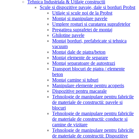
Tehnica Industriala & Utilaje constructii
Scule si dispozitive pavaje, dale si borduri Probst
Utilaje si scule noi de la Probst
Montaj si manipulare pavele
Umplere rosturi si curatarea suprafetelor
Pregatirea suprafetei de montaj
Ghilotine pavele
Montaj borduri, prefabricate si tehnica
vacuum
Montaj dale de piatra/beton
Montaj elemente de separare
Montaj separatoare de autostrazi
Transport blocuri de piatra / elemente
beton
Montaj camine si tuburi
Manipulare elemente pentru acoperis
Dispozitive pentru macarale
Tehnologie de manipulare pentru fabricile
de materiale de constructii: pavele si
blocuri
Tehnologie de manipulare pentru fabricile
de materiale de constructii: conducte si
camine de vizitare
Tehnologie de manipulare pentru fabricile
de materiale de constructii: Dispozitive