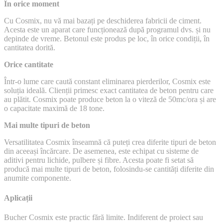
În orice moment
Cu Cosmix, nu vă mai bazați pe deschiderea fabricii de ciment.
Acesta este un aparat care funcționează după programul dvs. și nu
depinde de vreme. Betonul este produs pe loc, în orice condiții, în
cantitatea dorită.
Orice cantitate
Într-o lume care caută constant eliminarea pierderilor, Cosmix este
soluția ideală. Clienții primesc exact cantitatea de beton pentru care
au plătit. Cosmix poate produce beton la o viteză de 50mc/ora și are
o capacitate maximă de 18 tone.
Mai multe tipuri de beton
Versatilitatea Cosmix înseamnă că puteți crea diferite tipuri de beton
din aceeași încărcare. De asemenea, este echipat cu sisteme de
aditivi pentru lichide, pulbere și fibre. Acesta poate fi setat să
producă mai multe tipuri de beton, folosindu-se cantități diferite din
anumite componente.
Aplicații
Bucher Cosmix este practic fără limite. Indiferent de proiect sau