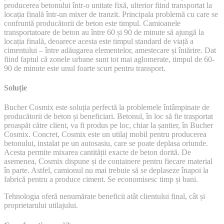
producerea betonului într-o unitate fixă, ulterior fiind transportat la
locația finală într-un mixer de tranzit. Principala problemă cu care se
confruntă producătorii de beton este timpul. Camioanele
transportatoare de beton au între 60 și 90 de minute să ajungă la
locația finală, deoarece acesta este timpul standard de viață a
cimentului – între adăugarea elementelor, amestecare și întărire. Dat
fiind faptul că zonele urbane sunt tot mai aglomerate, timpul de 60-
90 de minute este unul foarte scurt pentru transport.
Soluție
Bucher Cosmix este soluția perfectă la problemele întâmpinate de
producătorii de beton și beneficiari. Betonul, în loc să fie trasportat
proaspăt către client, va fi produs pe loc, chiar la șantier, în Bucher
Cosmix. Concret, Cosmix este un utilaj mobil pentru producerea
betonului, instalat pe un autosasiu, care se poate deplasa oriunde.
Acesta permite mixarea cantității exacte de beton dorită. De
asemenea, Cosmix dispune și de containere pentru fiecare material
în parte. Astfel, camionul nu mai trebuie să se deplaseze înapoi la
fabrică pentru a produce ciment. Se economisesc timp și bani.
Tehnologia oferă nenumărate beneficii atât clientului final, cât și
proprietarului utilajului.