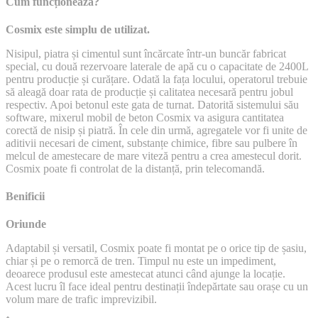
Cum funcționeazã?
Cosmix este simplu de utilizat.
Nisipul, piatra și cimentul sunt încărcate într-un buncăr fabricat
special, cu două rezervoare laterale de apă cu o capacitate de 2400L
pentru producție și curățare. Odată la fața locului, operatorul trebuie
să aleagă doar rata de producție și calitatea necesară pentru jobul
respectiv. Apoi betonul este gata de turnat. Datorită sistemului său
software, mixerul mobil de beton Cosmix va asigura cantitatea
corectă de nisip și piatră. În cele din urmă, agregatele vor fi unite de
aditivii necesari de ciment, substanțe chimice, fibre sau pulbere în
melcul de amestecare de mare viteză pentru a crea amestecul dorit.
Cosmix poate fi controlat de la distanță, prin telecomandă.
Benificii
Oriunde
Adaptabil și versatil, Cosmix poate fi montat pe o orice tip de șasiu,
chiar și pe o remorcă de tren. Timpul nu este un impediment,
deoarece produsul este amestecat atunci când ajunge la locație.
Acest lucru îl face ideal pentru destinații îndepărtate sau orașe cu un
volum mare de trafic imprevizibil.