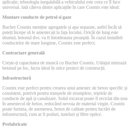
aplicație, tehnologia inegalabilă a vehiculului este ceea ce îl face
universal. Iată câteva dintre aplicațiile în care Cosmix este ideal:
Montare conducte de petrol si gaze
Bucher Cosmix menține agregatele și apa separate, astfel încât să
puteți începe să le amestecați la fața locului. Oricât de lung este
drumul, betonul dvs. va fi întotdeauna proaspăt. În cazul instalării
conductelor de mare lungime, Cosmix este perfect.
Contractare generală
Crește-ți capacitatea de muncă cu Bucher Cosmix. Utilajul mixează
betonul pe loc, lucru ideal în orice proiect de construcții.
Infrastructură
Cosmix este perfect pentru crearea unui amestec de beton specific și
consistent, potrivit pentru tranșeele de reumplere, rețelele de
conducte de apă și canalizare. Solul excavat poate fi reciclat din nou
în amestecul de beton, reducând nevoia de material virgin. Cosmix
poate furniza, de asemenea, beton de calitate pentru lucrări de
infrastructură, cum ar fi poduri, tuneluri și fibre optice.
Prefabricate