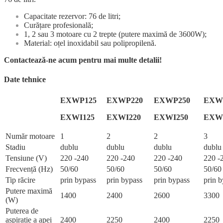
Capacitate rezervor: 76 de litri;
Curățare profesională;
1, 2 sau 3 motoare cu 2 trepte (putere maximă de 3600W);
Material: oțel inoxidabil sau polipropilenă.
Contactează-ne acum pentru mai multe detalii!
Date tehnice
EXWP125
EXWP220
EXWP250
EXW
EXWI125
EXWI220
EXWI250
EXW
Număr motoare
1
2
2
3
Stadiu
dublu
dublu
dublu
dublu
Tensiune (V)
220 -240
220 -240
220 -240
220 -
Frecvență (Hz)
50/60
50/60
50/60
50/60
Tip răcire
prin bypass
prin bypass
prin bypass
prin 
Putere maximă
1400
2400
2600
3300
(W)
Puterea de
aspirație a apei
2400
2250
2400
2250