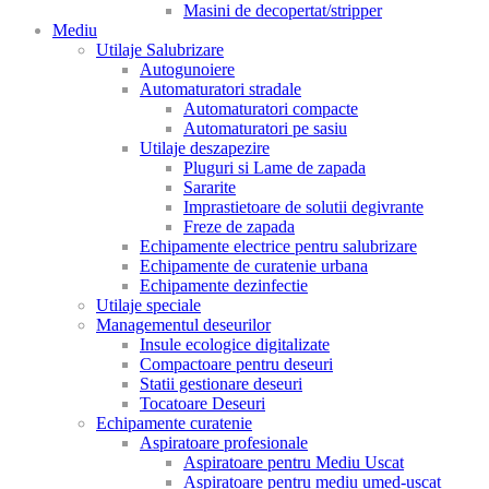
Masini de decopertat/stripper
Mediu
Utilaje Salubrizare
Autogunoiere
Automaturatori stradale
Automaturatori compacte
Automaturatori pe sasiu
Utilaje deszapezire
Pluguri si Lame de zapada
Sararite
Imprastietoare de solutii degivrante
Freze de zapada
Echipamente electrice pentru salubrizare
Echipamente de curatenie urbana
Echipamente dezinfectie
Utilaje speciale
Managementul deseurilor
Insule ecologice digitalizate
Compactoare pentru deseuri
Statii gestionare deseuri
Tocatoare Deseuri
Echipamente curatenie
Aspiratoare profesionale
Aspiratoare pentru Mediu Uscat
Aspiratoare pentru mediu umed-uscat