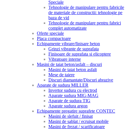
Speciale
Tehnologie de manipulare pentru fabricile
de materiale de constructii: tehnologie pe
baza de vid
Tehnologie de manipulare pentru fabrici
complet automatizate
Oferte speciale
Placa compactoare
Echipamente vibrare/finisare beton
Grinzi vibrante de suprafata
Finisoare de suprafata si elicoptere
Vibratoare interne
Masini de taiat beton/asfalt – discuri
Masini de taiat beton asfalt
Mese de taiere
Discuri diamantate/Discuri abrazive
Aparate de sudura MILLER
Invertor sudura cu electrod
Aparate sudura MIG-MAG
Aparate de sudura TIG
Aparate sudura argon
Echipamente pregatire suprafete CONTEC
Masini de slefuit / finisat
Masini de sablat / ecruisat mobile
Masini de frezat / scarificatoare