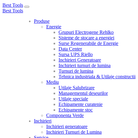
Best Tools
Toggle
Best Tools
navigation
Produse
Energie
Grupuri Electrogene Rehlko
Sisteme de stocare a energiei
Surse Regenerabile de Energie
Data Center
Sursa UPS Riello
Inchirieri Generatoare
Inchirieri turnuri de lumina
Turnuri de lumina
Tehnica industriala & Utilaje constructii
Mediu
Utilaje Salubrizare
Managementul deseurilor
Utilaje speciale
Echipamente curatenie
Echipamente stoc
Componenta Verde
Inchirieri
Inchirieri generatoare
Inchirieri Turnuri de Lumina
Service