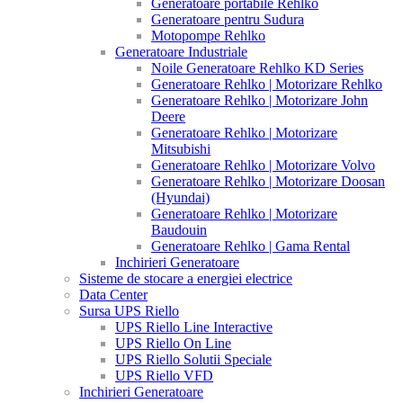
Generatoare portabile Rehlko
Generatoare pentru Sudura
Motopompe Rehlko
Generatoare Industriale
Noile Generatoare Rehlko KD Series
Generatoare Rehlko | Motorizare Rehlko
Generatoare Rehlko | Motorizare John
Deere
Generatoare Rehlko | Motorizare
Mitsubishi
Generatoare Rehlko | Motorizare Volvo
Generatoare Rehlko | Motorizare Doosan
(Hyundai)
Generatoare Rehlko | Motorizare
Baudouin
Generatoare Rehlko | Gama Rental
Inchirieri Generatoare
Sisteme de stocare a energiei electrice
Data Center
Sursa UPS Riello
UPS Riello Line Interactive
UPS Riello On Line
UPS Riello Solutii Speciale
UPS Riello VFD
Inchirieri Generatoare