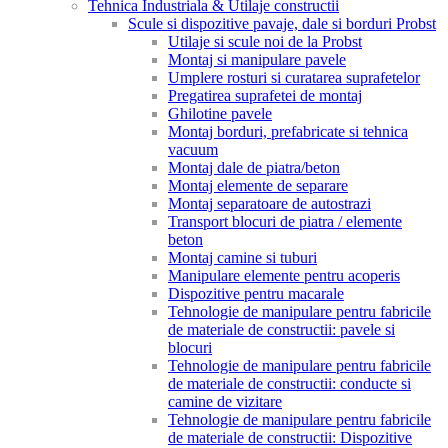
Tehnica Industriala & Utilaje constructii
Scule si dispozitive pavaje, dale si borduri Probst
Utilaje si scule noi de la Probst
Montaj si manipulare pavele
Umplere rosturi si curatarea suprafetelor
Pregatirea suprafetei de montaj
Ghilotine pavele
Montaj borduri, prefabricate si tehnica
vacuum
Montaj dale de piatra/beton
Montaj elemente de separare
Montaj separatoare de autostrazi
Transport blocuri de piatra / elemente
beton
Montaj camine si tuburi
Manipulare elemente pentru acoperis
Dispozitive pentru macarale
Tehnologie de manipulare pentru fabricile
de materiale de constructii: pavele si
blocuri
Tehnologie de manipulare pentru fabricile
de materiale de constructii: conducte si
camine de vizitare
Tehnologie de manipulare pentru fabricile
de materiale de constructii: Dispozitive