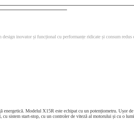
sign inovator și funcțional cu performanțe ridicate și consum redus de e
ță energetică. Modelul X15R este echipat cu un potențiometru. Ușor de m
cu sistem start-stop, cu un controler de viteză al motorului și cu o lumi