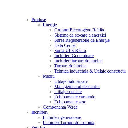
Produse
Energie
Grupuri Electrogene Rehlko
Sisteme de stocare a energiei
Surse Regenerabile de Energie
Data Center
Sursa UPS Riello
Inchirieri Generatoare
Inchirieri turnuri de lumina
Turnuri de lumina
Tehnica industriala & Utilaje constructii
Mediu
Utilaje Salubrizare
Managementul deseurilor
Utilaje speciale
Echipamente curatenie
Echipamente stoc
Componenta Verde
Inchirieri
Inchirieri generatoare
Inchirieri Turnuri de Lumina
Service