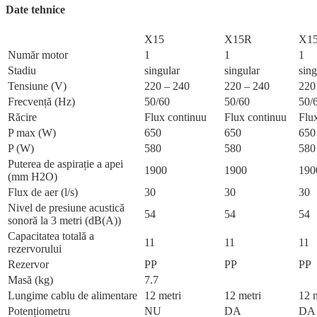
Date tehnice
X15
X15R
X1
Număr motor
1
1
1
Stadiu
singular
singular
sing
Tensiune (V)
220 – 240
220 – 240
220
Frecvență (Hz)
50/60
50/60
50/
Răcire
Flux continuu
Flux continuu
Flu
P max (W)
650
650
650
P (W)
580
580
580
Puterea de aspirație a apei
1900
1900
190
(mm H2O)
Flux de aer (l/s)
30
30
30
Nivel de presiune acustică
54
54
54
sonoră la 3 metri (dB(A))
Capacitatea totală a
11
11
11
rezervorului
Rezervor
PP
PP
PP
Masă (kg)
7.7
Lungime cablu de alimentare
12 metri
12 metri
12 m
Potențiometru
NU
DA
DA