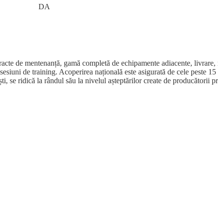
DA
contracte de mentenanță, gamă completă de echipamente adiacente, livrar
la sesiuni de training. Acoperirea națională este asigurată de cele peste 15
, se ridică la rândul său la nivelul așteptărilor create de producătorii 