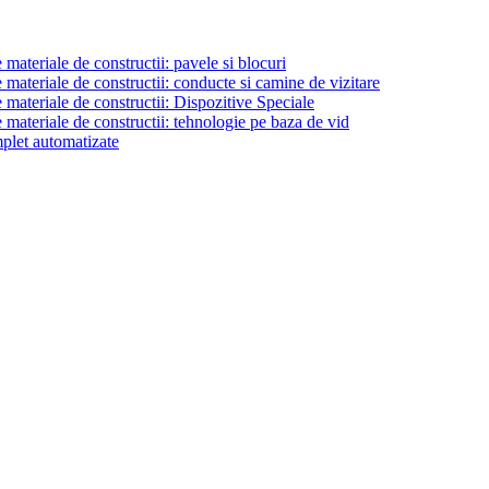
materiale de constructii: pavele si blocuri
materiale de constructii: conducte si camine de vizitare
 materiale de constructii: Dispozitive Speciale
 materiale de constructii: tehnologie pe baza de vid
plet automatizate