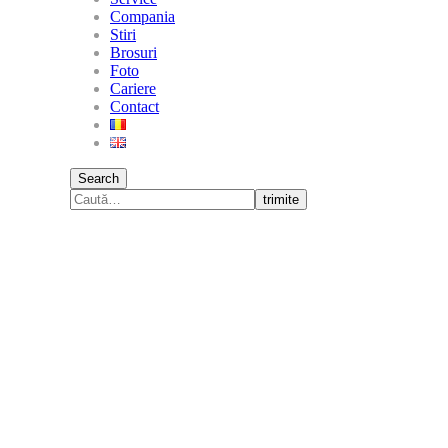
Compania
Stiri
Brosuri
Foto
Cariere
Contact
Search
trimite