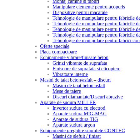
Montaj camine si tuburi
Manipulare elemente pentru acoperis
Dispozitive pentru macarale
Tehnologie de manipulare pentru fabricile de 
Tehnologie de manipulare pentru fabricile de 
Tehnologie de manipulare pentru fabricile de
Tehnologie de manipulare pentru fabricile de
Tehnologie de manipulare pentru fabrici com
Oferte speciale
Placa compactoare
Echipamente vibrare/finisare beton
Grinzi vibrante de suprafata
Finisoare de suprafata si elicoptere
Vibratoare interne
Masini de taiat beton/asfalt – discuri
Masini de taiat beton asfalt
Mese de taiere
Discuri diamantate/Discuri abrazive
Aparate de sudura MILLER
Invertor sudura cu electrod
Aparate sudura MIG-MAG
Aparate de sudura TIG
Aparate sudura argon
Echipamente pregatire suprafete CONTEC
Masini de slefuit / finisat