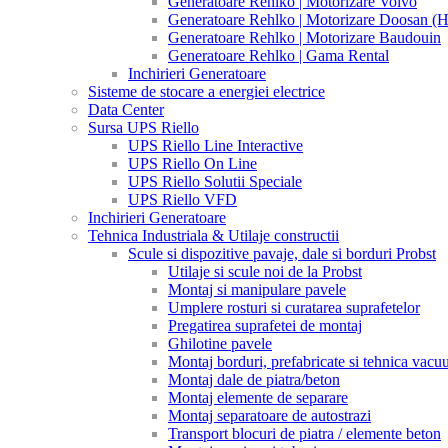
Generatoare Rehlko | Motorizare Volvo
Generatoare Rehlko | Motorizare Doosan (
Generatoare Rehlko | Motorizare Baudouin
Generatoare Rehlko | Gama Rental
Inchirieri Generatoare
Sisteme de stocare a energiei electrice
Data Center
Sursa UPS Riello
UPS Riello Line Interactive
UPS Riello On Line
UPS Riello Solutii Speciale
UPS Riello VFD
Inchirieri Generatoare
Tehnica Industriala & Utilaje constructii
Scule si dispozitive pavaje, dale si borduri Probst
Utilaje si scule noi de la Probst
Montaj si manipulare pavele
Umplere rosturi si curatarea suprafetelor
Pregatirea suprafetei de montaj
Ghilotine pavele
Montaj borduri, prefabricate si tehnica vac
Montaj dale de piatra/beton
Montaj elemente de separare
Montaj separatoare de autostrazi
Transport blocuri de piatra / elemente beton