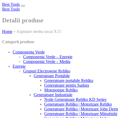
Best Tools
Toggle
Best Tools
navigation
Detalii produse
Home
»
Aspirator mediu uscat X15
Categorii produse
Componenta Verde
Componenta Verde – Energie
Componenta Verde – Mediu
Energie
Grupuri Electrogene Rehlko
Generatoare Portabile
Generatoare portabile Rehlko
Generatoare pentru Sudura
Motopompe Rehlko
Generatoare Industriale
Noile Generatoare Rehlko KD Series
Generatoare Rehlko | Motorizare Rehlko
Generatoare Rehlko | Motorizare John Deer
Generatoare Rehlko | Motorizare Mitsubishi