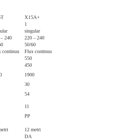
5T
X15A+
1
ular
singular
 – 240
220 – 240
60
50/60
x continuu
Flux continuu
550
450
0
1900
30
54
11
PP
etri
12 metri
DA