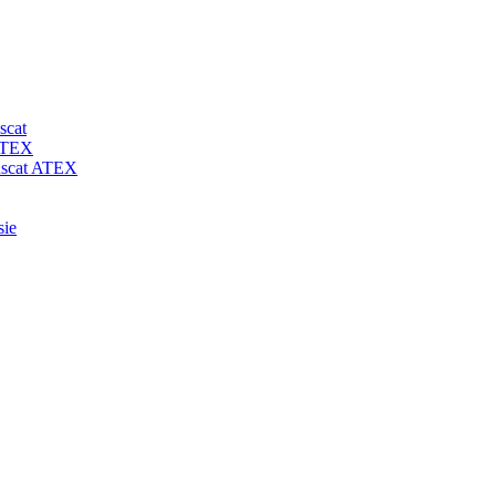
scat
 ATEX
-uscat ATEX
sie