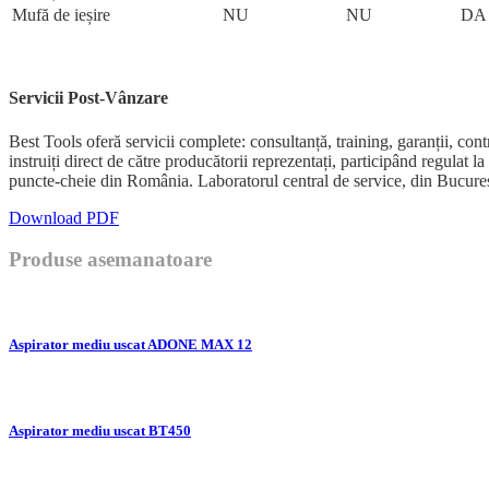
Mufă de ieșire
NU
NU
DA
Servicii Post-Vânzare
Best Tools oferă servicii complete: consultanță, training, garanții, 
instruiți direct de către producătorii reprezentați, participând regulat 
puncte-cheie din România. Laboratorul central de service, din București
Download PDF
Produse asemanatoare
Aspirator mediu uscat ADONE MAX 12
Aspirator mediu uscat BT450