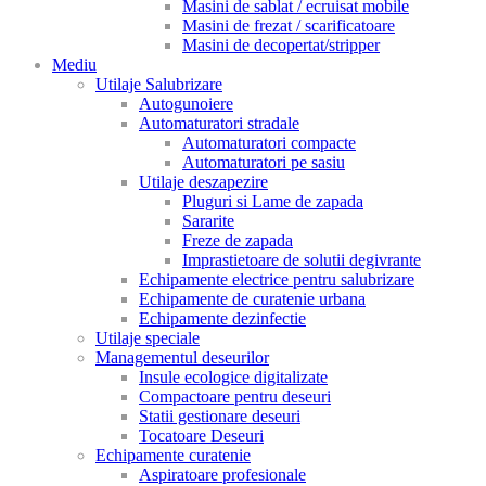
Masini de sablat / ecruisat mobile
Masini de frezat / scarificatoare
Masini de decopertat/stripper
Mediu
Utilaje Salubrizare
Autogunoiere
Automaturatori stradale
Automaturatori compacte
Automaturatori pe sasiu
Utilaje deszapezire
Pluguri si Lame de zapada
Sararite
Freze de zapada
Imprastietoare de solutii degivrante
Echipamente electrice pentru salubrizare
Echipamente de curatenie urbana
Echipamente dezinfectie
Utilaje speciale
Managementul deseurilor
Insule ecologice digitalizate
Compactoare pentru deseuri
Statii gestionare deseuri
Tocatoare Deseuri
Echipamente curatenie
Aspiratoare profesionale