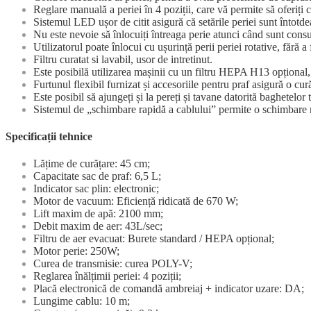
Reglare manuală a periei în 4 poziții, care vă permite să oferiți 
Sistemul LED ușor de citit asigură că setările periei sunt întotd
Nu este nevoie să înlocuiți întreaga perie atunci când sunt consum
Utilizatorul poate înlocui cu ușurință perii periei rotative, fără a
Filtru curatat si lavabil, usor de intretinut.
Este posibilă utilizarea mașinii cu un filtru HEPA H13 opțional,
Furtunul flexibil furnizat și accesoriile pentru praf asigură o cur
Este posibil să ajungeți și la pereți și tavane datorită baghetelo
Sistemul de „schimbare rapidă a cablului” permite o schimbare mul
Specificații tehnice
Lățime de curățare: 45 cm;
Capacitate sac de praf: 6,5 L;
Indicator sac plin: electronic;
Motor de vacuum: Eficiență ridicată de 670 W;
Lift maxim de apă: 2100 mm;
Debit maxim de aer: 43L/sec;
Filtru de aer evacuat: Burete standard / HEPA opțional;
Motor perie: 250W;
Curea de transmisie: curea POLY-V;
Reglarea înălțimii periei: 4 poziții;
Placă electronică de comandă ambreiaj + indicator uzare: DA;
Lungime cablu: 10 m;