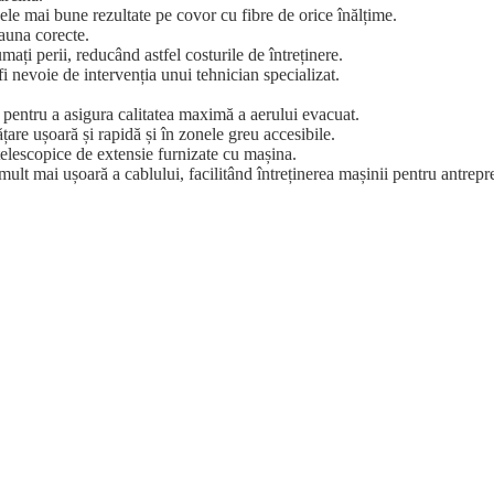
cele mai bune rezultate pe covor cu fibre de orice înălțime.
eauna corecte.
ați perii, reducând astfel costurile de întreținere.
 fi nevoie de intervenția unui tehnician specializat.
 pentru a asigura calitatea maximă a aerului evacuat.
ățare ușoară și rapidă și în zonele greu accesibile.
r telescopice de extensie furnizate cu mașina.
t mai ușoară a cablului, facilitând întreținerea mașinii pentru antrepren