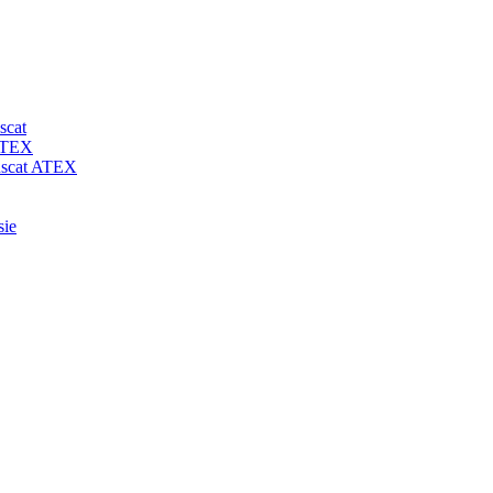
scat
 ATEX
-uscat ATEX
sie