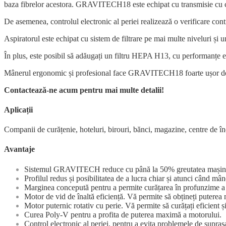
baza fibrelor acestora. GRAVITECH18 este echipat cu transmisie cu cur
De asemenea, controlul electronic al periei realizează o verificare contin
Aspiratorul este echipat cu sistem de filtrare pe mai multe niveluri și un
În plus, este posibil să adăugați un filtru HEPA H13, cu performanțe ex
Mânerul ergonomic și profesional face GRAVITECH18 foarte ușor d
Contactează-ne acum pentru mai multe detalii!
Aplicații
Companii de curățenie, hoteluri, birouri, bănci, magazine, centre de înc
Avantaje
Sistemul GRAVITECH reduce cu până la 50% greutatea mașinii pe b
Profilul redus și posibilitatea de a lucra chiar și atunci câ
Marginea concepută pentru a permite curățarea în profunzime a c
Motor de vid de înaltă eficiență. Vă permite să obțineți puter
Motor puternic rotativ cu perie. Vă permite să curățați eficient ș
Curea Poly-V pentru a profita de puterea maximă a motorului.
Control electronic al periei, pentru a evita problemele de supras