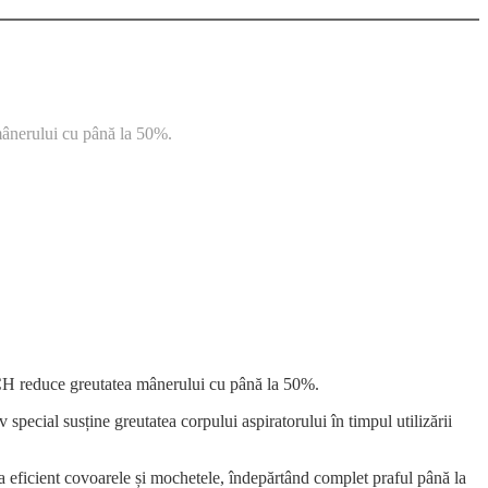
mânerului cu până la 50%.
CH reduce greutatea mânerului cu până la 50%.
ecial susține greutatea corpului aspiratorului în timpul utilizării
ficient covoarele și mochetele, îndepărtând complet praful până la