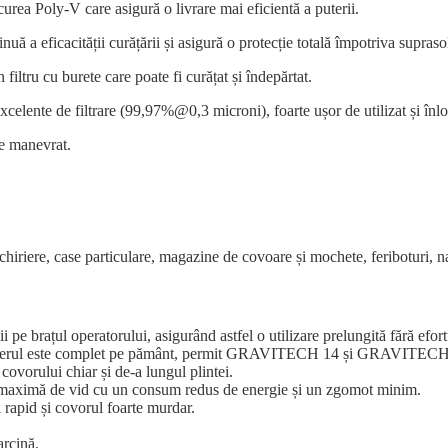
ea Poly-V care asigură o livrare mai eficientă a puterii.
uă a eficacității curățării și asigură o protecție totală împotriva suprasoli
 filtru cu burete care poate fi curățat și îndepărtat.
celente de filtrare (99,97%@0,3 microni), foarte ușor de utilizat și înlo
e manevrat.
hiriere, case particulare, magazine de covoare și mochete, feriboturi, nav
rațul operatorului, asigurând astfel o utilizare prelungită fără efort
nd mânerul este complet pe pământ, permit GRAVITECH 14 și GRAVITECH18
ovorului chiar și de-a lungul plintei.
ea maximă de vid cu un consum redus de energie și un zgomot minim.
i rapid și covorul foarte murdar.
arcină.