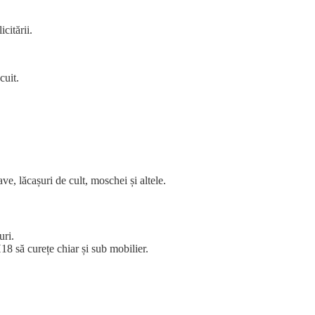
citării.
cuit.
e, lăcașuri de cult, moschei și altele.
uri.
 să curețe chiar și sub mobilier.