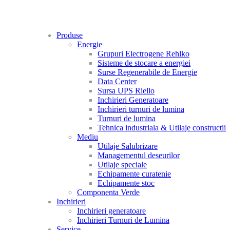
Produse
Energie
Grupuri Electrogene Rehlko
Sisteme de stocare a energiei
Surse Regenerabile de Energie
Data Center
Sursa UPS Riello
Inchirieri Generatoare
Inchirieri turnuri de lumina
Turnuri de lumina
Tehnica industriala & Utilaje constructii
Mediu
Utilaje Salubrizare
Managementul deseurilor
Utilaje speciale
Echipamente curatenie
Echipamente stoc
Componenta Verde
Inchirieri
Inchirieri generatoare
Inchirieri Turnuri de Lumina
Service