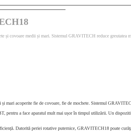
TECH18
 mochete și covoare medii și mari. Sistemul GRAVITECH reduce greutatea 
i și mari acoperite fie de covoare, fie de mochete. Sistemul GRAVITE
ntru a face aparatul mult mai ușor în timpul utilizării. Un dispozitiv sp
ență. Datorită periei rotative puternice, GRAVITECH18 poate curăța e