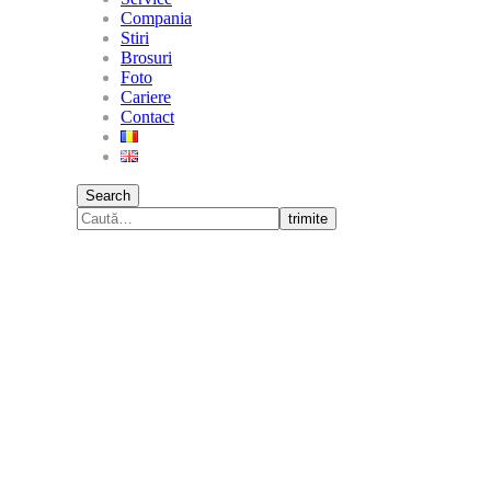
Compania
Stiri
Brosuri
Foto
Cariere
Contact
Search
trimite