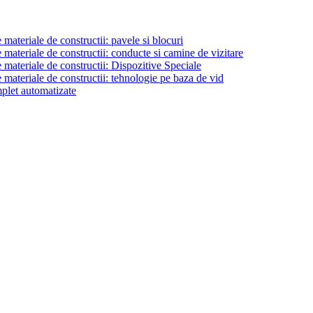
materiale de constructii: pavele si blocuri
materiale de constructii: conducte si camine de vizitare
 materiale de constructii: Dispozitive Speciale
 materiale de constructii: tehnologie pe baza de vid
plet automatizate