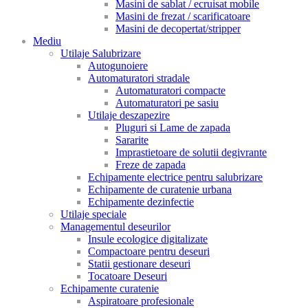
Masini de sablat / ecruisat mobile
Masini de frezat / scarificatoare
Masini de decopertat/stripper
Mediu
Utilaje Salubrizare
Autogunoiere
Automaturatori stradale
Automaturatori compacte
Automaturatori pe sasiu
Utilaje deszapezire
Pluguri si Lame de zapada
Sararite
Imprastietoare de solutii degivrante
Freze de zapada
Echipamente electrice pentru salubrizare
Echipamente de curatenie urbana
Echipamente dezinfectie
Utilaje speciale
Managementul deseurilor
Insule ecologice digitalizate
Compactoare pentru deseuri
Statii gestionare deseuri
Tocatoare Deseuri
Echipamente curatenie
Aspiratoare profesionale