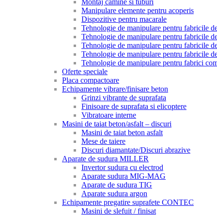
Montaj camine si tuburi
Manipulare elemente pentru acoperis
Dispozitive pentru macarale
Tehnologie de manipulare pentru fabricile de 
Tehnologie de manipulare pentru fabricile de 
Tehnologie de manipulare pentru fabricile de
Tehnologie de manipulare pentru fabricile de
Tehnologie de manipulare pentru fabrici com
Oferte speciale
Placa compactoare
Echipamente vibrare/finisare beton
Grinzi vibrante de suprafata
Finisoare de suprafata si elicoptere
Vibratoare interne
Masini de taiat beton/asfalt – discuri
Masini de taiat beton asfalt
Mese de taiere
Discuri diamantate/Discuri abrazive
Aparate de sudura MILLER
Invertor sudura cu electrod
Aparate sudura MIG-MAG
Aparate de sudura TIG
Aparate sudura argon
Echipamente pregatire suprafete CONTEC
Masini de slefuit / finisat