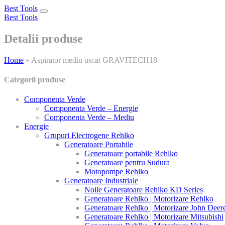
Best Tools
Toggle
Best Tools
navigation
Detalii produse
Home
»
Aspirator mediu uscat GRAVITECH18
Categorii produse
Componenta Verde
Componenta Verde – Energie
Componenta Verde – Mediu
Energie
Grupuri Electrogene Rehlko
Generatoare Portabile
Generatoare portabile Rehlko
Generatoare pentru Sudura
Motopompe Rehlko
Generatoare Industriale
Noile Generatoare Rehlko KD Series
Generatoare Rehlko | Motorizare Rehlko
Generatoare Rehlko | Motorizare John Deer
Generatoare Rehlko | Motorizare Mitsubishi