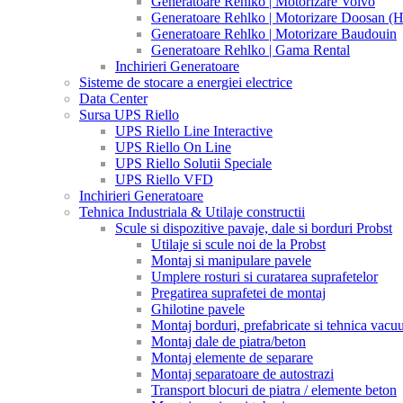
Generatoare Rehlko | Motorizare Volvo
Generatoare Rehlko | Motorizare Doosan (
Generatoare Rehlko | Motorizare Baudouin
Generatoare Rehlko | Gama Rental
Inchirieri Generatoare
Sisteme de stocare a energiei electrice
Data Center
Sursa UPS Riello
UPS Riello Line Interactive
UPS Riello On Line
UPS Riello Solutii Speciale
UPS Riello VFD
Inchirieri Generatoare
Tehnica Industriala & Utilaje constructii
Scule si dispozitive pavaje, dale si borduri Probst
Utilaje si scule noi de la Probst
Montaj si manipulare pavele
Umplere rosturi si curatarea suprafetelor
Pregatirea suprafetei de montaj
Ghilotine pavele
Montaj borduri, prefabricate si tehnica vac
Montaj dale de piatra/beton
Montaj elemente de separare
Montaj separatoare de autostrazi
Transport blocuri de piatra / elemente beton