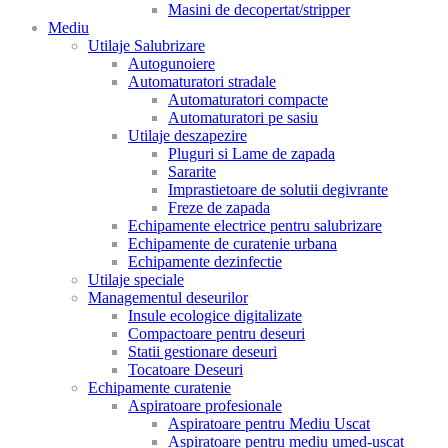
Masini de decopertat/stripper
Mediu
Utilaje Salubrizare
Autogunoiere
Automaturatori stradale
Automaturatori compacte
Automaturatori pe sasiu
Utilaje deszapezire
Pluguri si Lame de zapada
Sararite
Imprastietoare de solutii degivrante
Freze de zapada
Echipamente electrice pentru salubrizare
Echipamente de curatenie urbana
Echipamente dezinfectie
Utilaje speciale
Managementul deseurilor
Insule ecologice digitalizate
Compactoare pentru deseuri
Statii gestionare deseuri
Tocatoare Deseuri
Echipamente curatenie
Aspiratoare profesionale
Aspiratoare pentru Mediu Uscat
Aspiratoare pentru mediu umed-uscat