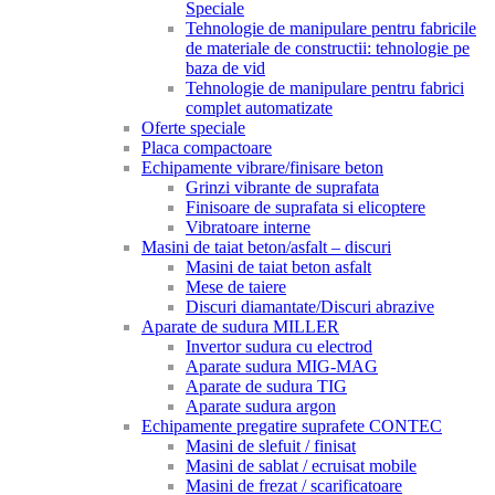
Speciale
Tehnologie de manipulare pentru fabricile
de materiale de constructii: tehnologie pe
baza de vid
Tehnologie de manipulare pentru fabrici
complet automatizate
Oferte speciale
Placa compactoare
Echipamente vibrare/finisare beton
Grinzi vibrante de suprafata
Finisoare de suprafata si elicoptere
Vibratoare interne
Masini de taiat beton/asfalt – discuri
Masini de taiat beton asfalt
Mese de taiere
Discuri diamantate/Discuri abrazive
Aparate de sudura MILLER
Invertor sudura cu electrod
Aparate sudura MIG-MAG
Aparate de sudura TIG
Aparate sudura argon
Echipamente pregatire suprafete CONTEC
Masini de slefuit / finisat
Masini de sablat / ecruisat mobile
Masini de frezat / scarificatoare