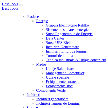
Best Tools
Toggle
Best Tools
navigation
Produse
Energie
Grupuri Electrogene Rehlko
Sisteme de stocare a energiei
Surse Regenerabile de Energie
Data Center
Sursa UPS Riello
Inchirieri Generatoare
Inchirieri turnuri de lumina
Turnuri de lumina
Tehnica industriala & Utilaje constructii
Mediu
Utilaje Salubrizare
Managementul deseurilor
Utilaje speciale
Echipamente curatenie
Echipamente stoc
Componenta Verde
Inchirieri
Inchirieri generatoare
Inchirieri Turnuri de Lumina
Service