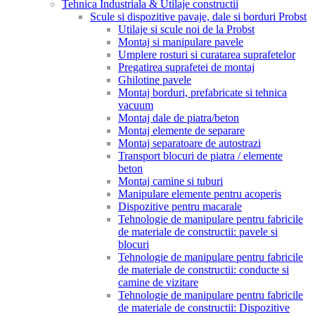
Tehnica Industriala & Utilaje constructii
Scule si dispozitive pavaje, dale si borduri Probst
Utilaje si scule noi de la Probst
Montaj si manipulare pavele
Umplere rosturi si curatarea suprafetelor
Pregatirea suprafetei de montaj
Ghilotine pavele
Montaj borduri, prefabricate si tehnica
vacuum
Montaj dale de piatra/beton
Montaj elemente de separare
Montaj separatoare de autostrazi
Transport blocuri de piatra / elemente
beton
Montaj camine si tuburi
Manipulare elemente pentru acoperis
Dispozitive pentru macarale
Tehnologie de manipulare pentru fabricile
de materiale de constructii: pavele si
blocuri
Tehnologie de manipulare pentru fabricile
de materiale de constructii: conducte si
camine de vizitare
Tehnologie de manipulare pentru fabricile
de materiale de constructii: Dispozitive