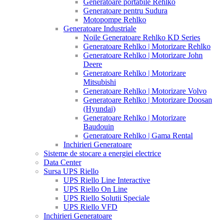
Generatoare portabile Rehlko
Generatoare pentru Sudura
Motopompe Rehlko
Generatoare Industriale
Noile Generatoare Rehlko KD Series
Generatoare Rehlko | Motorizare Rehlko
Generatoare Rehlko | Motorizare John
Deere
Generatoare Rehlko | Motorizare
Mitsubishi
Generatoare Rehlko | Motorizare Volvo
Generatoare Rehlko | Motorizare Doosan
(Hyundai)
Generatoare Rehlko | Motorizare
Baudouin
Generatoare Rehlko | Gama Rental
Inchirieri Generatoare
Sisteme de stocare a energiei electrice
Data Center
Sursa UPS Riello
UPS Riello Line Interactive
UPS Riello On Line
UPS Riello Solutii Speciale
UPS Riello VFD
Inchirieri Generatoare