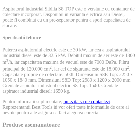
Aspiratorul industrial Sibilia S8 TOP este o versiune cu container de
colectare incorporat. Disponibil in varianta electrica sau Diesel,
poate fi combinat cu un pre-separator pentru a spori capacitatea de
stocare.
Specificatii tehnice
Puterea aspiratorului electric este de 30 kW, iar cea a aspiratorului
industrial diesel este de 32.5 kW. Debitul maxim de aer este de 1300
3
m
/h, iar capacitatea maxima de vacuul este de 7000 DaPa. Filtru
2
2
principal de 120.000 cm
, iar cel de siguranta este de 18.000 cm
.
Capacitate proprie de colectare: 500l. Dimensiuni S8E Top: 2250 x
1050 x 1840 mm. Dimensiuni S8D Top: 2580 x 1200 x 2000 mm.
Greutate aspirator industrial electric S8 Top: 1540. Greutate
aspirator industrial diesel: 1650 kg.
Pentru informatii suplimentare,
nu ezita sa ne contactezi
.
Reprezentantii Best Tools iti vor oferi toate informatiile de care ai
nevoie pentru a te asigura ca faci alegerea corecta.
Produse asemanatoare