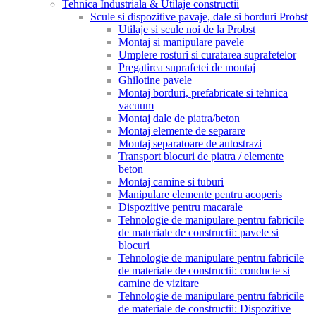
Tehnica Industriala & Utilaje constructii
Scule si dispozitive pavaje, dale si borduri Probst
Utilaje si scule noi de la Probst
Montaj si manipulare pavele
Umplere rosturi si curatarea suprafetelor
Pregatirea suprafetei de montaj
Ghilotine pavele
Montaj borduri, prefabricate si tehnica
vacuum
Montaj dale de piatra/beton
Montaj elemente de separare
Montaj separatoare de autostrazi
Transport blocuri de piatra / elemente
beton
Montaj camine si tuburi
Manipulare elemente pentru acoperis
Dispozitive pentru macarale
Tehnologie de manipulare pentru fabricile
de materiale de constructii: pavele si
blocuri
Tehnologie de manipulare pentru fabricile
de materiale de constructii: conducte si
camine de vizitare
Tehnologie de manipulare pentru fabricile
de materiale de constructii: Dispozitive