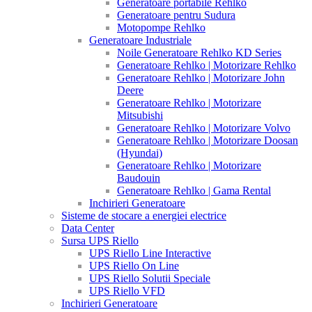
Generatoare portabile Rehlko
Generatoare pentru Sudura
Motopompe Rehlko
Generatoare Industriale
Noile Generatoare Rehlko KD Series
Generatoare Rehlko | Motorizare Rehlko
Generatoare Rehlko | Motorizare John
Deere
Generatoare Rehlko | Motorizare
Mitsubishi
Generatoare Rehlko | Motorizare Volvo
Generatoare Rehlko | Motorizare Doosan
(Hyundai)
Generatoare Rehlko | Motorizare
Baudouin
Generatoare Rehlko | Gama Rental
Inchirieri Generatoare
Sisteme de stocare a energiei electrice
Data Center
Sursa UPS Riello
UPS Riello Line Interactive
UPS Riello On Line
UPS Riello Solutii Speciale
UPS Riello VFD
Inchirieri Generatoare