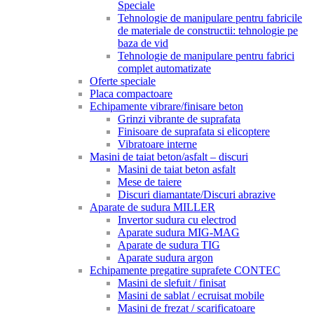
Speciale
Tehnologie de manipulare pentru fabricile
de materiale de constructii: tehnologie pe
baza de vid
Tehnologie de manipulare pentru fabrici
complet automatizate
Oferte speciale
Placa compactoare
Echipamente vibrare/finisare beton
Grinzi vibrante de suprafata
Finisoare de suprafata si elicoptere
Vibratoare interne
Masini de taiat beton/asfalt – discuri
Masini de taiat beton asfalt
Mese de taiere
Discuri diamantate/Discuri abrazive
Aparate de sudura MILLER
Invertor sudura cu electrod
Aparate sudura MIG-MAG
Aparate de sudura TIG
Aparate sudura argon
Echipamente pregatire suprafete CONTEC
Masini de slefuit / finisat
Masini de sablat / ecruisat mobile
Masini de frezat / scarificatoare