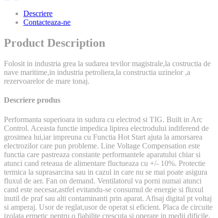
Descriere
Contacteaza-ne
Product Description
Folosit in industria grea la sudarea tevilor magistrale,la costructia de
nave maritime,in industria petroliera,la constructia uzinelor ,a
rezervoarelor de mare tonaj.
Descriere produs
Performanta superioara in sudura cu electrod si TIG. Built in Arc
Control. Aceasta functie impedica lipirea electrodului indiferend de
grosimea lui,iar impreuna cu Functia Hot Start ajuta la amorsarea
electrozilor care pun probleme. Line Voltage Compensation este
functia care pastreaza constante performantele aparatului chiar si
atunci cand reteaua de alimentare fluctueaza cu +/- 10%. Protectie
termica la suprasarcina sau in cazul in care nu se mai poate asigura
fluxul de aer. Fan on demand. Ventilatorul va porni numai atunci
cand este necesar,astfel evitandu-se consumul de energie si fluxul
inutil de praf sau alti contaminanti prin aparat. Afisaj digital pt voltaj
si amperaj. Usor de reglat,usor de operat si eficient. Placa de circuite
izolata ermetic pentru o fiabilite crescuta si operare in medii dificile.