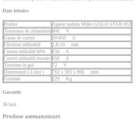
Date tehnice
Produs
Aparat sudura Miller GOLD STAR 852
Tensiunea de alimentare
400 V
Gama de curent
50-850 A
Electrozi utilizabili
1,6-10 mm
Curent utilizabil 60%
650 A
Curent utilizabil maxim
850 A
Tensiune in gol
72 V
Dimensiuni ( Lxlxi )
762 x 585 x 966 mm
Greutate
229 Kg
Garantie
36 luni
Produse asemanatoare