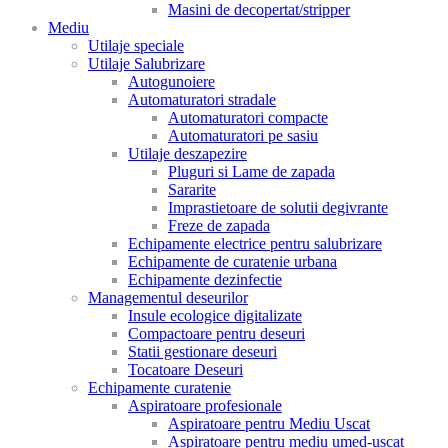
Masini de decopertat/stripper
Mediu
Utilaje speciale
Utilaje Salubrizare
Autogunoiere
Automaturatori stradale
Automaturatori compacte
Automaturatori pe sasiu
Utilaje deszapezire
Pluguri si Lame de zapada
Sararite
Imprastietoare de solutii degivrante
Freze de zapada
Echipamente electrice pentru salubrizare
Echipamente de curatenie urbana
Echipamente dezinfectie
Managementul deseurilor
Insule ecologice digitalizate
Compactoare pentru deseuri
Statii gestionare deseuri
Tocatoare Deseuri
Echipamente curatenie
Aspiratoare profesionale
Aspiratoare pentru Mediu Uscat
Aspiratoare pentru mediu umed-uscat