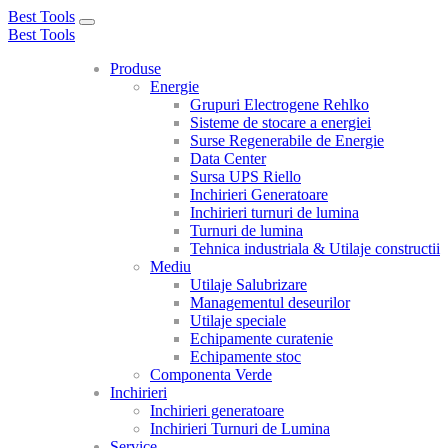
Best Tools
Toggle
Best Tools
navigation
Produse
Energie
Grupuri Electrogene Rehlko
Sisteme de stocare a energiei
Surse Regenerabile de Energie
Data Center
Sursa UPS Riello
Inchirieri Generatoare
Inchirieri turnuri de lumina
Turnuri de lumina
Tehnica industriala & Utilaje constructii
Mediu
Utilaje Salubrizare
Managementul deseurilor
Utilaje speciale
Echipamente curatenie
Echipamente stoc
Componenta Verde
Inchirieri
Inchirieri generatoare
Inchirieri Turnuri de Lumina
Service