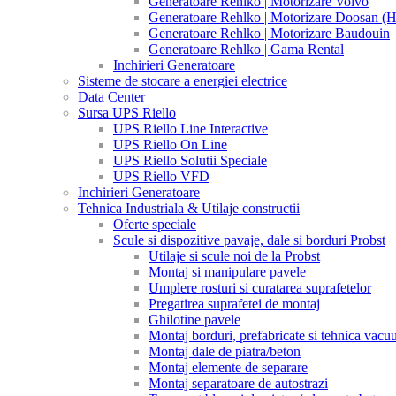
Generatoare Rehlko | Motorizare Volvo
Generatoare Rehlko | Motorizare Doosan (
Generatoare Rehlko | Motorizare Baudouin
Generatoare Rehlko | Gama Rental
Inchirieri Generatoare
Sisteme de stocare a energiei electrice
Data Center
Sursa UPS Riello
UPS Riello Line Interactive
UPS Riello On Line
UPS Riello Solutii Speciale
UPS Riello VFD
Inchirieri Generatoare
Tehnica Industriala & Utilaje constructii
Oferte speciale
Scule si dispozitive pavaje, dale si borduri Probst
Utilaje si scule noi de la Probst
Montaj si manipulare pavele
Umplere rosturi si curatarea suprafetelor
Pregatirea suprafetei de montaj
Ghilotine pavele
Montaj borduri, prefabricate si tehnica vac
Montaj dale de piatra/beton
Montaj elemente de separare
Montaj separatoare de autostrazi