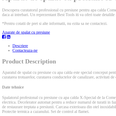
Descopera curatatorul professional cu presiune pentru apa calda Comet 
daca ai intrebari. Un reprezentant Best Tools iti va oferi toate detaliil
*Pentru cotatii de pret si alte informatii, nu ezita sa ne contactezi.
Aparate de spalat cu presiune
Descriere
Contacteaza-ne
Product Description
Aparatul de spalat cu presiune cu apa calda este special conceput pentru
curatarea trotuarelor, curatarea conductelor de canalizare, activitati de c
Date tehnice
Spalatorul profesional cu presiune cu apa calda X-Special de la Com
electrica. Decelerator automat pentru a reduce numarul de turatii in fa
de restaurare treptata a presiunii. Carcasa exterioara din otel inoxida
Protectie termica a cazanului. Set de control al flamei.