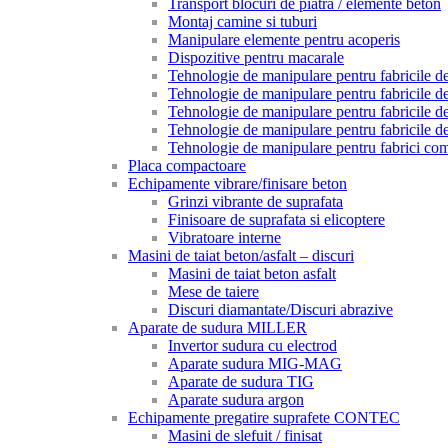
Transport blocuri de piatra / elemente beton
Montaj camine si tuburi
Manipulare elemente pentru acoperis
Dispozitive pentru macarale
Tehnologie de manipulare pentru fabricile de 
Tehnologie de manipulare pentru fabricile de 
Tehnologie de manipulare pentru fabricile de
Tehnologie de manipulare pentru fabricile de
Tehnologie de manipulare pentru fabrici com
Placa compactoare
Echipamente vibrare/finisare beton
Grinzi vibrante de suprafata
Finisoare de suprafata si elicoptere
Vibratoare interne
Masini de taiat beton/asfalt – discuri
Masini de taiat beton asfalt
Mese de taiere
Discuri diamantate/Discuri abrazive
Aparate de sudura MILLER
Invertor sudura cu electrod
Aparate sudura MIG-MAG
Aparate de sudura TIG
Aparate sudura argon
Echipamente pregatire suprafete CONTEC
Masini de slefuit / finisat