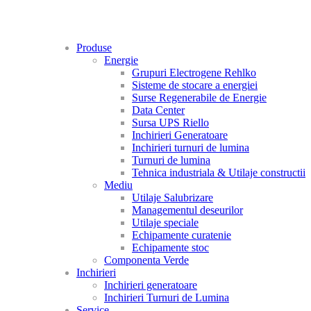
Produse
Energie
Grupuri Electrogene Rehlko
Sisteme de stocare a energiei
Surse Regenerabile de Energie
Data Center
Sursa UPS Riello
Inchirieri Generatoare
Inchirieri turnuri de lumina
Turnuri de lumina
Tehnica industriala & Utilaje constructii
Mediu
Utilaje Salubrizare
Managementul deseurilor
Utilaje speciale
Echipamente curatenie
Echipamente stoc
Componenta Verde
Inchirieri
Inchirieri generatoare
Inchirieri Turnuri de Lumina
Service