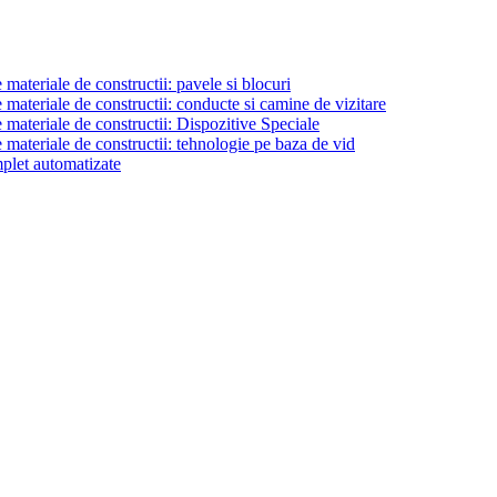
materiale de constructii: pavele si blocuri
materiale de constructii: conducte si camine de vizitare
 materiale de constructii: Dispozitive Speciale
 materiale de constructii: tehnologie pe baza de vid
plet automatizate