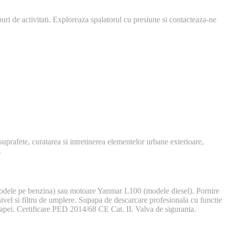
ri de activitati. Exploreaza spalatorul cu presiune si contacteaza-ne
suprafete, curatarea si intretinerea elementelor urbane exterioare,
.
modele pe benzina) sau motoare Yanmar L100 (modele diesel). Pornire
nivel si filtru de umplere. Supapa de descarcare profesionala cu functie
 a apei. Certificare PED 2014/68 CE Cat. II. Valva de siguranta.