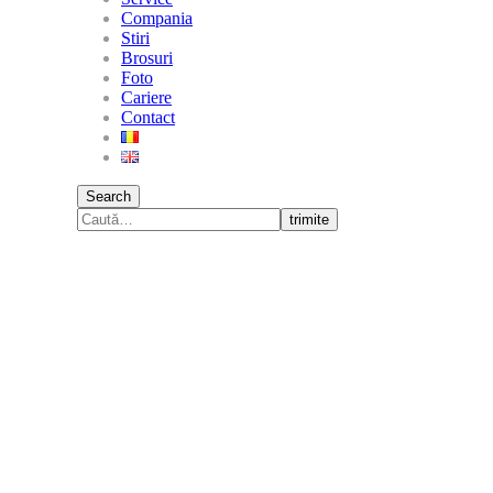
Compania
Stiri
Brosuri
Foto
Cariere
Contact
Search
trimite