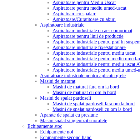
Aspiratoare pentru Mediu Uscat
Aspiratoare pentru mediu umed-uscat
Aspiratoare cu spalare
Aspiratoare/Curatitoare cu aburi
Aspiratoare industriale
Aspiratoare industriale cu aer comprimat
Aspiratoare pentru linii de productie
Aspiratoare industriale pentru praf in suspen
Aspiratoare industriale fixe/stationare
Aspiratoare industriale pentru mediu uscat
Aspiratoare industriale pentre mediu umed-u
Aspiratoare industriale pentru mediu uscat
Aspiratoare industriale pentru mediu umed
Aspiratoare industriale pentru aplicatii grele
Masini de maturat
Masini de maturat fara om la bord
Masini de maturat cu om la bord
Masini de spalat pardoseli
Masini de spalat pardoseli fara om la bord
Masini de spalat pardoseli cu om la bord
Aparate de spalat cu presiune
Masini spalat si igienizat suprafete
Echipamente stoc
Echipamente noi
Echipamente second hand