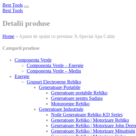
Best Tools
Toggle
Best Tools
navigation
Detalii produse
Home
»
Aparat de spalat cu presiune X-Special Apa Calda
Categorii produse
Componenta Verde
Componenta Verde – Energie
Componenta Verde – Mediu
Energie
Grupuri Electrogene Rehlko
Generatoare Portabile
Generatoare portabile Rehlko
Generatoare pentru Sudura
Motopompe Rehlko
Generatoare Industriale
Noile Generatoare Rehlko KD Series
Generatoare Rehlko | Motorizare Rehlko
Generatoare Rehlko | Motorizare John Deer
Generatoare Rehlko | Motorizare Mitsubishi