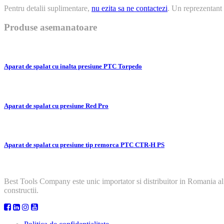
Pentru detalii suplimentare,
nu ezita sa ne contactezi
. Un reprezentant 
Produse asemanatoare
Aparat de spalat cu inalta presiune PTC Torpedo
Aparat de spalat cu presiune Red Pro
Aparat de spalat cu presiune tip remorca PTC CTR-H PS
Best Tools Company este unic importator si distribuitor in Romania al
constructii.