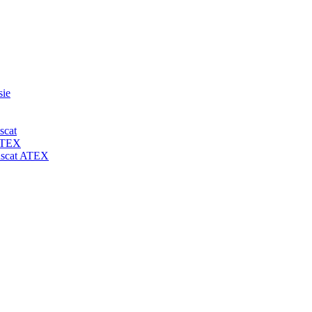
sie
scat
 ATEX
-uscat ATEX