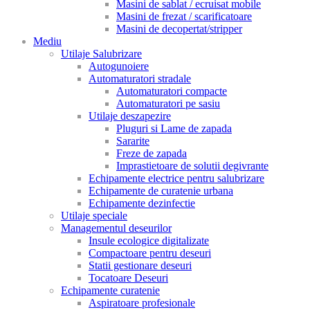
Masini de sablat / ecruisat mobile
Masini de frezat / scarificatoare
Masini de decopertat/stripper
Mediu
Utilaje Salubrizare
Autogunoiere
Automaturatori stradale
Automaturatori compacte
Automaturatori pe sasiu
Utilaje deszapezire
Pluguri si Lame de zapada
Sararite
Freze de zapada
Imprastietoare de solutii degivrante
Echipamente electrice pentru salubrizare
Echipamente de curatenie urbana
Echipamente dezinfectie
Utilaje speciale
Managementul deseurilor
Insule ecologice digitalizate
Compactoare pentru deseuri
Statii gestionare deseuri
Tocatoare Deseuri
Echipamente curatenie
Aspiratoare profesionale