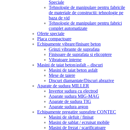
Speciale
Tehnologie de manipulare pentru fabricile
de materiale de constructii: tehnologie pe
baza de vid
Tehnologie de manipulare pentru fabrici
complet automatizate
Oferte speciale
Placa compactoare
Echipamente vibrare/finisare beton
Grinzi vibrante de suprafata
Finisoare de suprafata si elicoptere
Vibratoare interne
Masini de taiat beton/asfalt – discuri
Masini de taiat beton asfalt
Mese de taiere
Discuri diamantate/Discuri abrazive
Aparate de sudura MILLER
Invertor sudura cu electrod
Aparate sudura MIG-MAG
Aparate de sudura TIG
Aparate sudura argon
Echipamente pregatire suprafete CONTEC
Masini de slefuit / finisat
Masini de sablat / ecruisat mobile
Masini de frezat / scarificatoare