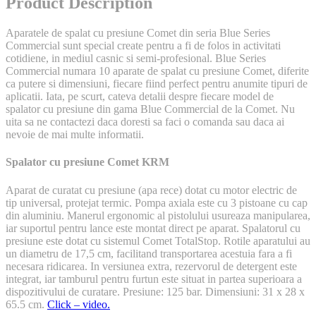
Product Description
Aparatele de spalat cu presiune Comet din seria Blue Series
Commercial sunt special create pentru a fi de folos in activitati
cotidiene, in mediul casnic si semi-profesional. Blue Series
Commercial numara 10 aparate de spalat cu presiune Comet, diferite
ca putere si dimensiuni, fiecare fiind perfect pentru anumite tipuri de
aplicatii. Iata, pe scurt, cateva detalii despre fiecare model de
spalator cu presiune din gama Blue Commercial de la Comet. Nu
uita sa ne contactezi daca doresti sa faci o comanda sau daca ai
nevoie de mai multe informatii.
Spalator cu presiune Comet KRM
Aparat de curatat cu presiune (apa rece) dotat cu motor electric de
tip universal, protejat termic. Pompa axiala este cu 3 pistoane cu cap
din aluminiu. Manerul ergonomic al pistolului usureaza manipularea,
iar suportul pentru lance este montat direct pe aparat. Spalatorul cu
presiune este dotat cu sistemul Comet TotalStop. Rotile aparatului au
un diametru de 17,5 cm, facilitand transportarea acestuia fara a fi
necesara ridicarea. In versiunea extra, rezervorul de detergent este
integrat, iar tamburul pentru furtun este situat in partea superioara a
dispozitivului de curatare. Presiune: 125 bar. Dimensiuni: 31 x 28 x
65.5 cm.
Click – video.