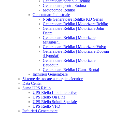
Generatoare portabile Rehlko
Generatoare pentru Sudura
Motopompe Rehlko
Generatoare Industriale
Noile Generatoare Rehlko KD Series
Generatoare Rehlko | Motorizare Rehlko
Generatoare Rehlko | Motorizare John
Deere
Generatoare Rehlko | Motorizare
Mitsubishi
Generatoare Rehlko | Motorizare Volvo
Generatoare Rehlko | Motorizare Doosan
(Hyundai)
Generatoare Rehlko | Motorizare
Baudouin
Generatoare Rehlko | Gama Rental
Inchirieri Generatoare
Sisteme de stocare a energiei electrice
Data Center
Sursa UPS Riello
UPS Riello Line Interactive
UPS Riello On Line
UPS Riello Solutii Speciale
UPS Riello VFD
Inchirieri Generatoare