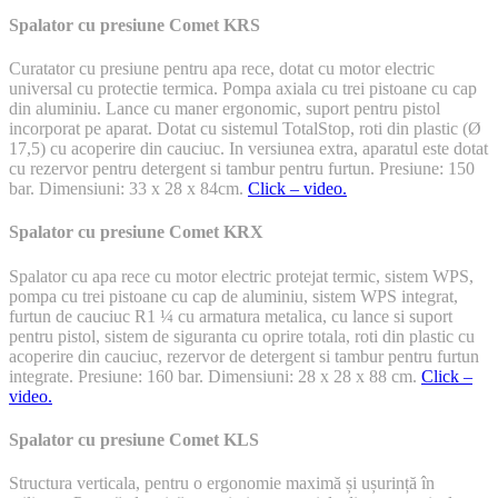
Spalator cu presiune Comet KRS
Curatator cu presiune pentru apa rece, dotat cu motor electric
universal cu protectie termica. Pompa axiala cu trei pistoane cu cap
din aluminiu. Lance cu maner ergonomic, suport pentru pistol
incorporat pe aparat. Dotat cu sistemul TotalStop, roti din plastic (Ø
17,5) cu acoperire din cauciuc. In versiunea extra, aparatul este dotat
cu rezervor pentru detergent si tambur pentru furtun. Presiune: 150
bar. Dimensiuni: 33 x 28 x 84cm.
Click – video.
Spalator cu presiune Comet KRX
Spalator cu apa rece cu motor electric protejat termic, sistem WPS,
pompa cu trei pistoane cu cap de aluminiu, sistem WPS integrat,
furtun de cauciuc R1 ¼ cu armatura metalica, cu lance si suport
pentru pistol, sistem de siguranta cu oprire totala, roti din plastic cu
acoperire din cauciuc, rezervor de detergent si tambur pentru furtun
integrate. Presiune: 160 bar. Dimensiuni: 28 x 28 x 88 cm.
Click –
video.
Spalator cu presiune Comet KLS
Structura verticala, pentru o ergonomie maximă și ușurință în