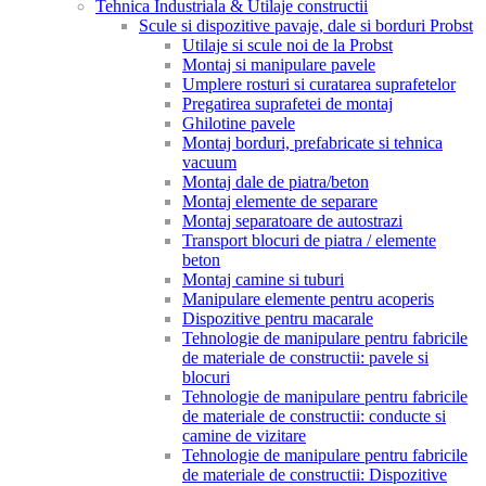
Tehnica Industriala & Utilaje constructii
Scule si dispozitive pavaje, dale si borduri Probst
Utilaje si scule noi de la Probst
Montaj si manipulare pavele
Umplere rosturi si curatarea suprafetelor
Pregatirea suprafetei de montaj
Ghilotine pavele
Montaj borduri, prefabricate si tehnica
vacuum
Montaj dale de piatra/beton
Montaj elemente de separare
Montaj separatoare de autostrazi
Transport blocuri de piatra / elemente
beton
Montaj camine si tuburi
Manipulare elemente pentru acoperis
Dispozitive pentru macarale
Tehnologie de manipulare pentru fabricile
de materiale de constructii: pavele si
blocuri
Tehnologie de manipulare pentru fabricile
de materiale de constructii: conducte si
camine de vizitare
Tehnologie de manipulare pentru fabricile
de materiale de constructii: Dispozitive