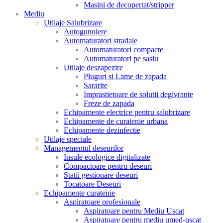
Masini de decopertat/stripper
Mediu
Utilaje Salubrizare
Autogunoiere
Automaturatori stradale
Automaturatori compacte
Automaturatori pe sasiu
Utilaje deszapezire
Pluguri si Lame de zapada
Sararite
Imprastietoare de solutii degivrante
Freze de zapada
Echipamente electrice pentru salubrizare
Echipamente de curatenie urbana
Echipamente dezinfectie
Utilaje speciale
Managementul deseurilor
Insule ecologice digitalizate
Compactoare pentru deseuri
Statii gestionare deseuri
Tocatoare Deseuri
Echipamente curatenie
Aspiratoare profesionale
Aspiratoare pentru Mediu Uscat
Aspiratoare pentru mediu umed-uscat