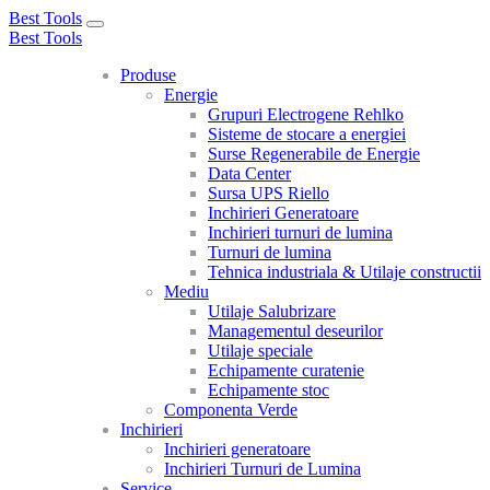
Best Tools
Toggle
Best Tools
navigation
Produse
Energie
Grupuri Electrogene Rehlko
Sisteme de stocare a energiei
Surse Regenerabile de Energie
Data Center
Sursa UPS Riello
Inchirieri Generatoare
Inchirieri turnuri de lumina
Turnuri de lumina
Tehnica industriala & Utilaje constructii
Mediu
Utilaje Salubrizare
Managementul deseurilor
Utilaje speciale
Echipamente curatenie
Echipamente stoc
Componenta Verde
Inchirieri
Inchirieri generatoare
Inchirieri Turnuri de Lumina
Service