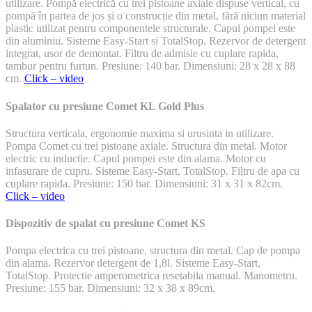
utilizare. Pompă electrică cu trei pistoane axiale dispuse vertical, cu
pompă în partea de jos și o construcție din metal, fără niciun material
plastic utilizat pentru componentele structurale. Capul pompei este
din aluminiu. Sisteme Easy-Start si TotalStop. Rezervor de detergent
integrat, usor de demontat. Filtru de admisie cu cuplare rapida,
tambur pentru furtun. Presiune: 140 bar. Dimensiuni: 28 x 28 x 88
cm.
Click – video
Spalator cu presiune Comet KL Gold Plus
Structura verticala, ergonomie maxima si urusinta in utilizare.
Pompa Comet cu trei pistoane axiale. Structura din metal. Motor
electric cu inductie. Capul pompei este din alama. Motor cu
infasurare de cupru. Sisteme Easy-Start, TotalStop. Filtru de apa cu
cuplare rapida. Presiune: 150 bar. Dimensiuni: 31 x 31 x 82cm.
Click – video
Dispozitiv de spalat cu presiune Comet KS
Pompa electrica cu trei pistoane, structura din metal. Cap de pompa
din alama. Rezervor detergent de 1,8l. Sisteme Easy-Start,
TotalStop. Protectie amperometrica resetabila manual. Manometru.
Presiune: 155 bar. Dimensiuni: 32 x 38 x 89cm.