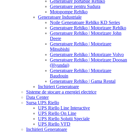
Generatoare portabile Rehlko
Generatoare pentru Sudura
Motopompe Rehlko
Generatoare Industriale
Noile Generatoare Rehlko KD Series
Generatoare Rehlko | Motorizare Rehlko
Generatoare Rehlko | Motorizare John
Deere
Generatoare Rehlko | Motorizare
Mitsubishi
Generatoare Rehlko | Motorizare Volvo
Generatoare Rehlko | Motorizare Doosan
(Hyundai)
Generatoare Rehlko | Motorizare
Baudouin
Generatoare Rehlko | Gama Rental
Inchirieri Generatoare
Sisteme de stocare a energiei electrice
Data Center
Sursa UPS Riello
UPS Riello Line Interactive
UPS Riello On Line
UPS Riello Solutii Speciale
UPS Riello VFD
Inchirieri Generatoare