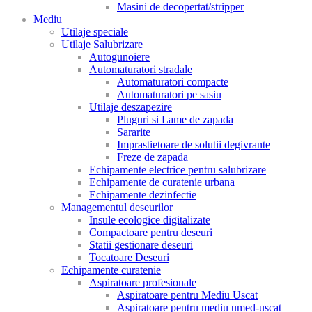
Masini de decopertat/stripper
Mediu
Utilaje speciale
Utilaje Salubrizare
Autogunoiere
Automaturatori stradale
Automaturatori compacte
Automaturatori pe sasiu
Utilaje deszapezire
Pluguri si Lame de zapada
Sararite
Imprastietoare de solutii degivrante
Freze de zapada
Echipamente electrice pentru salubrizare
Echipamente de curatenie urbana
Echipamente dezinfectie
Managementul deseurilor
Insule ecologice digitalizate
Compactoare pentru deseuri
Statii gestionare deseuri
Tocatoare Deseuri
Echipamente curatenie
Aspiratoare profesionale
Aspiratoare pentru Mediu Uscat
Aspiratoare pentru mediu umed-uscat