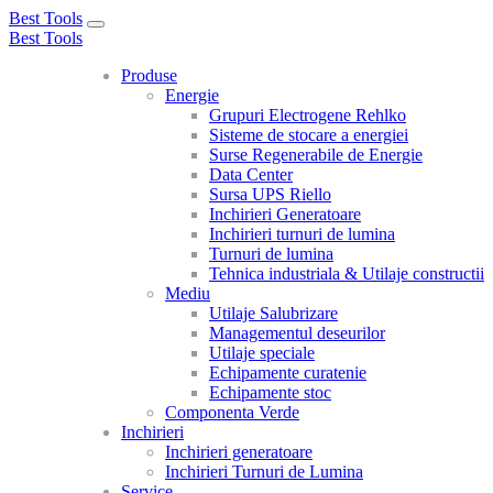
Best Tools
Toggle
Best Tools
navigation
Produse
Energie
Grupuri Electrogene Rehlko
Sisteme de stocare a energiei
Surse Regenerabile de Energie
Data Center
Sursa UPS Riello
Inchirieri Generatoare
Inchirieri turnuri de lumina
Turnuri de lumina
Tehnica industriala & Utilaje constructii
Mediu
Utilaje Salubrizare
Managementul deseurilor
Utilaje speciale
Echipamente curatenie
Echipamente stoc
Componenta Verde
Inchirieri
Inchirieri generatoare
Inchirieri Turnuri de Lumina
Service