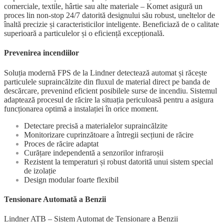
comerciale, textile, hârtie sau alte materiale – Komet asigură un
proces lin non-stop 24/7 datorită designului său robust, uneltelor de
înaltă precizie și caracteristicilor inteligente. Beneficiază de o calitate
superioară a particulelor și o eficiență excepțională.
Prevenirea incendiilor
Soluția modernă FPS de la Lindner detectează automat și răcește
particulele supraincălzite din fluxul de material direct pe banda de
descărcare, prevenind eficient posibilele surse de incendiu. Sistemul
adaptează procesul de răcire la situația periculoasă pentru a asigura
funcționarea optimă a instalației în orice moment.
Detectare precisă a materialelor supraincălzite
Monitorizare cuprinzătoare a întregii secțiuni de răcire
Proces de răcire adaptat
Curățare independentă a senzorilor infraroșii
Rezistent la temperaturi și robust datorită unui sistem special
de izolație
Design modular foarte flexibil
Tensionare Automată a Benzii
Lindner ATB – Sistem Automat de Tensionare a Benzii