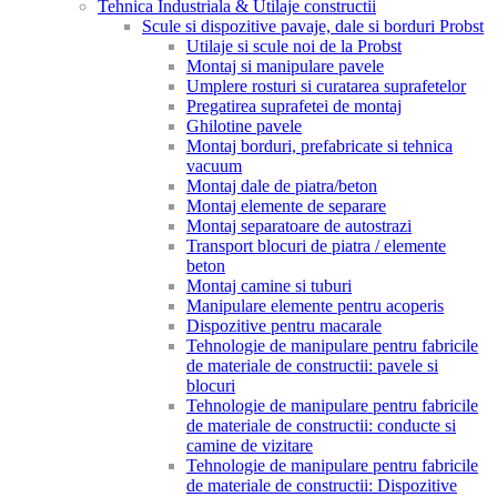
Tehnica Industriala & Utilaje constructii
Scule si dispozitive pavaje, dale si borduri Probst
Utilaje si scule noi de la Probst
Montaj si manipulare pavele
Umplere rosturi si curatarea suprafetelor
Pregatirea suprafetei de montaj
Ghilotine pavele
Montaj borduri, prefabricate si tehnica
vacuum
Montaj dale de piatra/beton
Montaj elemente de separare
Montaj separatoare de autostrazi
Transport blocuri de piatra / elemente
beton
Montaj camine si tuburi
Manipulare elemente pentru acoperis
Dispozitive pentru macarale
Tehnologie de manipulare pentru fabricile
de materiale de constructii: pavele si
blocuri
Tehnologie de manipulare pentru fabricile
de materiale de constructii: conducte si
camine de vizitare
Tehnologie de manipulare pentru fabricile
de materiale de constructii: Dispozitive