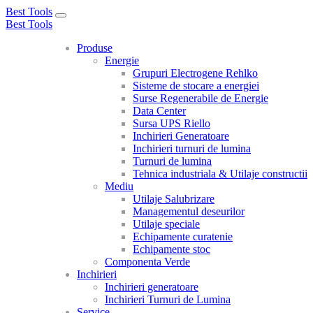
Best Tools
Toggle
Best Tools
navigation
Produse
Energie
Grupuri Electrogene Rehlko
Sisteme de stocare a energiei
Surse Regenerabile de Energie
Data Center
Sursa UPS Riello
Inchirieri Generatoare
Inchirieri turnuri de lumina
Turnuri de lumina
Tehnica industriala & Utilaje constructii
Mediu
Utilaje Salubrizare
Managementul deseurilor
Utilaje speciale
Echipamente curatenie
Echipamente stoc
Componenta Verde
Inchirieri
Inchirieri generatoare
Inchirieri Turnuri de Lumina
Service