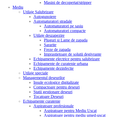
Masini de decopertat/stripper
Mediu
Utilaje Salubrizare
Autogunoiere
Automaturatori stradale
Automaturatori pe sasiu
Automaturatori compacte
Utilaje deszapezire
Pluguri si Lame de zapada
Sararite
Freze de zapada
Imprastietoare de solutii degivrante
Echipamente electrice pentru salubrizare
Echipamente de curatenie urbana
Echipamente dezinfectie
Utilaje speciale
Managementul deseurilor
Insule ecologice digitalizate
Compactoare pentru deseuri
Statii gestionare deseuri
Tocatoare Deseuri
Echipamente curatenie
Aspiratoare profesionale
Aspiratoare pentru Mediu Uscat
Aspiratoare pentru mediu umed-uscat