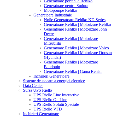
Generatoare portabile Rehlko
Generatoare pentru Sudura
Motopompe Rehlko
Generatoare Industriale
Noile Generatoare Rehlko KD Series
Generatoare Rehlko | Motorizare Rehlko
Generatoare Rehlko | Motorizare John
Deere
Generatoare Rehlko | Motorizare
Mitsubishi
Generatoare Rehlko | Motorizare Volvo
Generatoare Rehlko | Motorizare Doosan
(Hyundai)
Generatoare Rehlko | Motorizare
Baudouin
Generatoare Rehlko | Gama Rental
Inchirieri Generatoare
Sisteme de stocare a energiei electrice
Data Center
Sursa UPS Riello
UPS Riello Line Interactive
UPS Riello On Line
UPS Riello Solutii Speciale
UPS Riello VFD
Inchirieri Generatoare