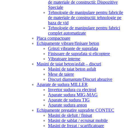
de materiale de constructii: Dispozitive
Speciale
Tehnologie de manipulare pentru fabricile
de materiale de constructii: tehnologie pe
baza de vid
Tehnologie de manipulare pentru fabrici
complet automatizate
Placa compactoare
Echipamente vibrare/finisare beton
Grinzi vibrante de suprafata
Finisoare de suprafata si elicoptere
Vibratoare interne
Masini de taiat beton/asfalt – discuri
Masini de taiat beton asfalt
Mese de taiere
Discuri diamantate/Discuri abrazive
Aparate de sudura MILLER
Invertor sudura cu electrod
Aparate sudura MIG-MAG
Aparate de sudura TIG
Aparate sudura argon
Echipamente pregatire suprafete CONTEC
Masini de slefuit / finisat
Masini de sablat / ecruisat mobile
Masini de frezat / scarificatoare