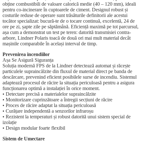
obține combustibili de valoare calorică medie (40 – 120 mm), ideali
pentru co-incinerare în cuptoarele de ciment. Designul robust și
costurile reduse de operare sunt trăsăturile definitorii ale acestui
tocător specializat: bucură-te de o tocare continuă, excelentă, 24 de
ore pe zi, șapte zile pe săptămână. Eficiență maximă pe tot parcursul,
așa cum a demonstrat un test pe teren: datorită transmisiei contra-
arbore, Lindner Polaris toacă de două ori mai mult material decât
mașinile comparabile în același interval de timp.
Prevenirea incendiilor
Așa Se Asigură Siguranța
Soluția modernă FPS de la Lindner detectează automat și răcește
particulele supraincălzite din fluxul de material direct pe banda de
descărcare, prevenind eficient posibilele surse de incendiu. Sistemul
adaptează procesul de răcire la situația periculoasă pentru a asigura
funcționarea optimă a instalației în orice moment.
• Detectare precisă a materialelor supraincălzite
• Monitorizare cuprinzătoare a întregii secțiuni de răcire
• Proces de răcire adaptat la situația periculoasă
• Curățare independentă a senzorilor infraroșu
• Rezistent la temperaturi și robust datorită unui sistem special de
izolație
• Design modular foarte flexibil
Sistem de Umectare