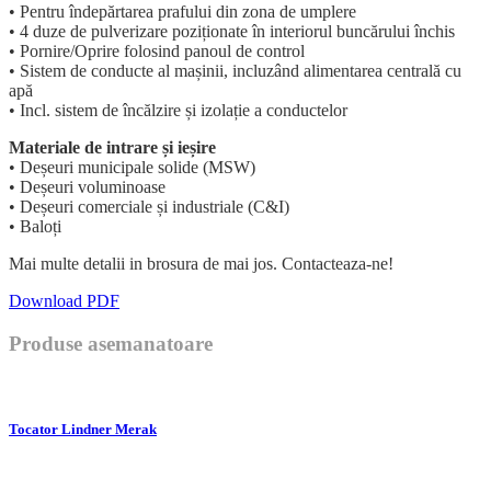
• Pentru îndepărtarea prafului din zona de umplere
• 4 duze de pulverizare poziționate în interiorul buncărului închis
• Pornire/Oprire folosind panoul de control
• Sistem de conducte al mașinii, incluzând alimentarea centrală cu
apă
• Incl. sistem de încălzire și izolație a conductelor
Materiale de intrare și ieșire
• Deșeuri municipale solide (MSW)
• Deșeuri voluminoase
• Deșeuri comerciale și industriale (C&I)
• Baloți
Mai multe detalii in brosura de mai jos. Contacteaza-ne!
Download PDF
Produse asemanatoare
Tocator Lindner Merak