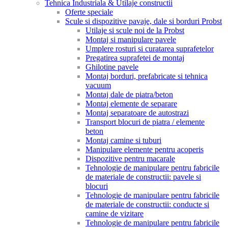
Tehnica Industriala & Utilaje constructii
Oferte speciale
Scule si dispozitive pavaje, dale si borduri Probst
Utilaje si scule noi de la Probst
Montaj si manipulare pavele
Umplere rosturi si curatarea suprafetelor
Pregatirea suprafetei de montaj
Ghilotine pavele
Montaj borduri, prefabricate si tehnica
vacuum
Montaj dale de piatra/beton
Montaj elemente de separare
Montaj separatoare de autostrazi
Transport blocuri de piatra / elemente
beton
Montaj camine si tuburi
Manipulare elemente pentru acoperis
Dispozitive pentru macarale
Tehnologie de manipulare pentru fabricile
de materiale de constructii: pavele si
blocuri
Tehnologie de manipulare pentru fabricile
de materiale de constructii: conducte si
camine de vizitare
Tehnologie de manipulare pentru fabricile