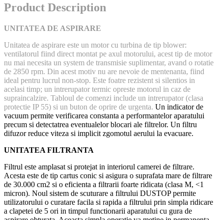
Product Description
UNITATEA DE ASPIRARE
Unitatea de aspirare este un motor cu turbina de tip blower:
ventilatorul fiind direct montat pe axul motorului, acest tip de motor
nu mai necesita un system de transmisie suplimentar, avand o rotatie
de 2850 rpm. Din acest motiv nu are nevoie de mentenanta, fiind
ideal pentru lucrul non-stop. Este foatre rezistent si silentios in
acelasi timp; un intrerupator termic opreste motorul in caz de
supraincalzire. Tabloul de comenzi include un intrerupator (clasa
protectie IP 55) si un buton de oprire de urgenta.
Un indicator de
vacuum permite verificarea constanta a performantelor aparatului
precum si detectatrea eventualelor blocari ale filtrelor. Un filtru
difuzor reduce viteza si implicit zgomotul aerului la evacuare.
UNITATEA FILTRANTA
Filtrul este amplasat si protejat in interiorul camerei de filtrare.
Acesta este de tip cartus conic si asigura o suprafata mare de filtrare
de 30.000 cm2 si o eficienta a filtrarii foarte ridicata (clasa M, <1
micron). Noul sistem de scuturare a filtrului DUSTOP permite
utilizatorului o curatare facila si rapida a filtrului prin simpla ridicare
a clapetei de 5 ori in timpul functionarii aparatului cu gura de
aspirare obturata. Aceasta simpla operatie va metine in permanenta