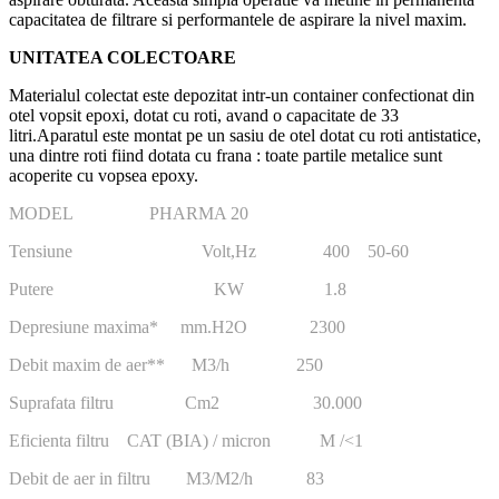
capacitatea de filtrare si performantele de aspirare la nivel maxim.
UNITATEA COLECTOARE
Materialul colectat este depozitat intr-un container confectionat din
otel vopsit epoxi, dotat cu roti, avand o capacitate de 33
litri.
Aparatul este montat pe un sasiu de otel dotat cu roti antistatice,
una dintre roti fiind dotata cu frana : toate partile metalice sunt
acoperite cu vopsea epoxy.
MODEL PHARMA 20
Tensiune Volt,Hz 400 50-60
Putere KW 1.8
Depresiune maxima* mm.H2O 2300
Debit maxim de aer** M3/h 250
Suprafata filtru Cm2 30.000
Eficienta filtru CAT (BIA) / micron M /<1
Debit de aer in filtru M3/M2/h 83