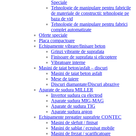
Speciale
Tehnologie de manipulare pentru fabricile
de materiale de constructii: tehnologie pe
baza de vid
Tehnologie de manipulare pentru fabrici
complet automatizate
Oferte speciale
Placa compactoare
Echipamente vibrare/finisare beton
Grinzi vibrante de suprafata
Finisoare de suprafata si elicoptere
Vibratoare interne
Masini de taiat beton/asfalt – discuri
Masini de taiat beton asfalt
Mese de taiere
Discuri diamantate/Discuri abrazive
Aparate de sudura MILLER
Invertor sudura cu electrod
Aparate sudura MIG-MAG
Aparate de sudura TIG
Aparate sudura argon
Echipamente pregatire suprafete CONTEC
Masini de slefuit / finisat
Masini de sablat / ecruisat mobile
Masini de frezat / scarificatoare