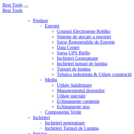
Best Tools
Toggle
Best Tools
navigation
Produse
Energie
Grupuri Electrogene Rehlko
Sisteme de stocare a energiei
Surse Regenerabile de Energie
Data Center
Sursa UPS Riello
Inchirieri Generatoare
Inchirieri turnuri de lumina
Turnuri de lumina
Tehnica industriala & Utilaje constructii
Mediu
Utilaje Salubrizare
Managementul deseurilor
Utilaje speciale
Echipamente curatenie
Echipamente stoc
Componenta Verde
Inchirieri
Inchirieri generatoare
Inchirieri Turnuri de Lumina
Service