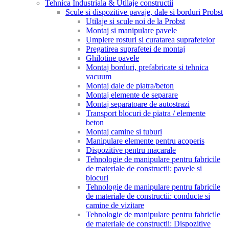
Tehnica Industriala & Utilaje constructii
Scule si dispozitive pavaje, dale si borduri Probst
Utilaje si scule noi de la Probst
Montaj si manipulare pavele
Umplere rosturi si curatarea suprafetelor
Pregatirea suprafetei de montaj
Ghilotine pavele
Montaj borduri, prefabricate si tehnica
vacuum
Montaj dale de piatra/beton
Montaj elemente de separare
Montaj separatoare de autostrazi
Transport blocuri de piatra / elemente
beton
Montaj camine si tuburi
Manipulare elemente pentru acoperis
Dispozitive pentru macarale
Tehnologie de manipulare pentru fabricile
de materiale de constructii: pavele si
blocuri
Tehnologie de manipulare pentru fabricile
de materiale de constructii: conducte si
camine de vizitare
Tehnologie de manipulare pentru fabricile
de materiale de constructii: Dispozitive