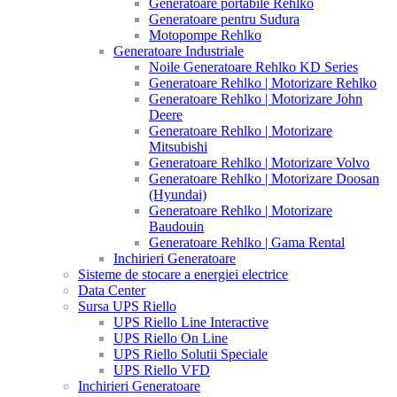
Generatoare portabile Rehlko
Generatoare pentru Sudura
Motopompe Rehlko
Generatoare Industriale
Noile Generatoare Rehlko KD Series
Generatoare Rehlko | Motorizare Rehlko
Generatoare Rehlko | Motorizare John
Deere
Generatoare Rehlko | Motorizare
Mitsubishi
Generatoare Rehlko | Motorizare Volvo
Generatoare Rehlko | Motorizare Doosan
(Hyundai)
Generatoare Rehlko | Motorizare
Baudouin
Generatoare Rehlko | Gama Rental
Inchirieri Generatoare
Sisteme de stocare a energiei electrice
Data Center
Sursa UPS Riello
UPS Riello Line Interactive
UPS Riello On Line
UPS Riello Solutii Speciale
UPS Riello VFD
Inchirieri Generatoare