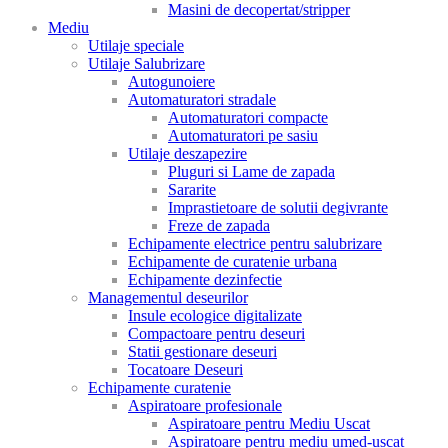
Masini de decopertat/stripper
Mediu
Utilaje speciale
Utilaje Salubrizare
Autogunoiere
Automaturatori stradale
Automaturatori compacte
Automaturatori pe sasiu
Utilaje deszapezire
Pluguri si Lame de zapada
Sararite
Imprastietoare de solutii degivrante
Freze de zapada
Echipamente electrice pentru salubrizare
Echipamente de curatenie urbana
Echipamente dezinfectie
Managementul deseurilor
Insule ecologice digitalizate
Compactoare pentru deseuri
Statii gestionare deseuri
Tocatoare Deseuri
Echipamente curatenie
Aspiratoare profesionale
Aspiratoare pentru Mediu Uscat
Aspiratoare pentru mediu umed-uscat