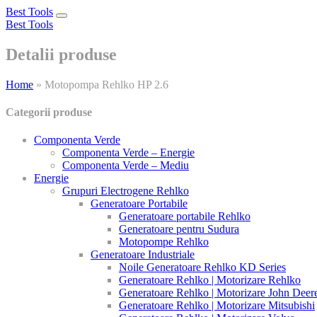
Best Tools
Toggle
Best Tools
navigation
Detalii produse
Home
»
Motopompa Rehlko HP 2.6
Categorii produse
Componenta Verde
Componenta Verde – Energie
Componenta Verde – Mediu
Energie
Grupuri Electrogene Rehlko
Generatoare Portabile
Generatoare portabile Rehlko
Generatoare pentru Sudura
Motopompe Rehlko
Generatoare Industriale
Noile Generatoare Rehlko KD Series
Generatoare Rehlko | Motorizare Rehlko
Generatoare Rehlko | Motorizare John Deer
Generatoare Rehlko | Motorizare Mitsubishi