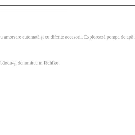
orsare automată și cu diferite accesorii. Explorează pompa de apă și c
imbându-și denumirea în
Rehlko.