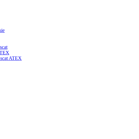
sie
scat
 ATEX
-uscat ATEX