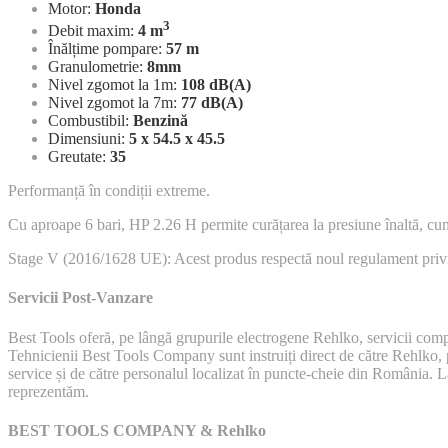
Motor:
Honda
3
Debit maxim:
4 m
Înălțime pompare:
57 m
Granulometrie:
8mm
Nivel zgomot la 1m:
108 dB(A)
Nivel zgomot la 7m:
77 dB(A)
Combustibil:
Benzină
Dimensiuni:
5 x 54.5 x 45.5
Greutate:
35
Performanță în condiții extreme.
Cu aproape 6 bari, HP 2.26 H permite curățarea la presiune înaltă, cum 
Stage V (2016/1628 UE): Acest produs respectă noul regulament privi
Servicii Post-Vanzare
Best Tools oferă, pe lângă grupurile electrogene Rehlko, servicii comp
Tehnicienii Best Tools Company sunt instruiți direct de către Rehlko, p
service și de către personalul localizat în puncte-cheie din România. La
reprezentăm.
BEST TOOLS COMPANY & Rehlko