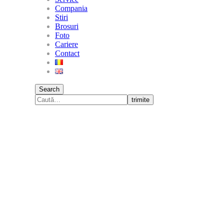
Compania
Stiri
Brosuri
Foto
Cariere
Contact
Search
trimite