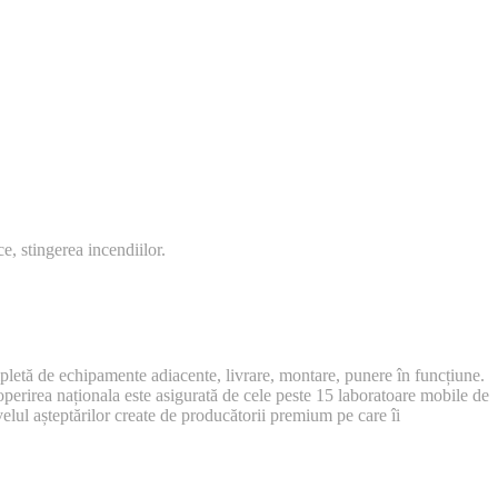
e, stingerea incendiilor.
pletă de echipamente adiacente, livrare, montare, punere în funcțiune.
operirea naționala este asigurată de cele peste 15 laboratoare mobile de
velul așteptărilor create de producătorii premium pe care îi