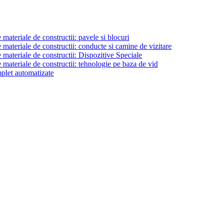
materiale de constructii: pavele si blocuri
materiale de constructii: conducte si camine de vizitare
 materiale de constructii: Dispozitive Speciale
 materiale de constructii: tehnologie pe baza de vid
plet automatizate