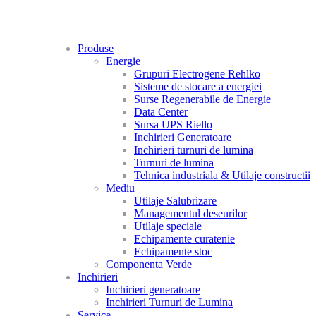
Produse
Energie
Grupuri Electrogene Rehlko
Sisteme de stocare a energiei
Surse Regenerabile de Energie
Data Center
Sursa UPS Riello
Inchirieri Generatoare
Inchirieri turnuri de lumina
Turnuri de lumina
Tehnica industriala & Utilaje constructii
Mediu
Utilaje Salubrizare
Managementul deseurilor
Utilaje speciale
Echipamente curatenie
Echipamente stoc
Componenta Verde
Inchirieri
Inchirieri generatoare
Inchirieri Turnuri de Lumina
Service