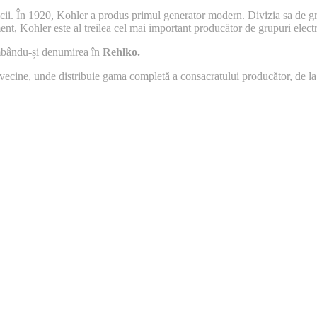
cii. În 1920, Kohler a produs primul generator modern. Divizia sa de gr
, Kohler este al treilea cel mai important producător de grupuri electr
imbându-și denumirea în
Rehlko.
ecine, unde distribuie gama completă a consacratului producător, de la 