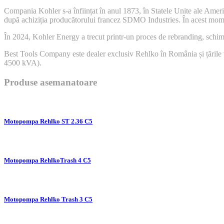
Compania Kohler s-a înființat în anul 1873, în Statele Unite ale Ameri
după achiziția producătorului francez SDMO Industries. În acest moment
În 2024, Kohler Energy a trecut printr-un proces de rebranding, sch
Best Tools Company este dealer exclusiv Rehlko în România și țările v
4500 kVA).
Produse asemanatoare
Motopompa Rehlko ST 2.36 C5
Motopompa RehlkoTrash 4 C5
Motopompa Rehlko Trash 3 C5