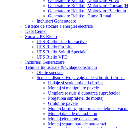
Generatoare Rehlko | Motorizare Volvo
Generatoare Rehlko | Motorizare Doosan (
Generatoare Rehlko | Motorizare Baudouin
Generatoare Rehlko | Gama Rental
Inchirieri Generatoare
Sisteme de stocare a energiei electrice
Data Center
Sursa UPS Riello
UPS Riello Line Interactive
UPS Riello On Line
UPS Riello Solutii Speciale
UPS Riello VFD
Inchirieri Generatoare
Tehnica Industriala & Utilaje constructii
Oferte speciale
Scule si dispozitive pavaje, dale si borduri Probst
Utilaje si scule noi de la Probst
Montaj si manipulare pavele
Umplere rosturi si curatarea suprafetelor
Pregatirea suprafetei de montaj
Ghilotine pavele
Montaj borduri, prefabricate si tehnica vac
Montaj dale de piatra/beton
Montaj elemente de separare
Montaj separatoare de autostrazi