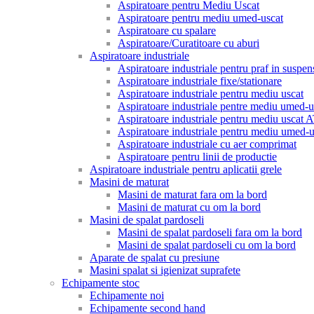
Aspiratoare pentru Mediu Uscat
Aspiratoare pentru mediu umed-uscat
Aspiratoare cu spalare
Aspiratoare/Curatitoare cu aburi
Aspiratoare industriale
Aspiratoare industriale pentru praf in suspen
Aspiratoare industriale fixe/stationare
Aspiratoare industriale pentru mediu uscat
Aspiratoare industriale pentre mediu umed-u
Aspiratoare industriale pentru mediu uscat
Aspiratoare industriale pentru mediu umed
Aspiratoare industriale cu aer comprimat
Aspiratoare pentru linii de productie
Aspiratoare industriale pentru aplicatii grele
Masini de maturat
Masini de maturat fara om la bord
Masini de maturat cu om la bord
Masini de spalat pardoseli
Masini de spalat pardoseli fara om la bord
Masini de spalat pardoseli cu om la bord
Aparate de spalat cu presiune
Masini spalat si igienizat suprafete
Echipamente stoc
Echipamente noi
Echipamente second hand