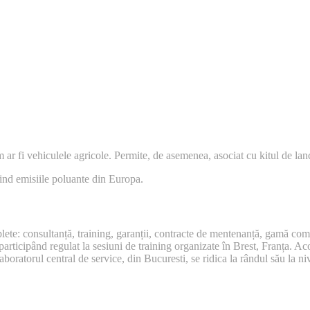
ar fi vehiculele agricole. Permite, de asemenea, asociat cu kitul de lanc
nd emisiile poluante din Europa.
lete: consultanță, training, garanții, contracte de mentenanță, gamă com
articipând regulat la sesiuni de training organizate în Brest, Franța. Ac
boratorul central de service, din Bucuresti, se ridica la rândul său la ni