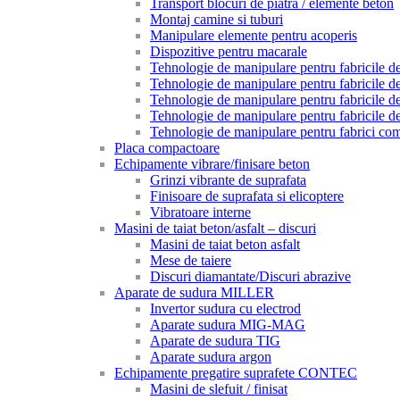
Transport blocuri de piatra / elemente beton
Montaj camine si tuburi
Manipulare elemente pentru acoperis
Dispozitive pentru macarale
Tehnologie de manipulare pentru fabricile de 
Tehnologie de manipulare pentru fabricile de 
Tehnologie de manipulare pentru fabricile de
Tehnologie de manipulare pentru fabricile de
Tehnologie de manipulare pentru fabrici com
Placa compactoare
Echipamente vibrare/finisare beton
Grinzi vibrante de suprafata
Finisoare de suprafata si elicoptere
Vibratoare interne
Masini de taiat beton/asfalt – discuri
Masini de taiat beton asfalt
Mese de taiere
Discuri diamantate/Discuri abrazive
Aparate de sudura MILLER
Invertor sudura cu electrod
Aparate sudura MIG-MAG
Aparate de sudura TIG
Aparate sudura argon
Echipamente pregatire suprafete CONTEC
Masini de slefuit / finisat