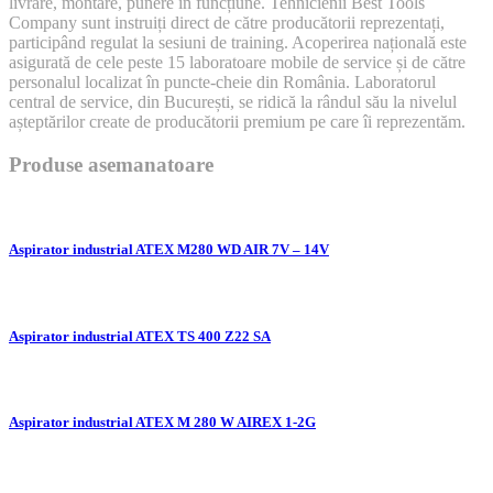
livrare, montare, punere în funcțiune. Tehnicienii Best Tools
Company sunt instruiți direct de către producătorii reprezentați,
participând regulat la sesiuni de training. Acoperirea națională este
asigurată de cele peste 15 laboratoare mobile de service și de către
personalul localizat în puncte-cheie din România. Laboratorul
central de service, din București, se ridică la rândul său la nivelul
așteptărilor create de producătorii premium pe care îi reprezentăm.
Produse asemanatoare
Aspirator industrial ATEX M280 WD AIR 7V – 14V
Aspirator industrial ATEX TS 400 Z22 SA
Aspirator industrial ATEX M 280 W AIREX 1-2G