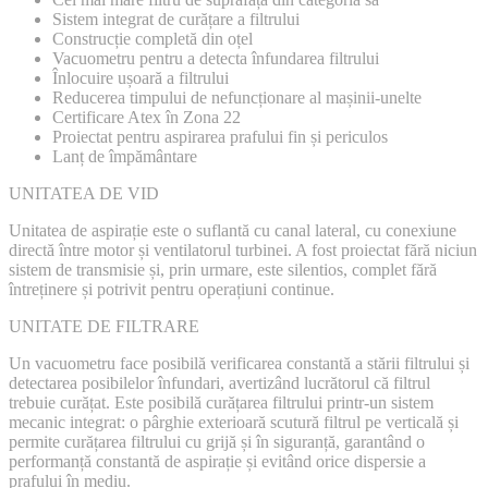
Sistem integrat de curățare a filtrului
Construcție completă din oțel
Vacuometru pentru a detecta înfundarea filtrului
Înlocuire ușoară a filtrului
Reducerea timpului de nefuncționare al mașinii-unelte
Certificare Atex în Zona 22
Proiectat pentru aspirarea prafului fin și periculos
Lanț de împământare
UNITATEA DE VID
Unitatea de aspirație este o suflantă cu canal lateral, cu conexiune
directă între motor și ventilatorul turbinei. A fost proiectat fără niciun
sistem de transmisie și, prin urmare, este silentios, complet fără
întreținere și potrivit pentru operațiuni continue.
UNITATE DE FILTRARE
Un vacuometru face posibilă verificarea constantă a stării filtrului și
detectarea posibilelor înfundari, avertizând lucrătorul că filtrul
trebuie curățat. Este posibilă curățarea filtrului printr-un sistem
mecanic integrat: o pârghie exterioară scutură filtrul pe verticală și
permite curățarea filtrului cu grijă și în siguranță, garantând o
performanță constantă de aspirație și evitând orice dispersie a
prafului în mediu.