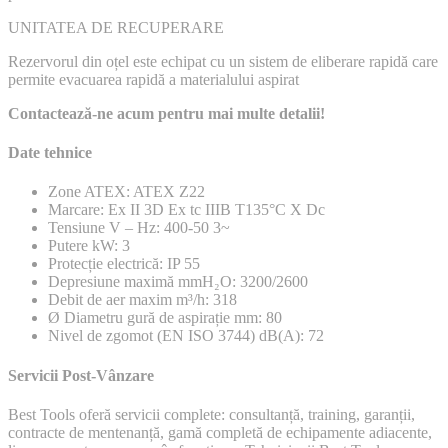
UNITATEA DE RECUPERARE
Rezervorul din oțel este echipat cu un sistem de eliberare rapidă care
permite evacuarea rapidă a materialului aspirat
Contactează-ne acum pentru mai multe detalii!
Date tehnice
Zone ATEX: ATEX Z22
Marcare: Ex II 3D Ex tc IIIB T135°C X Dc
Tensiune V – Hz: 400-50 3~
Putere kW: 3
Protecție electrică: IP 55
Depresiune maximă mmH₂O: 3200/2600
Debit de aer maxim m³/h: 318
Ø Diametru gură de aspirație mm: 80
Nivel de zgomot (EN ISO 3744) dB(A): 72
Servicii Post-Vânzare
Best Tools oferă servicii complete: consultanță, training, garanții,
contracte de mentenanță, gamă completă de echipamente adiacente,