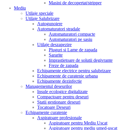
Masini de decopertat/stripper
Mediu
Utilaje speciale
Utilaje Salubrizare
Autogunoiere
Automaturatori stradale
Automaturatori compacte
Automaturatori pe sasiu
Utilaje deszapezire
Pluguri si Lame de zapada
Sararite
Imprastietoare de solutii degivrante
Freze de zapada
Echipamente electrice pentru salubrizare
Echipamente de curatenie urbana
Echipamente dezinfectie
Managementul deseurilor
Insule ecologice digitalizate
Compactoare pentru deseuri
Statii gestionare deseuri
Tocatoare Deseuri
Echipamente curatenie
Aspiratoare profesionale
Aspiratoare pentru Mediu Uscat
Aspiratoare pentru mediu umed-uscat