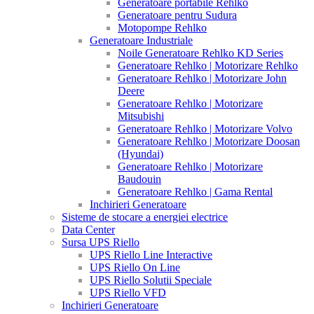
Generatoare portabile Rehlko
Generatoare pentru Sudura
Motopompe Rehlko
Generatoare Industriale
Noile Generatoare Rehlko KD Series
Generatoare Rehlko | Motorizare Rehlko
Generatoare Rehlko | Motorizare John
Deere
Generatoare Rehlko | Motorizare
Mitsubishi
Generatoare Rehlko | Motorizare Volvo
Generatoare Rehlko | Motorizare Doosan
(Hyundai)
Generatoare Rehlko | Motorizare
Baudouin
Generatoare Rehlko | Gama Rental
Inchirieri Generatoare
Sisteme de stocare a energiei electrice
Data Center
Sursa UPS Riello
UPS Riello Line Interactive
UPS Riello On Line
UPS Riello Solutii Speciale
UPS Riello VFD
Inchirieri Generatoare