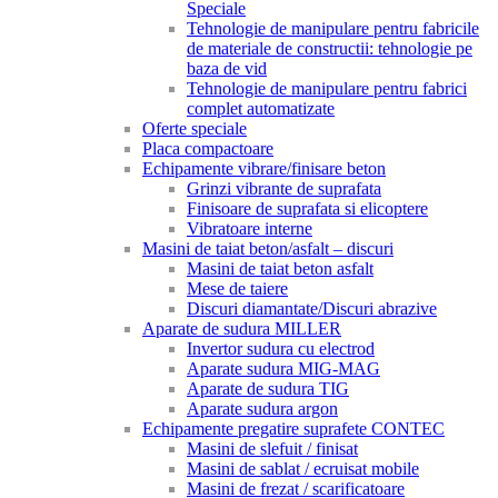
Speciale
Tehnologie de manipulare pentru fabricile
de materiale de constructii: tehnologie pe
baza de vid
Tehnologie de manipulare pentru fabrici
complet automatizate
Oferte speciale
Placa compactoare
Echipamente vibrare/finisare beton
Grinzi vibrante de suprafata
Finisoare de suprafata si elicoptere
Vibratoare interne
Masini de taiat beton/asfalt – discuri
Masini de taiat beton asfalt
Mese de taiere
Discuri diamantate/Discuri abrazive
Aparate de sudura MILLER
Invertor sudura cu electrod
Aparate sudura MIG-MAG
Aparate de sudura TIG
Aparate sudura argon
Echipamente pregatire suprafete CONTEC
Masini de slefuit / finisat
Masini de sablat / ecruisat mobile
Masini de frezat / scarificatoare