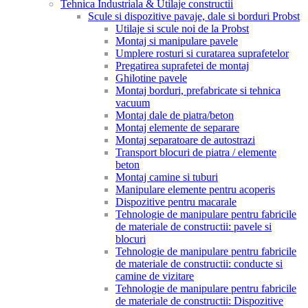
Tehnica Industriala & Utilaje constructii
Scule si dispozitive pavaje, dale si borduri Probst
Utilaje si scule noi de la Probst
Montaj si manipulare pavele
Umplere rosturi si curatarea suprafetelor
Pregatirea suprafetei de montaj
Ghilotine pavele
Montaj borduri, prefabricate si tehnica
vacuum
Montaj dale de piatra/beton
Montaj elemente de separare
Montaj separatoare de autostrazi
Transport blocuri de piatra / elemente
beton
Montaj camine si tuburi
Manipulare elemente pentru acoperis
Dispozitive pentru macarale
Tehnologie de manipulare pentru fabricile
de materiale de constructii: pavele si
blocuri
Tehnologie de manipulare pentru fabricile
de materiale de constructii: conducte si
camine de vizitare
Tehnologie de manipulare pentru fabricile
de materiale de constructii: Dispozitive