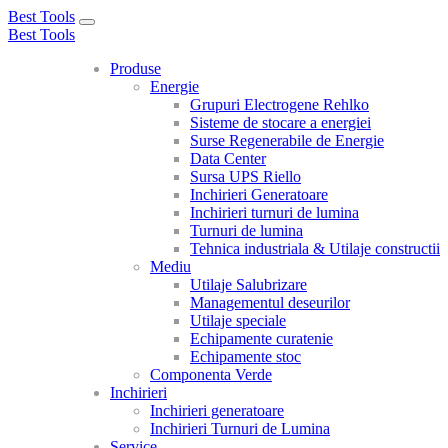
Best Tools
Toggle
Best Tools
navigation
Produse
Energie
Grupuri Electrogene Rehlko
Sisteme de stocare a energiei
Surse Regenerabile de Energie
Data Center
Sursa UPS Riello
Inchirieri Generatoare
Inchirieri turnuri de lumina
Turnuri de lumina
Tehnica industriala & Utilaje constructii
Mediu
Utilaje Salubrizare
Managementul deseurilor
Utilaje speciale
Echipamente curatenie
Echipamente stoc
Componenta Verde
Inchirieri
Inchirieri generatoare
Inchirieri Turnuri de Lumina
Service