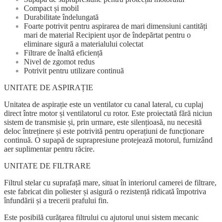
Compact și mobil
Durabilitate îndelungată
Foarte potrivit pentru aspirarea de mari dimensiuni cantități
mari de material Recipient ușor de îndepărtat pentru o
eliminare sigură a materialului colectat
Filtrare de înaltă eficiență
Nivel de zgomot redus
Potrivit pentru utilizare continuă
UNITATE DE ASPIRAȚIE
Unitatea de aspirație este un ventilator cu canal lateral, cu cuplaj
direct între motor și ventilatorul cu rotor. Este proiectată fără niciun
sistem de transmisie și, prin urmare, este silențioasă, nu necesită
deloc întreținere și este potrivită pentru operațiuni de funcționare
continuă. O supapă de suprapresiune protejează motorul, furnizând
aer suplimentar pentru răcire.
UNITATE DE FILTRARE
Filtrul stelar cu suprafață mare, situat în interiorul camerei de filtrare,
este fabricat din poliester și asigură o rezistență ridicată împotriva
înfundării și a trecerii prafului fin.
Este posibilă curățarea filtrului cu ajutorul unui sistem mecanic