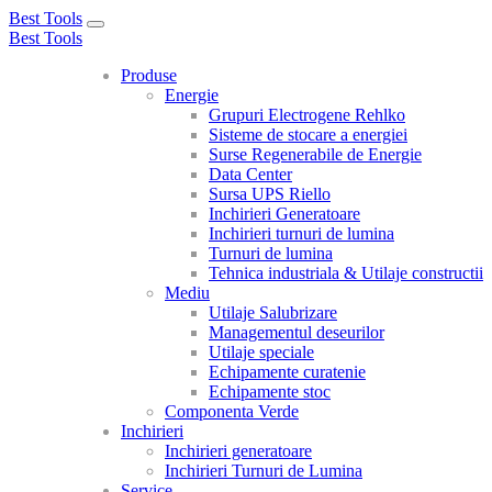
Best Tools
Toggle
Best Tools
navigation
Produse
Energie
Grupuri Electrogene Rehlko
Sisteme de stocare a energiei
Surse Regenerabile de Energie
Data Center
Sursa UPS Riello
Inchirieri Generatoare
Inchirieri turnuri de lumina
Turnuri de lumina
Tehnica industriala & Utilaje constructii
Mediu
Utilaje Salubrizare
Managementul deseurilor
Utilaje speciale
Echipamente curatenie
Echipamente stoc
Componenta Verde
Inchirieri
Inchirieri generatoare
Inchirieri Turnuri de Lumina
Service