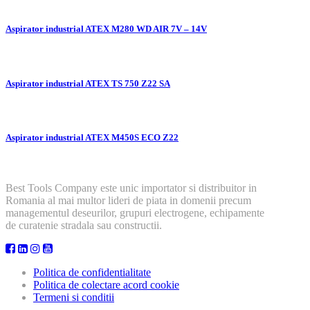
Aspirator industrial ATEX M280 WD AIR 7V – 14V
Aspirator industrial ATEX TS 750 Z22 SA
Aspirator industrial ATEX M450S ECO Z22
Best Tools Company este unic importator si distribuitor in
Romania al mai multor lideri de piata in domenii precum
managementul deseurilor, grupuri electrogene, echipamente
de curatenie stradala sau constructii.
Politica de confidentialitate
Politica de colectare acord cookie
Termeni si conditii