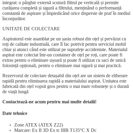
integrat: o pârghie externă scutură filtrul pe verticală și permite
curățarea completă și sigură a filtrului, menținând o performanță
constantă de aspirare și împiedicând orice dispersie de praf în mediul
înconjurător.
UNITATE DE COLECTARE
Aspiratorul este asamblat pe un șasiu robust din oțel și prevăzut cu
roți de calitate industrială, care îl fac potrivit pentru serviciul mobil
chiar și atunci când este utilizat pe suprafețe accidentate. Materialul
aspirat este colectat într-un container de oțel pe roți, care poate fi
extras pentru o eliminare ușoară și poate fi utilizat cu saci de unică
folosință opționali, pentru o eliminare mai sigură și mai practică.
Rezervorul de colectare detașabil din oțel are un sistem de eliberare
rapidă pentru eliminarea rapidă a materialului aspirat. Unitatea este
fabricată din oțel vopsit gros pentru o mai mare robustețe și o durată
de viață lungă
Contactează-ne acum pentru mai multe detalii!
Date tehnice
Zone ATEX (ATEX Z22)
Marcare: Ex II 3D Ex tc IIIB T135°C X Dc