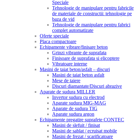
Speciale
Tehnologie de manipulare pentru fabricile
de materiale de constructii: tehnologie pe
baza de vid
Tehnologie de manipulare pentru fabrici
complet automatizate
Oferte speciale
Placa compactoare
Echipamente vibrare/finisare beton
Grinzi vibrante de suprafata
Finisoare de suprafata si elicoptere
Vibratoare interne
Masini de taiat beton/asfalt – discuri
Masini de taiat beton asfalt
Mese de taiere
Discuri diamantate/Discuri abrazive
Aparate de sudura MILLER
Invertor sudura cu electrod
Aparate sudura MIG-MAG
Aparate de sudura TIG
Aparate sudura argon
Echipamente pregatire suprafete CONTEC
Masini de slefuit / finisat
Masini de sablat / ecruisat mobile
Masini de frezat / scarificatoare