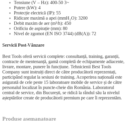
Tensiune (V – Hz): 400-50 3~
Putere (kW): 4
Protecție electrică (IP): 55
Ridicare maximă a apei (mmH₂O): 3200
Debit maxim de aer (m³/h): 450
Orificiu de aspirație (mm): 80
Nivel de zgomot (EN ISO 3744) (dB(A)): 72
Servicii Post-Vânzare
Best Tools oferă servicii complete: consultanță, training, garanții,
contracte de mentenanță, gamă completă de echipamente adiacente,
livrare, montare, punere în funcțiune. Tehnicienii Best Tools
Company sunt instruiți direct de către producătorii reprezentați,
participând regulat la sesiuni de training. Acoperirea națională este
asigurată de cele peste 15 laboratoare mobile de service și de către
personalul localizat în puncte-cheie din România. Laboratorul
central de service, din București, se ridică la rândul său la nivelul
așteptărilor create de producătorii premium pe care îi reprezentăm.
Produse asemanatoare