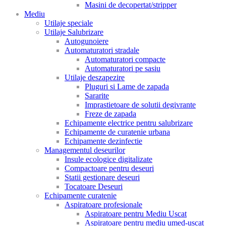
Masini de decopertat/stripper
Mediu
Utilaje speciale
Utilaje Salubrizare
Autogunoiere
Automaturatori stradale
Automaturatori compacte
Automaturatori pe sasiu
Utilaje deszapezire
Pluguri si Lame de zapada
Sararite
Imprastietoare de solutii degivrante
Freze de zapada
Echipamente electrice pentru salubrizare
Echipamente de curatenie urbana
Echipamente dezinfectie
Managementul deseurilor
Insule ecologice digitalizate
Compactoare pentru deseuri
Statii gestionare deseuri
Tocatoare Deseuri
Echipamente curatenie
Aspiratoare profesionale
Aspiratoare pentru Mediu Uscat
Aspiratoare pentru mediu umed-uscat