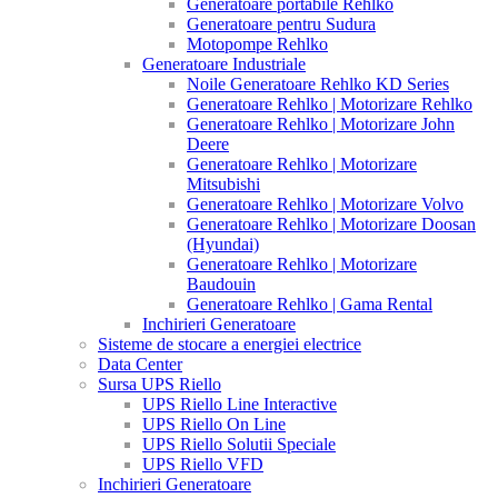
Generatoare portabile Rehlko
Generatoare pentru Sudura
Motopompe Rehlko
Generatoare Industriale
Noile Generatoare Rehlko KD Series
Generatoare Rehlko | Motorizare Rehlko
Generatoare Rehlko | Motorizare John
Deere
Generatoare Rehlko | Motorizare
Mitsubishi
Generatoare Rehlko | Motorizare Volvo
Generatoare Rehlko | Motorizare Doosan
(Hyundai)
Generatoare Rehlko | Motorizare
Baudouin
Generatoare Rehlko | Gama Rental
Inchirieri Generatoare
Sisteme de stocare a energiei electrice
Data Center
Sursa UPS Riello
UPS Riello Line Interactive
UPS Riello On Line
UPS Riello Solutii Speciale
UPS Riello VFD
Inchirieri Generatoare