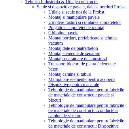
Tehnica Industriala & Utilaje constructii
Scule si dispozitive pavaje, dale si borduri Probst
Utilaje si scule noi de la Probst
Montaj si manipulare pavele
Umplere rosturi si curatarea suprafetelor
Pregatirea suprafetei de montaj
Ghilotine pavele
Montaj borduri, prefabricate si tehnica
vacuum
Montaj dale de piatra/beton
Montaj elemente de separare
Montaj separatoare de autostrazi
Transport blocuri de piatra / elemente
beton
Montaj camine si tuburi
Manipulare elemente pentru acoperis
Dispozitive pentru macarale
Tehnologie de manipulare pentru fabricile
de materiale de constructii: pavele si
blocuri
Tehnologie de manipulare pentru fabricile
de materiale de constructii: conducte si
camine de vizitare
Tehnologie de manipulare pentru fabricile
de materiale de constructii: Dispozitive