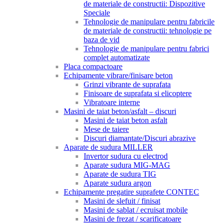
de materiale de constructii: Dispozitive
Speciale
Tehnologie de manipulare pentru fabricile
de materiale de constructii: tehnologie pe
baza de vid
Tehnologie de manipulare pentru fabrici
complet automatizate
Placa compactoare
Echipamente vibrare/finisare beton
Grinzi vibrante de suprafata
Finisoare de suprafata si elicoptere
Vibratoare interne
Masini de taiat beton/asfalt – discuri
Masini de taiat beton asfalt
Mese de taiere
Discuri diamantate/Discuri abrazive
Aparate de sudura MILLER
Invertor sudura cu electrod
Aparate sudura MIG-MAG
Aparate de sudura TIG
Aparate sudura argon
Echipamente pregatire suprafete CONTEC
Masini de slefuit / finisat
Masini de sablat / ecruisat mobile
Masini de frezat / scarificatoare