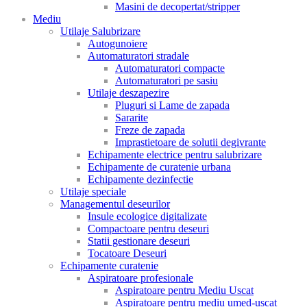
Masini de decopertat/stripper
Mediu
Utilaje Salubrizare
Autogunoiere
Automaturatori stradale
Automaturatori compacte
Automaturatori pe sasiu
Utilaje deszapezire
Pluguri si Lame de zapada
Sararite
Freze de zapada
Imprastietoare de solutii degivrante
Echipamente electrice pentru salubrizare
Echipamente de curatenie urbana
Echipamente dezinfectie
Utilaje speciale
Managementul deseurilor
Insule ecologice digitalizate
Compactoare pentru deseuri
Statii gestionare deseuri
Tocatoare Deseuri
Echipamente curatenie
Aspiratoare profesionale
Aspiratoare pentru Mediu Uscat
Aspiratoare pentru mediu umed-uscat