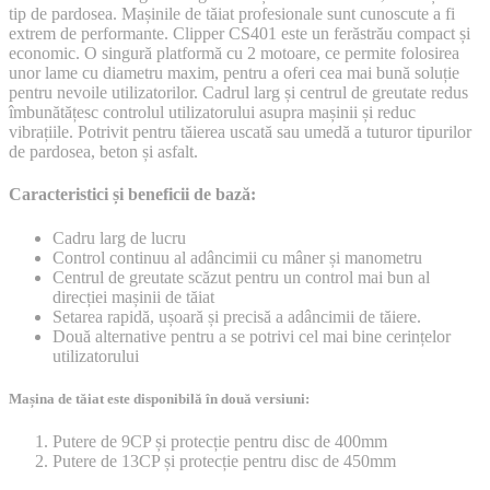
tip de pardosea. Mașinile de tăiat profesionale sunt cunoscute a fi
extrem de performante. Clipper CS401 este un ferăstrău compact și
economic. O singură platformă cu 2 motoare, ce permite folosirea
unor lame cu diametru maxim, pentru a oferi cea mai bună soluție
pentru nevoile utilizatorilor. Cadrul larg și centrul de greutate redus
îmbunătățesc controlul utilizatorului asupra mașinii și reduc
vibrațiile. Potrivit pentru tăierea uscată sau umedă a tuturor tipurilor
de pardosea, beton și asfalt.
Caracteristici și beneficii de bază:
Cadru larg de lucru
Control continuu al adâncimii cu mâner și manometru
Centrul de greutate scăzut pentru un control mai bun al
direcției mașinii de tăiat
Setarea rapidă, ușoară și precisă a adâncimii de tăiere.
Două alternative pentru a se potrivi cel mai bine cerințelor
utilizatorului
Mașina de tăiat este disponibilă în două versiuni:
Putere de 9CP și protecție pentru disc de 400mm
Putere de 13CP și protecție pentru disc de 450mm