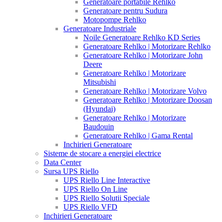
Generatoare portabile Rehlko
Generatoare pentru Sudura
Motopompe Rehlko
Generatoare Industriale
Noile Generatoare Rehlko KD Series
Generatoare Rehlko | Motorizare Rehlko
Generatoare Rehlko | Motorizare John
Deere
Generatoare Rehlko | Motorizare
Mitsubishi
Generatoare Rehlko | Motorizare Volvo
Generatoare Rehlko | Motorizare Doosan
(Hyundai)
Generatoare Rehlko | Motorizare
Baudouin
Generatoare Rehlko | Gama Rental
Inchirieri Generatoare
Sisteme de stocare a energiei electrice
Data Center
Sursa UPS Riello
UPS Riello Line Interactive
UPS Riello On Line
UPS Riello Solutii Speciale
UPS Riello VFD
Inchirieri Generatoare