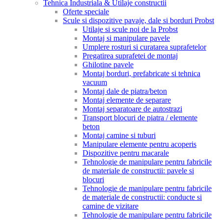
Tehnica Industriala & Utilaje constructii
Oferte speciale
Scule si dispozitive pavaje, dale si borduri Probst
Utilaje si scule noi de la Probst
Montaj si manipulare pavele
Umplere rosturi si curatarea suprafetelor
Pregatirea suprafetei de montaj
Ghilotine pavele
Montaj borduri, prefabricate si tehnica
vacuum
Montaj dale de piatra/beton
Montaj elemente de separare
Montaj separatoare de autostrazi
Transport blocuri de piatra / elemente
beton
Montaj camine si tuburi
Manipulare elemente pentru acoperis
Dispozitive pentru macarale
Tehnologie de manipulare pentru fabricile
de materiale de constructii: pavele si
blocuri
Tehnologie de manipulare pentru fabricile
de materiale de constructii: conducte si
camine de vizitare
Tehnologie de manipulare pentru fabricile