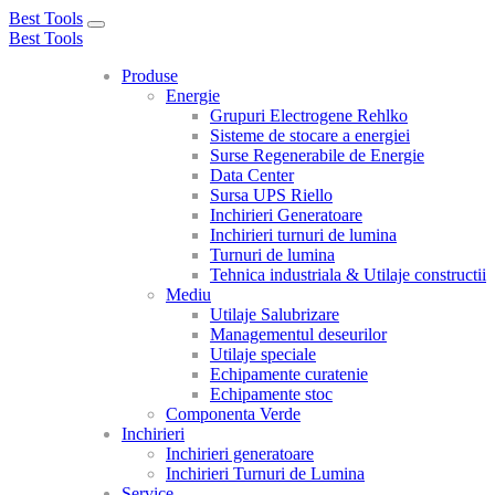
Best Tools
Toggle
Best Tools
navigation
Produse
Energie
Grupuri Electrogene Rehlko
Sisteme de stocare a energiei
Surse Regenerabile de Energie
Data Center
Sursa UPS Riello
Inchirieri Generatoare
Inchirieri turnuri de lumina
Turnuri de lumina
Tehnica industriala & Utilaje constructii
Mediu
Utilaje Salubrizare
Managementul deseurilor
Utilaje speciale
Echipamente curatenie
Echipamente stoc
Componenta Verde
Inchirieri
Inchirieri generatoare
Inchirieri Turnuri de Lumina
Service