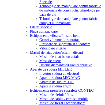
Speciale
Tehnologie de manipulare pentru fabricile
de materiale de constructii: tehnologie pe
baza de vid
Tehnologie de manipulare pentru fabrici
complet automatizate
Oferte speciale
Placa compactoare
Echipamente vibrare/finisare beton
Grinzi vibrante de suprafata
Finisoare de suprafata si elicoptere
Vibratoare interne
Masini de taiat beton/asfalt – discuri
Masini de taiat beton asfalt
Mese de taiere
Discuri diamantate/Discuri abrazive
Aparate de sudura MILLER
Invertor sudura cu electrod
Aparate sudura MIG-MAG
Aparate de sudura TIG
Aparate sudura argon
Echipamente pregatire suprafete CONTEC
Masini de slefuit / finisat
Masini de sablat / ecruisat mobile
Masini de frezat / scarificatoare