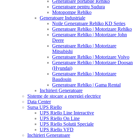
Generatoare portabile Rehlko
Generatoare pentru Sudura
Motopompe Rehlko
Generatoare Industriale
Noile Generatoare Rehlko KD Series
Generatoare Rehlko | Motorizare Rehlko
Generatoare Rehlko | Motorizare John
Deere
Generatoare Rehlko | Motorizare
Mitsubishi
Generatoare Rehlko | Motorizare Volvo
Generatoare Rehlko | Motorizare Doosan
(Hyundai)
Generatoare Rehlko | Motorizare
Baudouin
Generatoare Rehlko | Gama Rental
Inchirieri Generatoare
Sisteme de stocare a energiei electrice
Data Center
Sursa UPS Riello
UPS Riello Line Interactive
UPS Riello On Line
UPS Riello Solutii Speciale
UPS Riello VFD
Inchirieri Generatoare