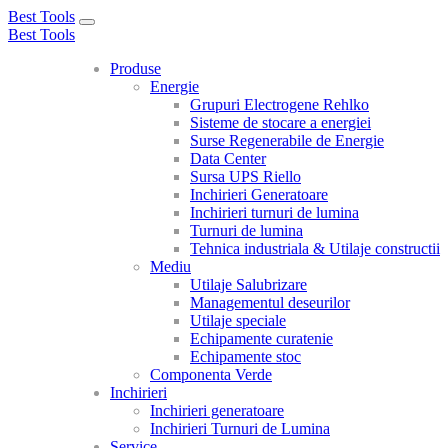
Best Tools
Toggle
Best Tools
navigation
Produse
Energie
Grupuri Electrogene Rehlko
Sisteme de stocare a energiei
Surse Regenerabile de Energie
Data Center
Sursa UPS Riello
Inchirieri Generatoare
Inchirieri turnuri de lumina
Turnuri de lumina
Tehnica industriala & Utilaje constructii
Mediu
Utilaje Salubrizare
Managementul deseurilor
Utilaje speciale
Echipamente curatenie
Echipamente stoc
Componenta Verde
Inchirieri
Inchirieri generatoare
Inchirieri Turnuri de Lumina
Service