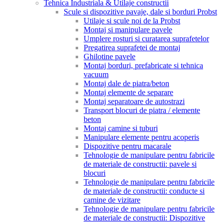
Tehnica Industriala & Utilaje constructii
Scule si dispozitive pavaje, dale si borduri Probst
Utilaje si scule noi de la Probst
Montaj si manipulare pavele
Umplere rosturi si curatarea suprafetelor
Pregatirea suprafetei de montaj
Ghilotine pavele
Montaj borduri, prefabricate si tehnica
vacuum
Montaj dale de piatra/beton
Montaj elemente de separare
Montaj separatoare de autostrazi
Transport blocuri de piatra / elemente
beton
Montaj camine si tuburi
Manipulare elemente pentru acoperis
Dispozitive pentru macarale
Tehnologie de manipulare pentru fabricile
de materiale de constructii: pavele si
blocuri
Tehnologie de manipulare pentru fabricile
de materiale de constructii: conducte si
camine de vizitare
Tehnologie de manipulare pentru fabricile
de materiale de constructii: Dispozitive