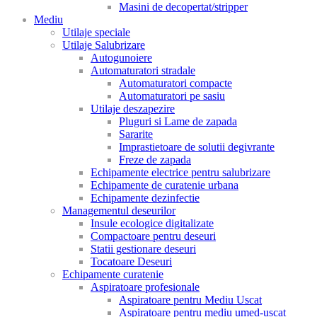
Masini de decopertat/stripper
Mediu
Utilaje speciale
Utilaje Salubrizare
Autogunoiere
Automaturatori stradale
Automaturatori compacte
Automaturatori pe sasiu
Utilaje deszapezire
Pluguri si Lame de zapada
Sararite
Imprastietoare de solutii degivrante
Freze de zapada
Echipamente electrice pentru salubrizare
Echipamente de curatenie urbana
Echipamente dezinfectie
Managementul deseurilor
Insule ecologice digitalizate
Compactoare pentru deseuri
Statii gestionare deseuri
Tocatoare Deseuri
Echipamente curatenie
Aspiratoare profesionale
Aspiratoare pentru Mediu Uscat
Aspiratoare pentru mediu umed-uscat