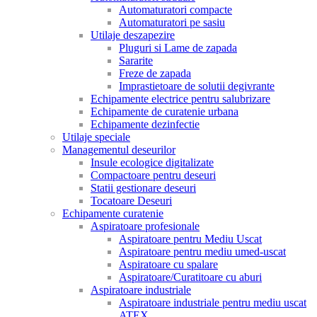
Automaturatori compacte
Automaturatori pe sasiu
Utilaje deszapezire
Pluguri si Lame de zapada
Sararite
Freze de zapada
Imprastietoare de solutii degivrante
Echipamente electrice pentru salubrizare
Echipamente de curatenie urbana
Echipamente dezinfectie
Utilaje speciale
Managementul deseurilor
Insule ecologice digitalizate
Compactoare pentru deseuri
Statii gestionare deseuri
Tocatoare Deseuri
Echipamente curatenie
Aspiratoare profesionale
Aspiratoare pentru Mediu Uscat
Aspiratoare pentru mediu umed-uscat
Aspiratoare cu spalare
Aspiratoare/Curatitoare cu aburi
Aspiratoare industriale
Aspiratoare industriale pentru mediu uscat
ATEX