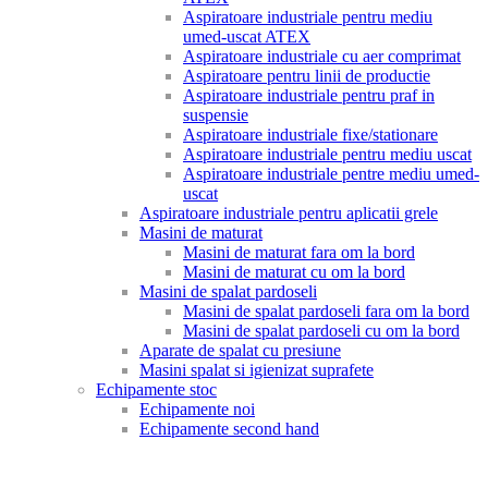
Aspiratoare industriale pentru mediu
umed-uscat ATEX
Aspiratoare industriale cu aer comprimat
Aspiratoare pentru linii de productie
Aspiratoare industriale pentru praf in
suspensie
Aspiratoare industriale fixe/stationare
Aspiratoare industriale pentru mediu uscat
Aspiratoare industriale pentre mediu umed-
uscat
Aspiratoare industriale pentru aplicatii grele
Masini de maturat
Masini de maturat fara om la bord
Masini de maturat cu om la bord
Masini de spalat pardoseli
Masini de spalat pardoseli fara om la bord
Masini de spalat pardoseli cu om la bord
Aparate de spalat cu presiune
Masini spalat si igienizat suprafete
Echipamente stoc
Echipamente noi
Echipamente second hand