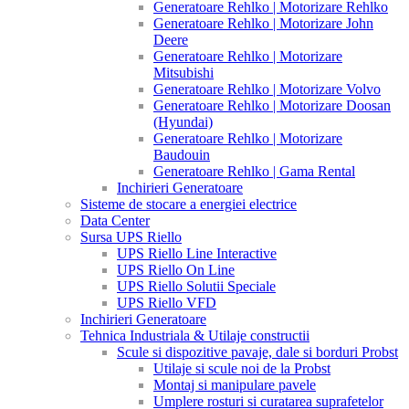
Generatoare Rehlko | Motorizare Rehlko
Generatoare Rehlko | Motorizare John
Deere
Generatoare Rehlko | Motorizare
Mitsubishi
Generatoare Rehlko | Motorizare Volvo
Generatoare Rehlko | Motorizare Doosan
(Hyundai)
Generatoare Rehlko | Motorizare
Baudouin
Generatoare Rehlko | Gama Rental
Inchirieri Generatoare
Sisteme de stocare a energiei electrice
Data Center
Sursa UPS Riello
UPS Riello Line Interactive
UPS Riello On Line
UPS Riello Solutii Speciale
UPS Riello VFD
Inchirieri Generatoare
Tehnica Industriala & Utilaje constructii
Scule si dispozitive pavaje, dale si borduri Probst
Utilaje si scule noi de la Probst
Montaj si manipulare pavele
Umplere rosturi si curatarea suprafetelor