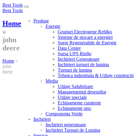
Best Tools
Toggle
Best Tools
navigation
Produse
Home
Energie
»
Grupuri Electrogene Rehlko
Sisteme de stocare a energiei
john
Surse Regenerabile de Energie
deere
Data Center
Sursa UPS Riello
Inchirieri Generatoare
Home
»
Inchirieri turnuri de lumina
john
Turnuri de lumina
deere
Tehnica industriala & Utilaje constructii
Mediu
Utilaje Salubrizare
Managementul deseurilor
Utilaje speciale
Echipamente curatenie
Echipamente stoc
Componenta Verde
Inchirieri
Inchirieri generatoare
Inchirieri Turnuri de Lumina
Service