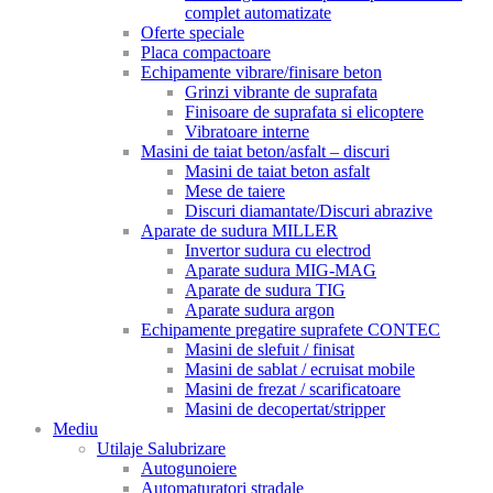
complet automatizate
Oferte speciale
Placa compactoare
Echipamente vibrare/finisare beton
Grinzi vibrante de suprafata
Finisoare de suprafata si elicoptere
Vibratoare interne
Masini de taiat beton/asfalt – discuri
Masini de taiat beton asfalt
Mese de taiere
Discuri diamantate/Discuri abrazive
Aparate de sudura MILLER
Invertor sudura cu electrod
Aparate sudura MIG-MAG
Aparate de sudura TIG
Aparate sudura argon
Echipamente pregatire suprafete CONTEC
Masini de slefuit / finisat
Masini de sablat / ecruisat mobile
Masini de frezat / scarificatoare
Masini de decopertat/stripper
Mediu
Utilaje Salubrizare
Autogunoiere
Automaturatori stradale