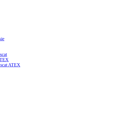
sie
scat
 ATEX
-uscat ATEX