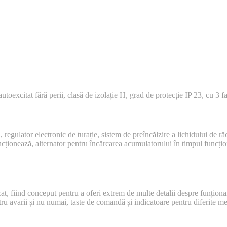
toexcitat fără perii, clasă de izolație H, grad de protecție IP 23, cu 3 fa
, regulator electronic de turație, sistem de preîncălzire a lichidului de r
cționează, alternator pentru încărcarea acumulatorului în timpul funcțion
cat, fiind conceput pentru a oferi extrem de multe detalii despre funțio
ru avarii și nu numai, taste de comandă și indicatoare pentru diferite me