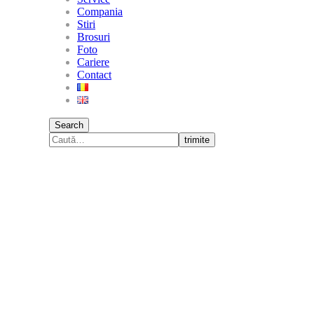
Compania
Stiri
Brosuri
Foto
Cariere
Contact
Search
trimite