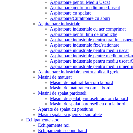
Aspiratoare pentru Mediu Uscat
Aspiratoare pentru mediu umed-uscat
Aspiratoare cu spalare
Aspiratoare/Curatitoare cu aburi
Aspiratoare industriale
Aspiratoare industriale cu aer comprimat
Aspiratoare pentru linii de productie
Aspiratoare industriale pentru praf in suspen
Aspiratoare industriale fixe/stationare
Aspiratoare industriale pentru mediu uscat
Aspiratoare industriale pentre mediu umed-u
Aspiratoare industriale pentru mediu uscat
Aspiratoare industriale pentru mediu umed
Aspiratoare industriale pentru aplicatii grele
Masini de maturat
Masini de maturat fara om la bord
Masini de maturat cu om la bord
Masini de spalat pardoseli
Masini de spalat pardoseli fara om la bord
Masini de spalat pardoseli cu om la bord
Aparate de spalat cu presiune
Masini spalat si igienizat suprafete
Echipamente stoc
Echipamente noi
Echipamente second hand