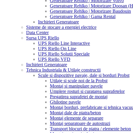
Generatoare Rehlko | Motorizare Volvo
Generatoare Rehlko | Motorizare Doosan (
Generatoare Rehlko | Motorizare Baudouin
Generatoare Rehlko | Gama Rental
Inchirieri Generatoare
Sisteme de stocare a energiei electrice
Data Center
Sursa UPS Riello
UPS Riello Line Interactive
UPS Riello On Line
UPS Riello Solutii Speciale
UPS Riello VFD
Inchirieri Generatoare
Tehnica Industriala & Utilaje constructii
Scule si dispozitive pavaje, dale si borduri Probst
Utilaje si scule noi de la Probst
Montaj si manipulare pavele
Umplere rosturi si curatarea suprafetelor
Pregatirea suprafetei de montaj
Ghilotine pavele
Montaj borduri, prefabricate si tehnica vac
Montaj dale de piatra/beton
Montaj elemente de separare
Montaj separatoare de autostrazi
Transport blocuri de piatra / elemente beton