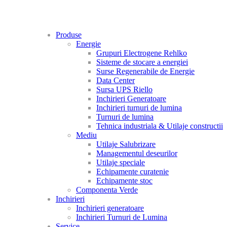
Produse
Energie
Grupuri Electrogene Rehlko
Sisteme de stocare a energiei
Surse Regenerabile de Energie
Data Center
Sursa UPS Riello
Inchirieri Generatoare
Inchirieri turnuri de lumina
Turnuri de lumina
Tehnica industriala & Utilaje constructii
Mediu
Utilaje Salubrizare
Managementul deseurilor
Utilaje speciale
Echipamente curatenie
Echipamente stoc
Componenta Verde
Inchirieri
Inchirieri generatoare
Inchirieri Turnuri de Lumina
Service