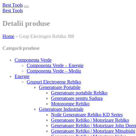
Best Tools
Toggle
Best Tools
navigation
Detalii produse
Home
»
Grup Electrogen Rehlko J88
Categorii produse
Componenta Verde
Componenta Verde – Energie
Componenta Verde – Mediu
Energie
Grupuri Electrogene Rehlko
Generatoare Portabile
Generatoare portabile Rehlko
Generatoare pentru Sudura
Motopompe Rehlko
Generatoare Industriale
Noile Generatoare Rehlko KD Series
Generatoare Rehlko | Motorizare Rehlko
Generatoare Rehlko | Motorizare John Deer
Generatoare Rehlko | Motorizare Mitsubishi