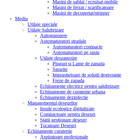
Masini de sablat / ecruisat mobile
Masini de frezat / scarificatoare
Masini de decopertat/stripper
Mediu
Utilaje speciale
Utilaje Salubrizare
Autogunoiere
Automaturatori stradale
Automaturatori compacte
Automaturatori pe sasiu
Utilaje deszapezire
Pluguri si Lame de zapada
Sararite
Imprastietoare de solutii degivrante
Freze de zapada
Echipamente electrice pentru salubrizare
Echipamente de curatenie urbana
Echipamente dezinfectie
Managementul deseurilor
Insule ecologice digitalizate
Compactoare pentru deseuri
Statii gestionare deseuri
Tocatoare Deseuri
Echipamente curatenie
Aspiratoare profesionale