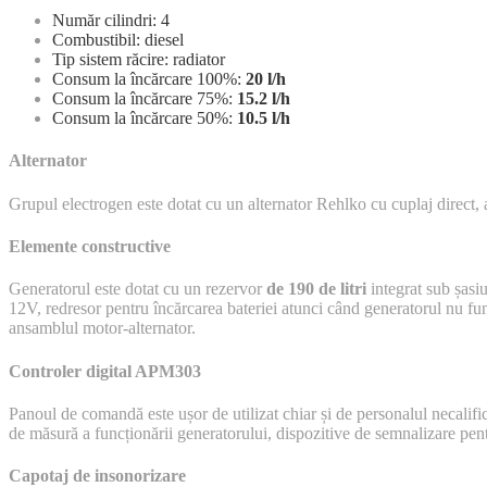
Număr cilindri: 4
Combustibil: diesel
Tip sistem răcire: radiator
Consum la încărcare 100%:
20 l/h
Consum la încărcare 75%:
15.
2 l/h
Consum la încărcare 50%:
10.
5 l/h
Alternator
Grupul electrogen este dotat cu un alternator Rehlko cu cuplaj direct, au
Elemente constructive
Generatorul este dotat cu un rezervor
de 190 de litri
integrat sub șasiu
12V, redresor pentru încărcarea bateriei atunci când generatorul nu fun
ansamblul motor-alternator.
Controler digital APM303
Panoul de comandă este ușor de utilizat chiar și de personalul necalifi
de măsură a funcționării generatorului, dispozitive de semnalizare pent
Capotaj de insonorizare