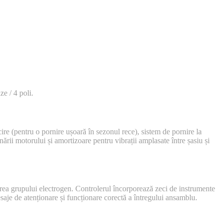
ze / 4 poli.
ăcire (pentru o pornire ușoară în sezonul rece), sistem de pornire la
ării motorului și amortizoare pentru vibrații amplasate între șasiu și
narea grupului electrogen. Controlerul încorporează zeci de instrumente
saje de atenționare și funcționare corectă a întregului ansamblu.