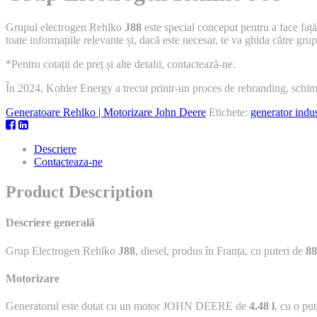
Grupul electrogen Rehlko
J88
este special conceput pentru a face față
toate informațiile relevante și, dacă este necesar, te va ghida către gru
*Pentru cotații de preț și alte detalii, contactează-ne.
În 2024, Kohler Energy a trecut printr-un proces de rebranding, sch
Generatoare Rehlko | Motorizare John Deere
Etichete:
generator indus
Descriere
Contacteaza-ne
Product Description
Descriere generală
Grup Electrogen Rehlko
J88
, diesel, produs în Franța, cu puteri de
8
Motorizare
Generatorul este dotat cu un motor JOHN DEERE de
4.48 l
, cu o p