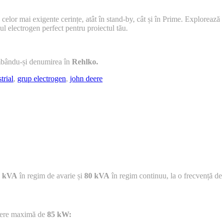
 celor mai exigente cerințe, atât în stand-by, cât și în Prime. Explorează
pul electrogen perfect pentru proiectul tău.
imbându-și denumirea în
Rehlko.
trial
,
grup electrogen
,
john deere
8 kVA
în regim de avarie și
80 kVA
în regim continuu, la o frecvență de
utere maximă de
85 kW: