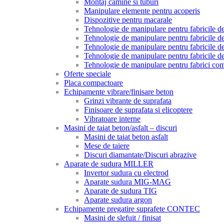
Montaj camine si tuburi
Manipulare elemente pentru acoperis
Dispozitive pentru macarale
Tehnologie de manipulare pentru fabricile de 
Tehnologie de manipulare pentru fabricile de 
Tehnologie de manipulare pentru fabricile de
Tehnologie de manipulare pentru fabricile de
Tehnologie de manipulare pentru fabrici com
Oferte speciale
Placa compactoare
Echipamente vibrare/finisare beton
Grinzi vibrante de suprafata
Finisoare de suprafata si elicoptere
Vibratoare interne
Masini de taiat beton/asfalt – discuri
Masini de taiat beton asfalt
Mese de taiere
Discuri diamantate/Discuri abrazive
Aparate de sudura MILLER
Invertor sudura cu electrod
Aparate sudura MIG-MAG
Aparate de sudura TIG
Aparate sudura argon
Echipamente pregatire suprafete CONTEC
Masini de slefuit / finisat