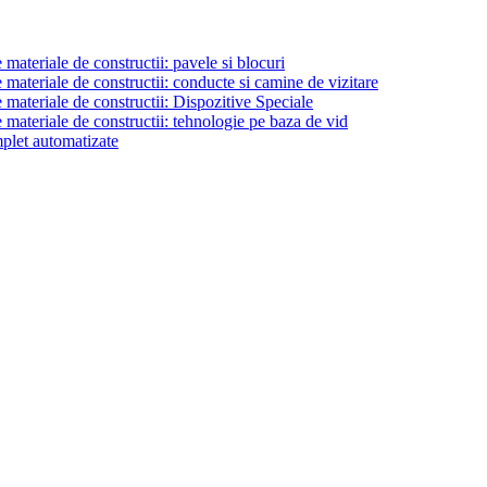
materiale de constructii: pavele si blocuri
materiale de constructii: conducte si camine de vizitare
 materiale de constructii: Dispozitive Speciale
 materiale de constructii: tehnologie pe baza de vid
plet automatizate