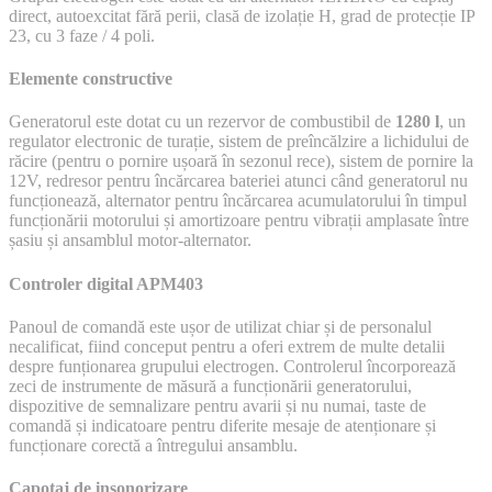
direct, autoexcitat fără perii, clasă de izolație H, grad de protecție IP
23, cu 3 faze / 4 poli.
Elemente constructive
Generatorul este dotat cu un rezervor de combustibil de
1280 l
, un
regulator electronic de turație, sistem de preîncălzire a lichidului de
răcire (pentru o pornire ușoară în sezonul rece), sistem de pornire la
12V, redresor pentru încărcarea bateriei atunci când generatorul nu
funcționează, alternator pentru încărcarea acumulatorului în timpul
funcționării motorului și amortizoare pentru vibrații amplasate între
șasiu și ansamblul motor-alternator.
Controler digital APM403
Panoul de comandă este ușor de utilizat chiar și de personalul
necalificat, fiind conceput pentru a oferi extrem de multe detalii
despre funționarea grupului electrogen. Controlerul încorporează
zeci de instrumente de măsură a funcționării generatorului,
dispozitive de semnalizare pentru avarii și nu numai, taste de
comandă și indicatoare pentru diferite mesaje de atenționare și
funcționare corectă a întregului ansamblu.
Capotaj de insonorizare