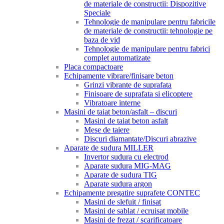
de materiale de constructii: Dispozitive
Speciale
Tehnologie de manipulare pentru fabricile
de materiale de constructii: tehnologie pe
baza de vid
Tehnologie de manipulare pentru fabrici
complet automatizate
Placa compactoare
Echipamente vibrare/finisare beton
Grinzi vibrante de suprafata
Finisoare de suprafata si elicoptere
Vibratoare interne
Masini de taiat beton/asfalt – discuri
Masini de taiat beton asfalt
Mese de taiere
Discuri diamantate/Discuri abrazive
Aparate de sudura MILLER
Invertor sudura cu electrod
Aparate sudura MIG-MAG
Aparate de sudura TIG
Aparate sudura argon
Echipamente pregatire suprafete CONTEC
Masini de slefuit / finisat
Masini de sablat / ecruisat mobile
Masini de frezat / scarificatoare