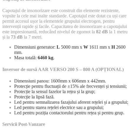
Capotajul de insonorizare este construit din elemente rezistente,
vopsite la cele mai inalte standarde. Capotajul este dotat cu uși care
permit accesul ușor la elementele grupului electrogen, pentru
intervenții rapide și facile. Capacitatea de insonorizare a capotajului
este impresionantă, reducând nivelul de zgomot la
82 dB
la 1 metru
și la
73 dB
la 7 metri.
Dimensiuni generator:
L
5000 mm x
W
1611 mm x
H
2600
mm.
Masa totală:
6460 kg
.
Inversor de sursă AAR VERSO 200 S – 800 A (OPȚIONAL)
Dimensiuni panou: 1600mm x 606mm x 442mm.
Protecție pentru fluctuații de ±15% ale frecvenței și tensiunii;
Protecție la sensul fazelor la rețea și la grup;
Protecție la lipsă fază.
Led pentru semnalizarea fazajului aferent rețelei și a grupului;
Led pentru starea rețelei electrice sau a grupului;
Led pentru poziția contactorului pentru rețea și pentru grup.
Servicii Post-Vanzare