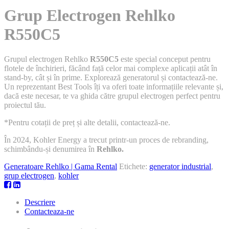
Grup Electrogen Rehlko
R550C5
Grupul electrogen Rehlko
R550C5
este special conceput pentru
flotele de închirieri, făcând față celor mai complexe aplicații atât în
stand-by, cât și în prime. Explorează generatorul și contactează-ne.
Un reprezentant Best Tools îți va oferi toate informațiile relevante și,
dacă este necesar, te va ghida către grupul electrogen perfect pentru
proiectul tău.
*Pentru cotații de preț și alte detalii, contactează-ne.
În 2024, Kohler Energy a trecut printr-un proces de rebranding,
schimbându-și denumirea în
Rehlko.
Generatoare Rehlko | Gama Rental
Etichete:
generator industrial
,
grup electrogen
,
kohler
Descriere
Contacteaza-ne