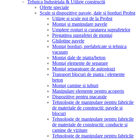
Tehnica Industriala & Utilaje constructii
Oferte speciale
Scule si dispozitive pavaje, dale si borduri Probst
Utilaje si scule noi de la Probst
Montaj si manipulare pavele
Umplere rosturi si curatarea suprafetelor
Pregatirea suprafetei de montaj
Ghilotine pavele
Montaj borduri, prefabricate si tehnica
vacuum
Montaj dale de piatra/beton
Montaj elemente de separare
Montaj separatoare de autostrazi
Transport blocuri de piatra / elemente
beton
Montaj camine si tuburi
Manipulare elemente pentru acoperis
Dispozitive pentru macarale
Tehnologie de manipulare pentru fabricile
de materiale de constructii: pavele si
blocuri
Tehnologie de manipulare pentru fabricile
de materiale de constructii: conducte si
camine de vizitare
Tehnologie de manipulare pentru fabricile