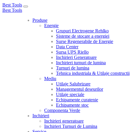
Best Tools
Toggle
Best Tools
navigation
Produse
Energie
Grupuri Electrogene Rehlko
Sisteme de stocare a energiei
Surse Regenerabile de Energie
Data Center
Sursa UPS Riello
Inchirieri Generatoare
Inchirieri turnuri de lumina
Turnuri de lumina
Tehnica industriala & Utilaje constructii
Mediu
Utilaje Salubrizare
Managementul deseurilor
Utilaje speciale
Echipamente curatenie
Echipamente stoc
Componenta Verde
Inchirieri
Inchirieri generatoare
Inchirieri Turnuri de Lumina
Service