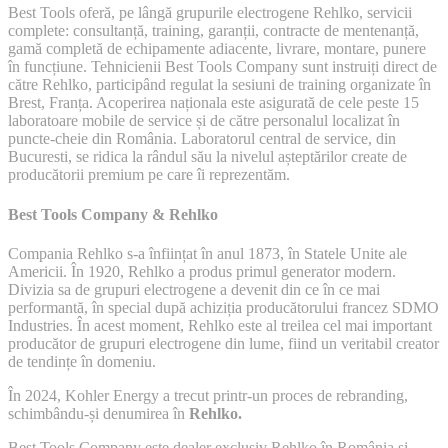
Best Tools oferă, pe lângă grupurile electrogene Rehlko, servicii
complete: consultanță, training, garanții, contracte de mentenanță,
gamă completă de echipamente adiacente, livrare, montare, punere
în funcțiune. Tehnicienii Best Tools Company sunt instruiți direct de
către Rehlko, participând regulat la sesiuni de training organizate în
Brest, Franța. Acoperirea naționala este asigurată de cele peste 15
laboratoare mobile de service și de către personalul localizat în
puncte-cheie din România. Laboratorul central de service, din
Bucuresti, se ridica la rândul său la nivelul așteptărilor create de
producătorii premium pe care îi reprezentăm.
Best Tools Company & Rehlko
Compania Rehlko s-a înființat în anul 1873, în Statele Unite ale
Americii. În 1920, Rehlko a produs primul generator modern.
Divizia sa de grupuri electrogene a devenit din ce în ce mai
performantă, în special după achiziția producătorului francez SDMO
Industries. În acest moment, Rehlko este al treilea cel mai important
producător de grupuri electrogene din lume, fiind un veritabil creator
de tendințe în domeniu.
În 2024, Kohler Energy a trecut printr-un proces de rebranding,
schimbându-și denumirea în
Rehlko.
Best Tools Company este dealer exclusiv Rehlko în România și