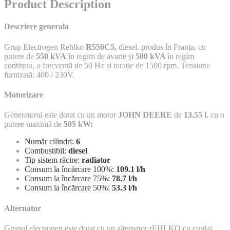
Product Description
Descriere generala
Grup Electrogen Rehlko
R550C5,
diesel, produs în Franța, cu
putere de
550 kVA
în regim de avarie și
500 kVA
în regim
continuu, o frecvență de 50 Hz și turație de 1500 rpm. Tensiune
furnizată: 400 / 230V.
Motorizare
Generatorul este dotat cu un motor
JOHN DEERE
de
13.55 l
, cu o
putere maximă de
505 kW:
Număr cilindri:
6
Combustibil:
diesel
Tip sistem răcire:
radiator
Consum la încărcare 100%:
109.1
l/h
Consum la încărcare 75%:
78.7
l/h
Consum la încărcare 50%:
53.3 l/h
Alternator
Grupul electrogen este dotat cu un alternator rEHLKO cu cuplaj