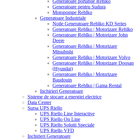
Generatoare portabile Rehlko
Generatoare pentru Sudura
Motopompe Rehlko
Generatoare Industriale
Noile Generatoare Rehlko KD Series
Generatoare Rehlko | Motorizare Rehlko
Generatoare Rehlko | Motorizare John
Deere
Generatoare Rehlko | Motorizare
Mitsubishi
Generatoare Rehlko | Motorizare Volvo
Generatoare Rehlko | Motorizare Doosan
(Hyundai)
Generatoare Rehlko | Motorizare
Baudouin
Generatoare Rehlko | Gama Rental
Inchirieri Generatoare
Sisteme de stocare a energiei electrice
Data Center
Sursa UPS Riello
UPS Riello Line Interactive
UPS Riello On Line
UPS Riello Solutii Speciale
UPS Riello VFD
Inchirieri Generatoare