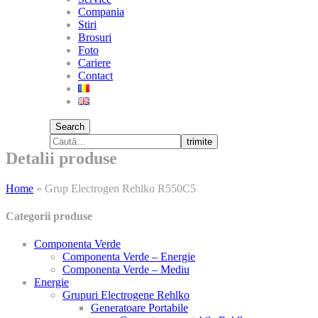
Compania
Stiri
Brosuri
Foto
Cariere
Contact
Search
trimite
Detalii produse
Home
»
Grup Electrogen Rehlko R550C5
Categorii produse
Componenta Verde
Componenta Verde – Energie
Componenta Verde – Mediu
Energie
Grupuri Electrogene Rehlko
Generatoare Portabile