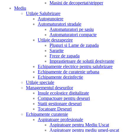
Masini de decopertat/stripper
Mediu
Utilaje Salubrizare
Autogunoiere
Automaturatori stradale
Automaturatori pe sasiu
Automaturatori compacte
Utilaje deszapezire
Pluguri si Lame de zapada
Sararite
Freze de zapada
Imprastietoare de solutii degivrante
Echipamente electrice pentru salubrizare
Echipamente de curatenie urbana
Echipamente dezinfectie
Utilaje speciale
Managementul deseurilor
Insule ecologice digitalizate
Compactoare pentru deseuri
Statii gestionare deseuri
Tocatoare Deseuri
Echipamente curatenie
Aspiratoare profesionale
Aspiratoare pentru Mediu Uscat
Aspiratoare pentru mediu umed-uscat