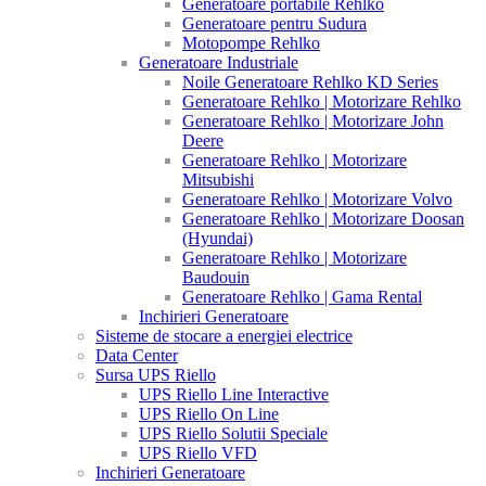
Generatoare portabile Rehlko
Generatoare pentru Sudura
Motopompe Rehlko
Generatoare Industriale
Noile Generatoare Rehlko KD Series
Generatoare Rehlko | Motorizare Rehlko
Generatoare Rehlko | Motorizare John
Deere
Generatoare Rehlko | Motorizare
Mitsubishi
Generatoare Rehlko | Motorizare Volvo
Generatoare Rehlko | Motorizare Doosan
(Hyundai)
Generatoare Rehlko | Motorizare
Baudouin
Generatoare Rehlko | Gama Rental
Inchirieri Generatoare
Sisteme de stocare a energiei electrice
Data Center
Sursa UPS Riello
UPS Riello Line Interactive
UPS Riello On Line
UPS Riello Solutii Speciale
UPS Riello VFD
Inchirieri Generatoare