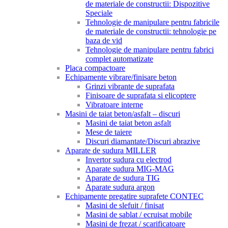
de materiale de constructii: Dispozitive
Speciale
Tehnologie de manipulare pentru fabricile
de materiale de constructii: tehnologie pe
baza de vid
Tehnologie de manipulare pentru fabrici
complet automatizate
Placa compactoare
Echipamente vibrare/finisare beton
Grinzi vibrante de suprafata
Finisoare de suprafata si elicoptere
Vibratoare interne
Masini de taiat beton/asfalt – discuri
Masini de taiat beton asfalt
Mese de taiere
Discuri diamantate/Discuri abrazive
Aparate de sudura MILLER
Invertor sudura cu electrod
Aparate sudura MIG-MAG
Aparate de sudura TIG
Aparate sudura argon
Echipamente pregatire suprafete CONTEC
Masini de slefuit / finisat
Masini de sablat / ecruisat mobile
Masini de frezat / scarificatoare