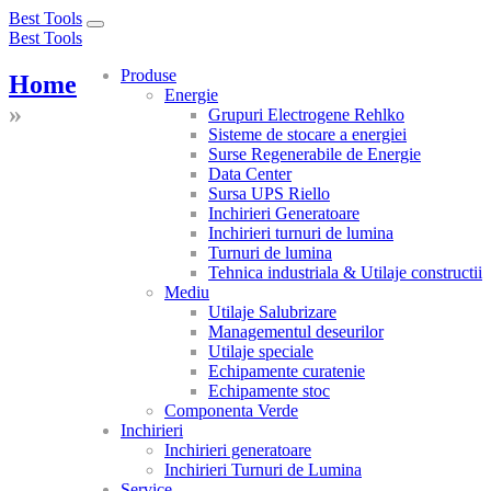
Best Tools
Toggle
Best Tools
navigation
Produse
Home
Energie
»
Grupuri Electrogene Rehlko
Sisteme de stocare a energiei
Surse Regenerabile de Energie
Data Center
Sursa UPS Riello
Inchirieri Generatoare
Inchirieri turnuri de lumina
Turnuri de lumina
Tehnica industriala & Utilaje constructii
Mediu
Utilaje Salubrizare
Managementul deseurilor
Utilaje speciale
Echipamente curatenie
Echipamente stoc
Componenta Verde
Inchirieri
Inchirieri generatoare
Inchirieri Turnuri de Lumina
Service