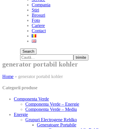
Compania
Stiri
Brosuri
Foto
Cariere
Contact
Search
trimite
generator portabil kohler
Home
»
generator portabil kohler
Categorii produse
Componenta Verde
Componenta Verde – Energie
Componenta Verde – Mediu
Energie
Grupuri Electrogene Rehlko
Generatoare Portabile