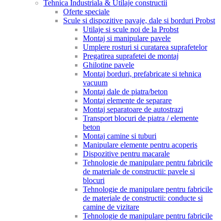
Tehnica Industriala & Utilaje constructii
Oferte speciale
Scule si dispozitive pavaje, dale si borduri Probst
Utilaje si scule noi de la Probst
Montaj si manipulare pavele
Umplere rosturi si curatarea suprafetelor
Pregatirea suprafetei de montaj
Ghilotine pavele
Montaj borduri, prefabricate si tehnica
vacuum
Montaj dale de piatra/beton
Montaj elemente de separare
Montaj separatoare de autostrazi
Transport blocuri de piatra / elemente
beton
Montaj camine si tuburi
Manipulare elemente pentru acoperis
Dispozitive pentru macarale
Tehnologie de manipulare pentru fabricile
de materiale de constructii: pavele si
blocuri
Tehnologie de manipulare pentru fabricile
de materiale de constructii: conducte si
camine de vizitare
Tehnologie de manipulare pentru fabricile