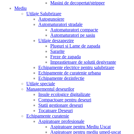
Masini de decopertat/stripper
Mediu
Utilaje Salubrizare
Autogunoiere
Automaturatori stradale
Automaturatori compacte
Automaturatori pe sasiu
Utilaje deszapezire
Pluguri si Lame de zapada
Sararite
Freze de zapada
Imprastietoare de solutii degivrante
Echipamente electrice pentru salubrizare
Echipamente de curatenie urbana
Echipamente dezinfectie
Utilaje speciale
Managementul deseurilor
Insule ecologice digitalizate
Compactoare pentru deseuri
Statii gestionare deseuri
Tocatoare Deseuri
Echipamente curatenie
Aspiratoare profesionale
Aspiratoare pentru Mediu Uscat
Aspiratoare pentru mediu umed-uscat