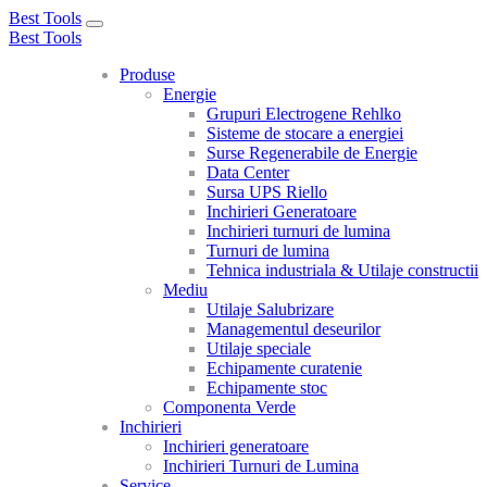
Best Tools
Toggle
Best Tools
navigation
Produse
Energie
Grupuri Electrogene Rehlko
Sisteme de stocare a energiei
Surse Regenerabile de Energie
Data Center
Sursa UPS Riello
Inchirieri Generatoare
Inchirieri turnuri de lumina
Turnuri de lumina
Tehnica industriala & Utilaje constructii
Mediu
Utilaje Salubrizare
Managementul deseurilor
Utilaje speciale
Echipamente curatenie
Echipamente stoc
Componenta Verde
Inchirieri
Inchirieri generatoare
Inchirieri Turnuri de Lumina
Service