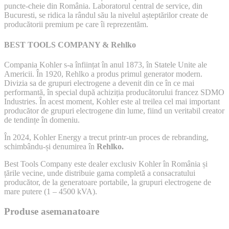
puncte-cheie din România. Laboratorul central de service, din
Bucuresti, se ridica la rândul său la nivelul așteptărilor create de
producătorii premium pe care îi reprezentăm.
BEST TOOLS COMPANY & Rehlko
Compania Kohler s-a înființat în anul 1873, în Statele Unite ale
Americii. În 1920, Rehlko a produs primul generator modern.
Divizia sa de grupuri electrogene a devenit din ce în ce mai
performantă, în special după achiziția producătorului francez SDMO
Industries. În acest moment, Kohler este al treilea cel mai important
producător de grupuri electrogene din lume, fiind un veritabil creator
de tendințe în domeniu.
În 2024, Kohler Energy a trecut printr-un proces de rebranding,
schimbându-și denumirea în
Rehlko.
Best Tools Company este dealer exclusiv Kohler în România și
țările vecine, unde distribuie gama completă a consacratului
producător, de la generatoare portabile, la grupuri electrogene de
mare putere (1 – 4500 kVA).
Produse asemanatoare