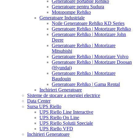
Generatoare portabile Rehlko
Generatoare pentru Sudura
Motopompe Rehlko
Generatoare Industriale
Noile Generatoare Rehlko KD Series
Generatoare Rehlko | Motorizare Rehlko
Generatoare Rehlko | Motorizare John
Deere
Generatoare Rehlko | Motorizare
Mitsubishi
Generatoare Rehlko | Motorizare Volvo
Generatoare Rehlko | Motorizare Doosan
(Hyundai)
Generatoare Rehlko | Motorizare
Baudouin
Generatoare Rehlko | Gama Rental
Inchirieri Generatoare
Sisteme de stocare a energiei electrice
Data Center
Sursa UPS Riello
UPS Riello Line Interactive
UPS Riello On Line
UPS Riello Solutii Speciale
UPS Riello VFD
Inchirieri Generatoare