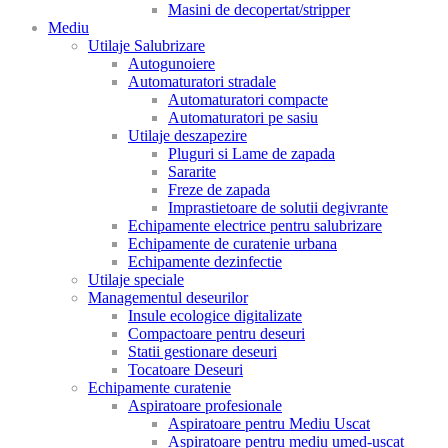
Masini de decopertat/stripper
Mediu
Utilaje Salubrizare
Autogunoiere
Automaturatori stradale
Automaturatori compacte
Automaturatori pe sasiu
Utilaje deszapezire
Pluguri si Lame de zapada
Sararite
Freze de zapada
Imprastietoare de solutii degivrante
Echipamente electrice pentru salubrizare
Echipamente de curatenie urbana
Echipamente dezinfectie
Utilaje speciale
Managementul deseurilor
Insule ecologice digitalizate
Compactoare pentru deseuri
Statii gestionare deseuri
Tocatoare Deseuri
Echipamente curatenie
Aspiratoare profesionale
Aspiratoare pentru Mediu Uscat
Aspiratoare pentru mediu umed-uscat