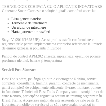
TEHNOLOGIE ECHIPATĂ CU O APLICAȚIE INOVATOARE:
Generator Smart Care este o soluție digitală care oferă acces la:
Lista generatoarelor
Termenele de întreținere
Un ajutor de întreținere
Harta partenerilor reselleri
Stage V (2016/1628 UE): Acest produs este în conformitate cu
reglementările pentru implementarea cerințelor referitoare la limitele
de emisie gazoasă și poluantă în Europa
Panoul de control APM202 afișează supraviteza, eșecul de pornire,
presiunea uleiului, baterie și temperatura
Servicii Post-Vanzare
Best Tools oferă, pe lângă grupurile electrogene Rehlko, servicii
complete: consultanță, training, garanții, contracte de mentenanță,
gamă completă de echipamente adiacente, livrare, montare, punere
în funcțiune. Tehnicienii Best Tools Company sunt instruiți direct de
către Rehlko, participând regulat la sesiuni de training organizate în
Brest, Franța. Acoperirea naționala este asigurată de cele peste 15
laboratoare mobile de service și de către personalul localizat în