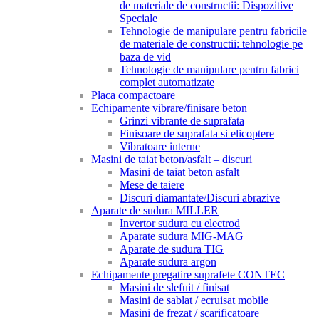
de materiale de constructii: Dispozitive
Speciale
Tehnologie de manipulare pentru fabricile
de materiale de constructii: tehnologie pe
baza de vid
Tehnologie de manipulare pentru fabrici
complet automatizate
Placa compactoare
Echipamente vibrare/finisare beton
Grinzi vibrante de suprafata
Finisoare de suprafata si elicoptere
Vibratoare interne
Masini de taiat beton/asfalt – discuri
Masini de taiat beton asfalt
Mese de taiere
Discuri diamantate/Discuri abrazive
Aparate de sudura MILLER
Invertor sudura cu electrod
Aparate sudura MIG-MAG
Aparate de sudura TIG
Aparate sudura argon
Echipamente pregatire suprafete CONTEC
Masini de slefuit / finisat
Masini de sablat / ecruisat mobile
Masini de frezat / scarificatoare