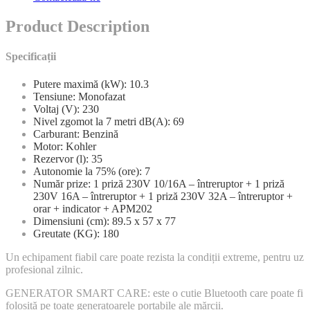
Product Description
Specificații
Putere maximă (kW): 10.3
Tensiune: Monofazat
Voltaj (V): 230
Nivel zgomot la 7 metri dB(A): 69
Carburant: Benzină
Motor: Kohler
Rezervor (l): 35
Autonomie la 75% (ore): 7
Număr prize: 1 priză 230V 10/16A – întreruptor + 1 priză
230V 16A – întreruptor + 1 priză 230V 32A – întreruptor +
orar + indicator + APM202
Dimensiuni (cm): 89.5 x 57 x 77
Greutate (KG): 180
Un echipament fiabil care poate rezista la condiții extreme, pentru uz
profesional zilnic.
GENERATOR SMART CARE: este o cutie Bluetooth care poate fi
folosită pe toate generatoarele portabile ale mărcii.