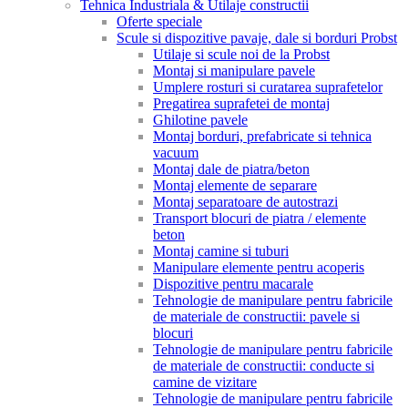
Tehnica Industriala & Utilaje constructii
Oferte speciale
Scule si dispozitive pavaje, dale si borduri Probst
Utilaje si scule noi de la Probst
Montaj si manipulare pavele
Umplere rosturi si curatarea suprafetelor
Pregatirea suprafetei de montaj
Ghilotine pavele
Montaj borduri, prefabricate si tehnica
vacuum
Montaj dale de piatra/beton
Montaj elemente de separare
Montaj separatoare de autostrazi
Transport blocuri de piatra / elemente
beton
Montaj camine si tuburi
Manipulare elemente pentru acoperis
Dispozitive pentru macarale
Tehnologie de manipulare pentru fabricile
de materiale de constructii: pavele si
blocuri
Tehnologie de manipulare pentru fabricile
de materiale de constructii: conducte si
camine de vizitare
Tehnologie de manipulare pentru fabricile