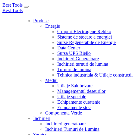
Best Tools
Toggle
Best Tools
navigation
Produse
Energie
Grupuri Electrogene Rehlko
Sisteme de stocare a energiei
Surse Regenerabile de Energie
Data Center
Sursa UPS Riello
Inchirieri Generatoare
Inchirieri turnuri de lumina
Turnuri de lumina
Tehnica industriala & Utilaje constructii
Mediu
Utilaje Salubrizare
Managementul deseurilor
Utilaje speciale
Echipamente curatenie
Echipamente stoc
Componenta Verde
Inchirieri
Inchirieri generatoare
Inchirieri Turnuri de Lumina
Service