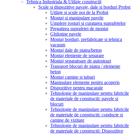
Tehnica Industriala & Utilaje constructii
Scule si dispozitive pavaje, dale si borduri Probst
Utilaje si scule noi de la Probst
Montaj si manipulare pavele
Umplere rosturi si curatarea suprafetelor
Pregatirea suprafetei de montaj
Ghilotine pavele
Montaj borduri, prefabricate si tehnica
vacuum
Montaj dale de piatra/beton
Montaj elemente de separare
Montaj separatoare de autostrazi
Transport blocuri de piatra / elemente
beton
Montaj camine si tuburi
Manipulare elemente pentru acoperis
Dispozitive pentru macarale
Tehnologie de manipulare pentru fabricile
de materiale de constructii: pavele si
blocuri
Tehnologie de manipulare pentru fabricile
de materiale de constructii: conducte si
camine de vizitare
Tehnologie de manipulare pentru fabricile
de materiale de constructii: Dispozitive