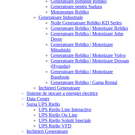
Generatoare portabile Rehlko
Generatoare pentru Sudura
Motopompe Rehlko
Generatoare Industriale
Noile Generatoare Rehlko KD Series
Generatoare Rehlko | Motorizare Rehlko
Generatoare Rehlko | Motorizare John
Deere
Generatoare Rehlko | Motorizare
Mitsubishi
Generatoare Rehlko | Motorizare Volvo
Generatoare Rehlko | Motorizare Doosan
(Hyundai)
Generatoare Rehlko | Motorizare
Baudouin
Generatoare Rehlko | Gama Rental
Inchirieri Generatoare
Sisteme de stocare a energiei electrice
Data Center
Sursa UPS Riello
UPS Riello Line Interactive
UPS Riello On Line
UPS Riello Solutii Speciale
UPS Riello VFD
Inchirieri Generatoare