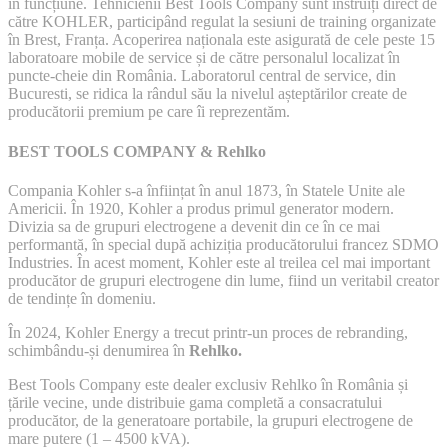
în funcțiune. Tehnicienii Best Tools Company sunt instruiți direct de
către KOHLER, participând regulat la sesiuni de training organizate
în Brest, Franța. Acoperirea naționala este asigurată de cele peste 15
laboratoare mobile de service și de către personalul localizat în
puncte-cheie din România. Laboratorul central de service, din
Bucuresti, se ridica la rândul său la nivelul așteptărilor create de
producătorii premium pe care îi reprezentăm.
BEST TOOLS COMPANY & Rehlko
Compania Kohler s-a înființat în anul 1873, în Statele Unite ale
Americii. În 1920, Kohler a produs primul generator modern.
Divizia sa de grupuri electrogene a devenit din ce în ce mai
performantă, în special după achiziția producătorului francez SDMO
Industries. În acest moment, Kohler este al treilea cel mai important
producător de grupuri electrogene din lume, fiind un veritabil creator
de tendințe în domeniu.
În 2024, Kohler Energy a trecut printr-un proces de rebranding,
schimbându-și denumirea în
Rehlko.
Best Tools Company este dealer exclusiv Rehlko în România și
țările vecine, unde distribuie gama completă a consacratului
producător, de la generatoare portabile, la grupuri electrogene de
mare putere (1 – 4500 kVA).