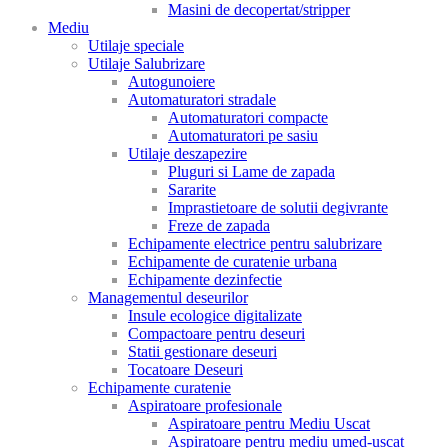
Masini de decopertat/stripper
Mediu
Utilaje speciale
Utilaje Salubrizare
Autogunoiere
Automaturatori stradale
Automaturatori compacte
Automaturatori pe sasiu
Utilaje deszapezire
Pluguri si Lame de zapada
Sararite
Imprastietoare de solutii degivrante
Freze de zapada
Echipamente electrice pentru salubrizare
Echipamente de curatenie urbana
Echipamente dezinfectie
Managementul deseurilor
Insule ecologice digitalizate
Compactoare pentru deseuri
Statii gestionare deseuri
Tocatoare Deseuri
Echipamente curatenie
Aspiratoare profesionale
Aspiratoare pentru Mediu Uscat
Aspiratoare pentru mediu umed-uscat