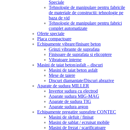
Speciale
Tehnologie de manipulare pentru fabricile
de materiale de constructii: tehnologie pe
baza de vid
Tehnologie de manipulare pentru fabrici
complet automatizate
Oferte speciale
Placa compactoare
Echipamente vibrare/finisare beton
Grinzi vibrante de suprafata
Finisoare de suprafata si elicoptere
Vibratoare interne
Masini de taiat beton/asfalt – discuri
Masini de taiat beton asfalt
Mese de taiere
Discuri diamantate/Discuri abrazive
Aparate de sudura MILLER
Invertor sudura cu electrod
Aparate sudura MIG-MAG
Aparate de sudura TIG
Aparate sudura argon
Echipamente pregatire suprafete CONTEC
Masini de slefuit / finisat
Masini de sablat / ecruisat mobile
Masini de frezat / scarificatoare