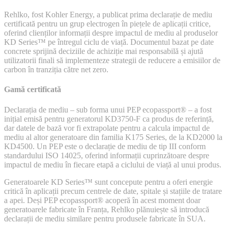
Rehlko, fost Kohler Energy, a publicat prima declarație de mediu
certificată pentru un grup electrogen în piețele de aplicații critice,
oferind clienților informații despre impactul de mediu al produselor
KD Series™ pe întregul ciclu de viață. Documentul bazat pe date
concrete sprijină deciziile de achiziție mai responsabilă și ajută
utilizatorii finali să implementeze strategii de reducere a emisiilor de
carbon în tranziția către net zero.
Gamă certificată
Declarația de mediu – sub forma unui PEP ecopassport® – a fost
inițial emisă pentru generatorul KD3750-F ca produs de referință,
dar datele de bază vor fi extrapolate pentru a calcula impactul de
mediu al altor generatoare din familia K175 Series, de la KD2000 la
KD4500. Un PEP este o declarație de mediu de tip III conform
standardului ISO 14025, oferind informații cuprinzătoare despre
impactul de mediu în fiecare etapă a ciclului de viață al unui produs.
Generatoarele KD Series™ sunt concepute pentru a oferi energie
critică în aplicații precum centrele de date, spitale și stațiile de tratare
a apei. Deși PEP ecopassport® acoperă în acest moment doar
generatoarele fabricate în Franța, Rehlko plănuiește să introducă
declarații de mediu similare pentru produsele fabricate în SUA.