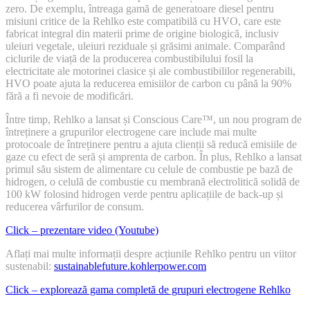
zero. De exemplu, întreaga gamă de generatoare diesel pentru
misiuni critice de la Rehlko este compatibilă cu HVO, care este
fabricat integral din materii prime de origine biologică, inclusiv
uleiuri vegetale, uleiuri reziduale și grăsimi animale. Comparând
ciclurile de viață de la producerea combustibilului fosil la
electricitate ale motorinei clasice și ale combustibililor regenerabili,
HVO poate ajuta la reducerea emisiilor de carbon cu până la 90%
fără a fi nevoie de modificări.
Între timp, Rehlko a lansat și Conscious Care™, un nou program de
întreținere a grupurilor electrogene care include mai multe
protocoale de întreținere pentru a ajuta clienții să reducă emisiile de
gaze cu efect de seră și amprenta de carbon. În plus, Rehlko a lansat
primul său sistem de alimentare cu celule de combustie pe bază de
hidrogen, o celulă de combustie cu membrană electrolitică solidă de
100 kW folosind hidrogen verde pentru aplicațiile de back-up și
reducerea vârfurilor de consum.
Click – prezentare video (Youtube)
Aflați mai multe informații despre acțiunile Rehlko pentru un viitor
sustenabil:
sustainablefuture.kohlerpower.com
Click – explorează gama completă de grupuri electrogene Rehlko