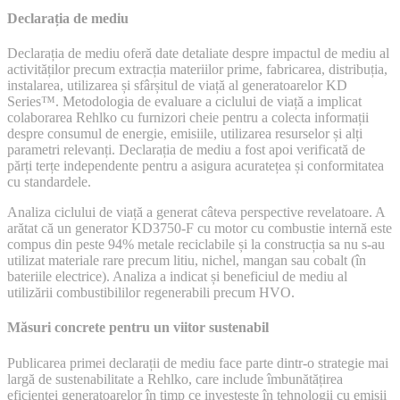
Declarația de mediu
Declarația de mediu oferă date detaliate despre impactul de mediu al
activităților precum extracția materiilor prime, fabricarea, distribuția,
instalarea, utilizarea și sfârșitul de viață al generatoarelor KD
Series™. Metodologia de evaluare a ciclului de viață a implicat
colaborarea Rehlko cu furnizori cheie pentru a colecta informații
despre consumul de energie, emisiile, utilizarea resurselor și alți
parametri relevanți. Declarația de mediu a fost apoi verificată de
părți terțe independente pentru a asigura acuratețea și conformitatea
cu standardele.
Analiza ciclului de viață a generat câteva perspective revelatoare. A
arătat că un generator KD3750-F cu motor cu combustie internă este
compus din peste 94% metale reciclabile și la construcția sa nu s-au
utilizat materiale rare precum litiu, nichel, mangan sau cobalt (în
bateriile electrice). Analiza a indicat și beneficiul de mediu al
utilizării combustibililor regenerabili precum HVO.
Măsuri concrete pentru un viitor sustenabil
Publicarea primei declarații de mediu face parte dintr-o strategie mai
largă de sustenabilitate a Rehlko, care include îmbunătățirea
eficienței generatoarelor în timp ce investește în tehnologii cu emisii