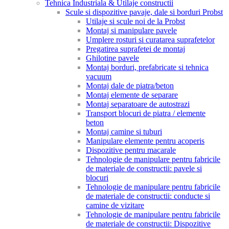
Tehnica Industriala & Utilaje constructii
Scule si dispozitive pavaje, dale si borduri Probst
Utilaje si scule noi de la Probst
Montaj si manipulare pavele
Umplere rosturi si curatarea suprafetelor
Pregatirea suprafetei de montaj
Ghilotine pavele
Montaj borduri, prefabricate si tehnica
vacuum
Montaj dale de piatra/beton
Montaj elemente de separare
Montaj separatoare de autostrazi
Transport blocuri de piatra / elemente
beton
Montaj camine si tuburi
Manipulare elemente pentru acoperis
Dispozitive pentru macarale
Tehnologie de manipulare pentru fabricile
de materiale de constructii: pavele si
blocuri
Tehnologie de manipulare pentru fabricile
de materiale de constructii: conducte si
camine de vizitare
Tehnologie de manipulare pentru fabricile
de materiale de constructii: Dispozitive