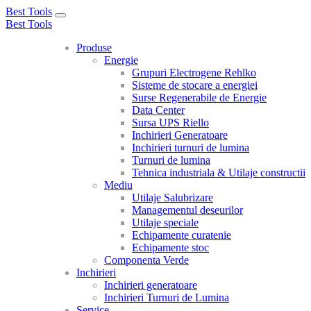
Best Tools
Toggle
Best Tools
navigation
Produse
Energie
Grupuri Electrogene Rehlko
Sisteme de stocare a energiei
Surse Regenerabile de Energie
Data Center
Sursa UPS Riello
Inchirieri Generatoare
Inchirieri turnuri de lumina
Turnuri de lumina
Tehnica industriala & Utilaje constructii
Mediu
Utilaje Salubrizare
Managementul deseurilor
Utilaje speciale
Echipamente curatenie
Echipamente stoc
Componenta Verde
Inchirieri
Inchirieri generatoare
Inchirieri Turnuri de Lumina
Service