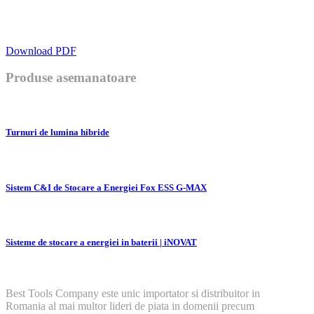
Download PDF
Produse asemanatoare
Turnuri de lumina hibride
Sistem C&I de Stocare a Energiei Fox ESS G-MAX
Sisteme de stocare a energiei in baterii | iNOVAT
Best Tools Company este unic importator si distribuitor in
Romania al mai multor lideri de piata in domenii precum