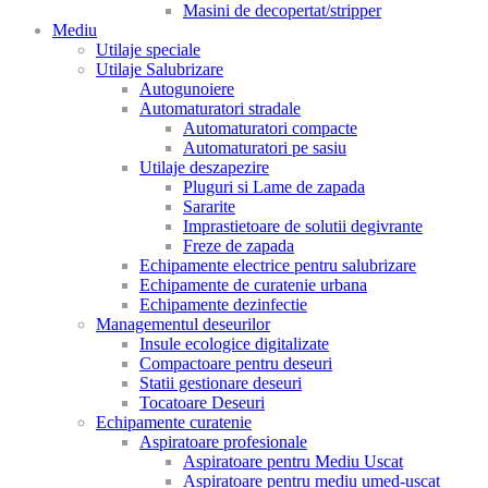
Masini de decopertat/stripper
Mediu
Utilaje speciale
Utilaje Salubrizare
Autogunoiere
Automaturatori stradale
Automaturatori compacte
Automaturatori pe sasiu
Utilaje deszapezire
Pluguri si Lame de zapada
Sararite
Imprastietoare de solutii degivrante
Freze de zapada
Echipamente electrice pentru salubrizare
Echipamente de curatenie urbana
Echipamente dezinfectie
Managementul deseurilor
Insule ecologice digitalizate
Compactoare pentru deseuri
Statii gestionare deseuri
Tocatoare Deseuri
Echipamente curatenie
Aspiratoare profesionale
Aspiratoare pentru Mediu Uscat
Aspiratoare pentru mediu umed-uscat