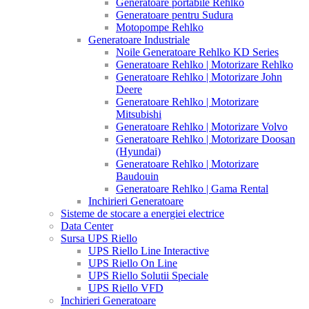
Generatoare portabile Rehlko
Generatoare pentru Sudura
Motopompe Rehlko
Generatoare Industriale
Noile Generatoare Rehlko KD Series
Generatoare Rehlko | Motorizare Rehlko
Generatoare Rehlko | Motorizare John
Deere
Generatoare Rehlko | Motorizare
Mitsubishi
Generatoare Rehlko | Motorizare Volvo
Generatoare Rehlko | Motorizare Doosan
(Hyundai)
Generatoare Rehlko | Motorizare
Baudouin
Generatoare Rehlko | Gama Rental
Inchirieri Generatoare
Sisteme de stocare a energiei electrice
Data Center
Sursa UPS Riello
UPS Riello Line Interactive
UPS Riello On Line
UPS Riello Solutii Speciale
UPS Riello VFD
Inchirieri Generatoare