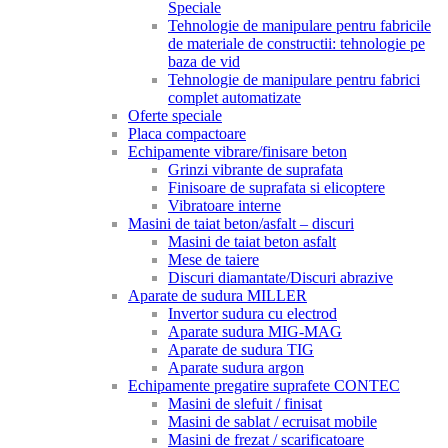
Speciale
Tehnologie de manipulare pentru fabricile
de materiale de constructii: tehnologie pe
baza de vid
Tehnologie de manipulare pentru fabrici
complet automatizate
Oferte speciale
Placa compactoare
Echipamente vibrare/finisare beton
Grinzi vibrante de suprafata
Finisoare de suprafata si elicoptere
Vibratoare interne
Masini de taiat beton/asfalt – discuri
Masini de taiat beton asfalt
Mese de taiere
Discuri diamantate/Discuri abrazive
Aparate de sudura MILLER
Invertor sudura cu electrod
Aparate sudura MIG-MAG
Aparate de sudura TIG
Aparate sudura argon
Echipamente pregatire suprafete CONTEC
Masini de slefuit / finisat
Masini de sablat / ecruisat mobile
Masini de frezat / scarificatoare