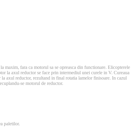
t la maxim, fara ca motorul sa se opreasca din functionare. Elicopterele
tor la axul reductor se face prin intermediul unei curele in V. Cureaua
 la axul reductor, rezultand in final rotatia lamelor finisoare. In cazul
l decuplandu-se motorul de reductor.
a paletilor.