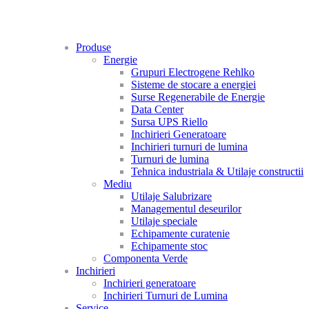
Produse
Energie
Grupuri Electrogene Rehlko
Sisteme de stocare a energiei
Surse Regenerabile de Energie
Data Center
Sursa UPS Riello
Inchirieri Generatoare
Inchirieri turnuri de lumina
Turnuri de lumina
Tehnica industriala & Utilaje constructii
Mediu
Utilaje Salubrizare
Managementul deseurilor
Utilaje speciale
Echipamente curatenie
Echipamente stoc
Componenta Verde
Inchirieri
Inchirieri generatoare
Inchirieri Turnuri de Lumina
Service