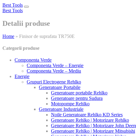
Best Tools
Toggle
Best Tools
navigation
Detalii produse
Home
»
Finisor de suprafata TR750E
Categorii produse
Componenta Verde
Componenta Verde – Energie
Componenta Verde – Mediu
Energie
Grupuri Electrogene Rehlko
Generatoare Portabile
Generatoare portabile Rehlko
Generatoare pentru Sudura
Motopompe Rehlko
Generatoare Industriale
Noile Generatoare Rehlko KD Series
Generatoare Rehlko | Motorizare Rehlko
Generatoare Rehlko | Motorizare John Deer
Generatoare Rehlko | Motorizare Mitsubishi