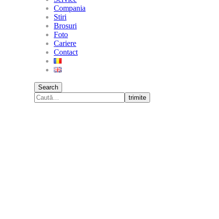
Compania
Stiri
Brosuri
Foto
Cariere
Contact
Search
trimite