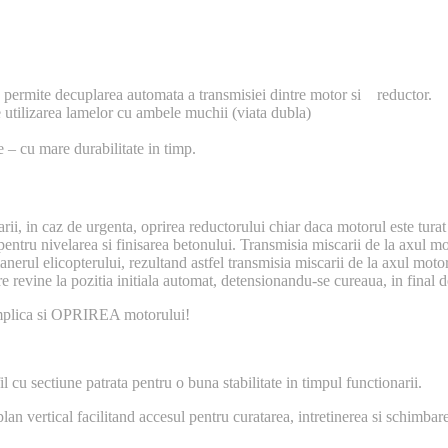
permite decuplarea automata a transmisiei dintre motor si reductor.
utilizarea lamelor cu ambele muchii (viata dubla)
e – cu mare durabilitate in timp.
ii, in caz de urgenta, oprirea reductorului chiar daca motorul este tura
entru nivelarea si finisarea betonului. Transmisia miscarii de la axul mo
anerul elicopterului, rezultand astfel transmisia miscarii de la axul motor
are revine la pozitia initiala automat, detensionandu-se cureaua, in fina
mplica si OPRIREA motorului!
l cu sectiune patrata pentru o buna stabilitate in timpul functionarii.
lan vertical facilitand accesul pentru curatarea, intretinerea si schimbare