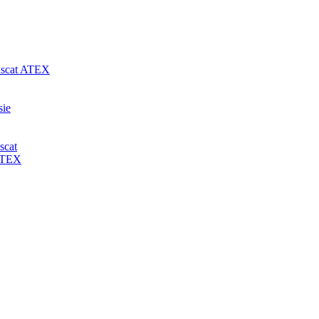
-uscat ATEX
sie
scat
 ATEX