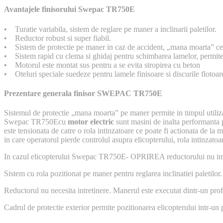
Avantajele finisorului Swepac TR750E
• Turatie variabila, sistem de reglare pe maner a inclinarii paletilor.
• Reductor robust si super fiabil.
• Sistem de protectie pe maner in caz de accident, „mana moarta” ce 
• Sistem rapid cu clema si ghidaj pentru schimbarea lamelor, permite 
• Motorul este montat sus pentru a se evita stropirea cu beton
• Oteluri speciale suedeze pentru lamele finisoare si discurile flotoar
Prezentare generala finisor SWEPAC TR750E
Sistemul de protectie „mana moarta” pe maner permite in timpul utilizar
Swepac TR750Ecu
motor electric
sunt masini de inalta performanta p
este tensionata de catre o rola intinzatoare ce poate fi actionata de la m
in care operatorul pierde controlul asupra elicopterului, rola intinzato
In cazul elicopterului Swepac TR750E- OPRIREA reductorului nu i
Sistem cu rola pozitionat pe maner pentru reglarea inclinatiei paletilor.
Reductorul nu necesita intretinere. Manerul este executat dintr-un profi
Cadrul de protectie exterior permite pozitionarea elicopterului intr-un p