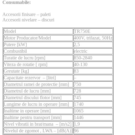
Consumabile:
Accesorii finisare – paleti
Accesorii nivelare – discuri
Model
TR750E
Motor Producator/Model
400V, trifazat, 50Hz
Putere [kW]
2,5
Combustibil
electric
Turatie de lucru [rpm]
850-2840
Viteza de rotatie [ rpm]
40-130
Greutate [kg]
83
Capacitate rezervor – [litri]
–
Diametrul ramei de protectie [mm]
750
Diametrul de lucru [mm]
728
Diametrul discului flotor [mm]
745
Lungime de lucru in operare [mm]
1740
Inaltime in operare [mm]
1065
Inaltime pentru transport [mm]
1446
Nivel vibratii in brat/mana – [m/s2]
1,9
Nivelul de zgomot , LWA – [dB(A)]
96