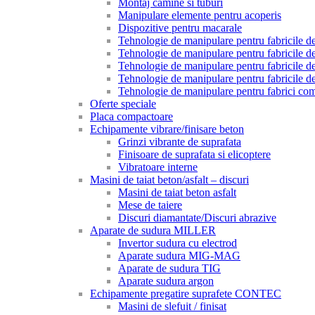
Montaj camine si tuburi
Manipulare elemente pentru acoperis
Dispozitive pentru macarale
Tehnologie de manipulare pentru fabricile de 
Tehnologie de manipulare pentru fabricile de 
Tehnologie de manipulare pentru fabricile de
Tehnologie de manipulare pentru fabricile de
Tehnologie de manipulare pentru fabrici com
Oferte speciale
Placa compactoare
Echipamente vibrare/finisare beton
Grinzi vibrante de suprafata
Finisoare de suprafata si elicoptere
Vibratoare interne
Masini de taiat beton/asfalt – discuri
Masini de taiat beton asfalt
Mese de taiere
Discuri diamantate/Discuri abrazive
Aparate de sudura MILLER
Invertor sudura cu electrod
Aparate sudura MIG-MAG
Aparate de sudura TIG
Aparate sudura argon
Echipamente pregatire suprafete CONTEC
Masini de slefuit / finisat