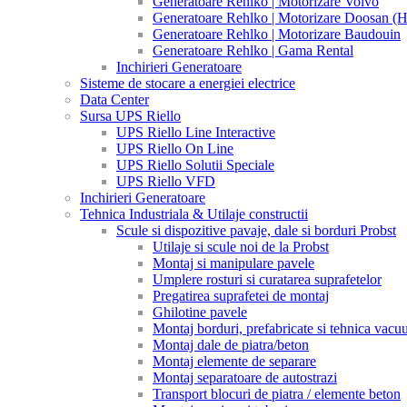
Generatoare Rehlko | Motorizare Volvo
Generatoare Rehlko | Motorizare Doosan (
Generatoare Rehlko | Motorizare Baudouin
Generatoare Rehlko | Gama Rental
Inchirieri Generatoare
Sisteme de stocare a energiei electrice
Data Center
Sursa UPS Riello
UPS Riello Line Interactive
UPS Riello On Line
UPS Riello Solutii Speciale
UPS Riello VFD
Inchirieri Generatoare
Tehnica Industriala & Utilaje constructii
Scule si dispozitive pavaje, dale si borduri Probst
Utilaje si scule noi de la Probst
Montaj si manipulare pavele
Umplere rosturi si curatarea suprafetelor
Pregatirea suprafetei de montaj
Ghilotine pavele
Montaj borduri, prefabricate si tehnica vac
Montaj dale de piatra/beton
Montaj elemente de separare
Montaj separatoare de autostrazi
Transport blocuri de piatra / elemente beton