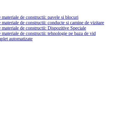
materiale de constructii: pavele si blocuri
materiale de constructii: conducte si camine de vizitare
 materiale de constructii: Dispozitive Speciale
 materiale de constructii: tehnologie pe baza de vid
plet automatizate