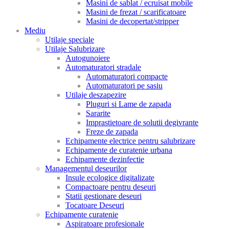
Masini de sablat / ecruisat mobile
Masini de frezat / scarificatoare
Masini de decopertat/stripper
Mediu
Utilaje speciale
Utilaje Salubrizare
Autogunoiere
Automaturatori stradale
Automaturatori compacte
Automaturatori pe sasiu
Utilaje deszapezire
Pluguri si Lame de zapada
Sararite
Imprastietoare de solutii degivrante
Freze de zapada
Echipamente electrice pentru salubrizare
Echipamente de curatenie urbana
Echipamente dezinfectie
Managementul deseurilor
Insule ecologice digitalizate
Compactoare pentru deseuri
Statii gestionare deseuri
Tocatoare Deseuri
Echipamente curatenie
Aspiratoare profesionale