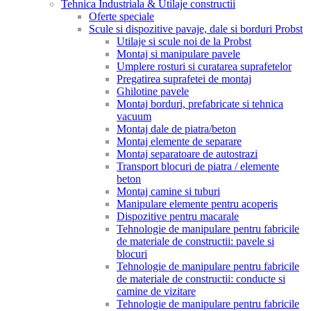
Tehnica Industriala & Utilaje constructii
Oferte speciale
Scule si dispozitive pavaje, dale si borduri Probst
Utilaje si scule noi de la Probst
Montaj si manipulare pavele
Umplere rosturi si curatarea suprafetelor
Pregatirea suprafetei de montaj
Ghilotine pavele
Montaj borduri, prefabricate si tehnica
vacuum
Montaj dale de piatra/beton
Montaj elemente de separare
Montaj separatoare de autostrazi
Transport blocuri de piatra / elemente
beton
Montaj camine si tuburi
Manipulare elemente pentru acoperis
Dispozitive pentru macarale
Tehnologie de manipulare pentru fabricile
de materiale de constructii: pavele si
blocuri
Tehnologie de manipulare pentru fabricile
de materiale de constructii: conducte si
camine de vizitare
Tehnologie de manipulare pentru fabricile