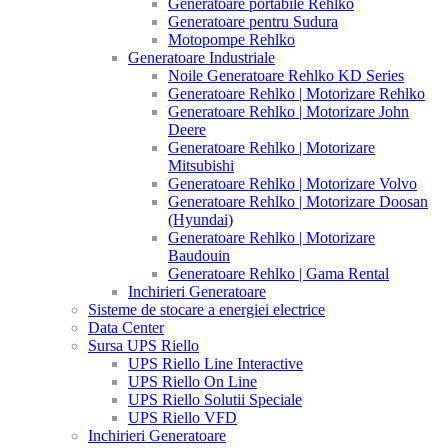
Generatoare portabile Rehlko
Generatoare pentru Sudura
Motopompe Rehlko
Generatoare Industriale
Noile Generatoare Rehlko KD Series
Generatoare Rehlko | Motorizare Rehlko
Generatoare Rehlko | Motorizare John
Deere
Generatoare Rehlko | Motorizare
Mitsubishi
Generatoare Rehlko | Motorizare Volvo
Generatoare Rehlko | Motorizare Doosan
(Hyundai)
Generatoare Rehlko | Motorizare
Baudouin
Generatoare Rehlko | Gama Rental
Inchirieri Generatoare
Sisteme de stocare a energiei electrice
Data Center
Sursa UPS Riello
UPS Riello Line Interactive
UPS Riello On Line
UPS Riello Solutii Speciale
UPS Riello VFD
Inchirieri Generatoare