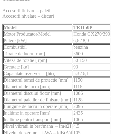
Accesorii finisare – paleti
Accesorii nivelare – discuri
Model
TR1150P
Motor Producator/Model
Honda GX270/390
Putere [kW]
6,6 / 8,9
Combustibil
benzina
Turatie de lucru [rpm]
3600
Viteza de rotatie [ rpm]
50-150
Greutate [kg]
93
Capacitate rezervor – [litri]
5,3 / 6,1
Diametrul ramei de protectie [mm]
1150
Diametrul de lucru [mm]
1116
Diametrul discului flotor [mm]
1086
Diametrul paletilor de finisare [mm]
1128
Lungime de lucru in operare [mm]
2095
Inaltime in operare [mm]
2435
Inaltime pentru transport [mm]
1065
Nivel vibratii in brat/mana – [m/s2]
4,5
Nivelul de zgomot , LWA – [dB(A)]
105