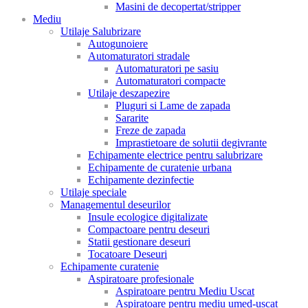
Masini de decopertat/stripper
Mediu
Utilaje Salubrizare
Autogunoiere
Automaturatori stradale
Automaturatori pe sasiu
Automaturatori compacte
Utilaje deszapezire
Pluguri si Lame de zapada
Sararite
Freze de zapada
Imprastietoare de solutii degivrante
Echipamente electrice pentru salubrizare
Echipamente de curatenie urbana
Echipamente dezinfectie
Utilaje speciale
Managementul deseurilor
Insule ecologice digitalizate
Compactoare pentru deseuri
Statii gestionare deseuri
Tocatoare Deseuri
Echipamente curatenie
Aspiratoare profesionale
Aspiratoare pentru Mediu Uscat
Aspiratoare pentru mediu umed-uscat