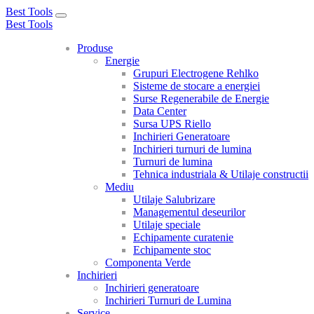
Best Tools
Toggle
Best Tools
navigation
Produse
Energie
Grupuri Electrogene Rehlko
Sisteme de stocare a energiei
Surse Regenerabile de Energie
Data Center
Sursa UPS Riello
Inchirieri Generatoare
Inchirieri turnuri de lumina
Turnuri de lumina
Tehnica industriala & Utilaje constructii
Mediu
Utilaje Salubrizare
Managementul deseurilor
Utilaje speciale
Echipamente curatenie
Echipamente stoc
Componenta Verde
Inchirieri
Inchirieri generatoare
Inchirieri Turnuri de Lumina
Service