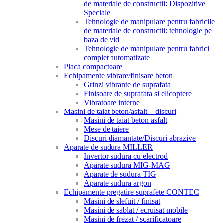
de materiale de constructii: Dispozitive
Speciale
Tehnologie de manipulare pentru fabricile
de materiale de constructii: tehnologie pe
baza de vid
Tehnologie de manipulare pentru fabrici
complet automatizate
Placa compactoare
Echipamente vibrare/finisare beton
Grinzi vibrante de suprafata
Finisoare de suprafata si elicoptere
Vibratoare interne
Masini de taiat beton/asfalt – discuri
Masini de taiat beton asfalt
Mese de taiere
Discuri diamantate/Discuri abrazive
Aparate de sudura MILLER
Invertor sudura cu electrod
Aparate sudura MIG-MAG
Aparate de sudura TIG
Aparate sudura argon
Echipamente pregatire suprafete CONTEC
Masini de slefuit / finisat
Masini de sablat / ecruisat mobile
Masini de frezat / scarificatoare