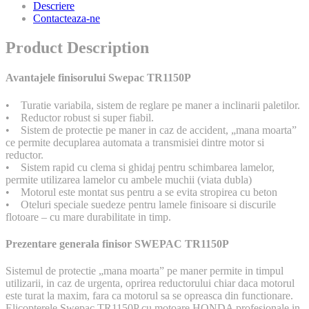
Descriere
Contacteaza-ne
Product Description
Avantajele finisorului Swepac TR1150P
• Turatie variabila, sistem de reglare pe maner a inclinarii paletilor.
• Reductor robust si super fiabil.
• Sistem de protectie pe maner in caz de accident, „mana moarta”
ce permite decuplarea automata a transmisiei dintre motor si
reductor.
• Sistem rapid cu clema si ghidaj pentru schimbarea lamelor,
permite utilizarea lamelor cu ambele muchii (viata dubla)
• Motorul este montat sus pentru a se evita stropirea cu beton
• Oteluri speciale suedeze pentru lamele finisoare si discurile
flotoare – cu mare durabilitate in timp.
Prezentare generala finisor SWEPAC TR1150P
Sistemul de protectie „mana moarta” pe maner permite in timpul
utilizarii, in caz de urgenta, oprirea reductorului chiar daca motorul
este turat la maxim, fara ca motorul sa se opreasca din functionare.
Elicopterele Swepac TR1150P cu motoare HONDA profesionale in