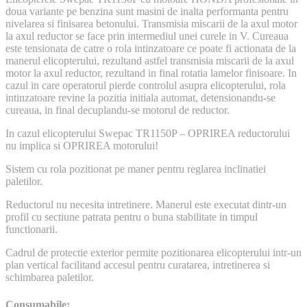
doua variante pe benzina sunt masini de inalta performanta pentru
nivelarea si finisarea betonului. Transmisia miscarii de la axul motor
la axul reductor se face prin intermediul unei curele in V. Cureaua
este tensionata de catre o rola intinzatoare ce poate fi actionata de la
manerul elicopterului, rezultand astfel transmisia miscarii de la axul
motor la axul reductor, rezultand in final rotatia lamelor finisoare. In
cazul in care operatorul pierde controlul asupra elicopterului, rola
intinzatoare revine la pozitia initiala automat, detensionandu-se
cureaua, in final decuplandu-se motorul de reductor.
In cazul elicopterului Swepac TR1150P – OPRIREA reductorului
nu implica si OPRIREA motorului!
Sistem cu rola pozitionat pe maner pentru reglarea inclinatiei
paletilor.
Reductorul nu necesita intretinere. Manerul este executat dintr-un
profil cu sectiune patrata pentru o buna stabilitate in timpul
functionarii.
Cadrul de protectie exterior permite pozitionarea elicopterului intr-un
plan vertical facilitand accesul pentru curatarea, intretinerea si
schimbarea paletilor.
Consumabile: