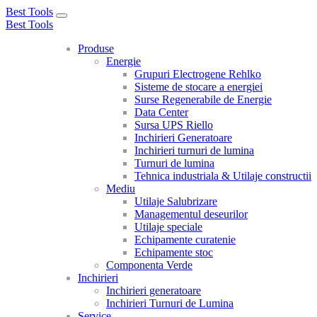
Best Tools
Toggle
Best Tools
navigation
Produse
Energie
Grupuri Electrogene Rehlko
Sisteme de stocare a energiei
Surse Regenerabile de Energie
Data Center
Sursa UPS Riello
Inchirieri Generatoare
Inchirieri turnuri de lumina
Turnuri de lumina
Tehnica industriala & Utilaje constructii
Mediu
Utilaje Salubrizare
Managementul deseurilor
Utilaje speciale
Echipamente curatenie
Echipamente stoc
Componenta Verde
Inchirieri
Inchirieri generatoare
Inchirieri Turnuri de Lumina
Service