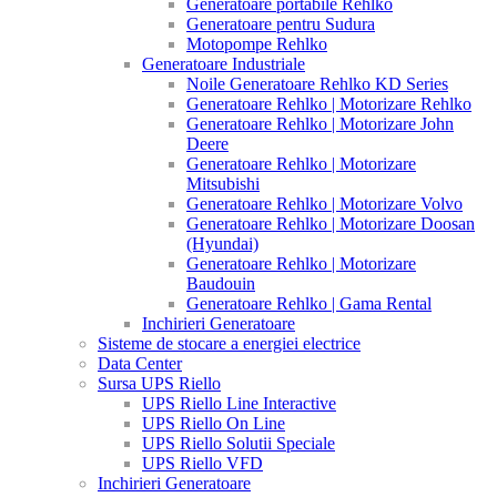
Generatoare portabile Rehlko
Generatoare pentru Sudura
Motopompe Rehlko
Generatoare Industriale
Noile Generatoare Rehlko KD Series
Generatoare Rehlko | Motorizare Rehlko
Generatoare Rehlko | Motorizare John
Deere
Generatoare Rehlko | Motorizare
Mitsubishi
Generatoare Rehlko | Motorizare Volvo
Generatoare Rehlko | Motorizare Doosan
(Hyundai)
Generatoare Rehlko | Motorizare
Baudouin
Generatoare Rehlko | Gama Rental
Inchirieri Generatoare
Sisteme de stocare a energiei electrice
Data Center
Sursa UPS Riello
UPS Riello Line Interactive
UPS Riello On Line
UPS Riello Solutii Speciale
UPS Riello VFD
Inchirieri Generatoare