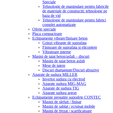
Speciale
Tehnologie de manipulare pentru fabricile
de materiale de constructii: tehnologie pe
baza de vid
Tehnologie de manipulare pentru fabrici
complet automatizate
Oferte speciale
Placa compactoare
Echipamente vibrare/finisare beton
Grinzi vibrante de suprafata
Finisoare de suprafata si elicoptere
Vibratoare interne
Masini de taiat beton/asfalt – discuri
Masini de taiat beton asfalt
Mese de taiere
Discuri diamantate/Discuri abrazive
Aparate de sudura MILLER
Invertor sudura cu electrod
Aparate sudura MIG-MAG
Aparate de sudura TIG
Aparate sudura argon
Echipamente pregatire suprafete CONTEC
Masini de slefuit / finisat
Masini de sablat / ecruisat mobile
Masini de frezat / scarificatoare