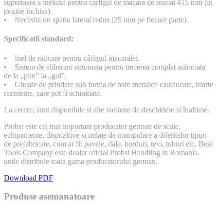
superioara a inelului pentru cârligul de macara de numai 415 mm (în
pozitie închisa).
• Necesita un spatiu lateral redus (25 mm pe fiecare parte).
Specificatii standard:
• Inel de ridicare pentru cârligul macaralei.
• Sistem de eliberare automata pentru trecerea complet automata
de la „plin” la „gol”.
• Gheare de prindere sub forma de bare metalice cauciucate, foarte
rezistente, care pot fi schimbate.
La cerere, sunt disponibile si alte variante de deschidere si înaltime.
Probst este cel mai important producator german de scule,
echipamente, dispozitive si utilaje de manipulare a diferitelor tipuri
de prefabricate, cum ar fi: pavele, dale, borduri, tevi, tuburi etc. Best
Tools Company este dealer oficial Probst Handling in Romania,
unde distribuie toata gama producatorului german.
Download PDF
Produse asemanatoare