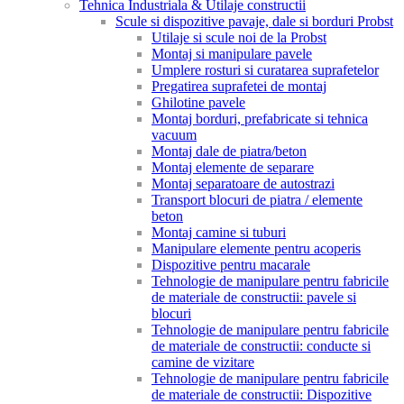
Tehnica Industriala & Utilaje constructii
Scule si dispozitive pavaje, dale si borduri Probst
Utilaje si scule noi de la Probst
Montaj si manipulare pavele
Umplere rosturi si curatarea suprafetelor
Pregatirea suprafetei de montaj
Ghilotine pavele
Montaj borduri, prefabricate si tehnica
vacuum
Montaj dale de piatra/beton
Montaj elemente de separare
Montaj separatoare de autostrazi
Transport blocuri de piatra / elemente
beton
Montaj camine si tuburi
Manipulare elemente pentru acoperis
Dispozitive pentru macarale
Tehnologie de manipulare pentru fabricile
de materiale de constructii: pavele si
blocuri
Tehnologie de manipulare pentru fabricile
de materiale de constructii: conducte si
camine de vizitare
Tehnologie de manipulare pentru fabricile
de materiale de constructii: Dispozitive