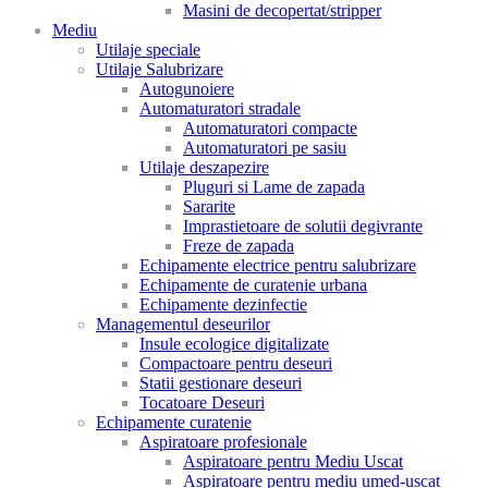
Masini de decopertat/stripper
Mediu
Utilaje speciale
Utilaje Salubrizare
Autogunoiere
Automaturatori stradale
Automaturatori compacte
Automaturatori pe sasiu
Utilaje deszapezire
Pluguri si Lame de zapada
Sararite
Imprastietoare de solutii degivrante
Freze de zapada
Echipamente electrice pentru salubrizare
Echipamente de curatenie urbana
Echipamente dezinfectie
Managementul deseurilor
Insule ecologice digitalizate
Compactoare pentru deseuri
Statii gestionare deseuri
Tocatoare Deseuri
Echipamente curatenie
Aspiratoare profesionale
Aspiratoare pentru Mediu Uscat
Aspiratoare pentru mediu umed-uscat