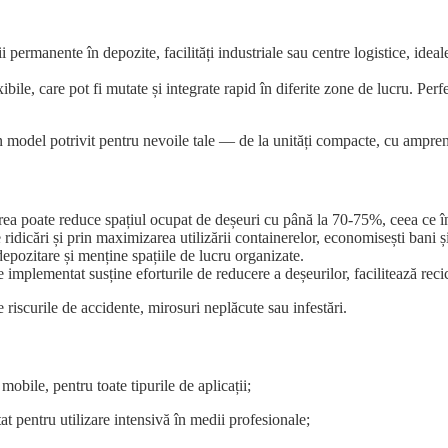
ii permanente în depozite, facilități industriale sau centre logistice, ide
xibile, care pot fi mutate și integrate rapid în diferite zone de lucru. Pe
 un model potrivit pentru nevoile tale — de la unități compacte, cu ampr
 poate reduce spațiul ocupat de deșeuri cu până la 70-75%, ceea ce îns
dicări și prin maximizarea utilizării containerelor, economisești bani și
pozitare și menține spațiile de lucru organizate.
implementat susține eforturile de reducere a deșeurilor, facilitează reci
iscurile de accidente, mirosuri neplăcute sau infestări.
mobile, pentru toate tipurile de aplicații;
t pentru utilizare intensivă în medii profesionale;