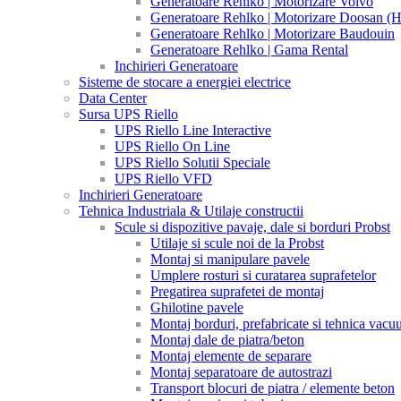
Generatoare Rehlko | Motorizare Volvo
Generatoare Rehlko | Motorizare Doosan (
Generatoare Rehlko | Motorizare Baudouin
Generatoare Rehlko | Gama Rental
Inchirieri Generatoare
Sisteme de stocare a energiei electrice
Data Center
Sursa UPS Riello
UPS Riello Line Interactive
UPS Riello On Line
UPS Riello Solutii Speciale
UPS Riello VFD
Inchirieri Generatoare
Tehnica Industriala & Utilaje constructii
Scule si dispozitive pavaje, dale si borduri Probst
Utilaje si scule noi de la Probst
Montaj si manipulare pavele
Umplere rosturi si curatarea suprafetelor
Pregatirea suprafetei de montaj
Ghilotine pavele
Montaj borduri, prefabricate si tehnica vac
Montaj dale de piatra/beton
Montaj elemente de separare
Montaj separatoare de autostrazi
Transport blocuri de piatra / elemente beton