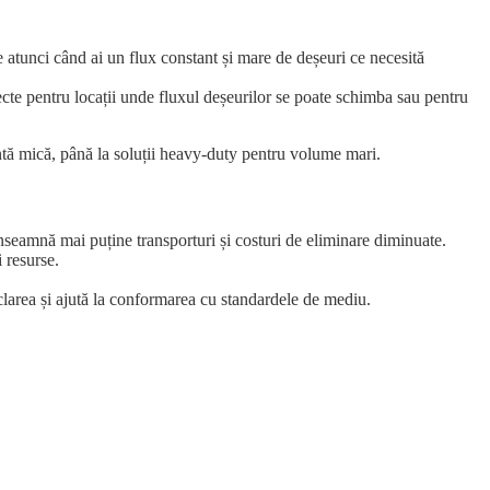
ale atunci când ai un flux constant și mare de deșeuri ce necesită
rfecte pentru locații unde fluxul deșeurilor se poate schimba sau pentru
entă mică, până la soluții heavy-duty pentru volume mari.
eamnă mai puține transporturi și costuri de eliminare diminuate.
 resurse.
clarea și ajută la conformarea cu standardele de mediu.