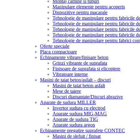
Montaj camine si tuburi
Manipulare elemente pentru acoperis
Dispozitive pentru macarale
Tehnologie de manipulare pentru fabricile de 
Tehnologie de manipulare pentru fabricile de 
Tehnologie de manipulare pentru fabricile de
Tehnologie de manipulare pentru fabricile de
Tehnologie de manipulare pentru fabrici com
Oferte speciale
Placa compactoare
Echipamente vibrare/finisare beton
Grinzi vibrante de suprafata
Finisoare de suprafata si elicoptere
Vibratoare interne
Masini de taiat beton/asfalt – discuri
Masini de taiat beton asfalt
Mese de taiere
Discuri diamantate/Discuri abrazive
Aparate de sudura MILLER
Invertor sudura cu electrod
Aparate sudura MIG-MAG
Aparate de sudura TIG
Aparate sudura argon
Echipamente pregatire suprafete CONTEC
Masini de slefuit / finisat