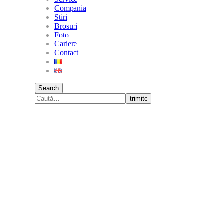
Compania
Stiri
Brosuri
Foto
Cariere
Contact
Search
trimite