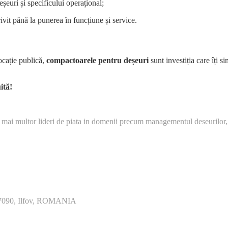
șeuri și specificului operațional;
vit până la punerea în funcțiune și service.
ocație publică,
compactoarele pentru deșeuri
sunt investiția care îți s
ită!
 mai multor lideri de piata in domenii precum managementul deseurilor,
077090, Ilfov, ROMANIA