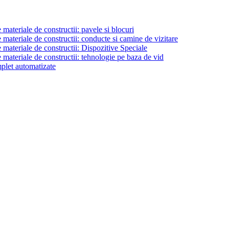
materiale de constructii: pavele si blocuri
materiale de constructii: conducte si camine de vizitare
 materiale de constructii: Dispozitive Speciale
 materiale de constructii: tehnologie pe baza de vid
plet automatizate