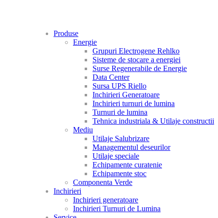
Produse
Energie
Grupuri Electrogene Rehlko
Sisteme de stocare a energiei
Surse Regenerabile de Energie
Data Center
Sursa UPS Riello
Inchirieri Generatoare
Inchirieri turnuri de lumina
Turnuri de lumina
Tehnica industriala & Utilaje constructii
Mediu
Utilaje Salubrizare
Managementul deseurilor
Utilaje speciale
Echipamente curatenie
Echipamente stoc
Componenta Verde
Inchirieri
Inchirieri generatoare
Inchirieri Turnuri de Lumina
Service