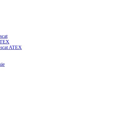
scat
 ATEX
-uscat ATEX
sie