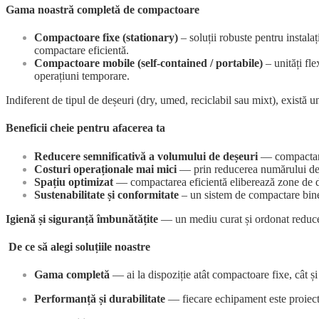
Gama noastră completă de compactoare
Compactoare fixe (stationary)
– soluții robuste pentru instalaț
compactare eficientă.
Compactoare mobile (self-contained / portabile)
– unități fle
operațiuni temporare.
Indiferent de tipul de deșeuri (dry, umed, reciclabil sau mixt), există
Beneficii cheie pentru afacerea ta
Reducere semnificativă a volumului de deșeuri
— compactarea
Costuri operaționale mai mici
— prin reducerea numărului de ri
Spațiu optimizat
— compactarea eficientă eliberează zone de de
Sustenabilitate și conformitate
– un sistem de compactare bine 
Igienă și siguranță îmbunătățite
— un mediu curat și ordonat reduce r
De ce să alegi soluțiile noastre
Gama completă
— ai la dispoziție atât compactoare fixe, cât și 
Performanță și durabilitate
— fiecare echipament este proiecta