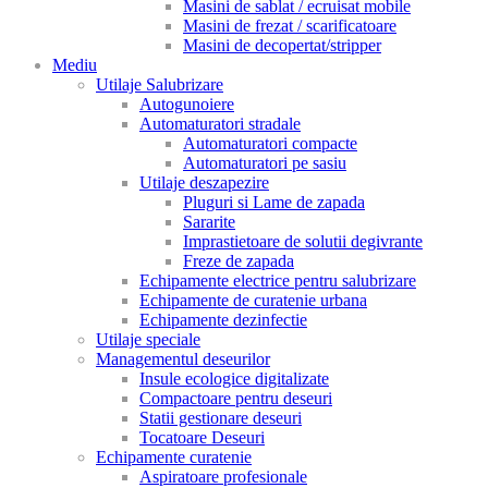
Masini de sablat / ecruisat mobile
Masini de frezat / scarificatoare
Masini de decopertat/stripper
Mediu
Utilaje Salubrizare
Autogunoiere
Automaturatori stradale
Automaturatori compacte
Automaturatori pe sasiu
Utilaje deszapezire
Pluguri si Lame de zapada
Sararite
Imprastietoare de solutii degivrante
Freze de zapada
Echipamente electrice pentru salubrizare
Echipamente de curatenie urbana
Echipamente dezinfectie
Utilaje speciale
Managementul deseurilor
Insule ecologice digitalizate
Compactoare pentru deseuri
Statii gestionare deseuri
Tocatoare Deseuri
Echipamente curatenie
Aspiratoare profesionale