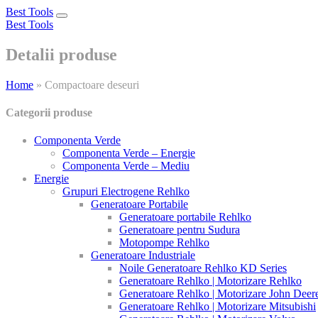
Best Tools
Toggle
Best Tools
navigation
Detalii produse
Home
»
Compactoare deseuri
Categorii produse
Componenta Verde
Componenta Verde – Energie
Componenta Verde – Mediu
Energie
Grupuri Electrogene Rehlko
Generatoare Portabile
Generatoare portabile Rehlko
Generatoare pentru Sudura
Motopompe Rehlko
Generatoare Industriale
Noile Generatoare Rehlko KD Series
Generatoare Rehlko | Motorizare Rehlko
Generatoare Rehlko | Motorizare John Deer
Generatoare Rehlko | Motorizare Mitsubishi