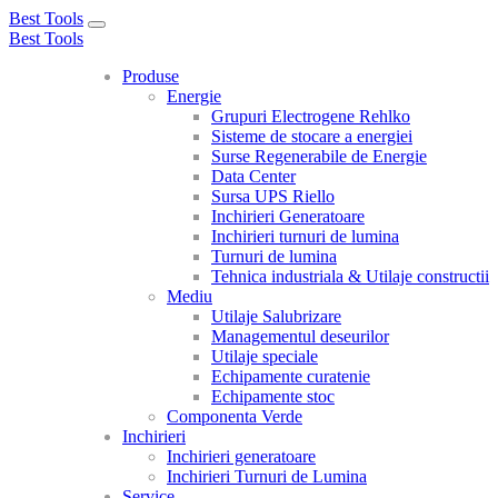
Best Tools
Toggle
Best Tools
navigation
Produse
Energie
Grupuri Electrogene Rehlko
Sisteme de stocare a energiei
Surse Regenerabile de Energie
Data Center
Sursa UPS Riello
Inchirieri Generatoare
Inchirieri turnuri de lumina
Turnuri de lumina
Tehnica industriala & Utilaje constructii
Mediu
Utilaje Salubrizare
Managementul deseurilor
Utilaje speciale
Echipamente curatenie
Echipamente stoc
Componenta Verde
Inchirieri
Inchirieri generatoare
Inchirieri Turnuri de Lumina
Service