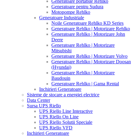
Generatoare portabile Rehlko
Generatoare pentru Sudura
Motopompe Rehlko
Generatoare Industriale
Noile Generatoare Rehlko KD Series
Generatoare Rehlko | Motorizare Rehlko
Generatoare Rehlko | Motorizare John
Deere
Generatoare Rehlko | Motorizare
Mitsubishi
Generatoare Rehlko | Motorizare Volvo
Generatoare Rehlko | Motorizare Doosan
(Hyundai)
Generatoare Rehlko | Motorizare
Baudouin
Generatoare Rehlko | Gama Rental
Inchirieri Generatoare
Sisteme de stocare a energiei electrice
Data Center
Sursa UPS Riello
UPS Riello Line Interactive
UPS Riello On Line
UPS Riello Solutii Speciale
UPS Riello VFD
Inchirieri Generatoare