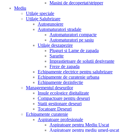
Masini de decopertat/stripper
Mediu
Utilaje speciale
Utilaje Salubrizare
Autogunoiere
Automaturatori stradale
Automaturatori compacte
Automaturatori pe sasiu
Utilaje deszapezire
Pluguri si Lame de zapada
Sararite
Imprastietoare de solutii degivrante
Freze de zapada
Echipamente electrice pentru salubrizare
Echipamente de curatenie urbana
Echipamente dezinfectie
Managementul deseurilor
Insule ecologice digitalizate
Compactoare pentru deseuri
Statii gestionare deseuri
Tocatoare Deseuri
Echipamente curatenie
Aspiratoare profesionale
Aspiratoare pentru Mediu Uscat
Aspiratoare pentru mediu umed-uscat