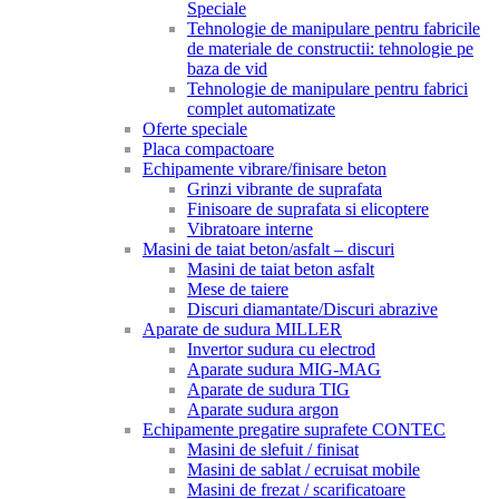
Speciale
Tehnologie de manipulare pentru fabricile
de materiale de constructii: tehnologie pe
baza de vid
Tehnologie de manipulare pentru fabrici
complet automatizate
Oferte speciale
Placa compactoare
Echipamente vibrare/finisare beton
Grinzi vibrante de suprafata
Finisoare de suprafata si elicoptere
Vibratoare interne
Masini de taiat beton/asfalt – discuri
Masini de taiat beton asfalt
Mese de taiere
Discuri diamantate/Discuri abrazive
Aparate de sudura MILLER
Invertor sudura cu electrod
Aparate sudura MIG-MAG
Aparate de sudura TIG
Aparate sudura argon
Echipamente pregatire suprafete CONTEC
Masini de slefuit / finisat
Masini de sablat / ecruisat mobile
Masini de frezat / scarificatoare