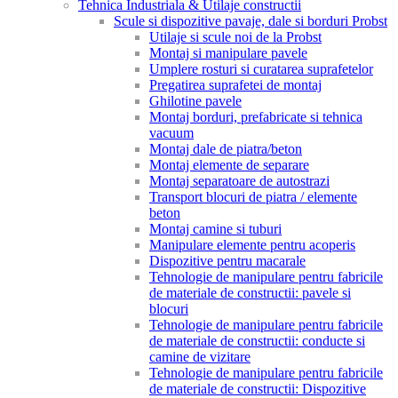
Tehnica Industriala & Utilaje constructii
Scule si dispozitive pavaje, dale si borduri Probst
Utilaje si scule noi de la Probst
Montaj si manipulare pavele
Umplere rosturi si curatarea suprafetelor
Pregatirea suprafetei de montaj
Ghilotine pavele
Montaj borduri, prefabricate si tehnica
vacuum
Montaj dale de piatra/beton
Montaj elemente de separare
Montaj separatoare de autostrazi
Transport blocuri de piatra / elemente
beton
Montaj camine si tuburi
Manipulare elemente pentru acoperis
Dispozitive pentru macarale
Tehnologie de manipulare pentru fabricile
de materiale de constructii: pavele si
blocuri
Tehnologie de manipulare pentru fabricile
de materiale de constructii: conducte si
camine de vizitare
Tehnologie de manipulare pentru fabricile
de materiale de constructii: Dispozitive