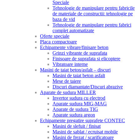
Speciale
Tehnologie de manipulare pentru fabricile
de materiale de constructii: tehnologie pe
baza de vid
Tehnologie de manipulare pentru fabrici
complet automatizate
Oferte speciale
Placa compactoare
Echipamente vibrare/finisare beton
Grinzi vibrante de suprafata
Finisoare de suprafata si elicoptere
Vibratoare interne
Masini de taiat beton/asfalt – discuri
Masini de taiat beton asfalt
Mese de taiere
Discuri diamantate/Discuri abrazive
Aparate de sudura MILLER
Invertor sudura cu electrod
Aparate sudura MIG-MAG
Aparate de sudura TIG
Aparate sudura argon
Echipamente pregatire suprafete CONTEC
Masini de slefuit / finisat
Masini de sablat / ecruisat mobile
Masini de frezat / scarificatoare