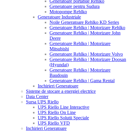
Generatoare portabile Rehlko
Generatoare pentru Sudura
Motopompe Rehlko
Generatoare Industriale
Noile Generatoare Rehlko KD Series
Generatoare Rehlko | Motorizare Rehlko
Generatoare Rehlko | Motorizare John
Deere
Generatoare Rehlko | Motorizare
Mitsubishi
Generatoare Rehlko | Motorizare Volvo
Generatoare Rehlko | Motorizare Doosan
(Hyundai)
Generatoare Rehlko | Motorizare
Baudouin
Generatoare Rehlko | Gama Rental
Inchirieri Generatoare
Sisteme de stocare a energiei electrice
Data Center
Sursa UPS Riello
UPS Riello Line Interactive
UPS Riello On Line
UPS Riello Solutii Speciale
UPS Riello VFD
Inchirieri Generatoare