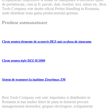
de prefabricate, cum ar fi: pavele, dale, borduri, tevi, tuburi etc. Best
Tools Company este dealer oficial Probst Handling in Romania,
unde distribuie toata gama producatorului german.
Produse asemanatoare
Cleste pentru elemente de acoperis DEZ-uni cu plasa de siguranta
Cleste pentru tigle DZZ-II/2000
Sistem de transport la inaltime Ziegelmax ZM
Best Tools Company este unic importator si distribuitor in
Romania al mai multor lideri de piata in domenii precum
managementul deseurilor, grupuri electrogene, echipamente