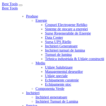
Best Tools
Toggle
Best Tools
navigation
Produse
Energie
Grupuri Electrogene Rehlko
Sisteme de stocare a energiei
Surse Regenerabile de Energie
Data Center
Sursa UPS Riello
Inchirieri Generatoare
Inchirieri turnuri de lumina
Turnuri de lumina
Tehnica industriala & Utilaje constructii
Mediu
Utilaje Salubrizare
Managementul deseurilor
Utilaje speciale
Echipamente curatenie
Echipamente stoc
Componenta Verde
Inchirieri
Inchirieri generatoare
Inchirieri Turnuri de Lumina
Service