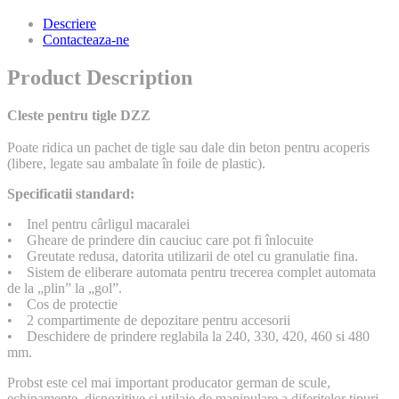
Descriere
Contacteaza-ne
Product Description
Cleste pentru tigle DZZ
Poate ridica un pachet de tigle sau dale din beton pentru acoperis
(libere, legate sau ambalate în foile de plastic).
Specificatii standard:
• Inel pentru cârligul macaralei
• Gheare de prindere din cauciuc care pot fi înlocuite
• Greutate redusa, datorita utilizarii de otel cu granulatie fina.
• Sistem de eliberare automata pentru trecerea complet automata
de la „plin” la „gol”.
• Cos de protectie
• 2 compartimente de depozitare pentru accesorii
• Deschidere de prindere reglabila la 240, 330, 420, 460 si 480
mm.
Probst este cel mai important producator german de scule,
echipamente, dispozitive si utilaje de manipulare a diferitelor tipuri