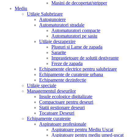
Masini de decopertat/stripper
Mediu
Utilaje Salubrizare
Autogunoiere
Automaturatori stradale
Automaturatori compacte
Automaturatori pe sasiu
Utilaje deszapezire
Pluguri si Lame de zapada
Sararite
Imprastietoare de solutii degivrante
Freze de zapada
Echipamente electrice pentru salubrizare
Echipamente de curatenie urbana
Echipamente dezinfectie
Utilaje speciale
Managementul deseurilor
Insule ecologice digitalizate
Compactoare pentru deseuri
Statii gestionare deseuri
Tocatoare Deseuri
Echipamente curatenie
Aspiratoare profesionale
Aspiratoare pentru Mediu Uscat
Aspiratoare pentru mediu umed-uscat