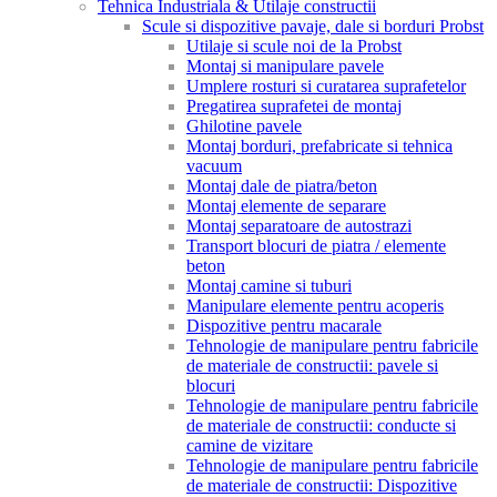
Tehnica Industriala & Utilaje constructii
Scule si dispozitive pavaje, dale si borduri Probst
Utilaje si scule noi de la Probst
Montaj si manipulare pavele
Umplere rosturi si curatarea suprafetelor
Pregatirea suprafetei de montaj
Ghilotine pavele
Montaj borduri, prefabricate si tehnica
vacuum
Montaj dale de piatra/beton
Montaj elemente de separare
Montaj separatoare de autostrazi
Transport blocuri de piatra / elemente
beton
Montaj camine si tuburi
Manipulare elemente pentru acoperis
Dispozitive pentru macarale
Tehnologie de manipulare pentru fabricile
de materiale de constructii: pavele si
blocuri
Tehnologie de manipulare pentru fabricile
de materiale de constructii: conducte si
camine de vizitare
Tehnologie de manipulare pentru fabricile
de materiale de constructii: Dispozitive