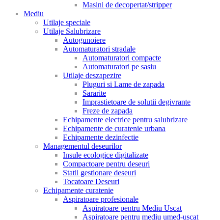
Masini de decopertat/stripper
Mediu
Utilaje speciale
Utilaje Salubrizare
Autogunoiere
Automaturatori stradale
Automaturatori compacte
Automaturatori pe sasiu
Utilaje deszapezire
Pluguri si Lame de zapada
Sararite
Imprastietoare de solutii degivrante
Freze de zapada
Echipamente electrice pentru salubrizare
Echipamente de curatenie urbana
Echipamente dezinfectie
Managementul deseurilor
Insule ecologice digitalizate
Compactoare pentru deseuri
Statii gestionare deseuri
Tocatoare Deseuri
Echipamente curatenie
Aspiratoare profesionale
Aspiratoare pentru Mediu Uscat
Aspiratoare pentru mediu umed-uscat