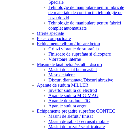
Speciale
Tehnologie de manipulare pentru fabricile
de materiale de constructii: tehnologie pe
baza de vid
Tehnologie de manipulare pentru fabrici
complet automatizate
Oferte speciale
Placa compactoare
Echipamente vibrare/finisare beton
Grinzi vibrante de suprafata
Finisoare de suprafata si elicoptere
Vibratoare interne
Masini de taiat beton/asfalt – discuri
Masini de taiat beton asfalt
Mese de taiere
Discuri diamantate/Discuri abrazive
Aparate de sudura MILLER
Invertor sudura cu electrod
Aparate sudura MIG-MAG
Aparate de sudura TIG
Aparate sudura argon
Echipamente pregatire suprafete CONTEC
Masini de slefuit / finisat
Masini de sablat / ecruisat mobile
Masini de frezat / scarificatoare