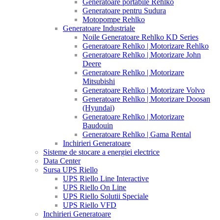
Generatoare portabile Rehlko
Generatoare pentru Sudura
Motopompe Rehlko
Generatoare Industriale
Noile Generatoare Rehlko KD Series
Generatoare Rehlko | Motorizare Rehlko
Generatoare Rehlko | Motorizare John
Deere
Generatoare Rehlko | Motorizare
Mitsubishi
Generatoare Rehlko | Motorizare Volvo
Generatoare Rehlko | Motorizare Doosan
(Hyundai)
Generatoare Rehlko | Motorizare
Baudouin
Generatoare Rehlko | Gama Rental
Inchirieri Generatoare
Sisteme de stocare a energiei electrice
Data Center
Sursa UPS Riello
UPS Riello Line Interactive
UPS Riello On Line
UPS Riello Solutii Speciale
UPS Riello VFD
Inchirieri Generatoare