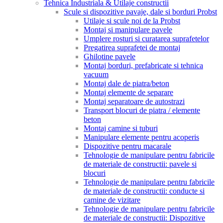
Tehnica Industriala & Utilaje constructii
Scule si dispozitive pavaje, dale si borduri Probst
Utilaje si scule noi de la Probst
Montaj si manipulare pavele
Umplere rosturi si curatarea suprafetelor
Pregatirea suprafetei de montaj
Ghilotine pavele
Montaj borduri, prefabricate si tehnica
vacuum
Montaj dale de piatra/beton
Montaj elemente de separare
Montaj separatoare de autostrazi
Transport blocuri de piatra / elemente
beton
Montaj camine si tuburi
Manipulare elemente pentru acoperis
Dispozitive pentru macarale
Tehnologie de manipulare pentru fabricile
de materiale de constructii: pavele si
blocuri
Tehnologie de manipulare pentru fabricile
de materiale de constructii: conducte si
camine de vizitare
Tehnologie de manipulare pentru fabricile
de materiale de constructii: Dispozitive