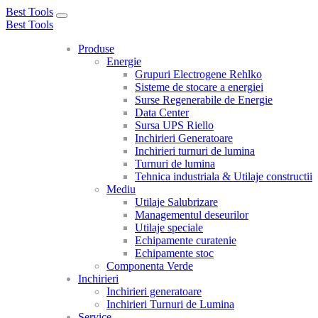
Best Tools
Toggle
Best Tools
navigation
Produse
Energie
Grupuri Electrogene Rehlko
Sisteme de stocare a energiei
Surse Regenerabile de Energie
Data Center
Sursa UPS Riello
Inchirieri Generatoare
Inchirieri turnuri de lumina
Turnuri de lumina
Tehnica industriala & Utilaje constructii
Mediu
Utilaje Salubrizare
Managementul deseurilor
Utilaje speciale
Echipamente curatenie
Echipamente stoc
Componenta Verde
Inchirieri
Inchirieri generatoare
Inchirieri Turnuri de Lumina
Service