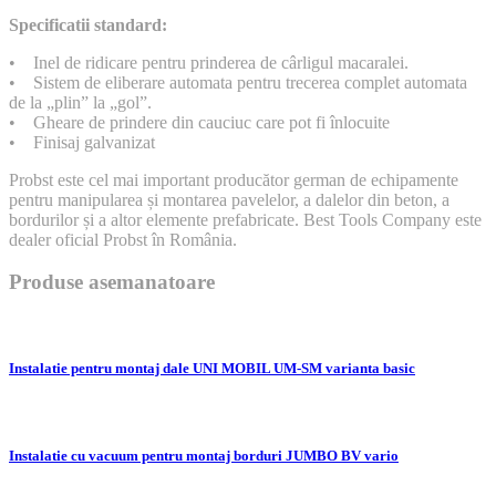
Specificatii standard:
• Inel de ridicare pentru prinderea de cârligul macaralei.
• Sistem de eliberare automata pentru trecerea complet automata
de la „plin” la „gol”.
• Gheare de prindere din cauciuc care pot fi înlocuite
• Finisaj galvanizat
Probst este cel mai important producător german de echipamente
pentru manipularea și montarea pavelelor, a dalelor din beton, a
bordurilor și a altor elemente prefabricate. Best Tools Company este
dealer oficial Probst în România.
Produse asemanatoare
Instalatie pentru montaj dale UNI MOBIL UM-SM varianta basic
Instalatie cu vacuum pentru montaj borduri JUMBO BV vario