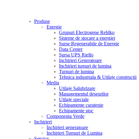
Produse
Energie
Grupuri Electrogene Rehlko
Sisteme de stocare a energiei
Surse Regenerabile de Energie
Data Center
Sursa UPS Riello
Inchirieri Generatoare
Inchirieri turnuri de lumina
Turnuri de lumina
Tehnica industriala & Utilaje constructii
Mediu
Utilaje Salubrizare
Managementul deseurilor
Utilaje speciale
Echipamente curatenie
Echipamente stoc
Componenta Verde
Inchirieri
Inchirieri generatoare
Inchirieri Turnuri de Lumina
Service