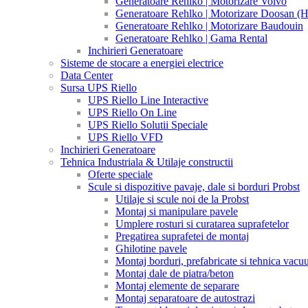
Generatoare Rehlko | Motorizare Volvo
Generatoare Rehlko | Motorizare Doosan (
Generatoare Rehlko | Motorizare Baudouin
Generatoare Rehlko | Gama Rental
Inchirieri Generatoare
Sisteme de stocare a energiei electrice
Data Center
Sursa UPS Riello
UPS Riello Line Interactive
UPS Riello On Line
UPS Riello Solutii Speciale
UPS Riello VFD
Inchirieri Generatoare
Tehnica Industriala & Utilaje constructii
Oferte speciale
Scule si dispozitive pavaje, dale si borduri Probst
Utilaje si scule noi de la Probst
Montaj si manipulare pavele
Umplere rosturi si curatarea suprafetelor
Pregatirea suprafetei de montaj
Ghilotine pavele
Montaj borduri, prefabricate si tehnica vac
Montaj dale de piatra/beton
Montaj elemente de separare
Montaj separatoare de autostrazi