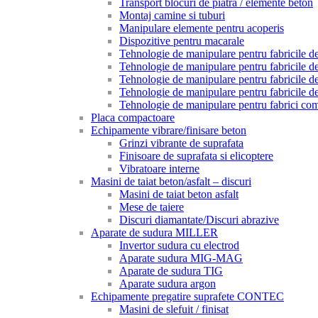
Transport blocuri de piatra / elemente beton
Montaj camine si tuburi
Manipulare elemente pentru acoperis
Dispozitive pentru macarale
Tehnologie de manipulare pentru fabricile de 
Tehnologie de manipulare pentru fabricile de 
Tehnologie de manipulare pentru fabricile de
Tehnologie de manipulare pentru fabricile de
Tehnologie de manipulare pentru fabrici com
Placa compactoare
Echipamente vibrare/finisare beton
Grinzi vibrante de suprafata
Finisoare de suprafata si elicoptere
Vibratoare interne
Masini de taiat beton/asfalt – discuri
Masini de taiat beton asfalt
Mese de taiere
Discuri diamantate/Discuri abrazive
Aparate de sudura MILLER
Invertor sudura cu electrod
Aparate sudura MIG-MAG
Aparate de sudura TIG
Aparate sudura argon
Echipamente pregatire suprafete CONTEC
Masini de slefuit / finisat