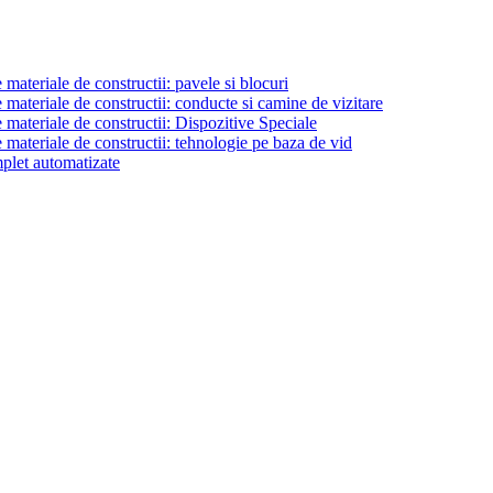
materiale de constructii: pavele si blocuri
materiale de constructii: conducte si camine de vizitare
 materiale de constructii: Dispozitive Speciale
 materiale de constructii: tehnologie pe baza de vid
plet automatizate