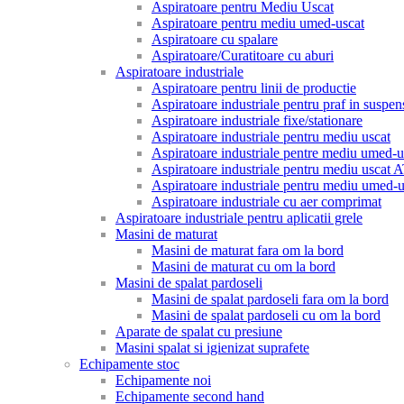
Aspiratoare pentru Mediu Uscat
Aspiratoare pentru mediu umed-uscat
Aspiratoare cu spalare
Aspiratoare/Curatitoare cu aburi
Aspiratoare industriale
Aspiratoare pentru linii de productie
Aspiratoare industriale pentru praf in suspen
Aspiratoare industriale fixe/stationare
Aspiratoare industriale pentru mediu uscat
Aspiratoare industriale pentre mediu umed-u
Aspiratoare industriale pentru mediu uscat
Aspiratoare industriale pentru mediu umed
Aspiratoare industriale cu aer comprimat
Aspiratoare industriale pentru aplicatii grele
Masini de maturat
Masini de maturat fara om la bord
Masini de maturat cu om la bord
Masini de spalat pardoseli
Masini de spalat pardoseli fara om la bord
Masini de spalat pardoseli cu om la bord
Aparate de spalat cu presiune
Masini spalat si igienizat suprafete
Echipamente stoc
Echipamente noi
Echipamente second hand