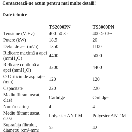
Contactează-ne acum pentru mai multe detalii!
Date tehnice
TS2000PN
TS3000PN
Tensiune (V-Hz)
400-50 3~
400-50 3~
Putere (kW)
18,5
20
Debit de aer (mᶟ/h)
1350
1100
Ridicare maximă a apei
4400
5000
(mmH₂O)
Ridicare continuă a
3200
4400
apei (mmH₂O)
Ø Orificiu de aspirație
120
120
(mm)
Capacitate
220
220
Mediu filtrant uscat,
Cartidge
Cartidge
clasă
Număr cartușe
4
4
Mediu filtrant uscat,
Polyester ANT M
Polyester ANT M
clasă
Suprafața filtrului,
52
42
diametru (cm²-mm)