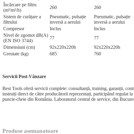
Încărcare pe filtru
260
260
(m³/m²/h)
Sistem de curățare a
Pneumatic, pulsație
Pneumatic, pulsație
filtrului
inversă a aerului
inversă a aerului
Compresor
Inclus
Inclus
Nivel de zgomot dB(A)
77
77
(EN ISO 3744)
Dimensiuni (cm)
92x220x220h
92x220x220h
Greutate (kg)
685
760
Servicii Post-Vânzare
Best Tools oferă servicii complete: consultanță, training, garanții, 
instruiți direct de către producătorii reprezentați, participând regulat 
puncte-cheie din România. Laboratorul central de service, din București
Produse asemanatoare