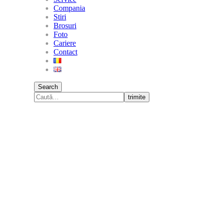
Compania
Stiri
Brosuri
Foto
Cariere
Contact
Search
trimite