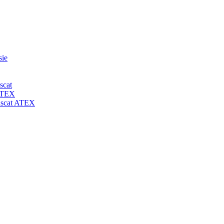
sie
scat
 ATEX
-uscat ATEX