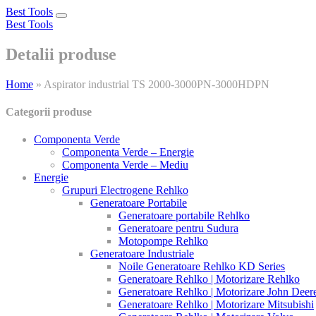
Best Tools
Toggle
Best Tools
navigation
Detalii produse
Home
»
Aspirator industrial TS 2000-3000PN-3000HDPN
Categorii produse
Componenta Verde
Componenta Verde – Energie
Componenta Verde – Mediu
Energie
Grupuri Electrogene Rehlko
Generatoare Portabile
Generatoare portabile Rehlko
Generatoare pentru Sudura
Motopompe Rehlko
Generatoare Industriale
Noile Generatoare Rehlko KD Series
Generatoare Rehlko | Motorizare Rehlko
Generatoare Rehlko | Motorizare John Deer
Generatoare Rehlko | Motorizare Mitsubishi