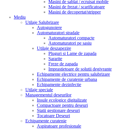
Masini de sablat / ecruisat mobile
Masini de frezat / scarificatoare
Masini de decopertat/stripper
Mediu
Utilaje Salubrizare
Autogunoiere
Automaturatori stradale
Automaturatori compacte
Automaturatori pe sasiu
Utilaje deszapezire
Pluguri si Lame de zapada
Sararite
Freze de zapada
Imprastietoare de solutii degivrante
Echipamente electrice pentru salubrizare
Echipamente de curatenie urbana
Echipamente dezinfectie
Utilaje speciale
Managementul deseurilor
Insule ecologice digitalizate
Compactoare pentru deseuri
Statii gestionare deseuri
Tocatoare Deseuri
Echipamente curatenie
Aspiratoare profesionale