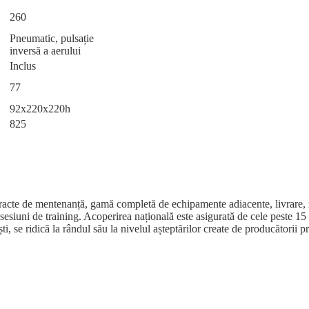
260
Pneumatic, pulsație
inversă a aerului
Inclus
77
92x220x220h
825
contracte de mentenanță, gamă completă de echipamente adiacente, livrar
la sesiuni de training. Acoperirea națională este asigurată de cele peste 15
, se ridică la rândul său la nivelul așteptărilor create de producătorii 