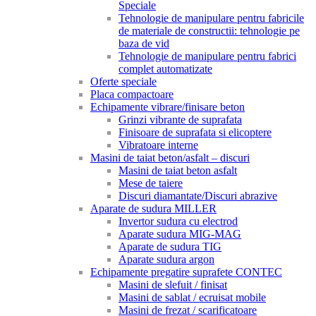
Speciale
Tehnologie de manipulare pentru fabricile
de materiale de constructii: tehnologie pe
baza de vid
Tehnologie de manipulare pentru fabrici
complet automatizate
Oferte speciale
Placa compactoare
Echipamente vibrare/finisare beton
Grinzi vibrante de suprafata
Finisoare de suprafata si elicoptere
Vibratoare interne
Masini de taiat beton/asfalt – discuri
Masini de taiat beton asfalt
Mese de taiere
Discuri diamantate/Discuri abrazive
Aparate de sudura MILLER
Invertor sudura cu electrod
Aparate sudura MIG-MAG
Aparate de sudura TIG
Aparate sudura argon
Echipamente pregatire suprafete CONTEC
Masini de slefuit / finisat
Masini de sablat / ecruisat mobile
Masini de frezat / scarificatoare