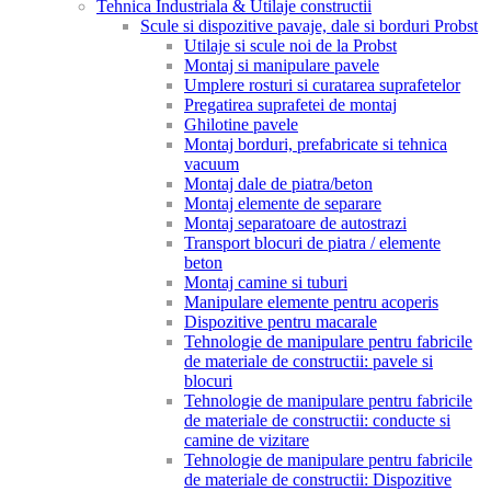
Tehnica Industriala & Utilaje constructii
Scule si dispozitive pavaje, dale si borduri Probst
Utilaje si scule noi de la Probst
Montaj si manipulare pavele
Umplere rosturi si curatarea suprafetelor
Pregatirea suprafetei de montaj
Ghilotine pavele
Montaj borduri, prefabricate si tehnica
vacuum
Montaj dale de piatra/beton
Montaj elemente de separare
Montaj separatoare de autostrazi
Transport blocuri de piatra / elemente
beton
Montaj camine si tuburi
Manipulare elemente pentru acoperis
Dispozitive pentru macarale
Tehnologie de manipulare pentru fabricile
de materiale de constructii: pavele si
blocuri
Tehnologie de manipulare pentru fabricile
de materiale de constructii: conducte si
camine de vizitare
Tehnologie de manipulare pentru fabricile
de materiale de constructii: Dispozitive