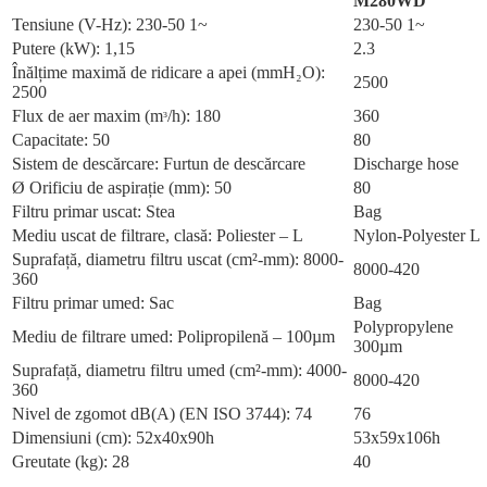
M280WD
Tensiune (V-Hz): 230-50 1~
230-50 1~
Putere (kW): 1,15
2.3
Înălțime maximă de ridicare a apei (mmH₂O):
2500
2500
Flux de aer maxim (mᶟ/h): 180
360
Capacitate: 50
80
Sistem de descărcare: Furtun de descărcare
Discharge hose
Ø Orificiu de aspirație (mm): 50
80
Filtru primar uscat: Stea
Bag
Mediu uscat de filtrare, clasă: Poliester – L
Nylon-Polyester L
Suprafață, diametru filtru uscat (cm²-mm): 8000-
8000-420
360
Filtru primar umed: Sac
Bag
Polypropylene
Mediu de filtrare umed: Polipropilenă – 100µm
300µm
Suprafață, diametru filtru umed (cm²-mm): 4000-
8000-420
360
Nivel de zgomot dB(A) (EN ISO 3744): 74
76
Dimensiuni (cm): 52x40x90h
53x59x106h
Greutate (kg): 28
40