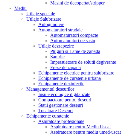
Masini de decopertat/stripper
Mediu
Utilaje speciale
Utilaje Salubrizare
Autogunoiere
Automaturatori stradale
Automaturatori compacte
Automaturatori pe sasiu
Utilaje deszapezire
Pluguri si Lame de zapada
Sararite
Imprastietoare de solutii degivrante
Freze de zapada
Echipamente electrice pentru salubrizare
Echipamente de curatenie urbana
Echipamente dezinfectie
Managementul deseurilor
Insule ecologice digitalizate
Compactoare pentru deseuri
Statii gestionare deseuri
Tocatoare Deseuri
Echipamente curatenie
Aspiratoare profesionale
Aspiratoare pentru Mediu Uscat
Aspiratoare pentru mediu umed-uscat