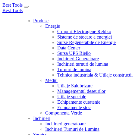
Best Tools
Toggle
Best Tools
navigation
Produse
Energie
Grupuri Electrogene Rehlko
Sisteme de stocare a energiei
Surse Regenerabile de Energie
Data Center
Sursa UPS Riello
Inchirieri Generatoare
Inchirieri turnuri de lumina
Turnuri de lumina
Tehnica industriala & Utilaje constructii
Mediu
Utilaje Salubrizare
Managementul deseurilor
Utilaje speciale
Echipamente curatenie
Echipamente stoc
Componenta Verde
Inchirieri
Inchirieri generatoare
Inchirieri Turnuri de Lumina
Service