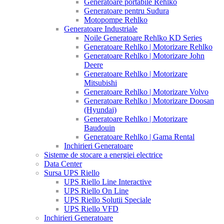
Generatoare portabile Rehlko
Generatoare pentru Sudura
Motopompe Rehlko
Generatoare Industriale
Noile Generatoare Rehlko KD Series
Generatoare Rehlko | Motorizare Rehlko
Generatoare Rehlko | Motorizare John
Deere
Generatoare Rehlko | Motorizare
Mitsubishi
Generatoare Rehlko | Motorizare Volvo
Generatoare Rehlko | Motorizare Doosan
(Hyundai)
Generatoare Rehlko | Motorizare
Baudouin
Generatoare Rehlko | Gama Rental
Inchirieri Generatoare
Sisteme de stocare a energiei electrice
Data Center
Sursa UPS Riello
UPS Riello Line Interactive
UPS Riello On Line
UPS Riello Solutii Speciale
UPS Riello VFD
Inchirieri Generatoare