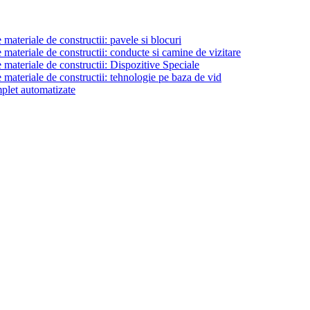
materiale de constructii: pavele si blocuri
materiale de constructii: conducte si camine de vizitare
 materiale de constructii: Dispozitive Speciale
 materiale de constructii: tehnologie pe baza de vid
plet automatizate