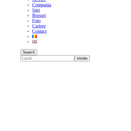
Compania
Stiri
Brosuri
Foto
Cariere
Contact
Search
trimite