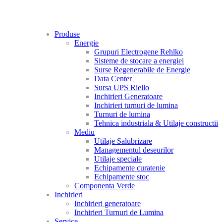
Produse
Energie
Grupuri Electrogene Rehlko
Sisteme de stocare a energiei
Surse Regenerabile de Energie
Data Center
Sursa UPS Riello
Inchirieri Generatoare
Inchirieri turnuri de lumina
Turnuri de lumina
Tehnica industriala & Utilaje constructii
Mediu
Utilaje Salubrizare
Managementul deseurilor
Utilaje speciale
Echipamente curatenie
Echipamente stoc
Componenta Verde
Inchirieri
Inchirieri generatoare
Inchirieri Turnuri de Lumina
Service