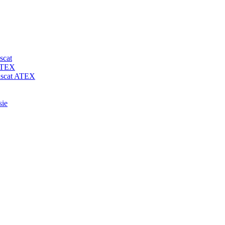
scat
 ATEX
-uscat ATEX
sie