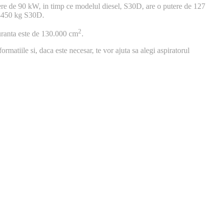
putere de 90 kW, in timp ce modelul diesel, S30D, are o putere de 127
4450 kg S30D.
2
guranta este de 130.000 cm
.
ormatiile si, daca este necesar, te vor ajuta sa alegi aspiratorul