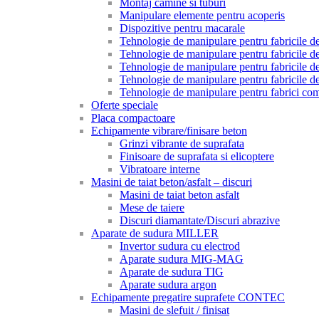
Montaj camine si tuburi
Manipulare elemente pentru acoperis
Dispozitive pentru macarale
Tehnologie de manipulare pentru fabricile de 
Tehnologie de manipulare pentru fabricile de 
Tehnologie de manipulare pentru fabricile de
Tehnologie de manipulare pentru fabricile de
Tehnologie de manipulare pentru fabrici com
Oferte speciale
Placa compactoare
Echipamente vibrare/finisare beton
Grinzi vibrante de suprafata
Finisoare de suprafata si elicoptere
Vibratoare interne
Masini de taiat beton/asfalt – discuri
Masini de taiat beton asfalt
Mese de taiere
Discuri diamantate/Discuri abrazive
Aparate de sudura MILLER
Invertor sudura cu electrod
Aparate sudura MIG-MAG
Aparate de sudura TIG
Aparate sudura argon
Echipamente pregatire suprafete CONTEC
Masini de slefuit / finisat