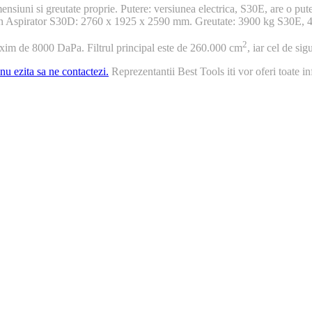
dimensiuni si greutate proprie. Putere: versiunea electrica, S30E, are o 
n Aspirator S30D: 2760 x 1925 x 2590 mm. Greutate: 3900 kg S30E, 
2
im de 8000 DaPa. Filtrul principal este de 260.000 cm
, iar cel de si
nu ezita sa ne contactezi.
Reprezentantii Best Tools iti vor oferi toate inf