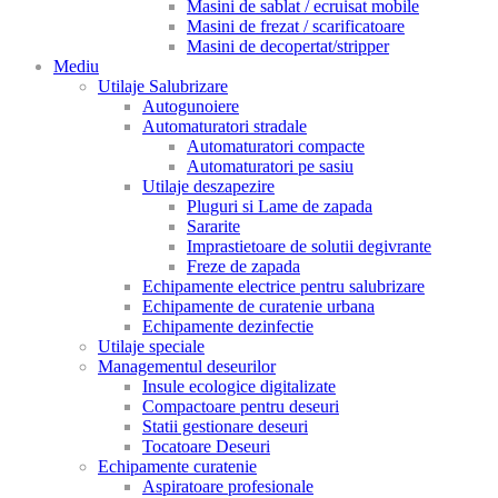
Masini de sablat / ecruisat mobile
Masini de frezat / scarificatoare
Masini de decopertat/stripper
Mediu
Utilaje Salubrizare
Autogunoiere
Automaturatori stradale
Automaturatori compacte
Automaturatori pe sasiu
Utilaje deszapezire
Pluguri si Lame de zapada
Sararite
Imprastietoare de solutii degivrante
Freze de zapada
Echipamente electrice pentru salubrizare
Echipamente de curatenie urbana
Echipamente dezinfectie
Utilaje speciale
Managementul deseurilor
Insule ecologice digitalizate
Compactoare pentru deseuri
Statii gestionare deseuri
Tocatoare Deseuri
Echipamente curatenie
Aspiratoare profesionale