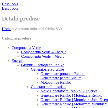
Best Tools
Toggle
Best Tools
navigation
Detalii produse
Home
»
Aspirator industrial Sibilia S30
Categorii produse
Componenta Verde
Componenta Verde – Energie
Componenta Verde – Mediu
Energie
Grupuri Electrogene Rehlko
Generatoare Portabile
Generatoare portabile Rehlko
Generatoare pentru Sudura
Motopompe Rehlko
Generatoare Industriale
Noile Generatoare Rehlko KD Series
Generatoare Rehlko | Motorizare Rehlko
Generatoare Rehlko | Motorizare John Deer
Generatoare Rehlko | Motorizare Mitsubishi