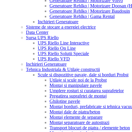
Generatoare Rehlko | Motorizare Volvo
Generatoare Rehlko | Motorizare Doosan (
Generatoare Rehlko | Motorizare Baudouin
Generatoare Rehlko | Gama Rental
Inchirieri Generatoare
Sisteme de stocare a energiei electrice
Data Center
Sursa UPS Riello
UPS Riello Line Interactive
UPS Riello On Line
UPS Riello Solutii Speciale
UPS Riello VFD
Inchirieri Generatoare
Tehnica Industriala & Utilaje constructii
Scule si dispozitive pavaje, dale si borduri Probst
Utilaje si scule noi de la Probst
Montaj si manipulare pavele
Umplere rosturi si curatarea suprafetelor
Pregatirea suprafetei de montaj
Ghilotine pavele
Montaj borduri, prefabricate si tehnica vac
Montaj dale de piatra/beton
Montaj elemente de separare
Montaj separatoare de autostrazi
Transport blocuri de piatra / elemente beton