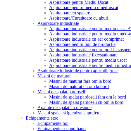
Aspiratoare pentru Mediu Uscat
Aspiratoare pentru mediu umed-uscat
Aspiratoare cu spalare
Aspiratoare/Curatitoare cu aburi
Aspiratoare industriale
Aspiratoare industriale pentru mediu uscat
Aspiratoare industriale pentru mediu umed
Aspiratoare industriale cu aer comprimat
Aspiratoare pentru linii de productie
Aspiratoare industriale pentru praf in suspen
Aspiratoare industriale fixe/stationare
Aspiratoare industriale pentru mediu uscat
Aspiratoare industriale pentre mediu umed-u
Aspiratoare industriale pentru aplicatii grele
Masini de maturat
Masini de maturat fara om la bord
Masini de maturat cu om la bord
Masini de spalat pardoseli
Masini de spalat pardoseli fara om la bord
Masini de spalat pardoseli cu om la bord
Aparate de spalat cu presiune
Masini spalat si igienizat suprafete
Echipamente stoc
Echipamente noi
Echipamente second hand