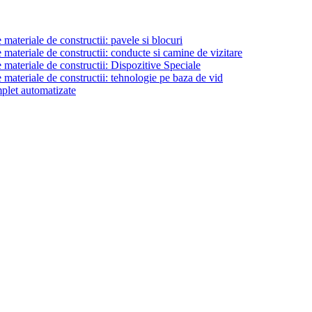
materiale de constructii: pavele si blocuri
materiale de constructii: conducte si camine de vizitare
 materiale de constructii: Dispozitive Speciale
 materiale de constructii: tehnologie pe baza de vid
plet automatizate