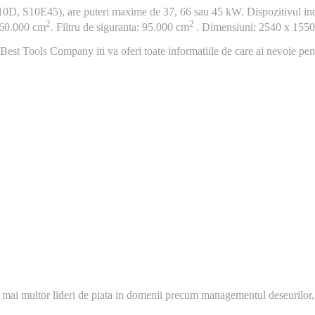
 S10D, S10E45), are puteri maxime de 37, 66 sau 45 kW. Dispozitivul in
2
2
 160.000 cm
. Filtru de siguranta: 95.000 cm
. Dimensiuni: 2540 x 1550
Best Tools Company iti va oferi toate informatiile de care ai nevoie pentr
 mai multor lideri de piata in domenii precum managementul deseurilor,