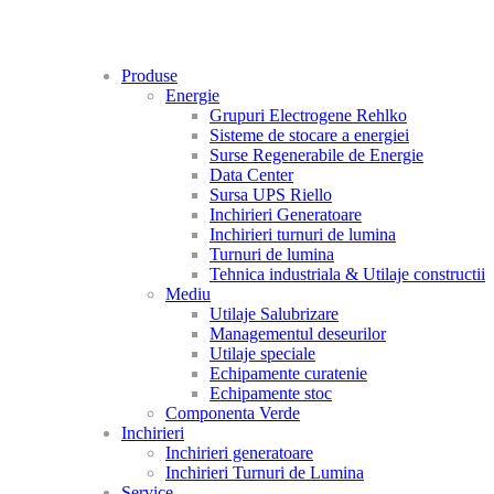
Produse
Energie
Grupuri Electrogene Rehlko
Sisteme de stocare a energiei
Surse Regenerabile de Energie
Data Center
Sursa UPS Riello
Inchirieri Generatoare
Inchirieri turnuri de lumina
Turnuri de lumina
Tehnica industriala & Utilaje constructii
Mediu
Utilaje Salubrizare
Managementul deseurilor
Utilaje speciale
Echipamente curatenie
Echipamente stoc
Componenta Verde
Inchirieri
Inchirieri generatoare
Inchirieri Turnuri de Lumina
Service