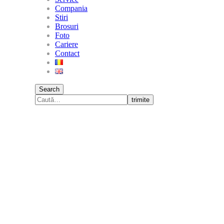
Compania
Stiri
Brosuri
Foto
Cariere
Contact
Search
trimite