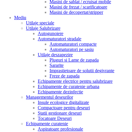
Masini de sablat / ecruisat mobile
Masini de frezat / scarificatoare
Masini de decopertat/stripper
Mediu
Utilaje speciale
Utilaje Salubrizare
Autogunoiere
Automaturatori stradale
Automaturatori compacte
Automaturatori pe sasiu
Utilaje deszapezire
Pluguri si Lame de zapada
Sararite
Imprastietoare de solutii degivrante
Freze de zapada
Echipamente electrice pentru salubrizare
Echipamente de curatenie urbana
Echipamente dezinfectie
Managementul deseurilor
Insule ecologice digitalizate
Compactoare pentru deseuri
Statii gestionare deseuri
Tocatoare Deseuri
Echipamente curatenie
Aspiratoare profesionale