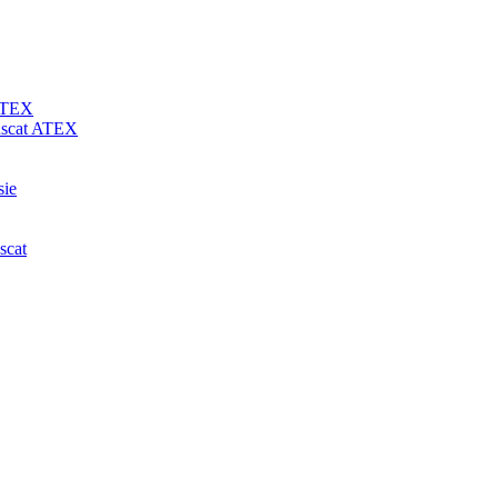
 ATEX
-uscat ATEX
sie
scat