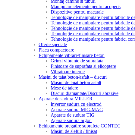
Montaj camine si tuburi
Manipulare elemente pentru acoperis
Dispozitive pentru macarale
Tehnologie de manipulare pentru fabricile de 
Tehnologie de manipulare pentru fabricile de 
Tehnologie de manipulare pentru fabricile de
Tehnologie de manipulare pentru fabricile de
Tehnologie de manipulare pentru fabrici com
Oferte speciale
Placa compactoare
Echipamente vibrare/finisare beton
Grinzi vibrante de suprafata
Finisoare de suprafata si elicoptere
Vibratoare interne
Masini de taiat beton/asfalt – discuri
Masini de taiat beton asfalt
Mese de taiere
Discuri diamantate/Discuri abrazive
Aparate de sudura MILLER
Invertor sudura cu electrod
Aparate sudura MIG-MAG
Aparate de sudura TIG
Aparate sudura argon
Echipamente pregatire suprafete CONTEC
Masini de slefuit / finisat