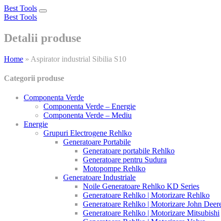
Best Tools
Toggle
Best Tools
navigation
Detalii produse
Home
»
Aspirator industrial Sibilia S10
Categorii produse
Componenta Verde
Componenta Verde – Energie
Componenta Verde – Mediu
Energie
Grupuri Electrogene Rehlko
Generatoare Portabile
Generatoare portabile Rehlko
Generatoare pentru Sudura
Motopompe Rehlko
Generatoare Industriale
Noile Generatoare Rehlko KD Series
Generatoare Rehlko | Motorizare Rehlko
Generatoare Rehlko | Motorizare John Deer
Generatoare Rehlko | Motorizare Mitsubishi