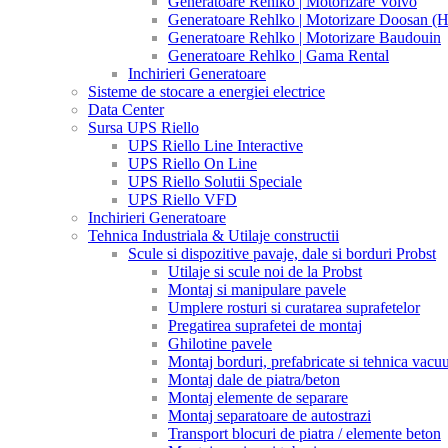
Generatoare Rehlko | Motorizare Volvo
Generatoare Rehlko | Motorizare Doosan (
Generatoare Rehlko | Motorizare Baudouin
Generatoare Rehlko | Gama Rental
Inchirieri Generatoare
Sisteme de stocare a energiei electrice
Data Center
Sursa UPS Riello
UPS Riello Line Interactive
UPS Riello On Line
UPS Riello Solutii Speciale
UPS Riello VFD
Inchirieri Generatoare
Tehnica Industriala & Utilaje constructii
Scule si dispozitive pavaje, dale si borduri Probst
Utilaje si scule noi de la Probst
Montaj si manipulare pavele
Umplere rosturi si curatarea suprafetelor
Pregatirea suprafetei de montaj
Ghilotine pavele
Montaj borduri, prefabricate si tehnica vac
Montaj dale de piatra/beton
Montaj elemente de separare
Montaj separatoare de autostrazi
Transport blocuri de piatra / elemente beton